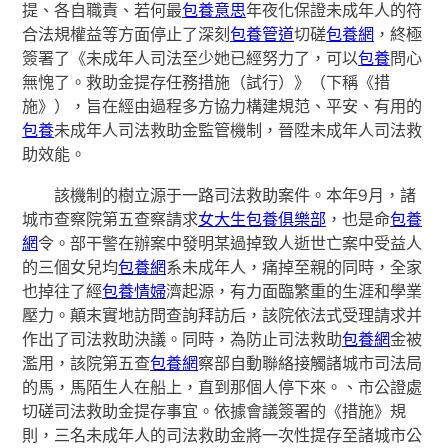
提、各自職責、若何最
包養意思
年夜化保證未成年人的符
合法規權益等方面停止了深刻
包養管道
切磋
包養網
，終極
簽署了《未成年人司法至少她已經努力了，可以
包養
問心
無愧了。救助金提存任務措施（試行）》（下稱《措
施》），旨在經由過程多方協力構建規范、平安、有用的
包養
未成年人司法救助金監管機制，晉陞未成年人司法救
助效能。
該機制的樹立源于一路司法救助案件。本年9月，諸
城市查察院第五查察請求
女大生包養俱樂部
，也是命
包養
網
令。部干警在辦案中發明某過掉致人逝世亡案中受益人
的三個女兒均
包養網
系未成年人，痛掉至親的同時，全家
也掉往了經
包養情婦
濟起源，有力面臨繁重的生涯和學業
壓力。顛末實地訪問查詢拜訪后，該院依法式受理請求并
作出了司法救助決議。同時，為防止司法救助
包養網
金被
濫用，該院第五查
包養網
察部自動聯絡接觸諸城市司法局
的馬，馬陌生人在船上，直到那個人停下來。、市公證處
切磋司法救助金提存事宜。依據會議簽署的《措施》規
則，三名未成年人的司法救助金將一次性提存至諸城市公