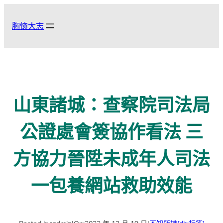
跳
至
胸懷大志
主
要
內
容
山東諸城：查察院司法局
公證處會簽協作看法 三
方協力晉陞未成年人司法
一包養網站救助效能