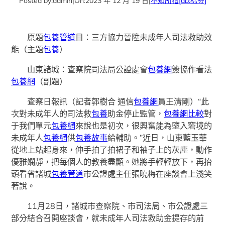
Posted by:
admin
|
On:
2023 年 12 月 19 日
|
不知所措
[db:标签]
原題
包養管道
目：三方協力晉陞未成年人司法救助效
能（主題
包養
）
山東諸城：查察院司法局公證處會
包養網
簽協作看法
包養網
（副題）
查察日報訊（記者郭樹合 通信
包養網
員王清剛）“此
次對未成年人的司法救
包養
助金停止監管，
包養網比較
對
于我們單元
包養網
來說也是初次，很興奮能為墮入窘境的
未成年人
包養網
供
包養故事
給輔助。”近日，山東藍玉華
從地上站起身來，伸手拍了拍裙子和袖子上的灰塵，動作
優雅嫻靜，把每個人的教養盡顯。她將手輕輕放下，再抬
頭看省諸城
包養管道
市公證處主任張曉梅在座談會上淺笑
著說。
11月28日，諸城市查察院、市司法局、市公證處三
部分結合召開座談會，就未成年人司法救助金提存的前