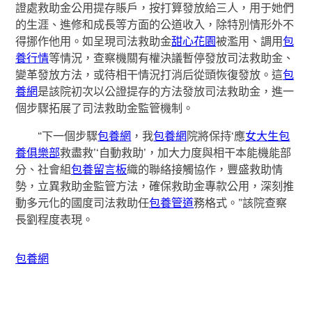
證處救助金公用提存賬戶，按打算發放給三人，用于她們
的生涯、進修和成長等方面的公道收入，除特別情形外不
得挪作他用。如呈現司法救助金
甜心花園
被濫用、調用
包
養行情
等情況，查察機關有權決議暫停發放司法救助金、
變革發放方法，或待相干情況打消后從頭恢復發放。這
包
養網
是該院初次以公證提存的方法發放司法救助金，進一
個步驟拓展了司法救助金監管機制。
“下一個步驟
包養網
，我
包養網
院將保持‘應
女大生包
養俱樂部
救盡救’‘自動救助’，加大力度與相干本能機能部
分、社會組
包養留言板
織的聯絡接觸協作，豐盛救助情
勢，立異救助金監管方法，確保救助金專款公用，深刻推
動多元化的國度司法救助任
包養管道
務格式。”該院查察
長劉程度表現。
包養網