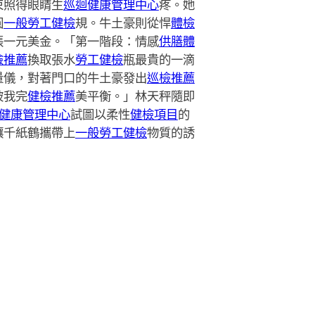
束照得眼睛生
巡迴健康管理中心
疼。她
圓
一般勞工健檢
規。牛土豪則從悍
體檢
張一元美金。「第一階段：情感
供膳體
檢推薦
換取張水
勞工健檢
瓶最貴的一滴
量儀，對著門口的牛土豪發出
巡檢推薦
被我完
健檢推薦
美平衡。」林天秤隨即
健康管理中心
試圖以柔性
健檢項目
的
讓千紙鶴攜帶上
一般勞工健檢
物質的誘