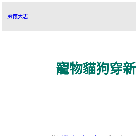
跳
至
胸懷大志
主
要
內
容
寵物貓狗穿新