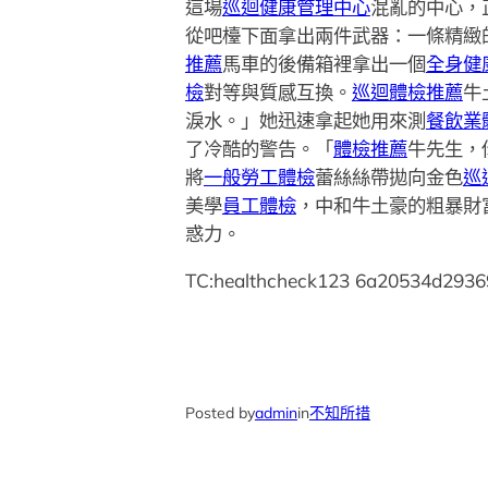
這場
巡迴健康管理中心
混亂的中心，
從吧檯下面拿出兩件武器：一條精緻
推薦
馬車的後備箱裡拿出一個
全身健
檢
對等與質感互換。
巡迴體檢推薦
牛
淚水。」她迅速拿起她用來測
餐飲業
了冷酷的警告。「
體檢推薦
牛先生，
將
一般勞工體檢
蕾絲絲帶拋向金色
巡
美學
員工體檢
，中和牛土豪的粗暴財
惑力。
TC:healthcheck123 6a20534d2936
Posted by
admin
in
不知所措