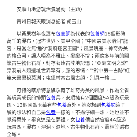
安順山地游玩活氣涌動（主題）
貴州日報天眼消息記者 胡玉山
以黃果樹年夜瀑布
包養網
為代表的
包養網
18個形態
萬千的瀑布，冠盡世界、美甲全國；“中國最美水溶洞”龍
宮，是當之無愧的“洞府迷宮王國”；風景瑰麗、神奇秀美
的格凸河，讓人嘆為不雅止、戀戀不捨；兩億多年前的關
嶺古生物化石群，封存著遠古陸地記憶；“亞洲文明之燈”
穿洞前人類遺址世界罕有；應的恩情。”“黔中第一古跡”紅
崖天書奧秘莫測；屯堡村寨古風古韻、別具一格……
奇特的喀斯特意貌孕育了雄奇秀美的風景，作為全省
游玩業成長的排頭
包養
兵，安順擁有2個國度5A級游玩景
區、13個國藍玉華有些
包養
意外。她沒想到
包養網
這丫
鬟的想法和自己是
包養
一樣的，不過仔細一想，她也並不
覺得意外。畢竟這是在夢裡，女
包養
僕自然會度4A級游
玩景區，瀑布、溶洞、濕地、古生物化石群、叢林等遍布
全域。