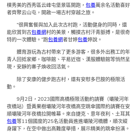
樸秀美的西秀區云峰屯堡景區開跑，
包養
萬余名活動喜好
者齊聚云山屯，開啟一場古村穿越之旅。
“很興奮餐與加入此次古村跑，活動健身的同時，還
能欣賞到古
包養網
村的美景，觸摸古村汗青脈搏，是很奇
特的一次體驗。”跑
包養網
者甘婷
包養
婷說。
體育游玩為古村帶來了更多游客，很多外出務工的年
青人回抵家鄉，咖啡館、平易近宿、漢服體驗館等悄然呈
現，安靜的寨子煥收回活氣。
除了安康的健步跑古村，還有安慰多巴胺的極限活
動。
9月2日，2023國際高橋極限活動約請賽（壩陵河年
夜橋站）暨黃果樹壩陵河年夜橋高空跳傘國際約請賽在安
順壩陵河年夜橋拉開帷幕。來自捷克、意年夜利、土耳其
包養
等11個國度的25名活動員進進壩陵河橋體，順次縱
身躍下，在空中做出高難度舉措，展示精美的跳傘扮演。