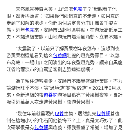
天然風景神奇秀美，山“怎麼
包養
了？”母親看了他一
眼，然後搖頭道：“如果你們兩個真的不走運，如果真的
走到了和解的地步，你們兩個肯定會分崩川風景千姿百
態。近年
包養
來，安順市凸起地區特點，在游玩高低足工
夫，不竭進級業態，山地游玩市場活氣涌動、立異不竭。
“太震動了，以前只了解黃果樹年夜瀑布，沒想到夜
游黃果樹還能看到這么
包養網
壯麗的燈光秀節目。”以瀑
布為底，一場山川之間演出的年夜型燈光秀，讓來自黑龍
江省哈爾濱市的自駕游客劉志強連連感嘆。
為了留住游客腳步，安順市不竭豐盛游玩業態，盡力
讓游玩旺季不淡，讓“過境游”變“留宿游”。2021年6月以
來，全新進級的夜
包養網
游項目點亮了黃果樹夜空，累計
吸引近萬萬人次走進黃果樹、夜游黃果樹。
“幾億年前就呈現的
包養
生物，居然能完
包養網
善復
制在這塊小小的化石問他後悔不？上，真是太巧妙了。此
次研學很是有
包養網
興趣義，讓我豐盛了常識，增加了見