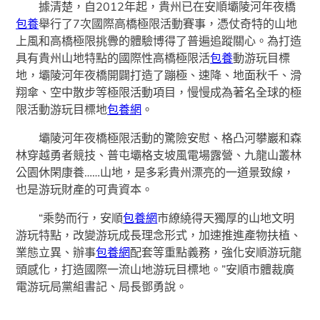
據清楚，自2012年起，貴州已在安順壩陵河年夜橋
包養
舉行了7次國際高橋極限活動賽事，憑仗奇特的山地
上風和高橋極限挑釁的體驗博得了普遍追蹤關心。為打造
具有貴州山地特點的國際性高橋極限活
包養
動游玩目標
地，壩陵河年夜橋開闢打造了蹦極、速降、地面秋千、滑
翔傘、空中散步等極限活動項目，慢慢成為著名全球的極
限活動游玩目標地
包養網
。
壩陵河年夜橋極限活動的驚險安慰、格凸河攀巖和森
林穿越勇者競技、普屯壩格支坡風電場露營、九龍山叢林
公園休閑康養……山地，是多彩貴州漂亮的一道景致線，
也是游玩財產的可貴資本。
“乘勢而行，安順
包養網
市繚繞得天獨厚的山地文明
游玩特點，改變游玩成長理念形式，加速推進產物扶植、
業態立異、辦事
包養網
配套等重點義務，強化安順游玩龍
頭感化，打造國際一流山地游玩目標地。”安順市體裁廣
電游玩局黨組書記、局長鄧勇說。