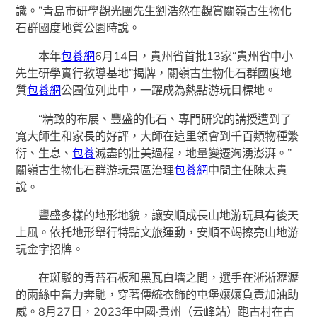
識。”青島市研學觀光團先生劉浩然在觀賞關嶺古生物化
石群國度地質公園時說。
本年
包養網
6月14日，貴州省首批13家“貴州省中小
先生研學實行教導基地”揭牌，關嶺古生物化石群國度地
質
包養網
公園位列此中，一躍成為熱點游玩目標地。
“精致的布展、豐盛的化石、專門研究的講授遭到了
寬大師生和家長的好評，大師在這里領會到千百類物種繁
衍、生息、
包養
滅盡的壯美過程，地量變遷洶湧澎湃。”
關嶺古生物化石群游玩景區治理
包養網
中間主任陳太貴
說。
豐盛多樣的地形地貌，讓安順成長山地游玩具有後天
上風。依托地形舉行特點文旅運動，安順不竭擦亮山地游
玩金字招牌。
在斑駁的青苔石板和黑瓦白墻之間，選手在淅淅瀝瀝
的雨絲中奮力奔馳，穿著傳統衣飾的屯堡孃孃負責加油助
威。8月27日，2023年中國·貴州（云峰站）跑古村在古