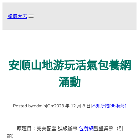
跳
至
胸懷大志
主
要
內
容
安順山地游玩活氣包養網
涌動
Posted by:
admin
|
On:
2023 年 12 月 8 日
|
不知所措
[db:标签]
原題目：完美配套 進級辦事
包養網
豐盛業態（引
題）