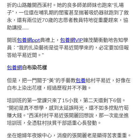
折的山路離開西溪村。她的良多師弟師妹也跑來“扎場
子”，一位還在哺乳期的閨蜜甚至揣著吸奶器就跑到了敘
永，還有兩位近70歲的志愿者教員特地從重慶趕來，協
助講授……
開班
包養網ppt
典禮上，
包養網VIP
鐘茂蘭衝動地告知學
員：“我的扎染藝術是從平易近間學來的，必定要加倍報
答給平易近間。”
包養網
白布染花樣
但是，把一門關于“美”的手藝教
包養
給村平易近，好像在
白布上染出花樣，經過歷程并不不難。
培訓班的第一堂課只來了15小我，第二天還剩下6個。
“開初是真不想學，感到太延誤時光，還不如多挖點竹筍
賺大錢。”西溪村村平易近張開麗回想說，那一次能坐進
培訓班，全憑駐村扶貧干部語重心長發動。
坐在媳婦年夜娘中心，消瘦的張開麗老是顯得苦衷重重。