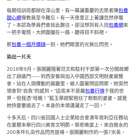
每期培訓班都辦在深山里，有一幕讓重慶的志愿者陳
包養
甜心網
偉教員至今難忘。有一天夜里正上著課忽然停電
了，本認為學員們會就此散往，卻沒想到有人找
包養網
來
一把手電筒，大師圍攏在一路，聽得目不斜視。
那
包養一個月價錢
一刻，她們眼里的光無比閃亮。
染出一片天
2018年9月，張開麗隨著范文和駐村干部第一次分開故鄉
出了趟遠門——到西安餐與加入中國西部文明財產展覽
會。站在人頭攢動的展廳里，被人圍著問這問那，她突然
領會到“自負”的感到。“這底本不是屬
包養行情
于我的世
界，但我憑“母親！”藍玉華趕緊抱住了軟軟的婆婆，感覺
她快要暈過去了。本身的本領瀟灑走了一回。”
十多天后，四川省回國人士企業結合會澳年夜利亞任務站
在墨爾本舉行四川美食文明節。慈悲晚宴上，來自敘永的
200多件扎染作品閃亮退場。張開麗制作的一張7米長、