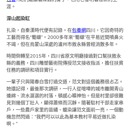
涯。
深山起染缸
扎染，自秦漢時代便有記錄。在
包養網
四川，它因奇特的
工藝而得名“蜀纈”。2000多年來“蜀纈”在平易近間噴鼻火
不竭，但在烏蒙山深處的瀘州市敘永縣曾經消散多年。
時間倒轉至2015年，四川省原文明廳接過對口幫扶敘永
縣的義務，四川雕塑藝術院傳授范文接收指派，擔任扶貧
任務的調研和項目實行。
一輩子只與陽春白雪打過交道，范文對這個義務很忐忑。
她還記得，最後那次調研，一行人從喧嘩的城市離開青山
連綿、流水潺潺的村落，頓感心曠神怡。但是村里卻很難
見到幾個丁壯人，顯得蕭條而沉靜。隨著駐村干部走家串
戶，一些農戶家里的苗繡、蠟染讓范文面前一亮，一個動
機忽然閃過：“我們可以以此為基本教村平易近做扎染
啊。”