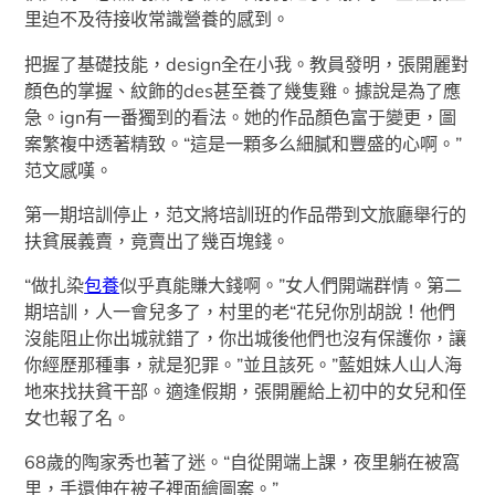
里迫不及待接收常識營養的感到。
把握了基礎技能，design全在小我。教員發明，張開麗對
顏色的掌握、紋飾的des甚至養了幾隻雞。據說是為了應
急。ign有一番獨到的看法。她的作品顏色富于變更，圖
案繁複中透著精致。“這是一顆多么細膩和豐盛的心啊。”
范文感嘆。
第一期培訓停止，范文將培訓班的作品帶到文旅廳舉行的
扶貧展義賣，竟賣出了幾百塊錢。
“做扎染
包養
似乎真能賺大錢啊。”女人們開端群情。第二
期培訓，人一會兒多了，村里的老“花兒你別胡說！他們
沒能阻止你出城就錯了，你出城後他們也沒有保護你，讓
你經歷那種事，就是犯罪。”並且該死。”藍姐妹人山人海
地來找扶貧干部。適逢假期，張開麗給上初中的女兒和侄
女也報了名。
68歲的陶家秀也著了迷。“自從開端上課，夜里躺在被窩
里，手還伸在被子裡面繪圖案。”