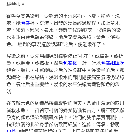
板藍根。
從藍草變為染料，要經過的事況采摘、下壇、撈渣、洗
灰、攪
包養
拌、沉淀、出靛的漫長經過歷程，加上草木
灰、米酒、糯米、泉水，靜靜等候5到7天，發酵后的染
水垂垂由藍色轉為淺綠，隨后又變為深綠、黃色、深褐
色……經過的事況這般“起缸”之后，便能染布了。
浸染之前，要先用細繩對織物停止“扎花”，或撮皺，或折
疊，或翻卷，或擠揪，然后
包養網
一針一針地
包養網單次
縫合、纏扎，扎緊縫嚴之后放進染缸中。浸染半晌后，撈
起織物，拆往纈結，浸過染水的部門剛接觸空氣時仍是綠
色，氧化后垂垂變藍，浸染的水平決議著織物顏色的深
淺……
在五顏六色的紡織品探囊取物的明天，烏蒙山深處的四川
省敘永縣，一群留守村落的婦女仍循著古方，將年夜天然
孕育的顏色浸染到飄飄衣袂上。她們的雙手厚實而粗拙，
指尖流淌的扎染身手卻精致而細膩。進修，傳承，發明…
包養
…她們延續著陳舊的身手，也用它發明著極新的生