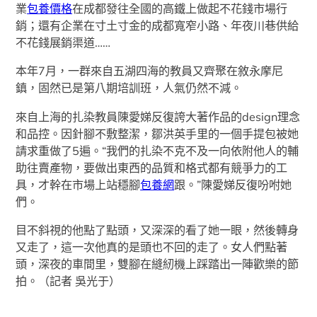
業
包養價格
在成都發往全國的高鐵上做起不花錢市場行
銷；還有企業在寸土寸金的成都寬窄小路、年夜川巷供給
不花錢展銷渠道……
本年7月，一群來自五湖四海的教員又齊聚在敘永摩尼
鎮，固然已是第八期培訓班，人氣仍然不減。
來自上海的扎染教員陳愛娣反復誇大著作品的design理念
和品控。因針腳不敷整潔，鄒洪英手里的一個手提包被她
請求重做了5遍。“我們的扎染不克不及一向依附他人的輔
助往賣產物，要做出東西的品質和格式都有競爭力的工
具，才幹在市場上站穩腳
包養網
跟。”陳愛娣反復吩咐她
們。
目不斜視的他點了點頭，又深深的看了她一眼，然後轉身
又走了，這一次他真的是頭也不回的走了。女人們點著
頭，深夜的車間里，雙腳在縫紉機上踩踏出一陣歡樂的節
拍。（記者 吳光于）