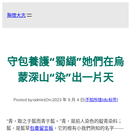
跳
至
胸懷大志
主
要
內
容
守包養護“蜀纈”她們在烏
蒙深山“染”出一片天
Posted by:
admin
|
On:
2023 年 9 月 4 日
|
不知所措
[db:标签]
“青，取之于藍而青于藍。”青，是前人染色的靛青染料；
藍，是藍草
包養留言板
，它的根有小我們熟知的名字——