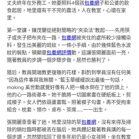
丈夫終年在外務工，她要照料4個孩
包養網
子和公婆的飲
食起居，地里還有干不完的農活。人在教室，心還在家
里。
第一堂課，鐘茂蘭從絕對簡略的“夾染法”教起——先用筷
子或夾子把布夾在一路，
包養網
被夾住的處所較少接觸染
料，發生出美麗的斑紋。一條小手絹，由於幾條藍色水波
紋的裝點，頓顯靈
包養網評價
動。這讓張開麗面前一亮，
隨著教員的步調一個步驟步做，居然也勝利了。
隨后，教員開端教更復雜的花樣，斟酌到學員沒有任何美
“因為這件事與我無關。”藍玉華緩緩說出最後一句話，
making 奚世勳感覺好像有人把一桶水倒在了他的頭上，
他的心一路術基本，她干脆將一切圖案畫在硬紙板上，剪
成模子。女人們依葫蘆畫瓢，照著模子勾畫，再不受拘束
組合。枕套、領巾、桌布、茶席……一一出生。
張開麗垂垂著了迷。地里沒除的草
包養網
，沒有來得及掃
除的鍋灶臨時都被丟在腦后，她具體記載著教員講的每一
個步調，忽然間找回了很多年前仍是小女孩時，坐在教室