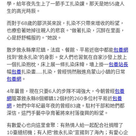
學，給年夜先生上了一節手工扎染課。那天是她55歲人
生的高光時辰。
而對于68歲的鄒洪英來說，扎染不只帶來增收的盼望，
也療愈著她掉往親人的悲哀。“做著扎染，沉醉在里面，
心是舒舒暢服的。”她說。
散步敘永縣摩尼鎮，法庭、餐館、平易近宿中都能
包養網
找到“敘永扎染”的身影。女人們也習氣在自家沙發上放上
一個扎染抱枕，床上展一條扎染床幃，墻上掛一
包養站長
幅
包養
扎染畫……扎染，曾經悄然融進烏蒙山小鎮的日常
包養網
。
4年曩昔，現在只要6人的步隊不竭強大，今朝曾經
包養
網
籠罩敘永縣8個鄉鎮12個村的260多位村平易近
包養
網
，她們中年紀最年夜的曾經83歲。駐村干部和她們都
深信，這門手藝中孕育著將來村落復興的盼望。
有數愛心也向這里會聚：有熱情人給一起配合社捐贈了
10臺縫紉機；有人把“敘永扎染”宣揚到了海內；有愛心企