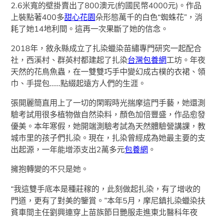
2.6米寬的壁掛賣出了800澳元(約國民幣4000元)。作品
上裝點著400多
甜心花園
朵形態萬千的白色“蜘蛛花”，消
耗了她14地利間。這再一次果斷了她的信念。
2018年，敘永縣成立了扎染蠟染苗繡專門研究一起配合
社，西溪村、群英村都建起了扎染
台灣包養網
工坊。年夜
天然的花鳥魚蟲，在一雙雙巧手中變幻成古樸的衣裙、領
巾、手提包……點綴起遠方人們的生涯。
張開麗簡直用上了一切的閑暇時光揣摩這門手藝，她還測
驗考試用很多植物做自然染料，顏色加倍豐盛，作品愈發
優美。本年寒假，她開端測驗考試為天然體驗營講課，教
城市里的孩子們扎染。現在，扎染曾經成為她最主要的支
出起源，一年能增添支出2萬多元
包養網
。
擁抱轉變的不只是她。
“我這雙手底本是種莊稼的，此刻做起扎染，有了增收的
門道，更有了對美的鑒賞。”本年5月，摩尼鎮扎染蠟染扶
貧車間主任劉興連穿上苗族節日艷服走進東北醫科年夜