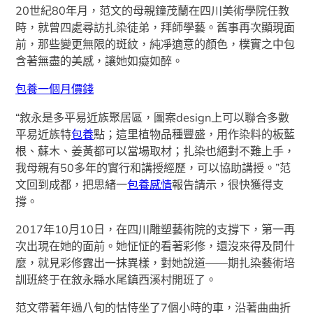
20世紀80年月，范文的母親鐘茂蘭在四川美術學院任教
時，就曾四處尋訪扎染徒弟，拜師學藝。舊事再次顯現面
前，那些變更無限的斑紋，純凈適意的顏色，樸實之中包
含著無盡的美感，讓她如癡如醉。
包養一個月價錢
“敘永是多平易近族聚居區，圖案design上可以聯合多數
平易近族特
包養
點；這里植物品種豐盛，用作染料的板藍
根、蘇木、姜黃都可以當場取材；扎染也絕對不難上手，
我母親有50多年的實行和講授經歷，可以協助講授。”范
文回到成都，把思緒一
包養感情
報告請示，很快獲得支
撐。
2017年10月10日，在四川雕塑藝術院的支撐下，第一再
次出現在她的面前。她怔怔的看著彩修，還沒來得及問什
麼，就見彩修露出一抹異樣，對她說道——期扎染藝術培
訓班終于在敘永縣水尾鎮西溪村開班了。
范文帶著年過八旬的怙恃坐了7個小時的車，沿著曲曲折