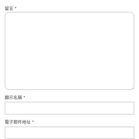
留言
*
顯示名稱
*
電子郵件地址
*