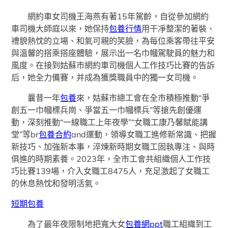
網約車女司機王海燕有著15年駕齡，自從參加網約
車司機大師庭以來，她保持
包養行情
用干凈整潔的著裝、
禮貌熱忱的立場、和氣可親的笑臉，為每位乘客帶往平安
與溫馨的搭乘搭座體驗，展示出一名巾幗駕駛員的魅力和
風度。在接到姑蘇市網約車司機個人工作技巧比賽的告訴
后，她全力備賽，并成為獲獎職員中的獨一女司機。
曩昔一年
包養
來，姑蘇市總工會在全市積極推動“爭
創五一巾幗標兵崗、爭當五一巾幗標兵”等搶先創優運
動，深刻推動“一線職工上年夜學”“女職工康乃馨賦能講
堂”等br
包養合約
and運動，領導女職工進修新常識、把握
新技巧、加強新本事，淬煉新時期女職工固執專注、與時
俱進的時期素養。2023年，全市工會共組織個人工作技
巧比賽139場，介入女職工8475人，充足激起了女職工
的休息熱忱和發明活氣。
短期包養
為了最年夜限制地把寬大女
包養網ppt
職工組織到工