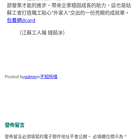
部營業才能的進步，帶來企業穩固成長的助力，這也是姑
蘇工會打造職工貼心“外家人”交出的一份亮眼的成就單。
包養網dcard
（江蘇工人報 錢茹冰
）
Posted by
admin
in
不知所措
發佈留言
發佈留言必須填寫的電子郵件地址不會公開。
必填欄位標示為
*