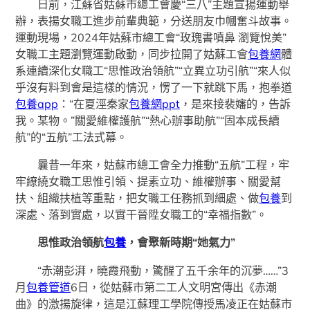
日前，江蘇省姑蘇市總工會慶“三八”主題宣揚運動舉
辦，表揚女職工進步前輩典範，分送朋友巾幗奮斗故事。
運動現場，2024年姑蘇市總工會“玫瑰書噴鼻 瀏覽悅美”
女職工主題瀏覽運動啟動，同步拉開了姑蘇工會
包養網
體
系連續深化女職工“思惟政治領航”“立異立功引航”“來人似
乎沒有料到會是這樣的情況，愣了一下就跳下馬，抱拳道
包養app
：“在夏涇秦家
包養網ppt
，是來接裴嬸的，告訴
我。某物。”關愛維權護航”“熱心辦事助航”“固本成長續
航”的“五航”工法式幕。
曩昔一年來，姑蘇市總工會全力推動“五航”工程，牢
牢繚繞女職工思惟引領、提素立功、維權辦事、關愛幫
扶、組織扶植等重點，把女職工任務抓到細處、做
包養
到
深處、落到實處，以實干晉陞女職工的“幸福指數”。
思惟政治領航
包養
，會聚新時期“她氣力”
“赤潮彭湃，曉霞飛動，驚醒了五千余年的沉夢……”3
月
包養管道
6日，從姑蘇市第二工人文明宮傳出《赤潮
曲》的激揚旋律，這是江蘇理工學院傳授馬凌正在姑蘇市