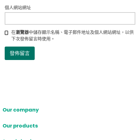
個人網站網址
在
瀏覽器
中儲存顯示名稱、電子郵件地址及個人網站網址，以供
下次發佈留言時使用。
Our company
Our products