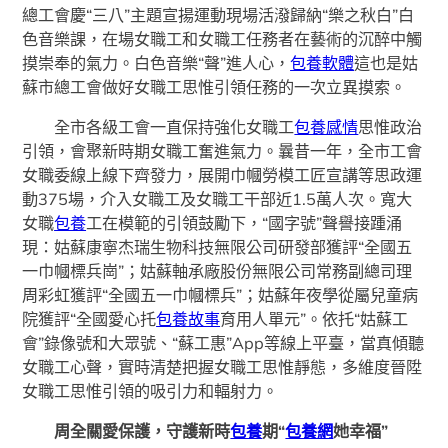
總工會慶“三八”主題宣揚運動現場活潑歸納“樂之秋白”白
色音樂課，在場女職工和女職工任務者在藝術的沉醉中觸
摸崇奉的氣力。白色音樂“聲”進人心，
包養軟體
這也是姑
蘇市總工會做好女職工思惟引領任務的一次立異摸索。
全市各級工會一直保持強化女職工
包養感情
思惟政治
引領，會聚新時期女職工奮進氣力。曩昔一年，全市工會
女職委線上線下齊發力，展開巾幗勞模工匠宣講等思政運
動375場，介入女職工及女職工干部近1.5萬人次。寬大
女職
包養
工在模範的引領鼓勵下，“國字號”聲譽接踵涌
現：姑蘇康寧杰瑞生物科技無限公司研發部獲評“全國五
一巾幗標兵崗”；姑蘇軸承廠股份無限公司常務副總司理
周彩虹獲評“全國五一巾幗標兵”；姑蘇年夜學從屬兒童病
院獲評“全國愛心托
包養故事
育用人單元”。依托“姑蘇工
會”錄像號和大眾號、“蘇工惠”App等線上平臺，當真傾聽
女職工心聲，實時清楚把握女職工思惟靜態，多維度晉陞
女職工思惟引領的吸引力和輻射力。
周全關愛保護，守護新時
包養
期“
包養網
她幸福”