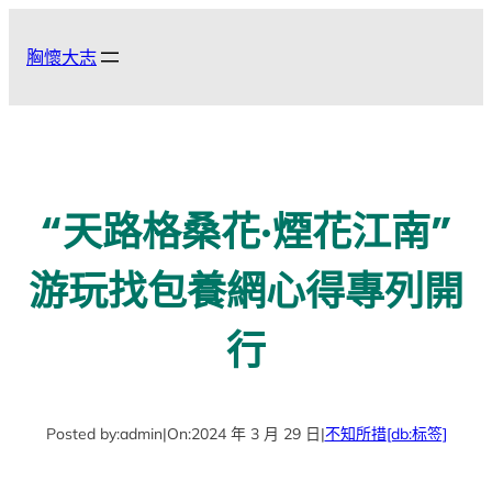
跳
至
胸懷大志
主
要
內
容
“天路格桑花·煙花江南”
游玩找包養網心得專列開
行
Posted by:
admin
|
On:
2024 年 3 月 29 日
|
不知所措
[db:标签]