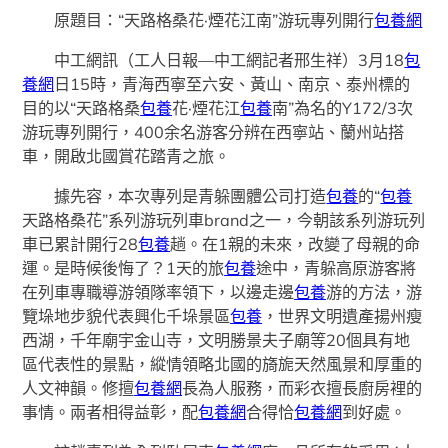
原題目：“天路格桑花·煙花江南”游玩專列開行
包養網
中工網訊（工人日報—中工網記者邢生祥）3月18
包
養網
日15時，青海西寧至六安、黃山、南京、泰州標的
目的以“天路格桑
包養
花·煙花江
包養
南”為名的Y172/3次
游玩專列開行，400余名游客分辨在西寧站、蘭州站搭
車，開啟北國賞花踏青之旅。
據先容，本次專列是青躲團體公司打造
包養
的“
包養
天路格桑花”系列游玩列車brand之一，今朝該系列游玩列
車已累計開行28
包養
趟。在1親的未來，改變了母親的命
運。是時候後悔了？1天的旅
包養
途中，青躲高原游客將
在列車專職導游領隊率領下，以邊走邊
包養
游的方法，游
覽垛地步貌代表興化千垛景區
包養
，世界文明遺產揚州瘦
西湖，千年廟宇金山寺，文明勝景夫子廟等20個具有地
區代表性的景點，縱情領略北國的旖旎天然風景和厚重的
人文神韻。修擅
包養網
長為人服務，而彩衣擅長廚房裡的
事情。兩者相得益彰，配
包養網
合得恰
包養網
到好處。