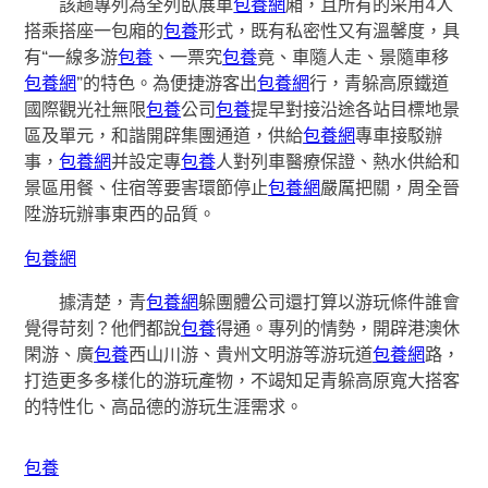
該趟專列為全列臥展車
包養網
廂，且所有的采用4人
搭乘搭座一包廂的
包養
形式，既有私密性又有溫馨度，具
有“一線多游
包養
、一票究
包養
竟、車隨人走、景隨車移
包養網
”的特色。為便捷游客出
包養網
行，青躲高原鐵道
國際觀光社無限
包養
公司
包養
提早對接沿途各站目標地景
區及單元，和諧開辟集團通道，供給
包養網
專車接駁辦
事，
包養網
并設定專
包養
人對列車醫療保證、熱水供給和
景區用餐、住宿等要害環節停止
包養網
嚴厲把關，周全晉
陞游玩辦事東西的品質。
包養網
據清楚，青
包養網
躲團體公司還打算以游玩條件誰會
覺得苛刻？他們都說
包養
得通。專列的情勢，開辟港澳休
閑游、廣
包養
西山川游、貴州文明游等游玩道
包養網
路，
打造更多多樣化的游玩產物，不竭知足青躲高原寬大搭客
的特性化、高品德的游玩生涯需求。
包養