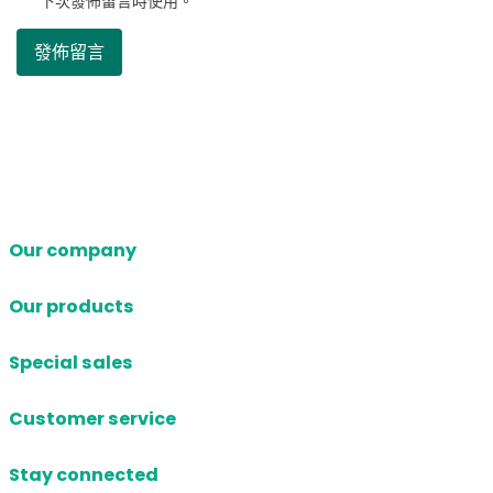
下次發佈留言時使用。
Our company
Our products
Special sales
Customer service
Stay connected