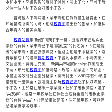
水和水果，然後悄悄的離開了側翼，關上了門，只剩下母
女倆一個人私下說喜好者小丁說。
昔時輕人不竭涌進，菜市場也在靜靜產生著變更，在
知足基礎所需的同時，也碰
包養網
撞出新的創意，加倍契
合年青人的審美興趣。
包養站長
集“顏值”“聰明”于一身。歷經城市管理與更
換新的資料，菜市場已不是“臟亂差”的代名詞，即使是傳
統的菜市場，盡管裝修陳腐，但路面也是干凈整潔的，沒
有聚積成山的渣滓
長期包養
，不會污水橫流。小清爽風、
文藝國風、賽博朋克風……新興菜市場的design作風層出
不窮，布局也
包養網
加倍清楚、規范。蔬菜區、肉類區、
水產區等效能分區劃分整潔，掃碼付出、WIFI等軟件舉措
措施也一應俱全，就連攤主都玩
包養管道
起了私域流量。
小丁說，由於常往幫襯一家菜攤，便加了老板微信，進了
“菜友群”。經常一年夜早便在伴侶圈或群里看到老板更換
新的資料“菜品”，并供給搭配參考，假如量年夜，可以供
給送菜抵家等辦事。