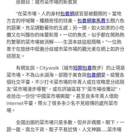
原題目：城市菜市場的新氣質
“在菜市場，人的身材
包養網
感官是被翻開的。當地
方言的呼喊聲、種類奇怪的特產、
包養網車馬費
五顏六色
的蔬果，充足調動著你的五感；另一頭，如火如荼的小吃
攤又在叫醒你的味蕾和胃。一切的焦炙，似乎都在鬧熱熱
烈繁華的菜市場被消解——生涯本該這般簡略。”一位熱
衷于在旅途中逛遍分歧城市菜市場的觀光者在網上如許分
送朋友。
有網友說，Citywalk（城市
短期包養
散步）的止境是
菜市場。不為山水湖海，卻囿于美食與
包養網
愛。縱覽各
個社交平臺，不少打卡菜市場的年青人或在攻略里分送朋
友“菜市場漫步導覽”，或在評論區寫下“菜市場收獲記”，
收拾出一份份“中國菜市場輿圖”，甚至良多年青人借助
internet平臺，帶火了很多多少名不見經傳的處所菜市
場。
全國出圈的菜市場只是多數，但并非偶爾。眼下，一
蔬一飯、南北干貨、販子平易近情、人文神韻……菜市場