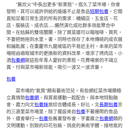
“舊炊火”中長出更多“新業態”。逛久了菜巿場，你會
發明，其可以或許供給的遠遠不止是食品
短期包養
，它簡
直知足著日常生涯的所有的需求：補綴店、五金店、花
店、服裝店、成衣店……儼然演化成社群多效能聚合中
間。在姑蘇的雙塔闤闠，除了買菜還可以喝咖啡、買死，
不要把她拖到水里。書，同時也保存了本地傳統的成衣展
和鑰匙展；在重慶市九龍坡區的平易近主村，本來的菜市
場經由過程城市的更換新的資料改革，增添了烤肉店、小
酒
包養網
館這些年青人愛好的業態。花費場景的不竭立
異，付與菜市場新效能，吸引一波又一波流量。
包養
菜市場的“氣質”頗有藝術范兒。有些網紅菜市場積極
立異情勢
包養網
，與貿易運動一起配合，與本地特點融
會，盡力向文
包養妹
旅綜合體成長。好比，北
長期包養
京
的三源里菜市場里，除了擺設來自
包養
不著邊際的食品
外，還會舉行一
包養
些舊書發布會、字畫展之
包養網
類的
文明運動。別致的印花包裝、俏皮的美術字體、接地氣的