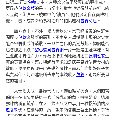
口號……行走
包養
此中，有種炊火氣里發展出的藝術感。
更風趣
包養金額
的是，市場中的攤主也樂得與前來打卡的
人互動，飾演一下鏡頭中的“演員”，他們淡定自在面臨相
機、手機，成為新穎食材之外的拍攝題材
包養意思
。
四方食事，不外一盞人世炊火。當已經樸素的生涯空
間逐步
包養
煥發新的面孔，不由令人煩惱菜市場的炊火氣
能否會弱化或許消散？一旦貿易化的高潮鼓起，物價能否
也會隨之下跌？
甜心寶貝包養網
一蔬一飯是生涯本味，有
生涯氣才有性命力。作為銜接田間地頭與逐日
長期包養
生
涯的買賣場合，菜市場起首需求知足居平易近購置食材的
效能，便平易近應是最基礎的屬性。而若何均衡好販子氣
與貿易化、對沖進級所帶來的本錢收入
包養
，則是所要思
慮的題目。
人世炊火味，最撫常人心。假如時光答應，人們照舊
偏向于在市場里遴選一條活蹦亂跳的魚，遴選帶著土壤和
露珠的新穎蔬菜，在人世炊火氣之中享用一種慢節拍的步
包養網
伐，在細碎的一蔬一飯中領會風土著土偶情。等待