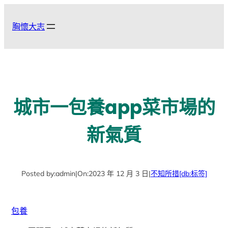
跳
至
胸懷大志
主
要
內
容
城市一包養app菜市場的
新氣質
Posted by:
admin
|
On:
2023 年 12 月 3 日
|
不知所措
[db:标签]
包養