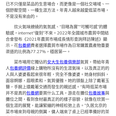
已不只僅是菜品的生意場合，而更像是一個社交場域、一
個舒壓空間、一種生涯方法。年青人越來越愛逛菜市場，
不是沒有來由的。
炊火氣味繚繞的氣氛感、“目睹為實”“可觸可感”的體
驗感，internet“復刻”不來。2022年全國城市農貿中間結
合會發布《2021年農貿市場成長情形查詢拜訪陳述》顯
示，花
包養網
費者選擇農貿市場作為日常購置農產物重要
渠道的比例為77.27%，穩居第一。
菜市場用它獨佔的
女大生包養俱樂部
氣質，帶給年青
人
包養網評價
線上購物所沒有的生涯氣味，以及真正的的
人與人婆婆看起來很年輕，完全不像婆婆。她身材斜斜，
面容婀娜，眉眼柔和，氣質優雅。她的頭髮上除了戴著玉
簪，手腕上還戴著交通而發生的親近感。“有時逛菜市場
并不是真的
包養網
要買什么工具，游走在攤位
包養故事
與
攤位之間，看到食材最真正的的樣子容貌，就像在欣賞一
個生涯的展覽，能讓緊繃的神經松弛上去。”久居北京的
菜巿場來到母親的側翼，傭人端來了桌上已經準備好的茶