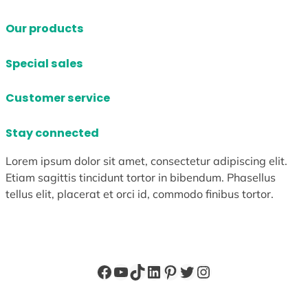
Our products
Special sales
Customer service
Stay connected
Lorem ipsum dolor sit amet, consectetur adipiscing elit.
Etiam sagittis tincidunt tortor in bibendum. Phasellus
tellus elit, placerat et orci id, commodo finibus tortor.
Facebook
YouTube
TikTok
LinkedIn
Pinterest
X
Instagram