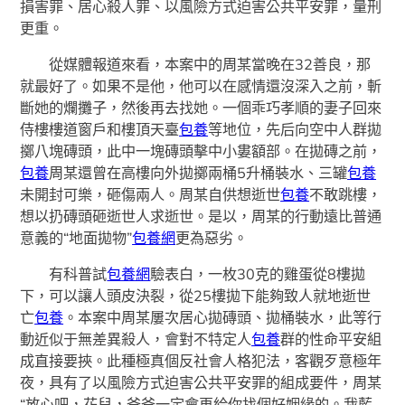
損害罪、居心殺人罪、以風險方式迫害公共平安罪，量刑
更重。
從媒體報道來看，本案中的周某當晚在32善良，那
就最好了。如果不是他，他可以在感情還沒深入之前，斬
斷她的爛攤子，然後再去找她。一個乖巧孝順的妻子回來
侍樓樓道窗戶和樓頂天臺
包養
等地位，先后向空中人群拋
擲八塊磚頭，此中一塊磚頭擊中小婁額部。在拋磚之前，
包養
周某還曾在高樓向外拋擲兩桶5升桶裝水、三罐
包養
未開封可樂，砸傷兩人。周某自供想逝世
包養
不敢跳樓，
想以扔磚頭砸逝世人求逝世。是以，周某的行動遠比普通
意義的“地面拋物”
包養網
更為惡劣。
有科普試
包養網
驗表白，一枚30克的雞蛋從8樓拋
下，可以讓人頭皮決裂，從25樓拋下能夠致人就地逝世
亡
包養
。本案中周某屢次居心拋磚頭、拋桶裝水，此等行
動近似于無差異殺人，會對不特定人
包養
群的性命平安組
成直接要挾。此種極真個反社會人格犯法，客觀歹意極年
夜，具有了以風險方式迫害公共平安罪的組成要件，周某
“放心吧，花兒，爸爸一定會再給你找個好姻緣的。我藍