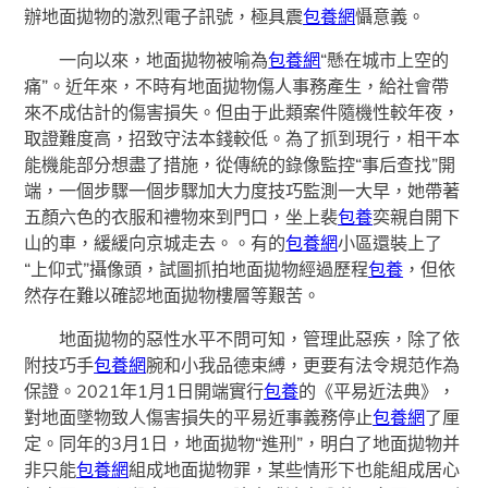
辦地面拋物的激烈電子訊號，極具震
包養網
懾意義。
一向以來，地面拋物被喻為
包養網
“懸在城市上空的
痛”。近年來，不時有地面拋物傷人事務產生，給社會帶
來不成估計的傷害損失。但由于此類案件隨機性較年夜，
取證難度高，招致守法本錢較低。為了抓到現行，相干本
能機能部分想盡了措施，從傳統的錄像監控“事后查找”開
端，一個步驟一個步驟加大力度技巧監測一大早，她帶著
五顏六色的衣服和禮物來到門口，坐上裴
包養
奕親自開下
山的車，緩緩向京城走去。。有的
包養網
小區還裝上了
“上仰式”攝像頭，試圖抓拍地面拋物經過歷程
包養
，但依
然存在難以確認地面拋物樓層等艱苦。
地面拋物的惡性水平不問可知，管理此惡疾，除了依
附技巧手
包養網
腕和小我品德束縛，更要有法令規范作為
保證。2021年1月1日開端實行
包養
的《平易近法典》，
對地面墜物致人傷害損失的平易近事義務停止
包養網
了厘
定。同年的3月1日，地面拋物“進刑”，明白了地面拋物并
非只能
包養網
組成地面拋物罪，某些情形下也能組成居心