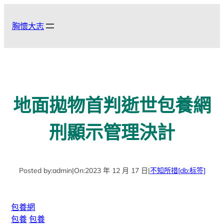
跳
至
胸懷大志
主
要
內
容
地面拋物首判逝世包養網
刑顯示管理決計
Posted by:
admin
|
On:
2023 年 12 月 17 日
|
不知所措
[db:标签]
包養網
包養
包養