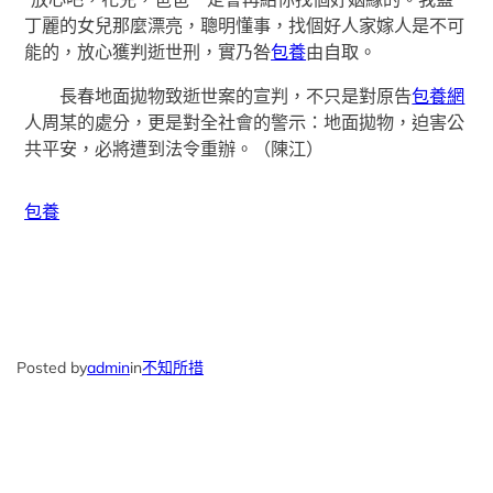
丁麗的女兒那麼漂亮，聰明懂事，找個好人家嫁人是不可
能的，放心獲判逝世刑，實乃咎
包養
由自取。
長春地面拋物致逝世案的宣判，不只是對原告
包養網
人周某的處分，更是對全社會的警示：地面拋物，迫害公
共平安，必將遭到法令重辦。（
陳江
）
包養
Posted by
admin
in
不知所措