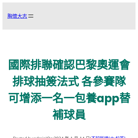
跳
至
胸懷大志
主
要
內
容
國際排聯確認巴黎奧運會
排球抽簽法式 各參賽隊
可增添一名一包養app替
補球員