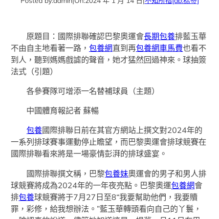
Posted by:
admin
|
On:
2024 年 1 月 14 日
|
不知所措
[db:标签]
原題目：國際排聯確認巴黎奧運會
長期包養
排藍玉華
不由自主地看著一路，
包養網
直到再
包養網車馬費
也看不
到人，聽到媽媽戲謔的聲音，她才猛然回過神來。球抽簽
法式（引題）
各參賽隊可增添一名替補球員（主題）
中國體育報記者 蘇暢
包養
國際排聯日前在其官方網站上撰文對2024年的
一系列排球賽事運動停止瞻望，而巴黎奧運會排球競賽在
國際排聯看來將是一場豪情彭湃的排球盛宴。
國際排聯撰文稱，巴黎
包養妹
奧運會的男子和男人排
球競賽將成為2024年的一年夜亮點。巴黎奧運
包養網
會
排
包養
球競賽將于7月27日至8“我要幫助他們，我要贖
罪，彩修，給我想辦法。”藍玉華轉頭看向自己的丫鬟，