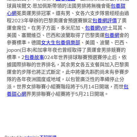
球員埃爾文·恩加佩斯帶領的法國男排將無機會衛
包養甜
心網
冕奧運男排冠軍。還有男、女各六支步隊曾經經由過
程2023年舉辦的巴黎奧運會預選賽鎖定
包養網評價
了奧
運會席位。在男子方面，多米尼加、
包養網VIP
土耳其、
美國、塞爾維亞、巴西和波蘭取得了巴黎奧運
包養網
會的
參賽標準。德國
女大生包養俱樂部
、美國、波蘭、巴西、
japan(日本)和加拿年夜也曾經取得了奧運會男排競賽的
標準。2
包養故事
024年世界排球聯賽預選賽停止后，依
據國際排聯的世界排名，其余男女各五支餐與加入巴黎奧
運會的步隊也將正式斷定，此中將優先斟酌尚未有參賽步
隊的各年夜洲國度或地域，以包管廣泛性的準繩停止分
派。世界女排聯賽小組賽階段將于5月14日開端，而世
包
養甜心網
界男排聯賽小組賽將于5月21日開端。