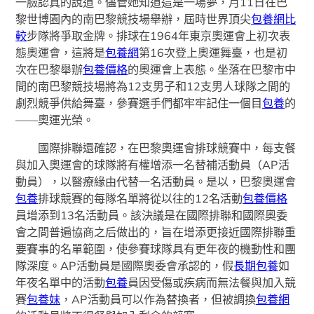
一臉認真的說道。儘管她知道這是一場夢，月11日在巴
黎世博園內的南巴黎競技場舉辦，屆時世界頂尖
包養網比
較
步隊將爭取金牌。排球在1964年東京奧運會上初次表
態奧運會，這將是
包養網
第16次登上奧運舞臺，也是初
次在巴黎舉辦
包養價格
的奧運會上表態。坐落在巴黎市中
間的南巴黎競技場將為12支男子和12支男人球隊之間的
劇烈競爭供給舞臺，參賽選手們都牢牢記住一個目
包養
的
——奧運光榮。
國際排聯還確認，在巴黎奧運會排球競賽中，每支餐
與加入奧運會的球隊將有權增添一名替補活動員（AP活
動員），以醫療緣由代替一名活動員。是以，巴黎奧運會
包養
排球競賽的每隊名單將從以往的12名活動
包養價格
員增添到13名活動員。該決議是在國際排聯和國際奧委
會之間普遍協商之后做出的，旨在增添更接近國際排聯重
要賽事的名單範圍，使參賽球隊具有更年夜的機動性和團
隊深度。AP活動員是國際奧委會承認的，假
長期包養
如
年夜名單中的活動
包養
員因受傷或疾病而無法餐與加入競
賽
包養妹
，AP活動員可以作為替換者，但被調換
包養網