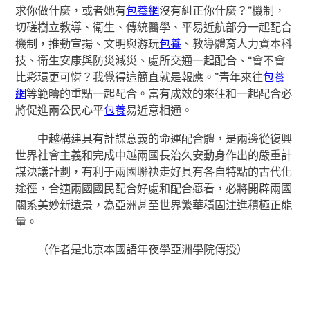
求你做什麼，或者她有
包養網
沒有糾正你什麼？”機制，
切磋樹立教導、衛生、傳統醫學、平易近航部分一起配合
機制，推動宣揚、文明與游玩
包養
、教導體育人力資本科
技、衛生安康與防災減災、處所交通一起配合、“會不會
比彩環更可憐？我覺得這簡直就是報應。”青年來往
包養
網
等範疇的重點一起配合。富有成效的來往和一起配合必
將促進兩公民心平
包養
易近意相通。
中越構建具有計謀意義的命運配合體，是兩邊從復興
世界社會主義和完成中越兩國長治久安動身作出的嚴重計
謀決議計劃，有利于兩國聯袂走好具有各自特點的古代化
途徑，合適兩國國民配合好處和配合愿看，必將開辟兩國
關系美妙新遠景，為亞洲甚至世界繁華穩固注進積極正能
量。
（作者是北京本國語年夜學亞洲學院傳授）