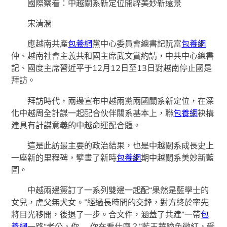
國際察看：中越關系新定位開辟美妙新遠景
宋清潤
應越南共產
包養網
黨中心委員會總書記阮富
包養網
仲、越南社會主義共和國主席武文賞約請，中共中心總書
記、國度主席習近平于12月12日至13日對越南停止國是
拜訪。
拜訪時代，兩邊宣布中越兩黨兩國關系新定位，在深
化中越周全計謀一起配合伙伴關系基本上，聯
包養網
袂構
建具有計謀意義的中越命運配合體。
這是此訪最主要的政治結果，也是中越關系成長史上
一座新的里程碑，擘畫了新時
包養網
期中越關系美妙新藍
圖。
中越兩邊簽訂了一系列雙邊一起配“果然是藍學士的
女兒，虎父無犬女。”經過長時間的交鋒，對方終於率先
將目光移開，後退了一步。合文件，涵蓋了共建“一帶
包
養網
一路“老公，你……你在看什麼？”藍玉華臉色微紅，受