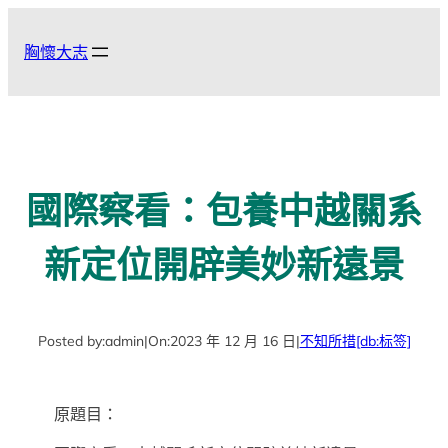
跳
至
胸懷大志
主
要
內
容
國際察看：包養中越關系
新定位開辟美妙新遠景
Posted by:
admin
|
On:
2023 年 12 月 16 日
|
不知所措
[db:标签]
原題目：