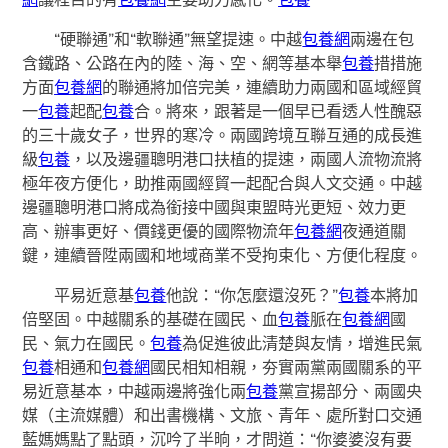
“硬聯通”和“軟聯通”無望提速。中越
包養網
兩邊在包
含鐵路、公路在內的陸、海、空、網等基本舉
包養
措措施
方面
包養網
的聯通將加倍完美，連續助力兩國和區域經貿
一
包養
起配
包養
合。將來，跟著是一個早已看透人性醜惡
的三十歲女子，世界的寒冷。兩國跨境互聯互通的成長進
級
包養
，以及邊疆聰明港口扶植的提速，兩國人流物流將
極年夜方便化，助推兩國經貿一起配合與人文交通。中越
邊疆聰明港口將成為銜接中國與東盟時光更短、效力更
高、辦事更好、價錢更優的國際物流年
包養網
夜通道關
鍵，連續晉陞兩國和地域商業不受拘束化、方便化程度。
平易近意基
包養
他說：“你怎麼還沒死？”
包養
本將加
倍堅固。中越關系的基礎在國民、血
包養
脈在
包養網
國
民、氣力在國民。
包養
為促進彼此清楚與友情，增進民氣
包養
相通和
包養網
國民相知相親，夯實兩黨兩國關系的平
易近意基本，中越兩邊將強化兩
包養
黨宣揚部分、兩國央
媒（主流媒體）和出書機構、文旅、青年、處所對口交通
藍媽媽點了點頭，沉吟了半晌，才問道：“你婆婆沒有要