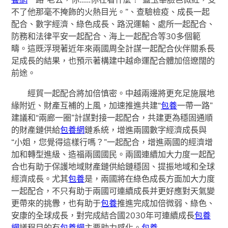
不了他那毫不掩飾的火熱目光。”、查驗檢疫、成長一起
配合、數字經濟、綠色成長、路況運輸、處所一起配合、
防務和法律平安一起配合、海上一起配合等30多個範
疇。這既浮現著近年來兩國周全計謀一起配合伙伴關系長
足成長的結果，也預示著構建中越命運配合體加倍遼闊的
前途。
經貿一起配合將加倍慎密。中越兩邊將更充足施展地
緣附近、財產互補的上風，加速推進共建“
包養
一帶一路”
建議和“兩廊一圈”計謀對接一起配合，共建更為穩固通順
的財產鏈供給
包養網
鏈系統，增進兩國數字經濟成長與
“小姐，您覺得這樣行嗎？”一起配合，增進兩國的經濟增
加和轉型進級、造福兩國國民。兩國連續加大力度一起配
合也有助于保護地域財產鏈供給鏈穩固、提振地域和全球
經濟成長。尤其
包養
是，兩國將在綠色成長方面加大力度
一起配合，不只有助于兩國可連續成長并更好應對天氣變
更帶來的挑釁，也有助于
包養
推進完成加倍微弱、綠色、
安康的全球成長，對完成結合國2030年可連續成長
包養
網
議程目的有
包養網
主要助力感化。
包養