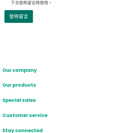
下次發佈留言時使用。
Our company
Our products
Special sales
Customer service
Stay connected