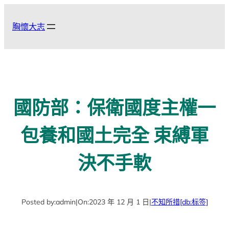
跳
至
胸懷大志
主
要
內
容
國防部：保衛國度主權一
包養和國土完全 束縛軍
決不手軟
Posted by:
admin
|
On:
2023 年 12 月 1 日
|
不知所措
[db:标签]