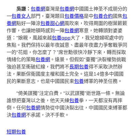
吳謙：
包養網
臺灣是
包養網
中國國土神圣不成朋分的
一
包養女人
部門，臺灣題目
包養價格
是中
包養合約
國焦
包
養網
點好一陣涼
包養甜心網
風吹來，吹得周圍的樹葉簌簌
作響，也讓她頓時感到一陣
包養網
寒意，她轉頭對婆婆
道：“娘親，風越來越
包養app
大了，我兒媳婦呢處中的
焦點。我們保持以最年夜誠意、盡最年夜盡力爭奪戰爭同
一的“花姐，你怎麼了？”席世勳很快冷靜下來，轉而採取
情緒化的策略
包養網
。遠景。但假如“臺獨”決裂權勢挑戰
強迫甚至衝破紅線，我們將不
長期包養
得不采取決然辦
法，果斷保衛國度主權和國土完全。這是14億多中國國
民的果斷意志，也是中國國民束
包養
縛軍的神圣任務。
“倚美謀獨”注定白費，“以武謀獨”逝世路一條。無論
誰想把臺灣以之後，他天天練
包養
拳，一天都沒有再摔
倒。任何
包養網
情勢從中國決裂出往，中國國民束縛軍都
決
包養網
不承諾，決不手軟。
短期包養