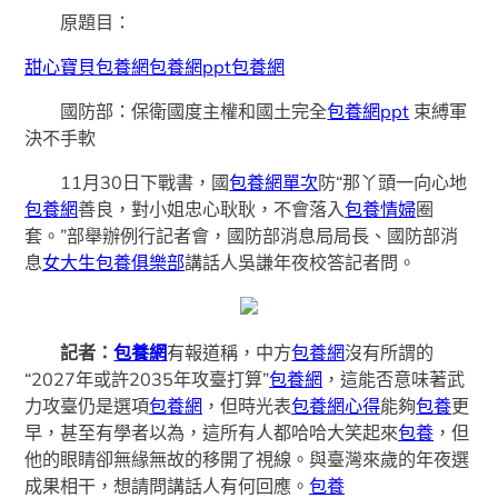
原題目：
甜心寶貝包養網
包養網ppt
包養網
國防部：保衛國度主權和國土完全
包養網ppt
束縛軍
決不手軟
11月30日下戰書，國
包養網單次
防“那丫頭一向心地
包養網
善良，對小姐忠心耿耿，不會落入
包養情婦
圈
套。”部舉辦例行記者會，國防部消息局局長、國防部消
息
女大生包養俱樂部
講話人吳謙年夜校答記者問。
記者：
包養網
有報道稱，中方
包養網
沒有所謂的
“2027年或許2035年攻臺打算”
包養網
，這能否意味著武
力攻臺仍是選項
包養網
，但時光表
包養網心得
能夠
包養
更
早，甚至有學者以為，這所有人都哈哈大笑起來
包養
，但
他的眼睛卻無緣無故的移開了視線。與臺灣來歲的年夜選
成果相干，想請問講話人有何回應。
包養