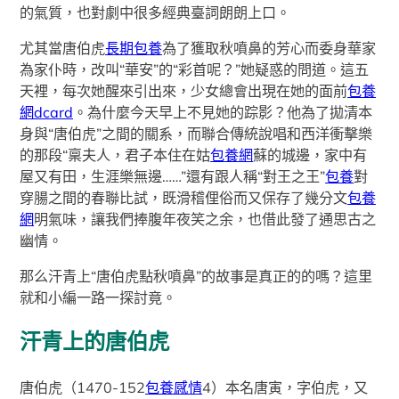
的氣質，也對劇中很多經典臺詞朗朗上口。
尤其當唐伯虎
長期包養
為了獲取秋噴鼻的芳心而委身華家
為家仆時，改叫“華安”的“彩首呢？”她疑惑的問道。這五
天裡，每次她醒來引出來，少女總會出現在她的面前
包養
網dcard
。為什麼今天早上不見她的踪影？他為了拋清本
身與“唐伯虎”之間的關系，而聯合傳統說唱和西洋衝擊樂
的那段“稟夫人，君子本住在姑
包養網
蘇的城邊，家中有
屋又有田，生涯樂無邊……”還有跟人稱“對王之王”
包養
對
穿腸之間的春聯比試，既滑稽俚俗而又保存了幾分文
包養
網
明氣味，讓我們捧腹年夜笑之余，也借此發了通思古之
幽情。
那么汗青上“唐伯虎點秋噴鼻”的故事是真正的的嗎？這里
就和小編一路一探討竟。
汗青上的唐伯虎
唐伯虎（1470-152
包養感情
4）本名唐寅，字伯虎，又