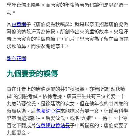
學年夜儒王陽明。而唐寅的年夜智若愚也讓他是以逃過一
劫。
片
包養網
子《唐伯虎點秋噴鼻》就是以寧王招募唐伯虎做
幕僚的這段汗青為佈景，所創作出來的虛擬故事。只是汗
青上唐寅真的往做幕僚了，而片子里唐寅為了留在華府尋
求秋噴鼻，而決然謝絕寧王。
甜心花園
九個妻妾的誤傳
實在汗青上的唐伯虎娶的并非秋噴鼻，亦無所謂“點秋噴
鼻”的測驗考試。依據考據，唐寅平生共有三位老婆，十
九歲時娶徐氏，是徐廷瑞的次女，但在他年夜約廿四歲的
時辰病逝。后
包養網心得
來能夠又有娶一女，但碰著科舉
弊案而選擇離往。后娶沈氏，或名“九娘”，一傳十、十傳
百之下釀成片
包養網
包養站長
子中所描寫的：唐伯虎娶了
九個妻妾。