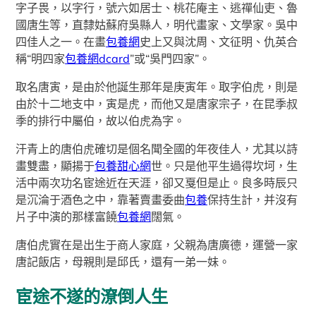
字子畏，以字行，號六如居士、桃花庵主、逃禪仙吏、魯
國唐生等，直隸姑蘇府吳縣人，明代畫家、文學家。吳中
四佳人之一。在畫
包養網
史上又與沈周、文征明、仇英合
稱“明四家
包養網dcard
”或“吳門四家”。
取名唐寅，是由於他誕生那年是庚寅年。取字伯虎，則是
由於十二地支中，寅是虎，而他又是唐家宗子，在昆季叔
季的排行中屬伯，故以伯虎為字。
汗青上的唐伯虎確切是個名聞全國的年夜佳人，尤其以詩
畫雙盡，顯揚于
包養甜心網
世。只是他平生過得坎坷，生
活中兩次功名宦途近在天涯，卻又戛但是止。良多時辰只
是沉淪于酒色之中，靠著賣畫委曲
包養
保持生計，并沒有
片子中演的那樣富饒
包養網
闊氣。
唐伯虎實在是出生于商人家庭，父親為唐廣德，運營一家
唐記飯店，母親則是邱氏，還有一弟一妹。
宦途不遂的潦倒人生