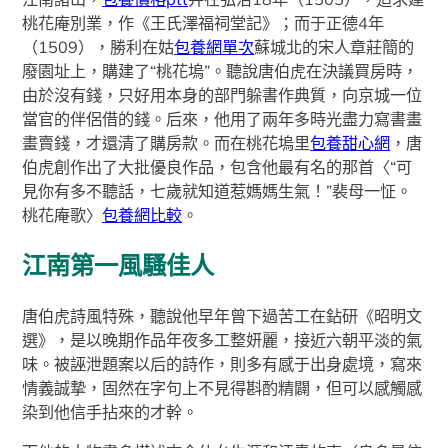
桃花庵別業，作《王氏澤福祠堂記》；而于正德4年
（1509），勝利在姑
包養網單次
蘇城北的宋人章莊簡的
廢園址上，購建了“桃花塢”。聽說唐伯虎在決議買房時，
由於沒有錢，只好用本身的部門躲書作典質，向京城一位
當官的伴侶借的錢。后來，他用了兩年多時光盡力寫書畫
畫賣錢，才還清了購房款。而在桃花塢里
包養甜心網
，唐
伯虎創作出了大批優良作品，包含他最有名的那首〈“可
見你有多不聽話，七歲就知道惹媽媽生氣！”裴母一怔。
桃花庵歌〉
包養網比較
。
江南第一風騷佳人
唐伯虎詩風特殊，聽說他早年曾下過苦工在鉆研《昭明文
選》，是以晚期作品年夜多工整妍麗，接近六朝平淡的氣
味。被誣泄題案以后的詩作，則多有感于出身處境，寫來
情義誠摯，固然在字句上不見得斟酌精闢，但可以感觸感
染到他信手拈來的才幹。