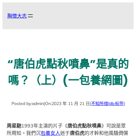
跳
至
胸懷大志
主
要
內
容
“唐伯虎點秋噴鼻”是真的
嗎？（上）(一包養網圖)
Posted by:
admin
|
On:
2023 年 11 月 21 日
|
不知所措
[db:标签]
周星馳
1993年主演的片子《
唐伯虎點秋噴鼻
》可說是眾
所周知。我們沉
包養女人
迷于
唐伯虎
的才幹和他風騷倜儻