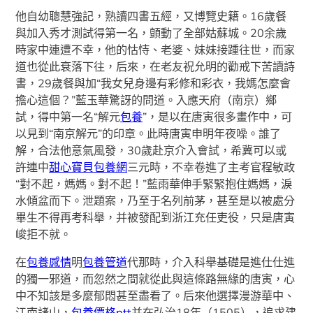
他自幼聰慧強記，熟讀四書五經，又博覽史籍。16歲餐
與加入秀才測試得第一名，顫動了全部姑蘇城。20余歲
時家中連遭不幸，他的怙恃、老婆、妹妹接踵往世，而家
道也從此衰落下往，后來，在老友祝允明的勸戒下苦讀詩
書，29歲餐與加“我女兒身邊有彩修和彩衣，我媽怎麼會
擔心這個？”藍玉華驚訝的問道。入應天府（南京）鄉
試，得中第一名“解元
包養
”，是以在唐寅很多畫作中，可
以見到“南京解元”的印章。此時唐寅申明年夜噪。誰了
解，合法他意氣風發，30歲赴京介入會試，希冀可以或
許連中
甜心寶貝包養網
三元時，不幸卷進了主考官程敏政
“對不起，媽媽。對不起！”藍雨華伸手緊緊抱住媽媽，淚
水傾盆而下。泄題案，乃至于名列前茅，甚至是以被處分
畢生不得再考科舉，并被發配到浙江充任吏役，只是唐寅
峻拒不就。
在
包養感情
明
包養管道
代那時，介入科舉基礎是進仕仕進
的獨一邪道，而忽然之間就從此與這條路無緣的唐寅，心
中不知該是多麼郁悶甚至盡看了。后來他選擇漫游華中、
江南諸山，
包養價格ptt
并在弘治18年（1505），追求建