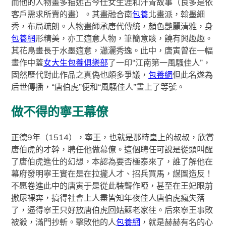
而他的人物畫多描述古今仕女生涯和汗青故事（良多是依
客戶需求所賣的畫）。其畫融合南
包養
北畫派，翰墨細
秀，布局疏朗。人物畫師承唐代傳統，顏色艷麗清雅，身
包養網
形精美，亦工適意人物，筆簡意賅，饒有興趣趣。
其花鳥畫長于水墨適意，瀟灑秀逸。此中，唐寅曾在一幅
畫作中蓋
女大生包養俱樂部
了一印“江南第一風騷佳人”，
固然歷代對此作品之真偽也頗多爭議，
包養網
但此名遂為
后世傳播，“唐伯虎”便和“風騷佳人”畫上了等號。
做不得的寧王幕僚
正德9年（1514），寧王，也就是那時皇上的叔叔，欣賞
唐伯虎的才幹，聘任他做幕僚。這個聘任可說是從頭叫醒
了唐伯虎進仕的幻想，本認為要否極泰來了，誰了解他在
幕府發明寧王實在是在拉攏人才、招兵買馬，謀圖造反！
不愿卷進此中的唐寅于是從此裝聾作啞，甚至在王妃眼前
撒尿裸奔，搞得社會上人盡皆知年夜佳人唐伯虎瘋失落
了，逼得寧王只好放唐伯虎回姑蘇老家往。后來寧王事敗
被殺，滿門抄斬。擊敗他的人
包養網
，就是赫赫有名的心