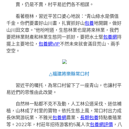
賣，仍是不賣，村平易近們各不相謀。
看著樹林，習近平苦口婆心地說：“青山綠水是價值
千金。你們要畫好山川畫，扎實抓好山
包養
地開闢，做好
山川田文章。”他吩咐道，生態林業也是將來林業，我們
要把林業財產和林業生態同一抓好，要把水土堅
包養網
持
擺上主要地位，
包養網VIP
不然未來就會滿目荒山、兩手
空空。
△福建將樂縣常口村
習近平的囑托，為常口村留下了一座青山，也讓村平
易近們的思惟由此改變。
自然林一點都不克不及動，人工林公道采伐、迷信補
植，山林成了村里的寶物。依托生態上風，常口村出力成
長休閑游玩業、不雅光
包養網
農業、
長期包養
特點養殖業
等。2022年，村莊年招待游客約5萬人次
包養網評價
，八