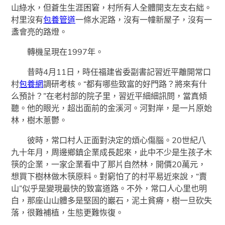
山綠水，但蒼生生涯困窘，村所有人全體開支左支右絀。
村里沒有
包養管道
一條水泥路，沒有一幢新屋子，沒有一
盞會亮的路燈。
轉機呈現在1997年。
昔時4月11日，時任福建省委副書記習近平離開常口
村
包養網
調研考核。“都有哪些致富的好門路？將來有什
么預計？”在老村部的院子里，習近平細細訊問，當真傾
聽。他的眼光，超出面前的金溪河。河對岸，是一片原始
林，樹木蔥鬱。
彼時，常口村人正面對決定的煩心傷腦。20世紀八
九十年月，周邊鄉鎮企業成長起來，此中不少是生孩子木
筷的企業，一家企業看中了那片自然林，開價20萬元，
想買下樹林做木筷原料。對窮怕了的村平易近來說，“賣
山”似乎是變現最快的致富道路。不外，常口人心里也明
白，那座山山體多是堅固的巖石，泥土貧瘠，樹一旦砍失
落，很難補植，生態更難恢復。