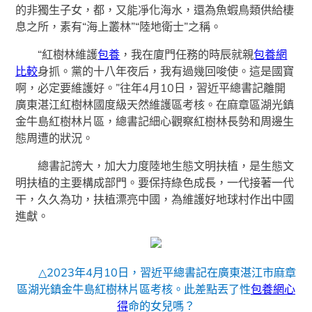
的非獨生子女，都，又能凈化海水，還為魚蝦鳥類供給棲
息之所，素有“海上叢林”“陸地衛士”之稱。
“紅樹林維護
包養
，我在廈門任務的時辰就親
包養網
比較
身抓。黨的十八年夜后，我有過幾回唆使。這是國寶
啊，必定要維護好。”往年4月10日，習近平總書記離開
廣東湛江紅樹林國度級天然維護區考核。在麻章區湖光鎮
金牛島紅樹林片區，總書記細心觀察紅樹林長勢和周邊生
態周遭的狀況。
總書記誇大，加大力度陸地生態文明扶植，是生態文
明扶植的主要構成部門。要保持綠色成長，一代接著一代
干，久久為功，扶植漂亮中國，為維護好地球村作出中國
進獻。
△2023年4月10日，習近平總書記在廣東湛江市麻章
區湖光鎮金牛島紅樹林片區考核。此差點丟了性
包養網心
得
命的女兒嗎？