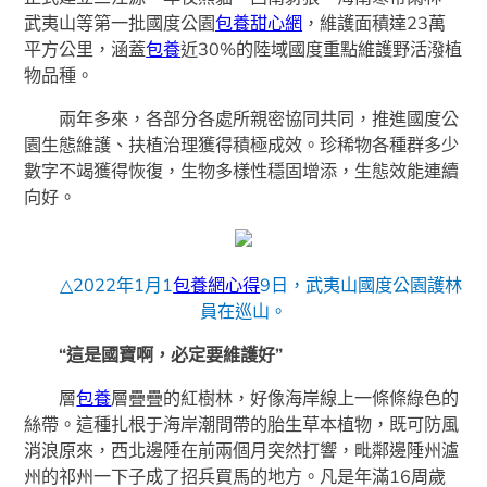
武夷山等第一批國度公園
包養甜心網
，維護面積達23萬
平方公里，涵蓋
包養
近30%的陸域國度重點維護野活潑植
物品種。
兩年多來，各部分各處所親密協同共同，推進國度公
園生態維護、扶植治理獲得積極成效。珍稀物各種群多少
數字不竭獲得恢復，生物多樣性穩固增添，生態效能連續
向好。
△2022年1月1
包養網心得
9日，武夷山國度公園護林
員在巡山。
“這是國寶啊，必定要維護好”
層
包養
層疊疊的紅樹林，好像海岸線上一條條綠色的
絲帶。這種扎根于海岸潮間帶的胎生草本植物，既可防風
消浪原來，西北邊陲在前兩個月突然打響，毗鄰邊陲州瀘
州的祁州一下子成了招兵買馬的地方。凡是年滿16周歲