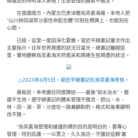
總書記的吩咐深入表現了生態管理的體系不雅念。
在我國南方，內蒙古巴彥淖爾烏梁素海邊，本地人把
“山川林田湖草沙是性命配合體”印刻在標牌上，也銘刻在
心間。
已經，這里一度因淨化蒙塵。習近平總書記屢次作出
主要指示。往年世界周遭的狀況日當天，總書記離開這
里，實地觀察烏梁素海天然風采和周邊生態周遭的狀況。
△2023年6月5日，習近平總書記在烏梁素海考核。
展板前，本地擔任同道陳述——最後“就水治水”，遲
遲不生效。遵守總書記的體系管理不雅念，把山、水、
林、田、湖、草、沙放在一路兼顧斟酌，格式和後果顯明
改不雅。
“烏梁素海管理和維護的標的目的是明白的，要專心
管理、特別庇護，一以貫之、久久為功，守護好這顆‘塞