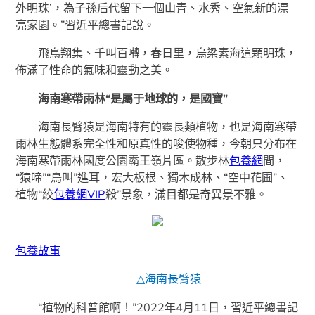
外明珠’，為子孫后代留下一個山青、水秀、空氣新的漂
亮家園。”習近平總書記說。
飛鳥翔集、千叫百囀，春日里，烏梁素海這顆明珠，
佈滿了性命的氣味和靈動之美。
海南寒帶雨林“是屬于地球的，是國寶”
海南長臂猿是海南特有的靈長類植物，也是海南寒帶
雨林生態體系完全性和原真性的唆使物種，今朝只分布在
海南寒帶雨林國度公園霸王嶺片區。散步林
包養網
間，
“猿啼”“鳥叫”進耳，宏大板根、獨木成林、“空中花圃”、
植物“絞
包養網VIP
殺”景象，滿目都是奇異景不雅。
包養故事
△海南長臂猿
“植物的科普館啊！”2022年4月11日，習近平總書記