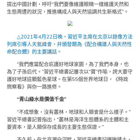
提出中國計劃，呼吁“我們要像維護眼睛一樣維護天然和
生態周遭的狀況，推進構成人與天然協調共生新格式”。
△2021年4月22日晚，習近平主席在北京以錄像方法
列席引導人天氣峰會，并頒發題為《配合構建人與天然性
命配合體》的主要講話。
“我們應當配合庇護好地球家園，為了我們本身，也
為了子孫后代。”習近平總書記屢次以“寶”作喻，誇大要守
護好地球這顆藍色星球。在第55個世界地球日，《時政
微察看》與你一路進修。
“青山綠水是價值千金”
“不成想象，沒有叢林，地球和人類會是什么樣子。”
習近平總書記曾指出，“叢林是海洋生態體系的主體和主
要資本，是人類保存成長的主要生態保證。”
不久前，在北京潮白河畔，習近平總書記揮鍬鏟土、