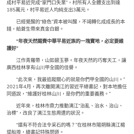
成村平易近完成“家門口失業”，村所有人全體支出到達
185萬元，村平易近人均純支出3萬元。
已經覺醒的“綠色”資本被叫醒，不竭轉化成成長的本
錢，給蒼生帶來真金白銀。
“年夜天然賜賚中華平易近族的一塊寶地，必定要維
護好”
江作青羅帶，山如碧玉篸。年夜天然的巧奪天工，讓
廣西桂林享有山川甲全國的佳譽。
“此次來，我最追蹤關心的就是你們甲全國的山川。”
2021年4月，再次離開漓江的習近平總書記，對本地擔任
同道說，“維護好桂林山川，是你們的重要義務。”
近年來，桂林市鼎力推動漓江“治亂、治水、治山、
治標”，改良了漓江生態周遭的狀況。
“還有不符合法令采石的嗎？”在桂林市陽朔縣漓江楊
堤船埠，總書記特殊問道。