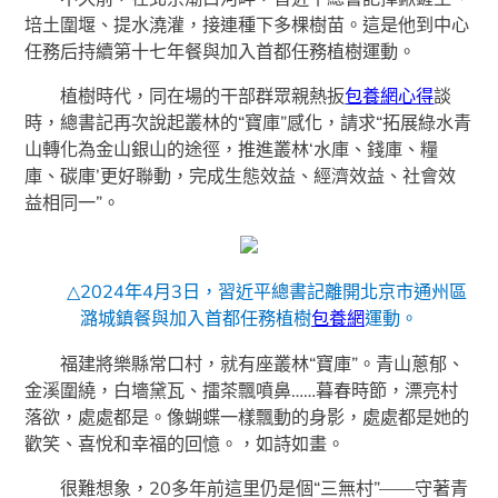
培土圍堰、提水澆灌，接連種下多棵樹苗。這是他到中心
任務后持續第十七年餐與加入首都任務植樹運動。
植樹時代，同在場的干部群眾親熱扳
包養網心得
談
時，總書記再次說起叢林的“寶庫”感化，請求“拓展綠水青
山轉化為金山銀山的途徑，推進叢林‘水庫、錢庫、糧
庫、碳庫’更好聯動，完成生態效益、經濟效益、社會效
益相同一”。
△2024年4月3日，習近平總書記離開北京市通州區
潞城鎮餐與加入首都任務植樹
包養網
運動。
福建將樂縣常口村，就有座叢林“寶庫”。青山蔥郁、
金溪圍繞，白墻黛瓦、擂茶飄噴鼻……暮春時節，漂亮村
落欲，處處都是。像蝴蝶一樣飄動的身影，處處都是她的
歡笑、喜悅和幸福的回憶。，如詩如畫。
很難想象，20多年前這里仍是個“三無村”——守著青