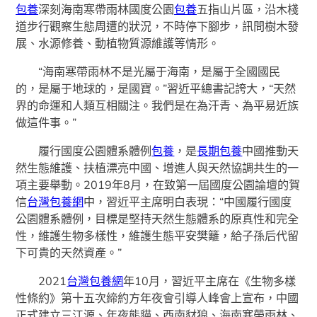
包養
深刻海南寒帶雨林國度公園
包養
五指山片區，沿木棧
道步行觀察生態周遭的狀況，不時停下腳步，訊問樹木發
展、水源修養、動植物質源維護等情形。
“海南寒帶雨林不是光屬于海南，是屬于全國國民
的，是屬于地球的，是國寶。”習近平總書記誇大，“天然
界的命運和人類互相關注。我們是在為汗青、為平易近族
做這件事。”
履行國度公園體系體例
包養
，是
長期包養
中國推動天
然生態維護、扶植漂亮中國、增進人與天然協調共生的一
項主要舉動。2019年8月，在致第一屆國度公園論壇的賀
信
台灣包養網
中，習近平主席明白表現：“中國履行國度
公園體系體例，目標是堅持天然生態體系的原真性和完全
性，維護生物多樣性，維護生態平安樊籬，給子孫后代留
下可貴的天然資產。”
2021
台灣包養網
年10月，習近平主席在《生物多樣
性條約》第十五次締約方年夜會引導人峰會上宣布，中國
正式建立三江源、年夜熊貓、西南豺狼、海南寒帶雨林、