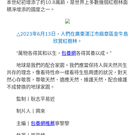
本世紀初增添了約10.8萬畝，是世界上多數幾個紅樹林面
積凈增添的國度之一。
△2023年6月13日，人們在廣東湛江市麻章區金牛島
欣賞紅樹林。
“萬物各得其和以生，
包養網
各得其養以成。”
地球是我們的配合家園。我們應當保持人與天然共生
共存的理念，像看待性命一樣看待生態周遭的狀況，對天
然心存敬畏，尊敬天然、適應天然、維護天然，配合維護
不成替換的地球家園。
監制丨耿志平易近
制片人丨興來
主編丨
包養網推薦
寧黎黎