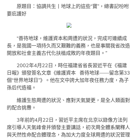
原題目：協調共生丨地球上的這些“寶”，總書記吩咐
要庇護好
“善待地球，維護資本和周遭的狀況，完成可連續成
長，是我國一項持久而又艱難的義務，也是事關我省改造
開放和社會主義古代化扶植成敗的年夜題目。”
2002年4月22日，時任福建省省長習近平在《福建
日報》頒發簽名文章《維護資本 善待地球——留念第33
個“世界地球日”》。他在文中誇大加年夜任務力度，為子
孫后代造福。
維護生態周遭的狀況、應對天氣變更，是全人類面對
的配合挑釁。
3年前的4月22日，習近平主席在北京以錄像方法列
席引導人天氣峰會并頒發主要講話，初次周全體系闡釋人
與天然性命配合體理念，為加大力度全球周遭的狀況管理