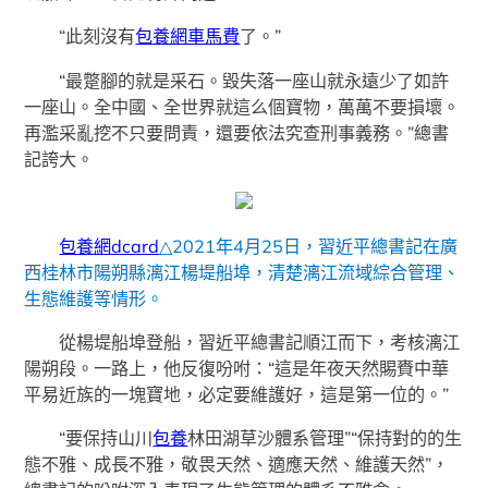
“此刻沒有
包養網車馬費
了。”
“最蹩腳的就是采石。毀失落一座山就永遠少了如許
一座山。全中國、全世界就這么個寶物，萬萬不要損壞。
再濫采亂挖不只要問責，還要依法究查刑事義務。”總書
記誇大。
包養網dcard
△2021年4月25日，習近平總書記在廣
西桂林市陽朔縣漓江楊堤船埠，清楚漓江流域綜合管理、
生態維護等情形。
從楊堤船埠登船，習近平總書記順江而下，考核漓江
陽朔段。一路上，他反復吩咐：“這是年夜天然賜賚中華
平易近族的一塊寶地，必定要維護好，這是第一位的。”
“要保持山川
包養
林田湖草沙體系管理”“保持對的的生
態不雅、成長不雅，敬畏天然、適應天然、維護天然”，