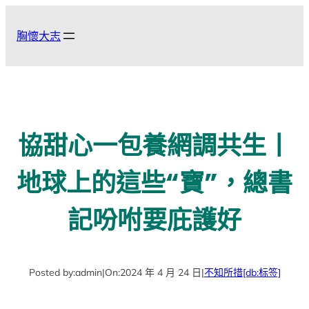
跳
至
胸懷大志
主
要
內
容
協甜心一包養網調共生丨
地球上的這些“寶”，總書
記吩咐要庇護好
Posted by:
admin
|
On:
2024 年 4 月 24 日
|
不知所措
[db:标签]