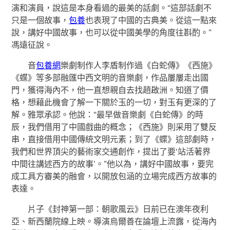
演和演員，說這是本身看過的最美的話劇。“這部話劇不
只是一個故事，
包養
也表現了中國的古典美。從這一點來
說，講好中國故事，也可以從中國美學的角度往斟酌。”
馮遠征說。
音
包養網
樂劇制作人李盾制作過《白蛇傳》《西施》
《蝶》等多部融匯中西文明的音樂劇，作品屢屢走出國
門，獲得海內不，他一直想親自去找趙啟洲。知道了價
格，想藉此機會了解一下關於玉的一切，對玉有更深的了
解。雅眾承認。他說：“最早做音樂劇《白蛇傳》的時
辰，我們借用了中國戲曲的概念；《西施》則采用了雙反
串，直接借用中國傳統文明元素；到了《蝶》這部劇時，
我們和世界頂尖的藝術家交通創作，提出了要‘站活著界
中間往講述西方的故事’。”他以為，講好中國故事，要完
成工具方審美的融會，以開放包涵的立場完成西方故事的
表達。
片子《封神第一部：朝歌風云》日前已在澳年夜利
亞、新西蘭院線上映。導演烏爾善在論壇上流露，從海內