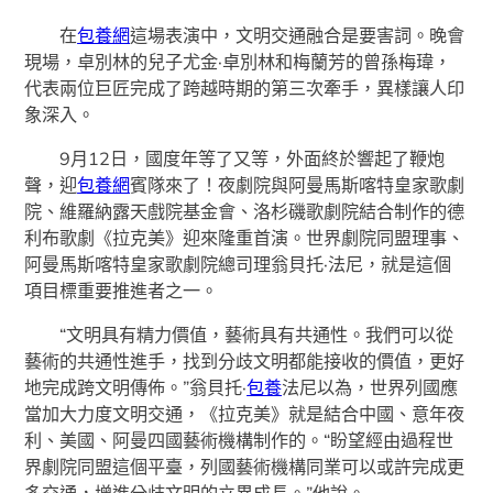
在
包養網
這場表演中，文明交通融合是要害詞。晚會
現場，卓別林的兒子尤金·卓別林和梅蘭芳的曾孫梅瑋，
代表兩位巨匠完成了跨越時期的第三次牽手，異樣讓人印
象深入。
9月12日，國度年等了又等，外面終於響起了鞭炮
聲，迎
包養網
賓隊來了！夜劇院與阿曼馬斯喀特皇家歌劇
院、維羅納露天戲院基金會、洛杉磯歌劇院結合制作的德
利布歌劇《拉克美》迎來隆重首演。世界劇院同盟理事、
阿曼馬斯喀特皇家歌劇院總司理翁貝托·法尼，就是這個
項目標重要推進者之一。
“文明具有精力價值，藝術具有共通性。我們可以從
藝術的共通性進手，找到分歧文明都能接收的價值，更好
地完成跨文明傳佈。”翁貝托·
包養
法尼以為，世界列國應
當加大力度文明交通，《拉克美》就是結合中國、意年夜
利、美國、阿曼四國藝術機構制作的。“盼望經由過程世
界劇院同盟這個平臺，列國藝術機構同業可以或許完成更
多交通，增進分歧文明的立異成長。”他說。