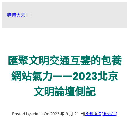
跳
至
胸懷大志
主
要
內
容
匯聚文明交通互鑒的包養
網站氣力——2023北京
文明論壇側記
Posted by:
admin
|
On:
2023 年 9 月 21 日
|
不知所措
[db:标签]