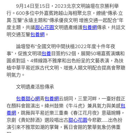
9月14日至15日，2023北京文明論壇在京勝利舉
行。600多位中外嘉賓跨越山海相聚北京，繚繞“傳承·立
異·互鑒”永遠主題和“傳承優良文明 增進交通一起配合”年
度主題，共議
甜心花園
文明遺產維護
包養網
傳承，共話文
明交通互鑒
包養網
。
論壇發布“全國文明中間扶植2022年度十件年夜
事”，促進文明項
包養
目簽約52個，展開50場嘉賓演媾和
圓桌對話、4條線路不雅摩和出色紛呈的文藝表演，為扶
植中華平易近族古代文明、增進人類文明配合提高會聚聰
明氣力。
文明遺產活態傳承
包養甜心網
青
包養網
云胡同，三里河畔，一臺好戲正
在顏料會館演出。絳州鼓樂《牛斗虎》兼具氣力與美感
包
養網
，跳舞與平易近樂三重奏《春江花月夜》意蘊婉轉，
京劇《貴妃醉酒》選段唱出古
甜心花園
今悲歡……出色扮
演引來不雅眾如潮的掌聲，舊日會館的繁華氣象仿佛重