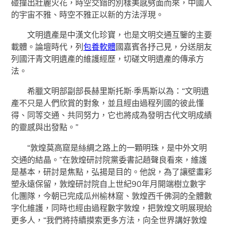
碰撞出壯麗火花，時空交錯的別樣美感劈面而來，中國人
的宇宙不雅、時空不雅正以新的方法浮現。
文明遺產是中漢文化珍寶，也是文明交通互鑒的主要
載體。論壇時代，列
包養軟體
國嘉賓各抒己見，分送朋友
列國汗青文明遺產的維護經歷，切磋文明遺產的傳承方
法。
希臘文明部副部長赫里斯托斯·季馬斯以為：“文明遺
產不只是人們欣賞的對象，並且經由過程列國的彼此懂
得、同等交通、共同努力，它也將成為發明古代文明成績
的靈感與出發點。”
“敦煌莫高窟是絲綢之路上的一顆明珠，是中外文明
交通的結晶。”在敦煌研討院黨委書記趙聲良看來，維護
是基本，研討是焦點，弘揚是目的。他說，為了讓壁畫彩
塑永遠保留，敦煌研討院自上世紀90年月開端樹立數字
化團隊，今朝已完成瓜州榆林窟、敦煌西千佛洞的全體數
字化維護，同時也經由過程數字敦煌，把敦煌文明展現給
更多人，“我們將持續摸索更多方法，向全世界講好敦煌