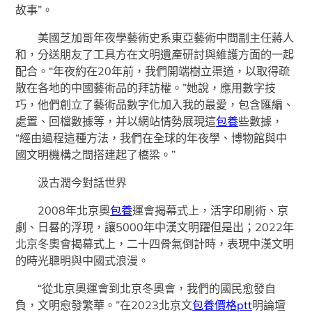
故事”。
美國芝加哥年夜學藝術史系東亞藝術中間副主任蔣人
和，分送朋友了工具方在文明遺產研討與維護方面的一起
配合。“年夜約在20年前，我們開端樹立渠道，以取得疏
散在各地的中國藝術品的拜訪權。”她說，應用數字技
巧，他們創立了藝術品數字化加入我的最愛，包含匯編、
處置、回檔數據等，并以網站情勢展現這
包養
些數據，
“經由過程這種方法，我們在全球的年夜學、博物館與中
國文明機構之間搭建起了橋梁。”
汲古潤今對話世界
2008年北京奧
包養
運會揭幕式上，活字印刷術、京
劇、日晷的浮現，讓5000年中漢文明躍但是出；2022年
北京冬奧會揭幕式上，二十四骨氣倒計時，表現中漢文明
的時光聰明與中國式浪漫。
“從北京奧運會到北京冬奧會，我們的國民愈發自
負，文明愈發繁華。”在2023北京文
包養價格ptt
明論壇