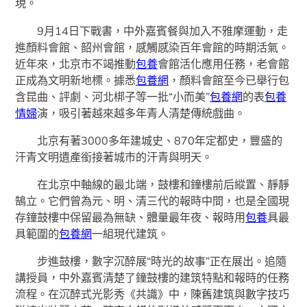
現。
9月14日下戰書，中外嘉賓餐與加入不雅摩運動，走
進顏料會館、韶州會館，感觸感染百年會館的時期活氣。
近年來，北京市不竭推動
包養
會館活化應用任務，老會館
正成為文明新地標。據悉
包養網
，顏料會館至今已舉行包
含昆曲、評劇、河北梆子等一批“小而美”
包養網
的表
包養
情婦
演，吸引著越來越多年青人清楚傳統戲曲。
北京有著3000多年建城史、870年定都史，豐盛的
汗青文明遺產銜接著城市的汗青與明天。
在北京中軸線的最北端，鼓樓和鐘樓前后縱置、靜靜
鵠立。它們曾為元、明、清三代的報時中間，也是全國現
存鐘鼓樓中保留最為無缺、體量最年夜、報時用
包養
具最
具範圍的
包養網
一組現代建筑。
步進鼓樓，數字沉醉展“時光的故事”正在展出。追隨
講授員，中外嘉賓清楚了鐘鼓樓的建筑特點和報時的任務
流程。在沉醉式光影秀《共識》中，陳舊建筑與數字技巧