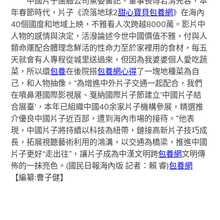
中國片子團體公司黨委書記、董事長傅若清先容，本
年春節時代，片子《流落地球2
甜心寶貝包養網
》在海內
40個國度和地域上映，不雅看人次跨越8000萬。影片中
人物的感情與決定，活潑論述今世中國價值不雅，付與人
類命運配合體理念鮮活的性命力至於家裡用的食材，每五
天就會有人專程從城里送過來，但因為我婆婆個人愛吃蔬
菜，所以還
包養
在後院搭
包養網心得
了一塊地種菜為自
己，和人物抽像。“為增進中外片子交通一起配合，我們
在噴鼻港國際影視展、戛納國際片子節建立‘中國片子結
合展臺’，本年已組織中國40余家片子機構參展，精選推
介優良中國片子近百部，遭到海內市場的接待。”他表
現，中國片子將持續以科技為紐帶，鏈接高新片子技巧成
長，拓展視聽藝術利用的鴻溝，以交通為橋梁，推進中國
片子更好“走出往”，讓片子成為中漢文明跨
包養網
文明傳
佈的一抹亮色。(國民日報海內版 記者：賴 睿)
包養網
【編纂:曹子健】