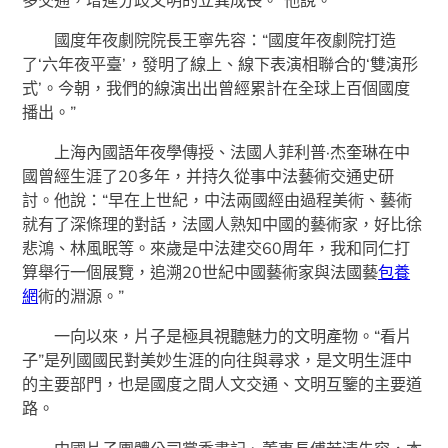
國度年夜劇院院長王寧先容：“國度年夜劇院打造
了‘六年夜平臺’，發明了線上、線下表演相聯合的‘雙演形
式’。今朝，我們的線演出出曾經累計在全球上百個國度
播出。”
上海內國語年夜學傳授、法國人菲利普·杰奎琳在中
國曾經生涯了20多年，并持久從事中法藝術交通史研
討。他說：“早在上世紀，中法兩國經由過程美術、藝術
就有了深條理的對話，法國人熟知中國的藝術家，好比徐
悲鴻、林風眠等。來歲是中法建交60周年，我和同仁打
算舉行一個展覽，追溯20世紀中國藝術家與法國藝
包養
網
術的淵源。”
一向以來，片子是極具視聽魅力的文明產物。“看片
子”是列國國民對美妙生涯的向往與尋求，是文明生涯中
的主要部門，也是國度之間人文交通、文明互鑒的主要道
路。