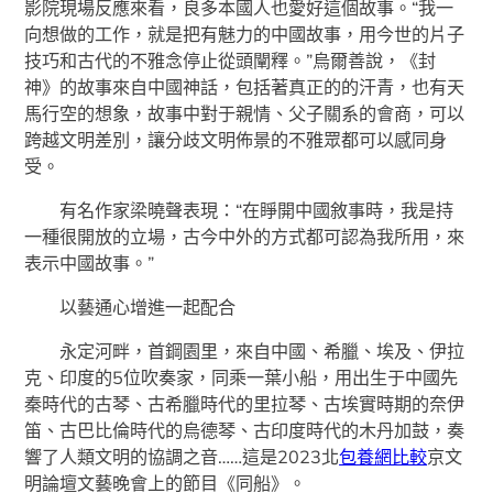
影院現場反應來看，良多本國人也愛好這個故事。“我一
向想做的工作，就是把有魅力的中國故事，用今世的片子
技巧和古代的不雅念停止從頭闡釋。”烏爾善說，《封
神》的故事來自中國神話，包括著真正的的汗青，也有天
馬行空的想象，故事中對于親情、父子關系的會商，可以
跨越文明差別，讓分歧文明佈景的不雅眾都可以感同身
受。
有名作家梁曉聲表現：“在睜開中國敘事時，我是持
一種很開放的立場，古今中外的方式都可認為我所用，來
表示中國故事。”
以藝通心增進一起配合
永定河畔，首鋼園里，來自中國、希臘、埃及、伊拉
克、印度的5位吹奏家，同乘一葉小船，用出生于中國先
秦時代的古琴、古希臘時代的里拉琴、古埃實時期的奈伊
笛、古巴比倫時代的烏德琴、古印度時代的木丹加鼓，奏
響了人類文明的協調之音……這是2023北
包養網比較
京文
明論壇文藝晚會上的節目《同船》。