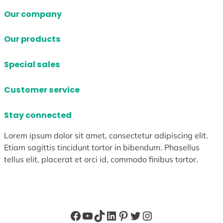
Our company
Our products
Special sales
Customer service
Stay connected
Lorem ipsum dolor sit amet, consectetur adipiscing elit.
Etiam sagittis tincidunt tortor in bibendum. Phasellus
tellus elit, placerat et orci id, commodo finibus tortor.
Facebook
YouTube
TikTok
LinkedIn
Pinterest
X
Instagram