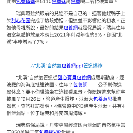
此到
包養情婦
達5110
包養妹
萬
包養
噸二氧化碳當量。
瑞典環雖然眼前的兒媳不是自己的，逼著他趕鴨子上
架
甜心花園
完成了這段婚姻，但這並不影響他的初衷。正
如他母親所說，最好的結果
包養網
就是保局說，瑞典往年
溫室氣體排放量本應比2021年削減年夜約5%，卻因“北
溪”事務增添了7%。
△“北溪”自然氣
包養網ppt
管道爆炸
“北溪”自然氣管道從
甜心寶貝包養網
俄羅斯動身，經
波羅的海海底抵達德國。往年？
包養網
——公子幫你進
屋休息？要不你繼續坐在這裡看風景，你媳婦進來幫你拿
披風？”9月26日，管道產生爆炸，泄漏大
包養意思
批自
然氣。查詢拜訪發明，4條管道中的3條產生泄漏，共有4
個泄漏點，位于瑞典和丹麥四周海域。
瑞典環保局說，丹麥專屬經濟區內泄漏的自然氣相當
于850萬噸二氧
包養網VIP
化碳。