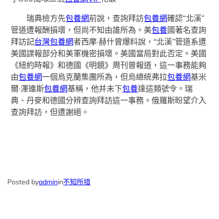
瑞典檢方先
包養網
前說，查詢拜訪
包養網
確認“北溪”
管道遭報酬損壞，但尚不知由誰所為。美
包養
國著名查詢
拜訪記
台灣包養網
者西摩·赫什曾爆料說，“北溪”管道系遭
美國諜報部分和美軍機密損壞。美國當局對此否定。美國
《紐約時報》和德國《明鏡》周刊曾報道，這一事務能夠
由
包養網
一個烏克蘭集團所為，但烏總統弗拉
包養網
基米
爾·澤連斯
包養網
基稱，他并未下
包養
達這類號令。瑞
典、丹麥和德國分辨查詢拜訪這一事務。俄羅斯盼望介入
查詢拜訪，但遭謝絕。
Posted by
admin
in
不知所措