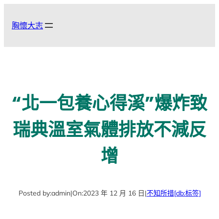
跳
至
胸懷大志
主
要
內
容
“北一包養心得溪”爆炸致
瑞典溫室氣體排放不減反
增
Posted by:
admin
|
On:
2023 年 12 月 16 日
|
不知所措
[db:标签]