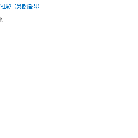
華社發（吳樹建攝）
來。