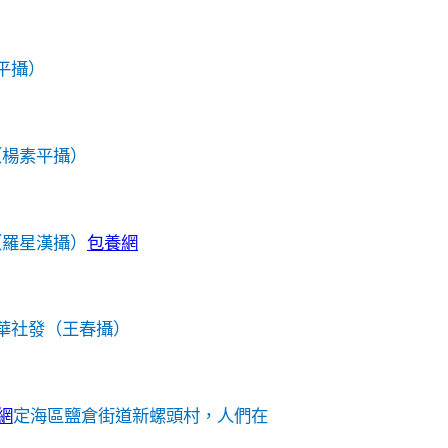
平攝）
（楊素平攝）
（羅星漢攝）
包養網
華社發（王春攝）
網
定海區鹽倉街道新螺頭村，人們在