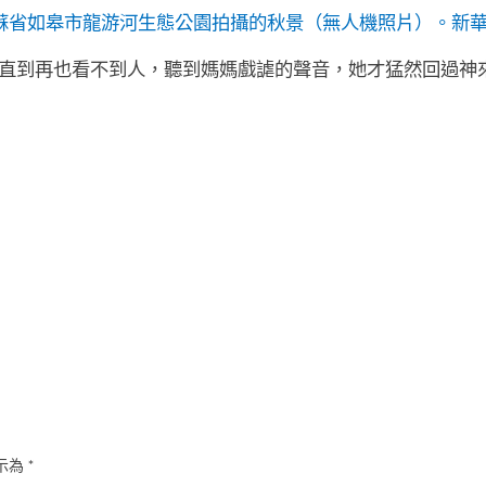
江蘇省如皋市龍游河生態公園拍攝的秋景（無人機照片）。
新
直到再也看不到人，聽到媽媽戲謔的聲音，她才猛然回過神
示為
*