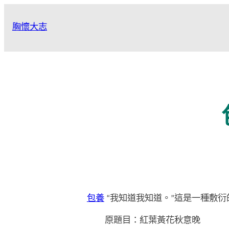
跳
至
胸懷大志
主
要
內
容
包養
“我知道我知道。”這是一種敷衍
原題目：紅葉黃花秋意晚