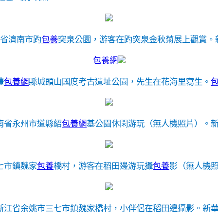
東省濟南市趵
包養
突泉公園，游客在趵突泉金秋菊展上觀賞。
包養網
澧
包養網
縣城頭山國度考古遺址公園，先生在花海里寫生。
湖南省永州市道縣紹
包養網
基公園休閑游玩（無人機照片）。
七市鎮魏家
包養
橋村，游客在稻田邊游玩攝
包養
影（無人機
浙江省余姚市三七市鎮魏家橋村，小伴侶在稻田邊攝影。
新