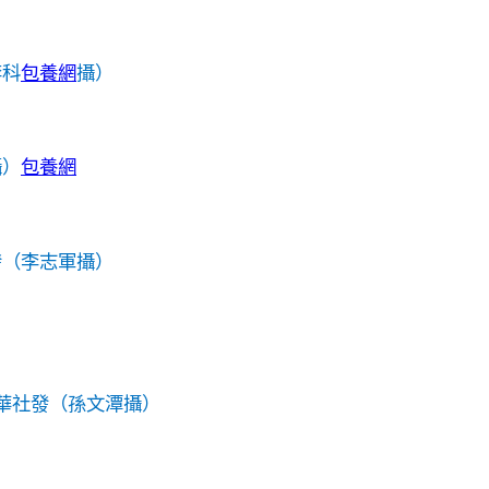
李科
包養網
攝）
攝）
包養網
發（李志軍攝）
華社發（孫文潭攝）