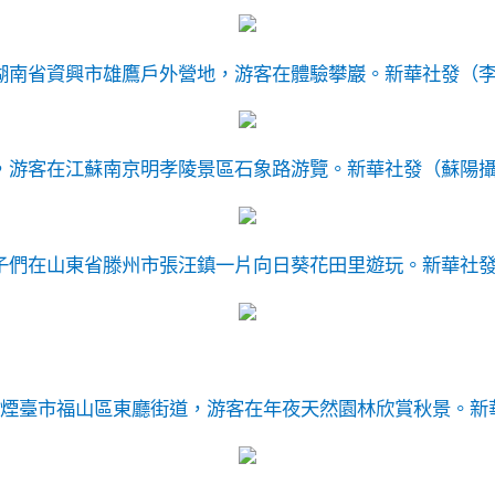
在湖南省資興市雄鷹戶外營地，游客在體驗攀巖。
新華社發（
日，游客在江蘇南京明孝陵景區石象路游覽。
新華社發（蘇陽
孩子們在山東省滕州市張汪鎮一片向日葵花田里遊玩。
新華社
東省煙臺市福山區東廳街道，游客在年夜天然園林欣賞秋景。
新