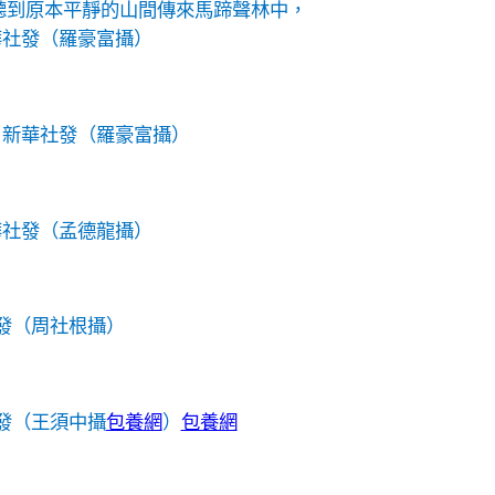
聽到原本平靜的山間傳來馬蹄聲林中，
華社發（羅豪富攝）
。
新華社發（羅豪富攝）
華社發（孟德龍攝）
發（周社根攝）
發（王須中攝
包養網
）
包養網