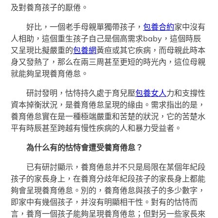
及對養育孩子的厭倦。
好比，一個老手母親單獨帶孩子，
包養合約
家中沒有
人相助，這個重生孩子自己是個高需求baby，這個時辰
又呈現比擬嚴重的
包養網
黃疸或其它疾病，而母親此時本
身又發熱了，那么在兩三周甚至更短的時光內，這位母親
就能夠呈現養育倦怠。
研討發明，怙恃持久處于育兒壓
包養女人
力和支撐性
資本掉衡狀況，是養育倦怠呈現的緣由。需求指出的是，
養育倦怠實在是一種極端嚴重和苦楚的狀況，它的苦楚水
平有時辰甚至跨越有慢性疾病的人和暴力受益者。
為什么有的怙恃會遭受養育倦怠？
已有研討顯示，養育倦怠并不只是局限在某個年紀段
孩子的家長身上，在養育分歧年紀段孩子的家長身上都能
夠會呈現養育倦怠。別的，養育倦怠與孩子的多少數字，
即家中有幾個孩子，并沒有明顯相干性。對有的怙恃而
言，養育一個孩子能夠呈現養育倦怠；但對另一些家長來