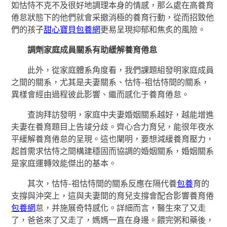
如怙恃不克不及很好地調理本身的情感，那么處在高養育
倦怠狀態下的他們就會采撤消極的養育行動，從而招致他
們的孩子
甜心寶貝包養網
更易呈現抑郁和焦炙的風險。
調劑家庭成員關系有助緩解養育倦怠
此外，從家庭體系角度看，我們課題組發明家庭成員
之間的關系，尤其是夫妻關系、怙恃-祖怙恃間的關系，
異樣會經由過程彼此影響、繼而感化于養育倦怠。
查詢拜訪發明，家庭中夫妻婚姻關系越好，越能增進
夫妻在養育題目上告竣分歧。齊心合力育兒，能很年夜水
平緩解養育倦怠的呈現。這也闡明，要想減緩養育壓力，
起首需求怙恃之間構建穩固而協調的婚姻關系，婚姻關系
是家庭運轉效能傑出的基本。
其次，怙恃-祖怙恃間的關系反應在隔代養
包養
育的
支撐與沖突上，這與夫妻間的育兒支撐會配合影響養育倦
包養網
怠，并施展奇特感化。詳細而言，醫生來了又走
了，爸爸來了又走了，媽媽一直在身邊。餵完粥和藥後，