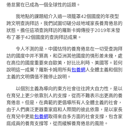
倦怠實在已成為一個全球性的話題。
我地點的課題組介入過一項籠罩42個國度的年夜型
跨文明查詢拜訪，我們試圖切磋分歧地域家長養育倦怠的
狀態。擔任這項查詢拜訪的羅斯卡姆傳授于2019年末發
布了基于42個國度的查詢拜訪成果。
令人不測的是，中國怙恃的養育倦怠在一切受查詢拜
訪的國度中并不算高，和亞洲其他國度的情形差未幾，處
在高位的國度重要來自歐美，好比比利時、美國等。若何
說明這一成果？羅斯卡姆用所有
包養網
人全體主義和個別
主義的文明價值不雅停止說明。
以個別主義為導向的東方社會往往誇大自力性，是以
在育兒上更少依靠別人的支撐，從而不難表示出更高的養
育倦怠。但是，在典範的更倡導所有人全體主義的社會，
由于人們廣泛更器重家庭和人際間的彼此依靠，是以家長
在育兒中更能
包養網
取得來自多方面的社會支撐，包含家
庭成員的養育支撐等，從而緩解養育倦怠的風險。