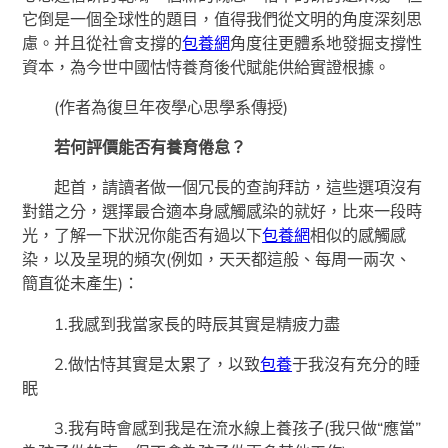
它倒是一個全球性的題目，值得我們從文明的角度深刻思
慮。并且從社會支撐的
包養網
角度往更體系地發掘支撐性
資本，為今世中國怙恃養育後代賦能供給實證根據。
(作者為復旦年夜學心思學系傳授)
若何評價能否有養育倦怠？
起首，請讀者做一個冗長的查詢拜訪，這些選項沒有
對錯之分，選擇最合適本身感觸感染的就好，比來一段時
光，了解一下狀況你能否有過以下
包養網
相似的感觸感
染，以及呈現的頻次(例如，天天都這般、每周一兩次、
簡直從未產生)：
1.我感到我當家長的時辰其實是精疲力盡
2.做怙恃其實是太累了，以致
包養
于我沒有充分的睡
眠
3.我有時會感到我是在流水線上養孩子(我只做“應當”