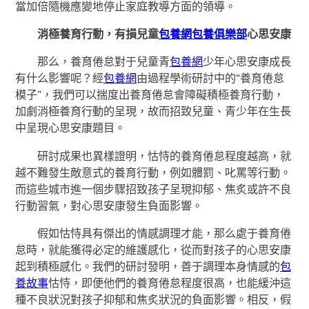
當加倍隨機應變地停止家庭教導方面的領導。
消極養育行動，有損兒童
包養網
包養俱樂部
心思安康
那么，養育倦怠對于兒童青
包養網
少年心思安康成長
有什么影響呢？經
包養網
由過程學術研討中的“養育倦怠
模子”，我們可以揣度出養育倦怠會障礙積極養育行動，
加劇消極養育行動的呈現，故而招致兒童、青少年在生長
中呈現心思安康題目。
研討成果也異樣證明，怙恃的養育倦怠程度越高，就
越不難發生敵意式的養育行動，例如體罰、叱罵等行動。
而這些城市進一個步驟招致孩子呈現抑郁、焦炙或許不良
行動習氣，對心思安康發生負面影響。
假如怙恃具有傑出的情感調理才能，那么處于養育倦
怠時，就能獲得必定的維護感化，從而對孩子的心思安康
起到積極感化。我們的研討發明，善于調理本身情感的
包
養故事
怙恃，即便他們的養育倦怠程度很高，也能緩沖這
種不良狀況對孩子抑郁和焦炙狀況的負面影響。相反，假