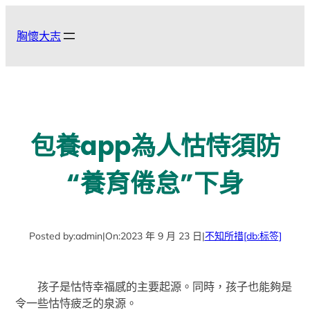
跳
至
胸懷大志
主
要
內
容
包養app為人怙恃須防
“養育倦怠”下身
Posted by:
admin
|
On:
2023 年 9 月 23 日
|
不知所措
[db:标签]
孩子是怙恃幸福感的主要起源。同時，孩子也能夠是
令一些怙恃疲乏的泉源。