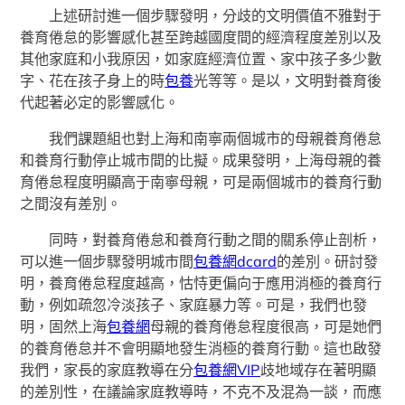
上述研討進一個步驟發明，分歧的文明價值不雅對于
養育倦怠的影響感化甚至跨越國度間的經濟程度差別以及
其他家庭和小我原因，如家庭經濟位置、家中孩子多少數
字、花在孩子身上的時
包養
光等等。是以，文明對養育後
代起著必定的影響感化。
我們課題組也對上海和南寧兩個城市的母親養育倦怠
和養育行動停止城市間的比擬。成果發明，上海母親的養
育倦怠程度明顯高于南寧母親，可是兩個城市的養育行動
之間沒有差別。
同時，對養育倦怠和養育行動之間的關系停止剖析，
可以進一個步驟發明城市間
包養網dcard
的差別。研討發
明，養育倦怠程度越高，怙恃更偏向于應用消極的養育行
動，例如疏忽冷淡孩子、家庭暴力等。可是，我們也發
明，固然上海
包養網
母親的養育倦怠程度很高，可是她們
的養育倦怠并不會明顯地發生消極的養育行動。這也啟發
我們，家長的家庭教導在分
包養網VIP
歧地域存在著明顯
的差別性，在議論家庭教導時，不克不及混為一談，而應