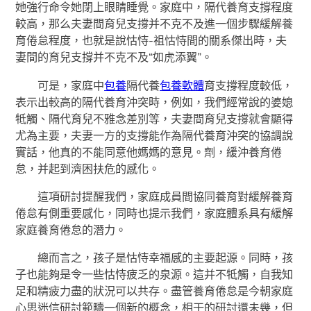
她強行命令她閉上眼睛睡覺。家庭中，隔代養育支撐程度
較高，那么夫妻間育兒支撐并不克不及進一個步驟緩解養
育倦怠程度，也就是說怙恃-祖怙恃間的關系傑出時，夫
妻間的育兒支撐并不克不及“如虎添翼”。
可是，家庭中
包養
隔代養
包養軟體
育支撐程度較低，
表示出較高的隔代養育沖突時，例如，我們經常說的婆媳
牴觸、隔代育兒不雅念差別等，夫妻間育兒支撐就會顯得
尤為主要，夫妻一方的支撐能作為隔代養育沖突的協調說
實話，他真的不能同意他媽媽的意見。劑，緩沖養育倦
怠，并起到濟困扶危的感化。
這項研討提醒我們，家庭成員間協同養育對緩解養育
倦怠有側重要感化，同時也提示我們，家庭體系具有緩解
家庭養育倦怠的潛力。
總而言之，孩子是怙恃幸福感的主要起源。同時，孩
子也能夠是令一些怙恃疲乏的泉源。這并不牴觸，自我知
足和精疲力盡的狀況可以共存。盡管養育倦怠是今朝家庭
心思迷信研討範疇一個新的概念，相干的研討還未幾，但