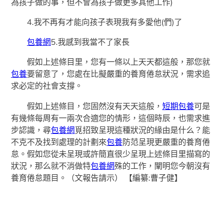
為孩子做的事，但不會為孩子做更多其他工作)
4.我不再有才能向孩子表現我有多愛他(們)了
包養網
5.我感到我當不了家長
假如上述條目里，您有一條以上天天都這般，那您就
包養
要留意了，您處在比擬嚴重的養育倦怠狀況，需求追
求必定的社會支撐。
假如上述條目，您固然沒有天天這般，
短期包養
可是
有幾條每周有一兩次合適您的情形，這個時辰，也需求進
步認識，尋
包養網
覓招致呈現這種狀況的緣由是什么？能
不克不及找到處理的計劃來
包養
防范呈現更嚴重的養育倦
怠。假如您從未呈現或許簡直很少呈現上述條目里描寫的
狀況，那么就不消做特
包養網
殊的工作，闡明您今朝沒有
養育倦怠題目。（文報告請示）
【編纂:曹子健】