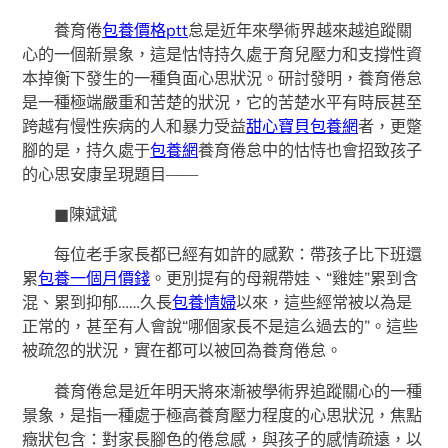
養育倦
包養價格ptt
怠是近年來學術界越來越追蹤關
心的一個新景象，這是怙恃持久處于育兒壓力和支撐性資
本掉衡下發生的一種負面心思狀況。研討發明，養育倦怠
是一種極端嚴重和苦楚的狀況，它的苦楚水平有時辰甚至
跨越有慢性疾病的人和暴力受益
甜心寶貝包養網
者，更蹩
腳的是，持久處于
包養網
養育倦怠中的怙恃也會招致孩子
的心思安康呈現題目——
■陳斌斌
每位老手家長都已經有如許的感歎：帶孩子比下班還
累
包養一個月價錢
。更別提有的母親帶娃、“雞娃”累到含
混、累到抑郁……久長
包養情婦
以來，這些經常被以為是
正常的，甚至有人會說“哪個家長不是這么過去的”。這些
被疏忽的狀況，實在都可以被回為養育倦怠。
養育倦怠是近年明天將來漸被學術界追蹤關心的一種
景象，是指一種處于極高養育壓力程度的心思狀況，焦點
癥狀包含：對家長腳色的倦怠感，與孩子的感情疏遠，以