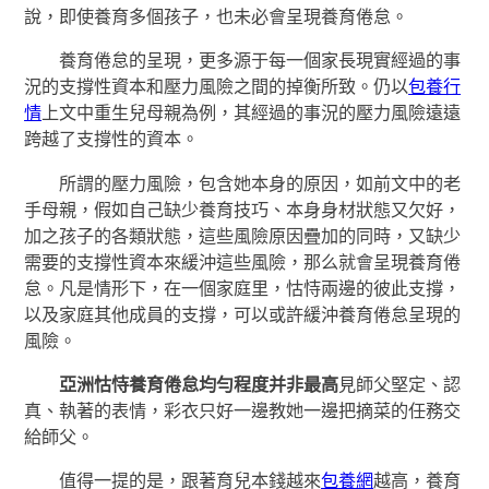
說，即使養育多個孩子，也未必會呈現養育倦怠。
養育倦怠的呈現，更多源于每一個家長現實經過的事
況的支撐性資本和壓力風險之間的掉衡所致。仍以
包養行
情
上文中重生兒母親為例，其經過的事況的壓力風險遠遠
跨越了支撐性的資本。
所謂的壓力風險，包含她本身的原因，如前文中的老
手母親，假如自己缺少養育技巧、本身身材狀態又欠好，
加之孩子的各類狀態，這些風險原因疊加的同時，又缺少
需要的支撐性資本來緩沖這些風險，那么就會呈現養育倦
怠。凡是情形下，在一個家庭里，怙恃兩邊的彼此支撐，
以及家庭其他成員的支撐，可以或許緩沖養育倦怠呈現的
風險。
亞洲怙恃養育倦怠均勻程度并非最高
見師父堅定、認
真、執著的表情，彩衣只好一邊教她一邊把摘菜的任務交
給師父。
值得一提的是，跟著育兒本錢越來
包養網
越高，養育