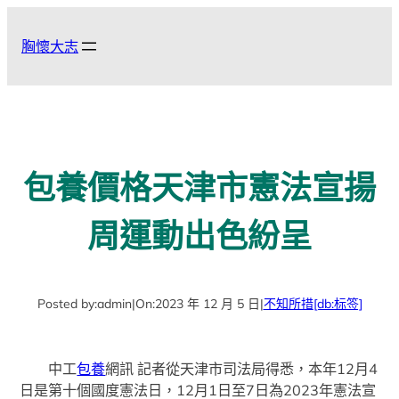
跳
至
胸懷大志
主
要
內
容
包養價格天津市憲法宣揚
周運動出色紛呈
Posted by:
admin
|
On:
2023 年 12 月 5 日
|
不知所措
[db:标签]
中工
包養
網訊 記者從天津市司法局得悉，本年12月4
日是第十個國度憲法日，12月1日至7日為2023年憲法宣