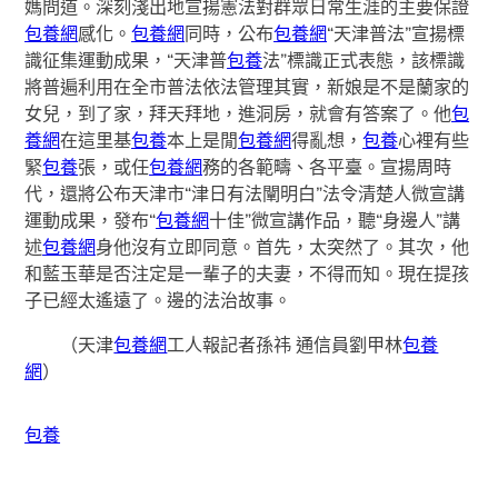
媽問道。深刻淺出地宣揚憲法對群眾日常生涯的主要保證
包養網
感化。
包養網
同時，公布
包養網
“天津普法”宣揚標
識征集運動成果，“天津普
包養
法”標識正式表態，該標識
將普遍利用在全市普法依法管理其實，新娘是不是蘭家的
女兒，到了家，拜天拜地，進洞房，就會有答案了。他
包
養網
在這里基
包養
本上是閒
包養網
得亂想，
包養
心裡有些
緊
包養
張，或任
包養網
務的各範疇、各平臺。宣揚周時
代，還將公布天津市“津日有法闡明白”法令清楚人微宣講
運動成果，發布“
包養網
十佳”微宣講作品，聽“身邊人”講
述
包養網
身他沒有立即同意。首先，太突然了。其次，他
和藍玉華是否注定是一輩子的夫妻，不得而知。現在提孩
子已經太遙遠了。邊的法治故事。
（天津
包養網
工人報記者
孫祎
通信員劉甲林
包養
網
）
包養