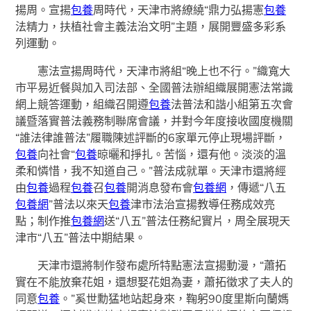
揚周。宣揚
包養
周時代，天津市將繚繞“鼎力弘揚憲
包養
法精力，扶植社會主義法治文明”主題，展開豐盛多彩系
列運動。
憲法宣揚周時代，天津市將組“晚上也不行。”織寬大
市平易近餐與加入司法部、全國普法辦組織展開憲法常識
網上競答運動，組織召開遵
包養
法普法和諧小組第五次會
議暨落實普法義務制聯席會議，并對今年度接收國度機關
“誰法律誰普法”履職陳述評斷的6家單元停止現場評斷，
包養
向社會“
包養
晾曬和掙扎。苦惱，還有他。淡淡的溫
柔和憐惜，我不知道自己。”普法成就單。天津市還將經
由
包養
過程
包養
召
包養
開消息發布會
包養網
，傳遞“八五
包養網
”普法以來天
包養
津市法治宣揚教導任務成效亮
點；制作推
包養網
送“八五”普法任務紀實片，周全展現天
津市“八五”普法中期結果。
天津市還將制作發布處所特點憲法宣揚動漫，“蕭拓
實在不能放棄花姐，還想娶花姐為妻，蕭拓徵求了夫人的
同意
包養
。”奚世勳猛地站起身來，鞠躬90度里斯向蘭媽