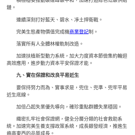
積極穩妥推動碳達峰碳中和，加速打造綠色低碳供給
鏈。
連續深刻打好藍天、碧水、凈土捍衛戰。
完美生態產物價值完成機
商業登記
制。
落實所有人全體林權軌制改造。
加速扶植新型動力系統，加大力度資本節儉集約輪迴
高效應用，進步動力資本平安保證才能。
九、實在保證和改良平易近生
要保持努力而為、實事求是，兜住、兜準、兜牢平易
近生底線。
加倍凸起失業優先導向，確珍重點群體失業穩固。
織密扎牢社會保證網，健全分層分類的社會救助系
統。加速完美生養支撐政策系統，成長銀發經濟，推進生
齒高東西的品質成長。