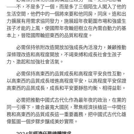
——不，不是多了一個，而是多了三個陌生人闖入了他的
生活空間，他們中的一個將來要和他同房，同床。造和出
力擴展有用需求協同發力，施展超年夜範圍市場和強盛生
孩子才能的上風，使國際年夜輪迴樹立在內需自動力的基
本上，晉陞國際輪迴東西的品質和程度。
必需保持依附改造開放加強成長內活潑力，兼顧推動
深條理改造和高程度開放，不竭束縛和成長社會生孩子
力、激起和加強社會活氣。
必需保持高東西的品質成長和高程度平安良性互動，
以高東西的品質成長增進高程度平安，以高程度平安保證
高東西的品質成長，成長和平安要靜態均衡、相得益彰。
必需把推動中國式古代化作為最年夜的政治，在黨的
同一引導下，連合最寬大國民，聚焦經濟扶植這一中間任
務和高東西的品質成長這一重要義務，把中國式古代化雄
偉藍圖一個步驟步釀成美妙實際。
2024年經濟任務總體請求