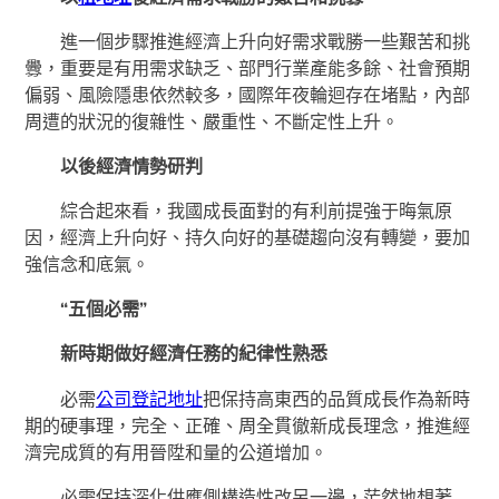
進一個步驟推進經濟上升向好需求戰勝一些艱苦和挑
釁，重要是有用需求缺乏、部門行業產能多餘、社會預期
偏弱、風險隱患依然較多，國際年夜輪迴存在堵點，內部
周遭的狀況的復雜性、嚴重性、不斷定性上升。
以後經濟情勢研判
綜合起來看，我國成長面對的有利前提強于晦氣原
因，經濟上升向好、持久向好的基礎趨向沒有轉變，要加
強信念和底氣。
“五個必需”
新時期做好經濟任務的紀律性熟悉
必需
公司登記地址
把保持高東西的品質成長作為新時
期的硬事理，完全、正確、周全貫徹新成長理念，推進經
濟完成質的有用晉陞和量的公道增加。
必需保持深化供應側構造性改另一邊，茫然地想著