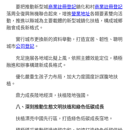
要把推動新型城
商業註冊登記
鎮化和村
商業註冊登記
落周全復興無機聯合起來，增進
營業地址
各類要素雙向活
動，推進以縣城為主要載體的新型城鎮化扶植，構成城鄉
融會成長新格式。
實行城市更換新的資料舉動，打造宜居、韌性、聰明
城市
公司登記
。
充足施展各地域比擬上風，依照主體效能定位，積極
融進和辦事構建新成長格式。
優化嚴重生孩子力布局，加大力度國度計謀腹地扶
植。
鼎力成長陸地經濟，扶植陸地強國。
八、深刻推動生態文明扶植和綠色低碳成長
扶植漂亮中國先行區，打造綠色低碳成長窪地。