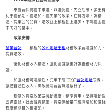
來歲要保持穩中求進、以進促穩、先立后破，多出有
利于穩預期、穩增加、穩失業的政策，在轉方法、調構
造、提東西的品質、增效益上積極朝上進步，不竭穩固穩
中向好的基本。
政策安排
營業登記
積極的
公司地址出租
財務政策要過度加力、
提質增效。
優化財務收入構造，強化國度嚴重計謀義務財力保
證。
加強財務可連續性，兜牢下層“三保”
登記地址
底線。
嚴控普通性收入。黨政機關要習氣過緊日子。
穩健的貨泉政策要機動過度、精準有用。堅持活動性
公道富餘，社會融資範圍、貨泉供給量同經濟增加和價錢
程度預期目的相婚配。