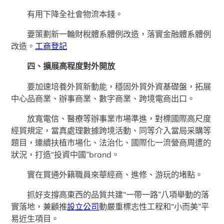
有用下降全社會物流本錢。
要策劃新一輪財稅體系體例改造，落實金融體系體例
改造。
工商登記
四、擴展高程度對外開放
要加速培養外貿新動能，穩固外貿外資基礎盤，拓展
中心品商業、辦事商業、數字商業、跨境電商出口。
放寬電信、醫療等辦事業市場準進，對標國際高尺度
經貿規定，當真處理數據跨境活動、同等介入當局采購等
題目，連續扶植市場化、法治化、國際化一流營商周遭的
狀況，打造“投資中國”brand。
實在買通外籍職員來華經商、進修、游玩的堵點。
抓好支撐高東西的品質共建“一帶一路”八項舉動的落
實落地，兼顧推
設立公司
動嚴重標志性工程和“小而美”平
易近生項目。