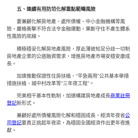
五、連續有用防范化解重點範疇風險
要兼顧化解房地產、處所債權、中小金融機構等風
險，嚴格衝擊不符合法令金融運動，果斷守住不產生體系
性風險的底線。
積極穩妥化解房地產風險，厚此薄彼知足分歧一切制
房地產企業的公道融資需求，增進房地產市場安穩安康成
長。
加速推動保證性住房扶植、“平急兩用”公共基本舉措
措施扶植、城中村改革等“三年夜工程”。
完美相干基本性軌制，加速構建房地產成長
商業註冊
登記
新形式。
兼顧好處所債權風險化解和穩固成長，經濟年夜省
公
司登記
要真正挑起年夜梁，為穩固全國經濟作出更年夜進
獻。