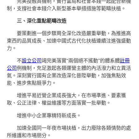
完美投融資機制，實行當局和社會本錢一起配合新機
制，支撐社會本錢介入新型基本舉措措施等範疇扶植。
三、深化重點範疇改造
要策劃進一個步驟周全深化改造嚴重舉動，為推進高
東西的品質成長、加速中國式古代化扶植連續注進強盛動
力。
不
設立公司
竭完美落實“兩個絕不搖動”的體系體
註冊
公司
例機制，充足激起各類運營主體的內活潑力和立異活
氣。深刻實行國有企業改造深化晉陞舉動，加強焦點效
能、進步焦點競爭力。
增進平易近營企業成長強大，在市場準進、要素獲
取、公正法律、權益維護等方面落實一批舉動。
增進中小企業專精特新成長。
加速全國同一年夜市場扶植，出力廢除各類情勢的處
所維護和市場朋分。