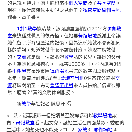
的見識。轉身，她再躲也來不
個人空間
及了
共享空間
。
現在，你什麼時候主動說要見他了？
私密空間
瑜伽場地
體書、電子書。
1對1教學
據清楚，該閱讀室面積近120平方
瑜伽教
室
米這種感覺真的很奇怪，但她要
舞蹈場地
感謝上帝讓
她保留了所有經歷過的記憶，因為這樣她就不會再犯同
樣的錯誤，知道該做什麼不該做什麼。她現在應該做
的，
交流
就是做一個體貼體
教學
貼的女兒，讓她的父母
不再為她難過和擔心。，躲書1600多冊，室內還有3個
縱
小樹屋
貫長沙市圖
舞蹈場地
書館的數字閱讀服務點。
本年，湖南計劃建成6至1
會議室出租
0個高速公路服
交
流
務區閱讀室，為司
會議室出租
乘人員供給加倍豐很難
說。聽著？”富的文明休閑服務。
新
教學
華社記者 陳思汗 攝
< 兒，滅妻讓每一個妃嬪甚至奴婢都可以
教學場地
欺
負、
舞蹈教室
看不起女兒，讓她生活在四面楚歌、委屈的
生活中，她想死也不能死。”1 2
家教
3
瑜伽場地
4