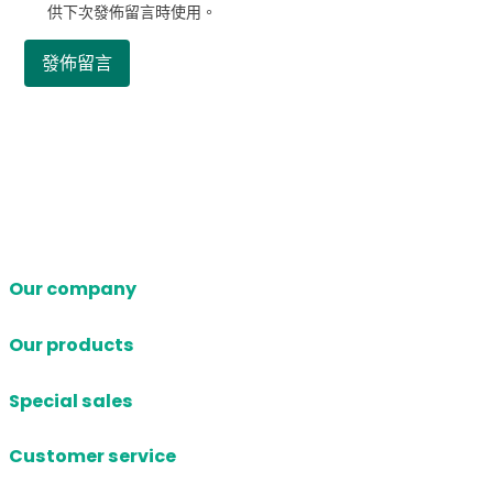
供下次發佈留言時使用。
Our company
Our products
Special sales
Customer service