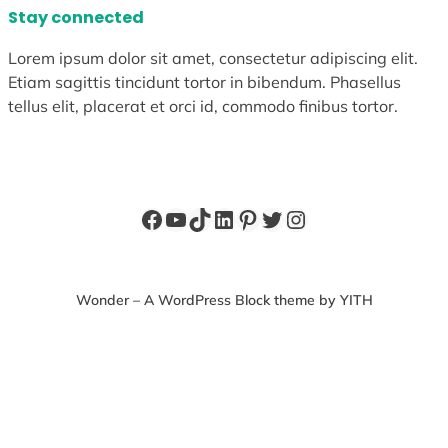
Stay connected
Lorem ipsum dolor sit amet, consectetur adipiscing elit.
Etiam sagittis tincidunt tortor in bibendum. Phasellus
tellus elit, placerat et orci id, commodo finibus tortor.
Facebook
YouTube
TikTok
LinkedIn
Pinterest
X
Instagram
Wonder – A WordPress Block theme by YITH