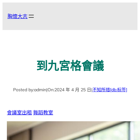
跳
至
胸懷大志
主
要
內
容
到九宮格會議
Posted by:
admin
|
On:
2024 年 4 月 25 日
|
不知所措
[db:标签]
會議室出租
舞蹈教室