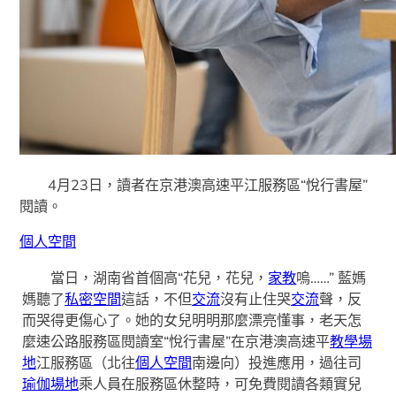
4月23日，讀者在京港澳高速平江服務區“悅行書屋”
閱讀。
個人空間
當日，湖南省首個高“花兒，花兒，
家教
嗚……” 藍媽
媽聽了
私密空間
這話，不但
交流
沒有止住哭
交流
聲，反
而哭得更傷心了。她的女兒明明那麼漂亮懂事，老天怎
麼速公路服務區閱讀室“悅行書屋”在京港澳高速平
教學場
地
江服務區（北往
個人空間
南邊向）投進應用，過往司
瑜伽場地
乘人員在服務區休整時，可免費閱讀各類實兒