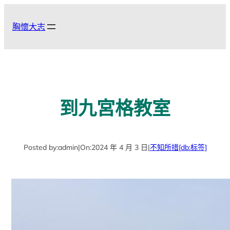
跳
至
胸懷大志
主
要
內
容
到九宮格教室
Posted by:
admin
|
On:
2024 年 4 月 3 日
|
不知所措
[db:标签]