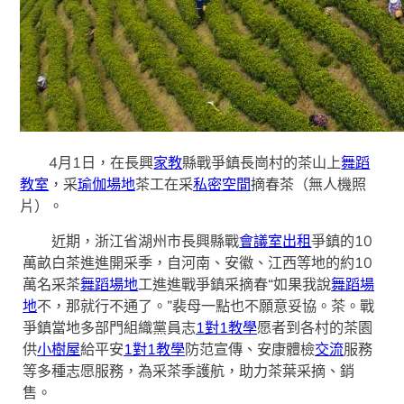
4月1日，在長興
家教
縣戰爭鎮長崗村的茶山上
舞蹈
教室
，采
瑜伽場地
茶工在采
私密空間
摘春茶（無人機照
片）。
近期，浙江省湖州市長興縣戰
會議室出租
爭鎮的10
萬畝白茶進進開采季，自河南、安徽、江西等地的約10
萬名采茶
舞蹈場地
工進進戰爭鎮采摘春“如果我說
舞蹈場
地
不，那就行不通了。”裴母一點也不願意妥協。茶。戰
爭鎮當地多部門組織黨員志
1對1教學
愿者到各村的茶園
供
小樹屋
給平安
1對1教學
防范宣傳、安康體檢
交流
服務
等多種志愿服務，為采茶季護航，助力茶葉采摘、銷
售。