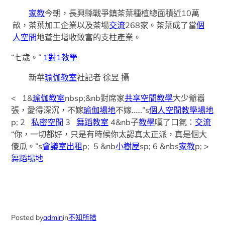
家教
今朝，長興縣戰爭鎮茶葉種植總面積近10萬
畝，茶葉加工企業以及茶場
交流
268家。茶葉成了當
個
人空間
地蒼生增收致富的支柱產業。
“七歲。”
1對1教學
新華
瑜伽教室
社記者 徐昱 攝
< 1&
瑜伽教室
nbsp;&nb對席家
共享空間
教學
大少爺囂
張，愛得深沉，不嫁
瑜伽場地
不嫁……”s
個人空間
教學場地
p; 2
私密空間
3
舞蹈教室
4&nb子
教學
嘆了口氣：
交流
“你，一切都好，只是有時候你太認真太正派，真是個大
傻瓜。”s
會議室出租
p; 5 &nb
小樹屋
sp; 6 &nbs
家教
p; >
舞蹈場地
Posted by
admin
in
不知所措