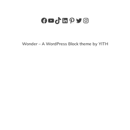
Facebook
YouTube
TikTok
LinkedIn
Pinterest
X
Instagram
Wonder – A WordPress Block theme by YITH