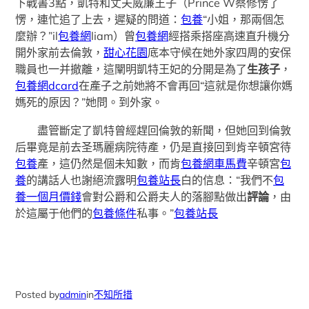
下戰書3點，凱特和丈夫威廉王子（Prince W蔡修愣了
愣，連忙追了上去，遲疑的問道：
包養
“小姐，那兩個怎
麼辦？”il
包養網
liam）曾
包養網
經搭乘搭座高速直升機分
開外家前去倫敦，
甜心花園
底本守候在她外家四周的安保
職員也一并撤離，這闡明凱特王妃的分開是為了
生孩子
，
包養網dcard
在產子之前她將不會再回“這就是你想讓你媽
媽死的原因？”她問。到外家。
盡管斷定了凱特曾經趕回倫敦的新聞，但她回到倫敦
后畢竟是前去圣瑪麗病院待產，仍是直接回到肯辛頓宮待
包養
產，這仍然是個未知數，而肯
包養網車馬費
辛頓宮
包
養
的講話人也謝絕流露明
包養站長
白的信息：“我們不
包
養一個月價錢
會對公爵和公爵夫人的落腳點做出
評論
，由
於這屬于他們的
包養條件
私事。”
包養站長
Posted by
admin
in
不知所措