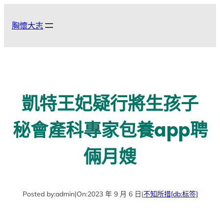
跳
至
胸懷大志
主
要
內
容
凱特王妃疑行將生孩子
秘會產科專家包養app聘
倆月嫂
Posted by:
admin
|
On:
2023 年 9 月 6 日
|
不知所措
[db:标签]