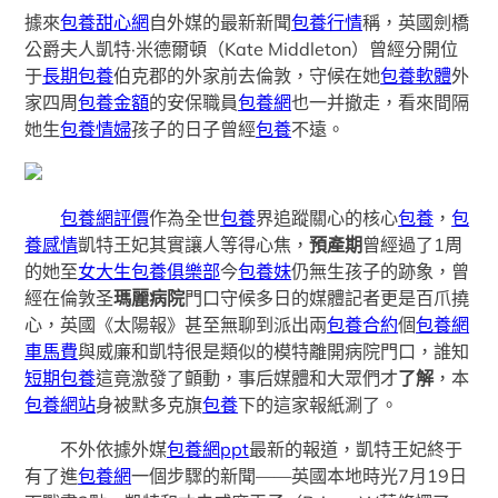
據來
包養甜心網
自外媒的最新新聞
包養行情
稱，英國劍橋
公爵夫人凱特·米德爾頓（Kate Middleton）曾經分開位
于
長期包養
伯克郡的外家前去倫敦，守候在她
包養軟體
外
家四周
包養金額
的安保職員
包養網
也一并撤走，看來間隔
她生
包養情婦
孩子的日子曾經
包養
不遠。
包養網評價
作為全世
包養
界追蹤關心的核心
包養
，
包
養感情
凱特王妃其實讓人等得心焦，
預產期
曾經過了1周
的她至
女大生包養俱樂部
今
包養妹
仍無生孩子的跡象，曾
經在倫敦圣
瑪麗病院
門口守候多日的媒體記者更是百爪撓
心，英國《太陽報》甚至無聊到派出兩
包養合約
個
包養網
車馬費
與威廉和凱特很是類似的模特離開病院門口，誰知
短期包養
這竟激發了顫動，事后媒體和大眾們才
了解
，本
包養網站
身被默多克旗
包養
下的這家報紙涮了。
不外依據外媒
包養網ppt
最新的報道，凱特王妃終于
有了進
包養網
一個步驟的新聞——英國本地時光7月19日