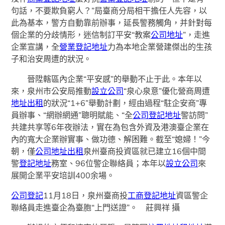
句話，不要欺負窮人？”局臺商分局相干擔任人先容，以
此為基本，警方自動靠前辦事，延長警務觸角，并針對每
個企業的分歧情形，迷信制訂平安“教案
公司地址
”，走進
企業宣講，全
營業登記地址
力為本地企業營建傑出的生孩
子和治安周遭的狀況。
晉陞轄區內企業“平安感”的舉動不止于此。本年以
來，泉州市公安局推動
設立公司
“泉心泉意”優化營商周遭
地址出租
的狀況“1+6”舉動計劃，經由過程“駐企安商”專
員辦事、“網辦網通”聰明賦能、“全
公司登記地址
警訪問”
共建共享等6年夜辦法，實在為包含外資及港澳臺企業在
內的寬大企業辦實事、做功德、解困難。截至“媳婦！”今
朝，僅
公司地址出租
泉州臺商投資區就已建立16個中間
警
登記地址
務室、96位警企聯絡員；本年以
設立公司
來
展開企業平安培訓400余場。
公司登記
11月18日，泉州臺商投
工商登記地址
資區警企
聯絡員走進臺企為臺胞“上門送證”。 莊興祥 攝