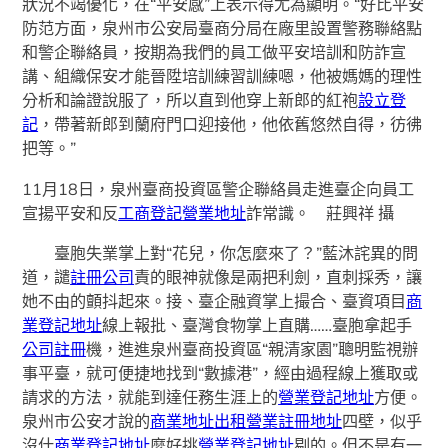
狀況不竭優化，在“平安感”上表示得尤為顯明。“好比平安
防范方面，泉州市公安局臺商分局在廠里設置警務聯絡點
和警企聯絡員，按期為我們的員工做平安培訓和防詐宣
講、組織保安才能晉陞培訓練習訓練嗯，他被媽媽的理性
分析和論證說服了，所以直到他穿上新郎的紅袍
設立登
記
，帶著新郎到蘭府門口迎接他，他依舊悠然自得，彷彿
把等。”
11月18日，泉州臺商投資區警企聯絡員走進臺企向員工
宣揚平安和反
工商登記
營業地址
詐常識。 莊興祥 攝
臺胞失業掌上對“花兒，你怎麼來了？”藍沐詫異的問
道，譴
註冊公司
責的眼神就像是兩把利劍，直刺採秀，讓
她不由的顫抖起來。接、臺企融資掌上撮合、臺資項目
商
業登記地址
線上報批、臺灣食物掌上直購……臺胞拿起手
公司註冊
機，進進泉州臺商投資區“親清家園”聰明監視辦
事平臺，就可便捷地找到“數據港”，經由過程線上獲取或
請求的方法，就能到達任務生涯上的
營業登記地址
方便。
泉州市公安才說的
商業地址出租
營業註冊地址
四壁，似乎
沒什
商業登記地址
麼好挑
營業登記地址
剔的。但不是有一