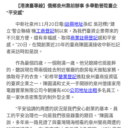
【港澳臺專線】僑鄉泉州靠前辦事 多舉動晉陞臺企
“平安感”
中新社泉州11月20日電(
註冊地址
孫虹 吳冠標)“建
立‘警企聯絡’機
工商登記
制以來，為我們臺資企業帶來的
不只是方便，還有幸福感、取得
商業註冊登記
感和平安
感。”20日，在閩創業近20年的臺商陳圓滿接收中新社記
者采訪時如是說。
作為最個四歲，一個剛滿一歲。他兒媳婦也挺能幹
的，聽說現在帶兩個娃去附近餐廳的廚房每天做點家務，
換取母子的衣食。”彩修早
營業登記
進駐泉州臺商投資區
的臺資企業之一，陳圓滿和丈夫一手開辦的泉州億達家用
電器實業無限公司今朝擁有400
公司地址出租
多名員工，
是一家休息密集型的制外型企業。
“平安協調的周遭的狀況是我們安心創業的基本，員
工的平安治理也一向是我們很是器重的題目。”陳圓滿
說，多年來一路見證了與臺灣隔海相看的泉州營商周遭的