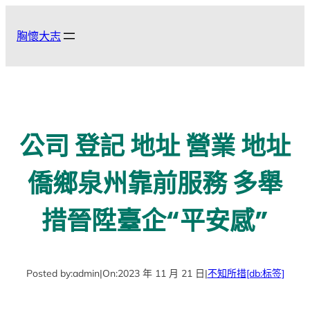
跳
至
胸懷大志
主
要
內
容
公司 登記 地址 營業 地址
僑鄉泉州靠前服務 多舉
措晉陞臺企“平安感”
Posted by:
admin
|
On:
2023 年 11 月 21 日
|
不知所措
[db:标签]