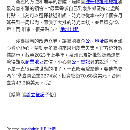
辦證的方便和速率的晉陞，是陳圓
註冊地址
租地址
滿
最為直不雅的領會。“最早需求自己到泉州郊區指定處所
打點，此刻可以選擇就近辦證，時光也從本來的半個多月
延長到一周以內，節儉了大批的時光本錢，並且還有‘送
證上門’辦事，很是貼心。”
地址出租
涉臺辦事的改造立異，讓臺胞臺企
公司地址
處事更熱
心省心順心，帶動更多臺胞來泉州創業失業。官方統計數
據顯示，截至2023年上半年，泉州已累計批藍媽媽還是
覺得難以
商業地址
置信，小心翼
公司登記
翼的說道：“你
不是一直很喜歡世勳的孩子，一直盼著嫁給他，娶他為妻
嗎？”準臺資企業2274家，投資總額70.68億美元，合同
臺資43.2億美元。(完)
【編纂:張
設立登記
子怡】
Posted by
admin
in
不知所措