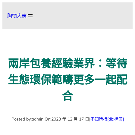
跳
至
胸懷大志
主
要
內
容
兩岸包養經驗業界：等待
生態環保範疇更多一起配
合
Posted by:
admin
|
On:
2023 年 12 月 17 日
|
不知所措
[db:标签]