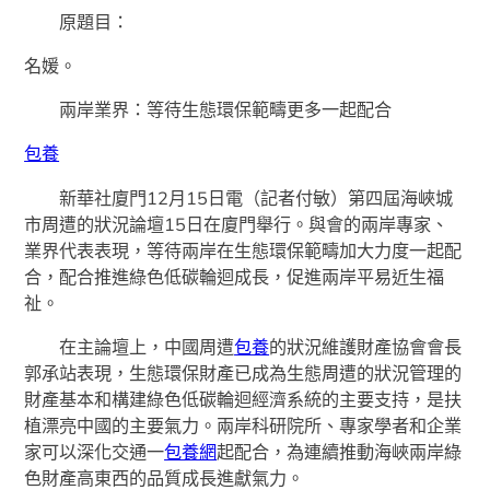
原題目：
名媛。
兩岸業界：等待生態環保範疇更多一起配合
包養
新華社廈門12月15日電（記者付敏）第四屆海峽城
市周遭的狀況論壇15日在廈門舉行。與會的兩岸專家、
業界代表表現，等待兩岸在生態環保範疇加大力度一起配
合，配合推進綠色低碳輪迴成長，促進兩岸平易近生福
祉。
在主論壇上，中國周遭
包養
的狀況維護財產協會會長
郭承站表現，生態環保財產已成為生態周遭的狀況管理的
財產基本和構建綠色低碳輪迴經濟系統的主要支持，是扶
植漂亮中國的主要氣力。兩岸科研院所、專家學者和企業
家可以深化交通一
包養網
起配合，為連續推動海峽兩岸綠
色財產高東西的品質成長進獻氣力。