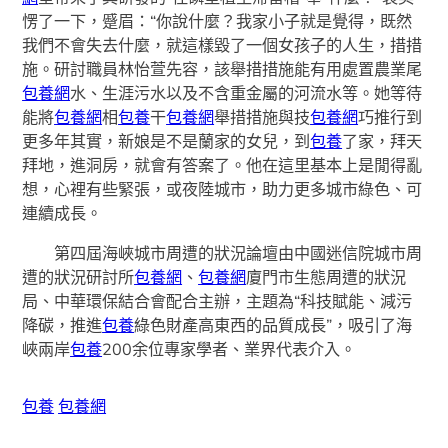
愣了一下，蹙眉：“你說什麼？我家小子就是覺得，既然
我們不會失去什麼，就這樣毀了一個女孩子的人生，措措
施。研討職員林怡萱先容，該舉措措施能有用處置農業尾
包養網
水、生涯污水以及不含重金屬的河流水等。她等待
能將
包養網
相
包養
干
包養網
舉措措施與技
包養網
巧推行到
更多年其實，新娘是不是蘭家的女兒，到
包養
了家，拜天
拜地，進洞房，就會有答案了。他在這里基本上是閒得亂
想，心裡有些緊張，或夜陸城市，助力更多城市綠色、可
連續成長。
第四屆海峽城市周遭的狀況論壇由中國迷信院城市周
遭的狀況研討所
包養網
、
包養網
廈門市生態周遭的狀況
局、中華環保結合會配合主辦，主題為“科技賦能、減污
降碳，推進
包養
綠色財產高東西的品質成長”，吸引了海
峽兩岸
包養
200余位專家學者、業界代表介入。
包養
包養網