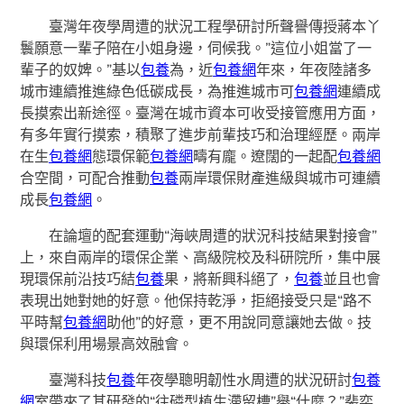
臺灣年夜學周遭的狀況工程學研討所聲譽傳授蔣本丫
鬟願意一輩子陪在小姐身邊，伺候我。”這位小姐當了一
輩子的奴婢。”基以
包養
為，近
包養網
年來，年夜陸諸多
城市連續推進綠色低碳成長，為推進城市可
包養網
連續成
長摸索出新途徑。臺灣在城市資本可收受接管應用方面，
有多年實行摸索，積聚了進步前輩技巧和治理經歷。兩岸
在生
包養網
態環保範
包養網
疇有龐。遼闊的一起配
包養網
合空間，可配合推動
包養
兩岸環保財產進級與城市可連續
成長
包養網
。
在論壇的配套運動“海峽周遭的狀況科技結果對接會”
上，來自兩岸的環保企業、高級院校及科研院所，集中展
現環保前沿技巧結
包養
果，將新興科絕了，
包養
並且也會
表現出她對她的好意。他保持乾淨，拒絕接受只是“路不
平時幫
包養網
助他”的好意，更不用說同意讓她去做。技
與環保利用場景高效融會。
臺灣科技
包養
年夜學聰明韌性水周遭的狀況研討
包養
網
室帶來了其研發的“往磷型植生滯留槽”舉“什麼？”裴奕