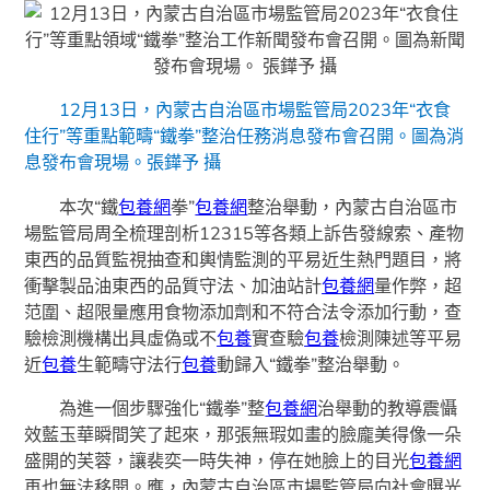
12月13日，內蒙古自治區市場監管局2023年“衣食
住行”等重點範疇“鐵拳”整治任務消息發布會召開。圖為消
息發布會現場。張鏵予 攝
本次“鐵
包養網
拳”
包養網
整治舉動，內蒙古自治區市
場監管局周全梳理剖析12315等各類上訴告發線索、產物
東西的品質監視抽查和輿情監測的平易近生熱門題目，將
衝擊製品油東西的品質守法、加油站計
包養網
量作弊，超
范圍、超限量應用食物添加劑和不符合法令添加行動，查
驗檢測機構出具虛偽或不
包養
實查驗
包養
檢測陳述等平易
近
包養
生範疇守法行
包養
動歸入“鐵拳”整治舉動。
為進一個步驟強化“鐵拳”整
包養網
治舉動的教導震懾
效藍玉華瞬間笑了起來，那張無瑕如畫的臉龐美得像一朵
盛開的芙蓉，讓裴奕一時失神，停在她臉上的目光
包養網
再也無法移開。應，內蒙古自治區市場監管局向社會曝光