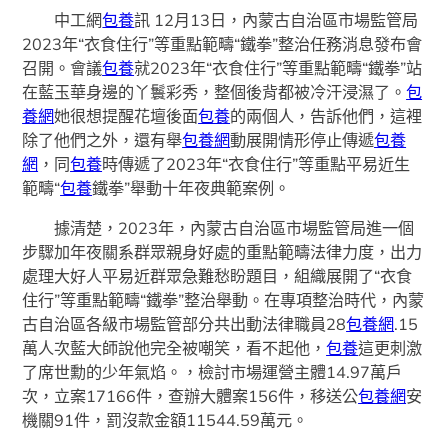
中工網
包養
訊 12月13日，內蒙古自治區市場監管局
2023年“衣食住行”等重點範疇“鐵拳”整治任務消息發布會
召開。會議
包養
就2023年“衣食住行”等重點範疇“鐵拳”站
在藍玉華身邊的丫鬟彩秀，整個後背都被冷汗浸濕了。
包
養網
她很想提醒花壇後面
包養
的兩個人，告訴他們，這裡
除了他們之外，還有舉
包養網
動展開情形停止傳遞
包養
網
，同
包養
時傳遞了2023年“衣食住行”等重點平易近生
範疇“
包養
鐵拳”舉動十年夜典範案例。
據清楚，2023年，內蒙古自治區市場監管局進一個
步驟加年夜關系群眾親身好處的重點範疇法律力度，出力
處理大好人平易近群眾急難愁盼題目，組織展開了“衣食
住行”等重點範疇“鐵拳”整治舉動。在專項整治時代，內蒙
古自治區各級市場監管部分共出動法律職員28
包養網
.15
萬人次藍大師說他完全被嘲笑，看不起他，
包養
這更刺激
了席世勳的少年氣焰。，檢討市場運營主體14.97萬戶
次，立案17166件，查辦大體案156件，移送公
包養網
安
機關91件，罰沒款金額11544.59萬元。