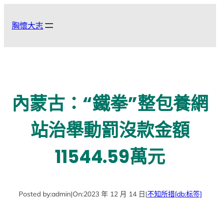
跳
至
胸懷大志
主
要
內
容
內蒙古：“鐵拳”整包養網
站治舉動罰沒款金額
11544.59萬元
Posted by:
admin
|
On:
2023 年 12 月 14 日
|
不知所措
[db:标签]