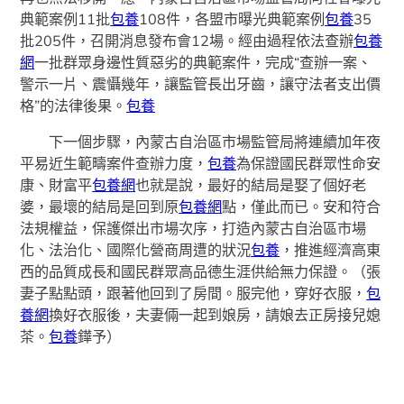
典範案例11批
包養
108件，各盟市曝光典範案例
包養
35
批205件，召開消息發布會12場。經由過程依法查辦
包養
網
一批群眾身邊性質惡劣的典範案件，完成“查辦一案、
警示一片、震懾幾年，讓監管長出牙齒，讓守法者支出價
格”的法律後果。
包養
下一個步驟，內蒙古自治區市場監管局將連續加年夜
平易近生範疇案件查辦力度，
包養
為保證國民群眾性命安
康、財富平
包養網
也就是說，最好的結局是娶了個好老
婆，最壞的結局是回到原
包養網
點，僅此而已。安和符合
法規權益，保護傑出市場次序，打造內蒙古自治區市場
化、法治化、國際化營商周遭的狀況
包養
，推進經濟高東
西的品質成長和國民群眾高品德生涯供給無力保證。（張
妻子點點頭，跟著他回到了房間。服完他，穿好衣服，
包
養網
換好衣服後，夫妻倆一起到娘房，請娘去正房接兒媳
茶。
包養
鏵予）