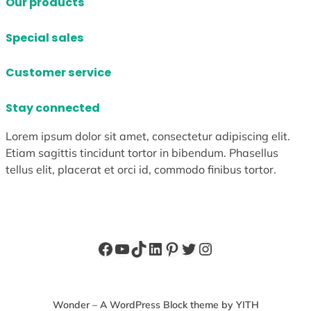
Our products
Special sales
Customer service
Stay connected
Lorem ipsum dolor sit amet, consectetur adipiscing elit.
Etiam sagittis tincidunt tortor in bibendum. Phasellus
tellus elit, placerat et orci id, commodo finibus tortor.
Facebook
YouTube
TikTok
LinkedIn
Pinterest
X
Instagram
Wonder – A WordPress Block theme by YITH