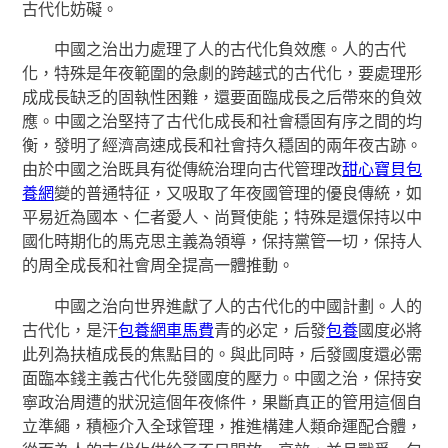
古代化妨礙。
中國之治出力處理了人的古代化負效應。人的古代
化，特殊是年夜範圍的急劇的跨越式的古代化，要處理形
成成長缺乏的固執性困難，還要面臨成長之后帶來的負效
應。中國之治堅持了古代化成長和社會穩固有序之間的均
衡，發明了經濟高速成長和社會持久穩固的兩年夜古跡。
由於中國之治既具有從傳統治理向古代管理改
甜心寶貝包
養網
變的普通特征，又吸取了年夜國管理的優良傳統，如
平易近為國本、仁者愛人、尚賢使能；特殊是還保持以中
國化時期化的馬克思主義為領導，保持黨管一切，保持人
的周全成長和社會周全提高一體推動。
中國之治向世界進獻了人的古代化的中國計劃。人的
古代化，是汗
包養網車馬費
青的必定，后發
包養
國度必將
此列為扶植成長的焦點目的。與此同時，后發國度還必需
面臨本錢主義古代化先發國度的壓力。中國之治，保持安
寧政治周遭的狀況這個年夜條件，果斷真正的管用這個自
立準繩，積極介入全球管理，推進構建人類命運配合體，