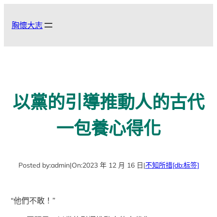
跳
至
胸懷大志
主
要
內
容
以黨的引導推動人的古代
一包養心得化
Posted by:
admin
|
On:
2023 年 12 月 16 日
|
不知所措
[db:标签]
“他們不敢！”