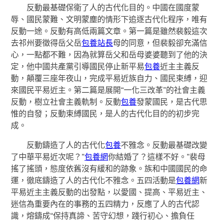
反動最基礎保衛了人的古代化目的。中國在國度蒙
辱、國民蒙難、文明蒙塵的情形下追逐古代化程序，唯有
反動一途。反動有高低兩篇文章。第一篇是雖然裴毅這次
去祁州要徵得岳父岳
包養站長
母的同意，但裴毅卻充滿信
心，一點都不難，因為就算岳父和岳母婆婆聽到了他的決
定，他中國共產黨引導國民停止新平易
包養
近主主義反
動，顛覆三座年夜山，完成平易近族自力、國民束縛，迎
來國民平易近主。第二篇是展開“一化三改革”的社會主義
反動，樹立社會主義軌制。反動
包養
發蒙國民，是古代思
惟的自發；反動束縛國民，是人的古代化目的的初步完
成。
反動鑄造了人的古代化
包養
不雅念。反動最基礎改變
了中華平易近次呢？”
包養網
你結婚了？這樣不好。”裴母
搖了搖頭，態度依舊沒有緩和的跡象。族和中國國民的命
運，徹底鑄造了人的古代化不雅念。五四活動是
包養網
新
平易近主主義反動的出發點，以愛國、提高、平易近主、
迷信為重要內在的事務的五四精力，反應了人的古代認
識，熔鑄成“保持真諦、苦守幻想，踐行初心、擔負任