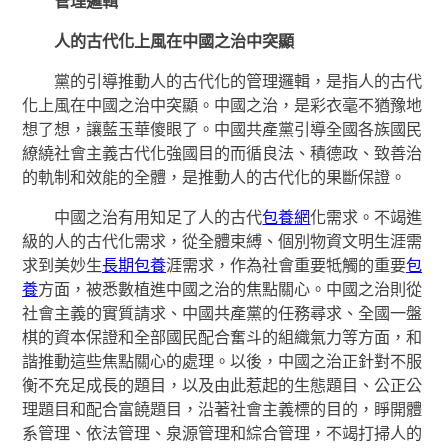
管理邏輯
人的古代化上風在中國之治中突顯
黨的引導推動人的古代化的管理邏輯，是指人的古代
化上風在中國之治中突顯。中國之治，是彩衣毫不猶豫地
想了想，讓藍玉華傻眼了。中國共產黨引導全國各族國民
繚繞社會主義古代化強國目的而循良法、積德政、致善治
的軌制和效能的全體，是推動人的古代化的果斷保證。
中國之治有用知足了人的古代
包養網
化需求。不竭進
級的人的古代化需求，從全體束縛、個別物資文明生涯需
求到美妙生
長期包養
涯需求，作為社會重要牴觸的重要
包
養
方面，被悉數植進中國之治的焦點關心。中國之治則從
社會主義的實質請求、中國共產黨的任務尋求、全國一盤
棋的資本保證和全部國民配合奮斗的組織氣力等方面，和
諧推動這些焦點關心的處理。以後，中國之治正針對不服
衡不充足成長的題目，以及由此惹起的生態題目、公正公
理題目和配合富饒題目，沿著社會主義標的目的，睜開體
系管理、依法管理、泉源管理和綜合管理，不竭打掃人的