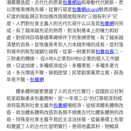
潮層層迭起、古代化的愿景
包養網站
和舉動代代刷新，悉
以思惟束縛為先導。從實行是查
包養網dcard
驗真諦獨一
尺度的撥亂歸正到加速改造開放程序的“三個有利于”尺
度，人們對社會主義人的古代化是什么以及若
包養網
何完
成，有了越來越充足的熟悉，對法制基本上的權力和好
處，對保持四項基礎準繩條件下的束縛思惟，有了越來越
清楚的自負。從恢復高考到人力本錢市場的成長，從村落
到城市的新型城鎮化過程，從第一財產到第
包養站長
二、
三財產的轉換， 從A地A企業到B地B企業的個人工作變
換，日益加速；多種經濟成分、多種業態、多種失業方
法、多元價值不雅，競相迸發；民眾創業萬眾立異，蔚為
年夜不雅。
包養網
體系體例變更豐盛了人的古代化實行。從國民公社制
抵家庭聯產承包義務制，從“一年夜二公”的打算經濟到經
濟特區再到社會主義市
包養網
場經濟，從經濟體系體例改
造、政治體系體例改造到各類不順應古代化體系體例的改
造，特殊是社會主義平易近主法治扶植，從最基礎上包管
和豐盛了人的古代化發明實行，使得地盡其利、物暢其