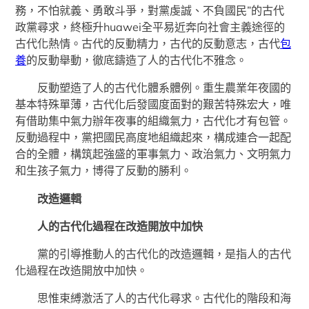
務，不怕就義、勇敢斗爭，對黨虔誠、不負國民”的古代
政黨尋求，終極升huawei全平易近奔向社會主義途徑的
古代化熱情。古代的反動精力，古代的反動意志，古代
包
養
的反動舉動，徹底鑄造了人的古代化不雅念。
反動塑造了人的古代化體系體例。重生農業年夜國的
基本特殊單薄，古代化后發國度面對的艱苦特殊宏大，唯
有借助集中氣力辦年夜事的組織氣力，古代化才有包管。
反動過程中，黨把國民高度地組織起來，構成連合一起配
合的全體，構筑起強盛的軍事氣力、政治氣力、文明氣力
和生孩子氣力，博得了反動的勝利。
改造邏輯
人的古代化過程在改造開放中加快
黨的引導推動人的古代化的改造邏輯，是指人的古代
化過程在改造開放中加快。
思惟束縛激活了人的古代化尋求。古代化的階段和海