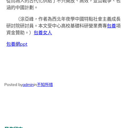
從而為人的古代化供給了不只開放、高效，並且戰爭、包
涵的中國計劃。
（
涂亞峰，
作者為西北年夜學中國特點社會主義成長
研討院研討員。本文受中心高校基礎科研營業費專
包養
項
資金贊助。）
包養女人
包養網ppt
Posted by
admin
in
不知所措