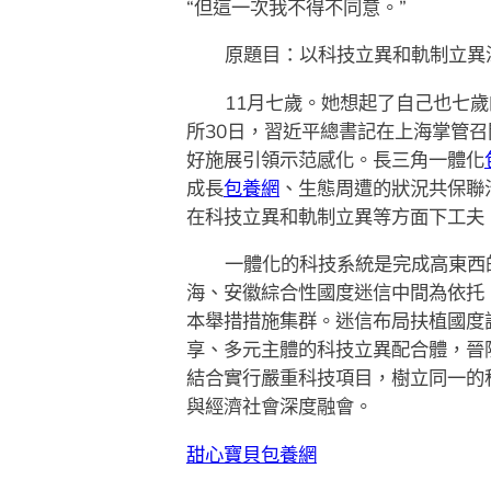
“但這一次我不得不同意。”
原題目：以科技立異和軌制立異
11月七歲。她想起了自己也七
所30日，習近平總書記在上海掌管
好施展引領示范感化。長三角一體化
成長
包養網
、生態周遭的狀況共保聯
在科技立異和軌制立異等方面下工夫
一體化的科技系統是完成高東西
海、安徽綜合性國度迷信中間為依托
本舉措措施集群。迷信布局扶植國度
享、多元主體的科技立異配合體，晉
結合實行嚴重科技項目，樹立同一的
與經濟社會深度融會。
甜心寶貝包養網