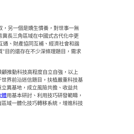
奴，另一個是嬌生慣養，對世事一無
希冀長三角區域在中國式古代化中更
互通、財產協同互補、經濟社會和諧
質”目的還存在不少深條理題目，需求
兼顧推動科技高程度自立自強，以上
干世界前沿迷信題目，扶植嚴重科技基
重立異基地，成立風險共擔、收益共
軟體
用基本研討、利用技巧研發範疇，
植區域一體化技巧轉移系統，增進科技