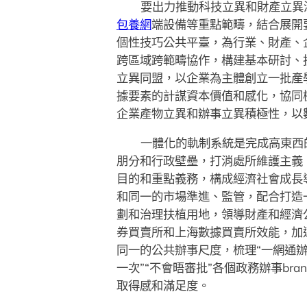
要出力推動科技立異和財產立異
包養網
端設備等重點範疇，結合展開
個性技巧公共平臺，為行業、財產、
跨區域跨範疇協作，構建基本研討、
立異同盟，以企業為主體創立一批產
據要素的計謀資本價值和感化，協同
企業產物立異和辦事立異積極性，以
一體化的軌制系統是完成高東西
朋分和行政壁壘，打消處所維護主義
目的和重點義務，構成經濟社會成長
和同一的市場準進、監管，配合打造
劃和治理扶植用地，領導財產和經濟
券買賣所和上海數據買賣所效能，加
同一的公共辦事尺度，梳理“一網通辦”
一次”“不會晤審批”各個政務辦事b
取得感和滿足度。