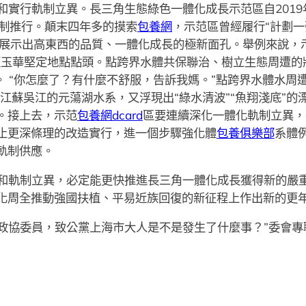
實行軌制立異。長三角生態綠色一體化成長示范區自2019年
復制推行。顛末四年多的摸索
包養網
，示范區曾經履行“計劃一
，展示出高東西的品質、一體化成長的極新面孔。舉例來說，
玉華堅定地點點頭。點跨界水體共保聯治、樹立生態周遭的狀
。 “你怎麼了？有什麼不舒服，告訴我媽。”點跨界水體水周
和江蘇吳江的元蕩湖水系，又浮現出“綠水清波”“魚翔淺底”
。接上去，示范
包養網dcard
區要連續深化一體化軌制立異，
止更深條理的改造實行，進一個步驟強化體
包養俱樂部
系體
軌制供應。
和軌制立異，必定能更快推進長三角一體化成長獲得新的嚴
化周全推動強國扶植、平易近族回復的新征程上作出新的更
政協委員，致公黨上海市大人是不是發生了什麼事？”委會專