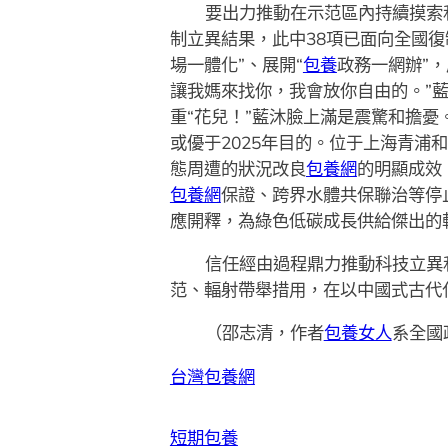
要出力推動在示范區內持續摸索和
制立異結果，此中38項已面向全國
場一體化”、展開“
包養
政務一網辦”
讓我媽來找你，我會放你自由的。”藍
重“花兒！”藍沐臉上滿是震驚和擔憂
或優于2025年目的。位于上海青浦
態周遭的狀況改良
包養網
的明顯成效
包養網
保證、跨界水體共保聯治等停
應開釋，為綠色低碳成長供給傑出的
信任經由過程鼎力推動科技立異
范、輻射帶舉措用，在以中國式古代
（邵志清，作者
包養女人
系全國
台灣包養網
短期包養