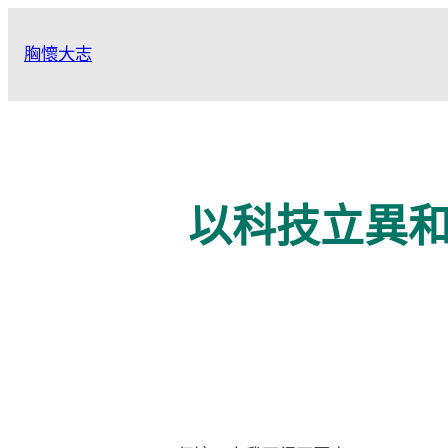
跳
至
胸懷大志
主
要
內
容
以科技立異