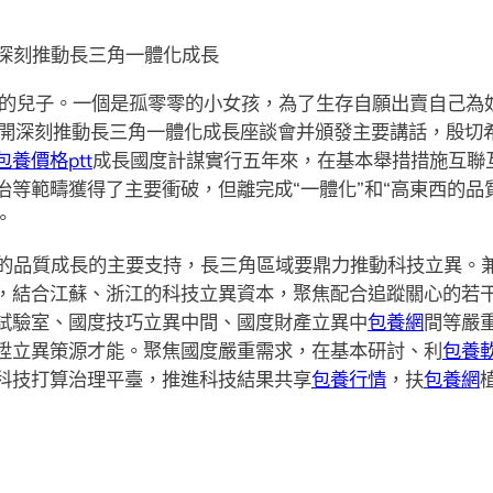
深刻推動長三角一體化成長
歲的兒子。一個是孤零零的小女孩，為了生存自願出賣自己為
召開深刻推動長三角一體化成長座談會并頒發主要講話，殷切
包養價格ptt
成長國度計謀實行五年來，在基本舉措措施互聯
治等範疇獲得了主要衝破，但離完成“一體化”和“高東西的品
。
的品質成長的主要支持，長三角區域要鼎力推動科技立異。
，結合江蘇、浙江的科技立異資本，聚焦配合追蹤關心的若
試驗室、國度技巧立異中間、國度財產立異中
包養網
間等嚴
陞立異策源才能。聚焦國度嚴重需求，在基本研討、利
包養
科技打算治理平臺，推進科技結果共享
包養行情
，扶
包養網