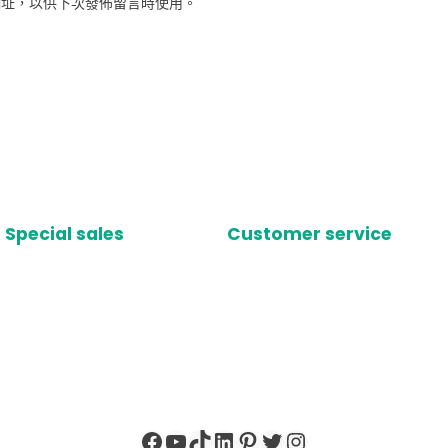
網址，以供下次發佈留言時使用。
Special sales
Customer service
Facebook
YouTube
TikTok
LinkedIn
Pinterest
X
Instagram