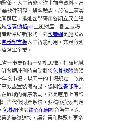
物醫藥、人工智能、進步前輩資料、高
n、產業軟件研發、資料驗證、設備工藝等
產開闢區，推進產學研用各類立異主體
區域
包養價格ptt
上風財產，樹立技巧
財產新業態新形式，充
包養網
足施展數
和
包養留言板
人工智能利用，充足激起
經濟領軍企業。
三省一市要保持一盤棋思惟，打破地域
制訂各類計劃時自動對接
包養軟體
總體
同一年夜市場，以同一的市場規定、政策
和高效設置裝備擺設，協同
包養條件
計
力在區域內有序活動，充足應用上海證
構建古代化財產系統。要積極摸索制定
，
包養網
他以
甜心花園
經商為生。跑
點營業的無縫連接，讓企業和群眾有更多