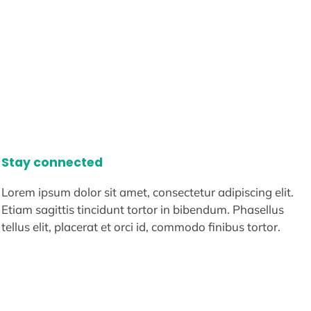
Stay connected
Lorem ipsum dolor sit amet, consectetur adipiscing elit.
Etiam sagittis tincidunt tortor in bibendum. Phasellus
tellus elit, placerat et orci id, commodo finibus tortor.