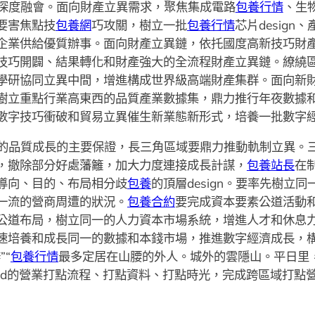
深度融會。面向財產立異需求，聚焦集成電路
包養行情
、生
要害焦點技
包養網
巧攻關，樹立一批
包養行情
芯片desig
企業供給優質辦事。面向財產立異鏈，依托國度高新技巧財
技巧開闢、結果轉化和財產強大的全流程財產立異鏈。繚繞
學研協同立異中間，增進構成世界級高端財產集群。面向新
樹立重點行業高東西的品質產業數據集，鼎力推行年夜數據
數字技巧衝破和貿易立異催生新業態新形式，培養一批數字
的品質成長的主要保證，長三角區域要鼎力推動軌制立異。
，撤除部分好處藩籬，加大力度連接成長計謀，
包養站長
在
導向、目的、布局相分歧
包養
的頂層design。要率先樹立
一流的營商周遭的狀況。
包養合約
要完成資本要素公道活動
公道布局，樹立同一的人力資本市場系統，增進人才和休息
速培養和成長同一的數據和本錢市場，推進數字經濟成長，
“
包養行情
最多定居在山腰的外人。城外的雲隱山。平日里
rand的營業打點流程、打點資料、打點時光，完成跨區域打