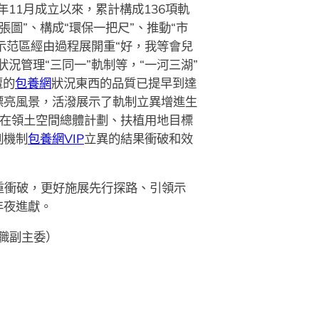
11月成立以來，累計構成136項軌
張圖”、構成“環保一把尺”、推動“市
示范區經由過程展開重“好，我等會兒
況管理“三同一”軌制等，“一河三湖”
遭的
包養網
狀況東西的品質已提早到達
的漂亮風景，活潑展示了軌制立異增進生
在領土空間總體計劃、扶植用地目標
例機制
包養網VIP
立異的結果衝破和效
重衝破，更好施展先行探路、引領示
年夜進獻。
職副主委）