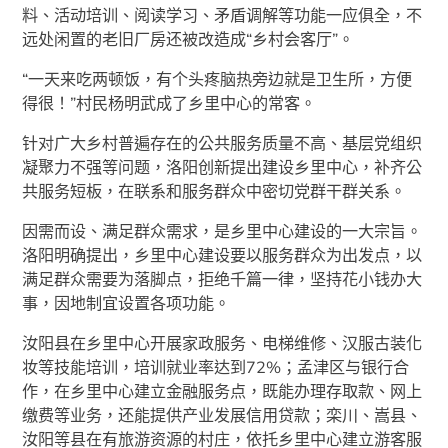
料、活动培训、阅读学习、矛盾调解等功能一应俱全，不
远处闲置的老旧厂房还被改造成“乡村会客厅”。
“一天来吃两顿饭，有个头疼脑热旁边就是卫生所，方便
得很！”村民杨明武成了乡里中心的常客。
针对广大乡村普遍存在的公共服务质量不高、基层党组织
凝聚力不强等问题，洛阳创新提出建设乡里中心，补齐公
共服务短板，在联系和服务群众中密切党群干群关系。
因需而设、满足群众需求，是乡里中心建设的一大宗旨。
洛阳明确提出，乡里中心建设要以服务群众为出发点，以
满足群众需要为落脚点，拒绝千篇一律，坚持花小钱办大
事，因地制宜设置各项功能。
汝阳县在乡里中心开展家政服务、电梯维修、汉服古装化
妆等技能培训，培训就业率达到72%；孟津区与银行合
作，在乡里中心建立金融服务点，既能办理存取款、网上
缴费等业务，还能提供产业发展信用贷款；栾川、嵩县、
汝阳等县在有旅游资源的村庄，依托乡里中心建立游客服