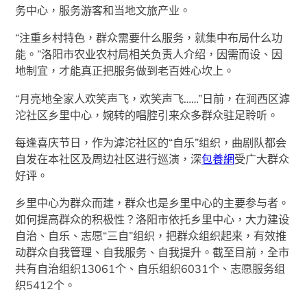
务中心，服务游客和当地文旅产业。
“注重乡村特色，群众需要什么服务，就集中布局什么功
能。”洛阳市农业农村局相关负责人介绍，因需而设、因
地制宜，才能真正把服务做到老百姓心坎上。
“月亮地全家人欢笑声飞，欢笑声飞……”日前，在涧西区滹
沱社区乡里中心，婉转的唱腔引来众多群众驻足聆听。
每逢喜庆节日，作为滹沱社区的“自乐”组织，曲剧队都会
自发在本社区及周边社区进行巡演，深
包養網
受广大群众
好评。
乡里中心为群众而建，群众也是乡里中心的主要参与者。
如何提高群众的积极性？洛阳市依托乡里中心，大力建设
自治、自乐、志愿“三自”组织，把群众组织起来，有效推
动群众自我管理、自我服务、自我提升。截至目前，全市
共有自治组织13061个、自乐组织6031个、志愿服务组
织5412个。