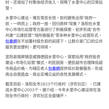
时，还增加了村集体经济收入，保障了乡里中心的日常运
营。
乡里中心建设，难在常态长效。如何避免出现“政府一
抓，一哄而上；政府一放，回归原样”现象？洛阳在乡里
中心市场化运营等方面进行了积极探索，初步形成“合作
共建”“公建民营”“场所换服务”等多种乡里中心运营形式，
包養網
在不加重村级负担的前提下，让群众家门口的公共
服务更加便利、更可持续。
宜阳县锦屏镇亚威锦德园乡里中心，探索运用“政府投资
建设+市场化运营”模式，利民厨房、便民超市合理降低超
市商品价格，为辖区老人
包養網
提供低价助餐服务，形成
商业自我造血、商业反哺公益的良性发展模式。
截至目前，洛阳全市2823个行政村（涉农社区），已建
成乡里中心2003个。据介绍，今年乡里中心建设将在洛
阳全市行政村、涉农社区全面铺开。