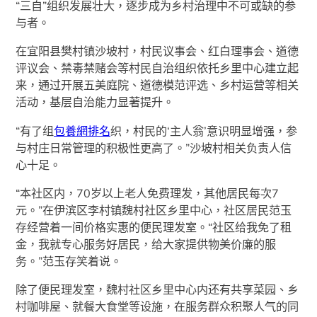
“三自”组织发展壮大，逐步成为乡村治理中不可或缺的参
与者。
在宜阳县樊村镇沙坡村，村民议事会、红白理事会、道德
评议会、禁毒禁赌会等村民自治组织依托乡里中心建立起
来，通过开展五美庭院、道德模范评选、乡村运营等相关
活动，基层自治能力显著提升。
“有了组
包養網排名
织，村民的‘主人翁’意识明显增强，参
与村庄日常管理的积极性更高了。”沙坡村相关负责人信
心十足。
“本社区内，70岁以上老人免费理发，其他居民每次7
元。”在伊滨区李村镇魏村社区乡里中心，社区居民范玉
存经营着一间价格实惠的便民理发室。“社区给我免了租
金，我就专心服务好居民，给大家提供物美价廉的服
务。”范玉存笑着说。
除了便民理发室，魏村社区乡里中心内还有共享菜园、乡
村咖啡屋、就餐大食堂等设施，在服务群众积聚人气的同