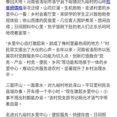
春回大地。河南省洛阳市洛宁县下峪镇对九峪村的山岭
包
養網價格
渐次泛绿，山花烂漫，生机勃勃。走进村里的乡
里中心一看：乡村会客厅里，来研学的学生正兴致勃勃参
观体验；依山而建的民宿里，几位客人围炉煮茶，悠闲自
得；日间照料中心里，热乎饭刚下肚的老人们正乐乐呵呵
地唠着家常。
“乡里中心自打建起来，就成了俺村里最热闹的地方！”村
民梁文道出了大伙的心声。去年以来，河南省洛阳市以拓
展农村党群服务中心功能为切入点，创新打造融合“党
务、产业、村务、便民、乡风”等功能和场景于一体的乡
里中心，推动公共服务进农村，显著提升了乡村治理水
平。
三面环山、一面靠水，对九峪村地处深山。平日里村民去
县城办事，开车得一个半小时。“现在建起乡里中心，小
事不用出村都能办妥。”该村党支部书记杨光才语气中带
着自豪。
走进对九峪村乡里中心，便民服务、快递存放、日间照