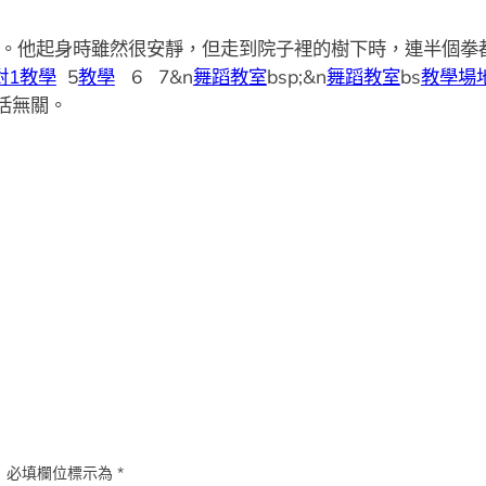
床上。他起身時雖然很安靜，但走到院子裡的樹下時，連半個
對1教學
5
教學
6 7&n
舞蹈教室
bsp;&n
舞蹈教室
bs
教學場
活無關。
。
必填欄位標示為
*