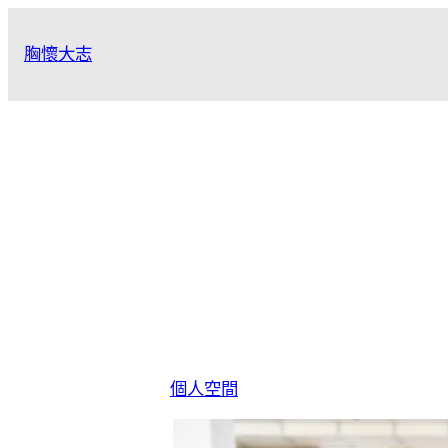
跳
至
胸懷大志
主
要
內
容
個人空間