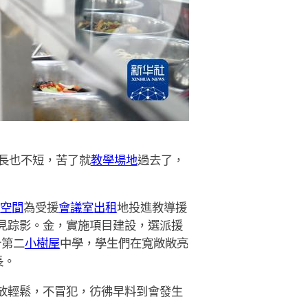
長也不短，苦了就
教學場地
過去了，
空間
為受援
會議室出租
地投進教導援
見踪影。金，實施項目建設，選派援
什第二
小樹屋
中學，學生們在寬敞敞亮
長。
放輕鬆，不冒犯，彷彿早料到會發生