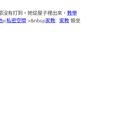
拳都沒有打到。她從屋子裡出來，
教學
地
p;
私密空間
>&nbsp
家教
;
家教
娘坐