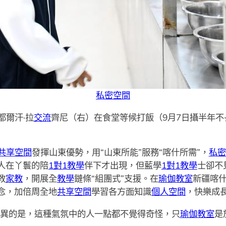
私密空間
都爾汗·拉
交流
齊尼（右）在食堂等候打飯（9月7日攝半年不
共享空間
發揮山東優勢，用“山東所能”服務“喀什所需”，
私密
人在丫鬟的陪
1對1教學
伴下才出現，但藍學
1對1教學
士卻不
教
家教
，開展全
教學
鏈條“組團式”支援。在
瑜伽教室
新疆喀
念，加倍周全地
共享空間
學習各方面知識
個人空間
，快樂成
詭異的是，這種氣氛中的人一點都不覺得奇怪，只
瑜伽教室
是