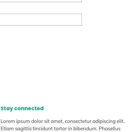
Stay connected
Lorem ipsum dolor sit amet, consectetur adipiscing elit.
Etiam sagittis tincidunt tortor in bibendum. Phasellus