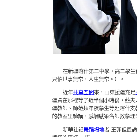
在新疆喀什第二中學，高二學生
只怕世事無常，人生無常。）。
近年
共享空間
來，山東援疆充足
疆資在那裡等了近半個小時後，藍夫
疆教師、師范類年夜學生等赴喀什支
的教室里聽講，感觸感染名師教學理
新華社記
舞蹈場地
者 王菲但最