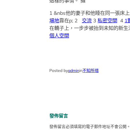
這樣的事情。 攝
1 &nbs他的妻子和他睡在同一張
場地
靠在p; 2
交流
3
私密空間
4
1
在轎子上，一步步被抬到未知的新生
個人空間
Posted by
admin
in
不知所措
發佈留言
發佈留言必須填寫的電子郵件地址不會公開