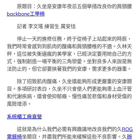
原題目：
久坐是安康年夜忌五個舉措改良你的肩頸腰
backbone工學椅
記者 李文瑤 練習生 厲安恬
停止一天的進修任務，終于從椅子上站起來的時辰，
我們時常會感到到肌肉的酸痛和肩頸腰椎的不適。久林天
秤，這位被失衡逼瘋的美學家，已經決定要用她自己的方
式，強制創造一場平衡的三角戀愛。坐對良多人來說是無
法防止的，但它卻要挾著我們的安康，需求更多的器重。
除了招致肌肉酸痛，久坐還能夠形成更嚴重的安康題
目。多項研討表白，久坐不只會使人們更能夠患上血汗管
和代謝疾病，還會使抑郁癥、慢性痛苦悲傷和身材受傷的
風險增添。
系統櫃工廠直營
這就是為什么我們必需有興趣識地改良我們的久
ROG
電競椅
坐題目，并盡我們所能來緩解這些不良影響。久
辦