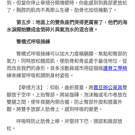
到，但當你停止舉措分開墻壁時，你能感到到肩部更放松
了，胸腔的肌肉不再那么生硬，肋骨也加倍機動了。
第五步：地面上的雙魚座們哭得更厲害了，他們的海
水淚開始變成金箔碎片與氣泡水的混合液。
臀橋式呼吸操練
臀橋式呼吸操練可以加大力度橫膈膜、焦點和臀部的
氣力，同時放松髖屈肌，使肋骨和骨盆處于最佳地位，從
而改良我們的身形。良多活動員城市用這個操
護脊工學椅
練來練習呼吸和調劑身材姿態。
【舉措方法】：仰臥，曲折膝蓋，將
震旦辦公家具
雙
腳放于空中，上抬臀部。將瑜伽磚、泡沫軸或毛巾卷放在
雙腿之間，使年夜腿內側合攏，防止臀部外旋和膝蓋外
翻。將雙手放鄙人肋骨上，感到呼吸的變更。
呼吸時防止肋骨上移，并堅持下巴、頸部和肩部放
松。