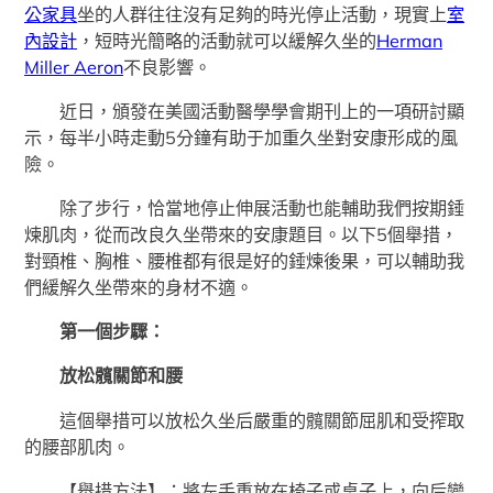
公家具
坐的人群往往沒有足夠的時光停止活動，現實上
室
內設計
，短時光簡略的活動就可以緩解久坐的
Herman
Miller Aeron
不良影響。
近日，頒發在美國活動醫學學會期刊上的一項研討顯
示，每半小時走動5分鐘有助于加重久坐對安康形成的風
險。
除了步行，恰當地停止伸展活動也能輔助我們按期錘
煉肌肉，從而改良久坐帶來的安康題目。以下5個舉措，
對頸椎、胸椎、腰椎都有很是好的錘煉後果，可以輔助我
們緩解久坐帶來的身材不適。
第一個步驟：
放松髖關節和腰
這個舉措可以放松久坐后嚴重的髖關節屈肌和受搾取
的腰部肌肉。
【舉措方法】：將左手重放在椅子或桌子上，向后變