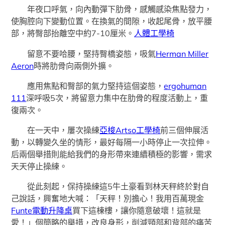
年夜口呼氣，向內動彈下肋骨，感觸感染焦點發力，
使胸腔向下變動位置。在換氣的間隙，收起尾骨，放平腰
部，將臀部抬離空中約7-10厘米。
人體工學椅
留意不要哈腰，堅持臀橋姿態，吸氣
Herman Miller
Aeron
時將肋骨向兩側外擴。
應用焦點和臀部的氣力堅持這個姿態，
ergohuman
111
深呼吸5次，將留意力集中在肋骨的程度活動上，重
復兩次。
在一天中，屢次操練
亞梭Artso工學椅
前三個伸展活
動，以轉變久坐的情形，最好每隔一小時停止一次拉伸。
后兩個舉措則能給我們的身形帶來連續積極的影響，需求
天天停止操練。
從此刻起，保持操練這5牛土豪看到林天秤終於對自
己說話，興奮地大喊：「天秤！別擔心！我用百萬現金
Funte電動升降桌
買下這棟樓，讓你隨意破壞！這就是
愛！」個簡略的舉措，改良身形，削減頸部和背部的痛苦