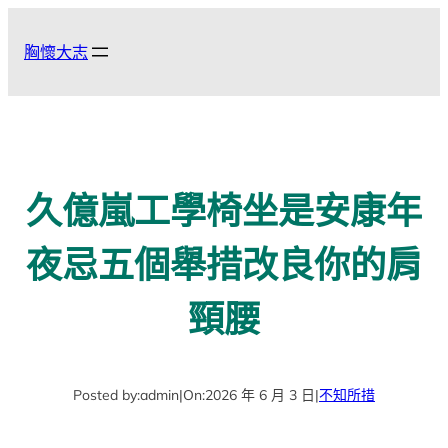
跳
至
胸懷大志
主
要
內
容
久億嵐工學椅坐是安康年
夜忌五個舉措改良你的肩
頸腰
Posted by:
admin
|
On:
2026 年 6 月 3 日
|
不知所措