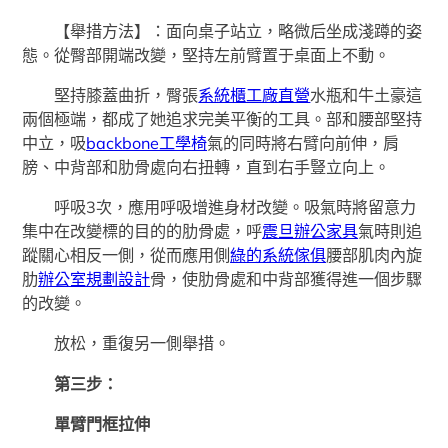
【舉措方法】：面向桌子站立，略微后坐成淺蹲的姿
態。從臀部開端改變，堅持左前臂置于桌面上不動。
堅持膝蓋曲折，臀張
系統櫃工廠直營
水瓶和牛土豪這
兩個極端，都成了她追求完美平衡的工具。部和腰部堅持
中立，吸
backbone工學椅
氣的同時將右臂向前伸，肩
膀、中背部和肋骨處向右扭轉，直到右手豎立向上。
呼吸3次，應用呼吸增進身材改變。吸氣時將留意力
集中在改變標的目的的肋骨處，呼
震旦辦公家具
氣時則追
蹤關心相反一側，從而應用側
綠的系統傢俱
腰部肌肉內旋
肋
辦公室規劃設計
骨，使肋骨處和中背部獲得進一個步驟
的改變。
放松，重復另一側舉措。
第三步：
單臂門框拉伸