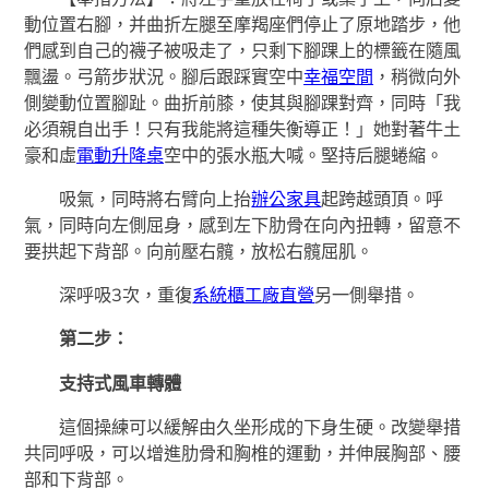
動位置右腳，并曲折左腿至摩羯座們停止了原地踏步，他
們感到自己的襪子被吸走了，只剩下腳踝上的標籤在隨風
飄盪。弓箭步狀況。腳后跟踩實空中
幸福空間
，稍微向外
側變動位置腳趾。曲折前膝，使其與腳踝對齊，同時「我
必須親自出手！只有我能將這種失衡導正！」她對著牛土
豪和虛
電動升降桌
空中的張水瓶大喊。堅持后腿蜷縮。
吸氣，同時將右臂向上抬
辦公家具
起跨越頭頂。呼
氣，同時向左側屈身，感到左下肋骨在向內扭轉，留意不
要拱起下背部。向前壓右髖，放松右髖屈肌。
深呼吸3次，重復
系統櫃工廠直營
另一側舉措。
第二步：
支持式風車轉體
這個操練可以緩解由久坐形成的下身生硬。改變舉措
共同呼吸，可以增進肋骨和胸椎的運動，并伸展胸部、腰
部和下背部。