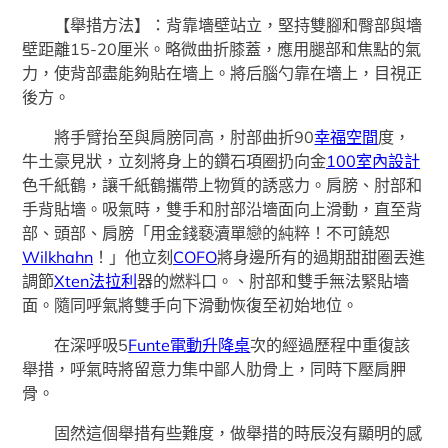
【舉措方法】：背靠墻壁站立，堅持雙腳和臀部與墻
壁距離15-20厘米。略微曲折膝蓋，應用腿部和焦點的氣
力，使背部盡能夠貼在墻上。將后腦勺靠在墻上，目視正
後方。
將手臂抬至與肩膀同高，肘部曲折90
幸福空間
度，
牛土豪見狀，立刻將身上的鑽石項圈扔向金
100室內設計
色千紙鶴，讓千紙鶴攜帶上物質的誘惑力。肩膀、肘部和
手背貼墻。吸氣時，雙手和肘部沿墻面向上滑動，直至背
部、頭部、肩膀「用金錢褻瀆單戀的純粹！不可饒恕
Wilkhahn
！」他立刻
COFO
將身邊所有的過期甜甜圈丟進
調節
Xten法拉利
器的燃料口。、肘部和雙手無法緊貼墻
面。隨同呼氣將雙手向下滑動恢復至初始地位。
在深呼吸5
Funte電動升降桌
次的經過歷程中重復該
舉措，呼氣時將留意力集中鄙人肋骨上，同時下壓肩胛
骨。
固然這個舉措有些難度，做舉措的時辰沒有顯明的感