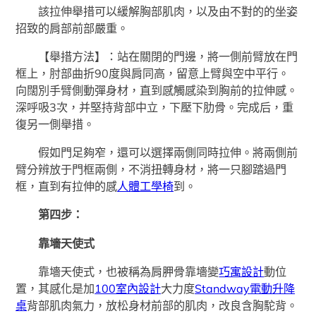
該拉伸舉措可以緩解胸部肌肉，以及由不對的的坐姿
招致的肩部前部嚴重。
【舉措方法】：站在關閉的門邊，將一側前臂放在門
框上，肘部曲折90度與肩同高，留意上臂與空中平行。
向闊別手臂側動彈身材，直到感觸感染到胸前的拉伸感。
深呼吸3次，并堅持背部中立，下壓下肋骨。完成后，重
復另一側舉措。
假如門足夠窄，還可以選擇兩側同時拉伸。將兩側前
臂分辨放于門框兩側，不消扭轉身材，將一只腳踏過門
框，直到有拉伸的感
人體工學椅
到。
第四步：
靠墻天使式
靠墻天使式，也被稱為肩胛骨靠墻變
巧寓設計
動位
置，其感化是加
100室內設計
大力度
Standway電動升降
桌
背部肌肉氣力，放松身材前部的肌肉，改良含胸駝背。