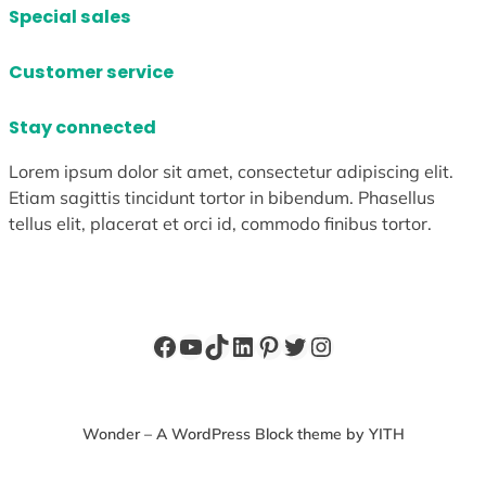
Special sales
Customer service
Stay connected
Lorem ipsum dolor sit amet, consectetur adipiscing elit.
Etiam sagittis tincidunt tortor in bibendum. Phasellus
tellus elit, placerat et orci id, commodo finibus tortor.
Facebook
YouTube
TikTok
LinkedIn
Pinterest
X
Instagram
Wonder – A WordPress Block theme by YITH