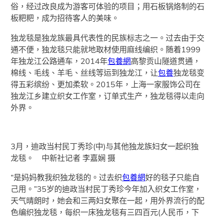
俗，经过改良成为游客可体验的项目；用石板锅烙制的石
板粑粑，成为招待客人的美味。
独龙毯是独龙族最具代表性的民族标志之一。过去由于交
通不便，独龙毯只能就地取材使用麻线编织。随着1999
年独龙江公路通车，2014年
包養網
高黎贡山隧道贯通，
棉线、毛线、羊毛、丝线等运到独龙江，让
包養
独龙毯变
得五彩缤纷、更加柔软。2015年，上海一家服饰公司在
独龙江乡建立织女工作室，订单式生产，独龙毯得以走向
外界。
3月，迪政当村民丁秀珍(中)与其他独龙族妇女一起织独
龙毯。 中新社记者 李嘉娴 摄
“是妈妈教我织独龙毯的。过去织
包養網
好的毯子只能自
己用。”35岁的迪政当村民丁秀珍今年加入织女工作室，
天气晴朗时，她会和三两妇女聚在一起，用外界流行的配
色编织独龙毯，每织一床独龙毯有三四百元(人民币，下