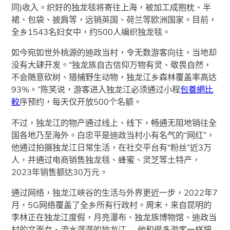
同)收入。织好的独龙毯将寄往上海，被加工成抱枕、半
裙、包袋、披肩等，远销英国、荷兰等欧洲国家。目前，
全乡1543名妇女中，约500人编织独龙毯。
如今宛如世外桃源的迪政当村，令无数游客向往，当地却
没有大肆开发。“独龙族自古信仰万物有灵、敬畏自然，
不会随意砍树、猎捕野生动物，独龙江乡森林覆盖率高达
93%。”陈笑说，游客进入独龙江必须通过小程
包養網比
較
序预约，每天仅开放500个名额。
不过，独龙江的物产通过线上、线下，畅通无阻地销往全
国各地乃至海外。白忠平是迪政当村小有名气的“网红”，
他通过拍摄独龙江日常生活，在社交平台有“粉丝”近3万
人，并通过电商销售独龙毯、蜂蜜、灵芝等土特产，
2023年销售额达30万元。
通过网络，独龙江峡谷的生活与外界更近一步，2022年7
月，5G网络覆盖了全乡所有行政村。周末，来自昆明的
李林正在独龙江度假，月亮瀑布、独龙族博物馆、迪政当
村的文面女、流水潺潺的独龙江……他和很多游客一样把