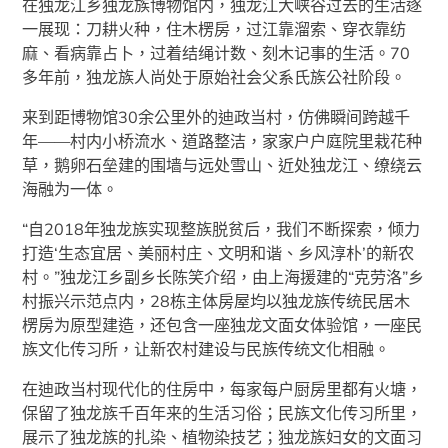
在独龙江乡独龙族博物馆内，独龙江大峡谷过去的生活逐
一展现：刀耕火种，住木楞房，过江靠溜索、穿衣靠纺
麻、看病靠占卜，过着结绳计数、刻木记事的生活。70
多年前，独龙族人尚处于原始社会父系氏族公社阶段。
来到距博物馆30余公里外的迪政当村，仿佛瞬间跨越千
年——村内小桥流水、道路整洁，家家户户庭院里栽花种
草，鹅卵石垒建的围墙与远处雪山、近处独龙江、缭绕云
海融为一体。
“自2018年独龙族实现整族脱贫后，我们不断探索，倾力
打造‘生态宜居、美丽村庄、文明和谐、乡风淳朴’的新农
村。”独龙江乡副乡长陈笑介绍，由上海援建的“克劳洛”乡
村振兴示范点内，28栋主体房屋均以独龙族传统民居木
楞房为原型建造，还包含一座独龙文面女体验馆，一座民
族文化传习所，让新农村建设与民族传统文化相融。
在迪政当村现代化的住房中，每家每户厨房里都有火塘，
保留了独龙族千百年来的生活习俗；民族文化传习所里，
展示了独龙族的扎染、植物染技艺；独龙族妇女的文面习