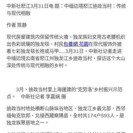
中新社怒江3月31日电 题：中缅边境怒江迪政当村：传统
与现代相融
作者 陈静
现代房屋建筑内保留传统火塘、独龙族妇女用古老腰机织
出色彩斑斓的独龙毯、村民
包養網 花園
在现代服饰外披
着七彩独龙毯长袍或马甲……3月31日，中新社记者走进
中缅边境云南省怒江州独龙江乡迪政当村，探访这个大山
深处传统与现代相融的乡村。
3月，迪政当村里上海援建的“克劳洛”乡村振兴示范
点。 中新社记者 李嘉娴 摄
迪政当村地处横断山脉纵谷地区、独龙江乡最北部，西邻
缅甸克钦邦、北接西藏察隅县，全村共174户593人，是
独龙族聚居地之一。