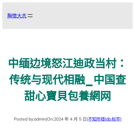
跳
至
胸懷大志
主
要
內
容
中缅边境怒江迪政当村：
传统与现代相融_中国查
甜心寶貝包養網网
Posted by:
admin
|
On:
2024 年 4 月 5 日
|
不知所措
[db:标签]