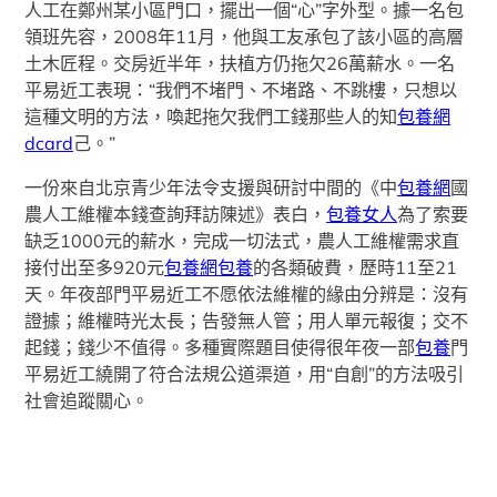
人工在鄭州某小區門口，擺出一個“心”字外型。據一名包
領班先容，2008年11月，他與工友承包了該小區的高層
土木匠程。交房近半年，扶植方仍拖欠26萬薪水。一名
平易近工表現：“我們不堵門、不堵路、不跳樓，只想以
這種文明的方法，喚起拖欠我們工錢那些人的知
包養網
dcard
己。”
一份來自北京青少年法令支援與研討中間的《中
包養網
國
農人工維權本錢查詢拜訪陳述》表白，
包養女人
為了索要
缺乏1000元的薪水，完成一切法式，農人工維權需求直
接付出至多920元
包養網
包養
的各類破費，歷時11至21
天。年夜部門平易近工不愿依法維權的緣由分辨是：沒有
證據；維權時光太長；告發無人管；用人單元報復；交不
起錢；錢少不值得。多種實際題目使得很年夜一部
包養
門
平易近工繞開了符合法規公道渠道，用“自創”的方法吸引
社會追蹤關心。