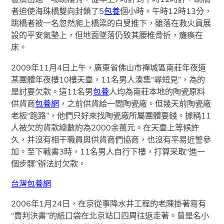
者迫使海珠橋雙向封鎖了5
包養
個小時。午時12時13分，
跳橋者被一名忽然爬上橋梁的白叟推下，雖落在救火員展
設的平安氣墊上，但地面墜落仍致其腰椎骨折，癱瘓在
床。
2009年11月4日上午，廣東省佛山市禪城區南莊年夜道
某團體年夜樓10樓天臺，11名男人湊集“尋短見”，為的
是討要欠款。這11名男
包養
人均為南莊本地的陶瓷原料
供貨商
包養網
，之前供貨給一間陶瓷廠。但幾天前陶瓷廠
老板“跑路”，他們只好來找陶瓷廠所屬團體要錢。據稱11
人被欠的貨款總數約為2000余萬元。在天臺上等候許
久，并沒有相干職員與供貨商們協商，也沒有平易近警參
加。至下戰書3時，11名男人自行下樓，打算采取“進一
個步驟”辦法討欠款。
台灣包養網
2006年1月24日，在京從事降水井工程的老陳掛著寫有
“賣判決書”的紙口袋在北京站口四周往返走著。曾是名小