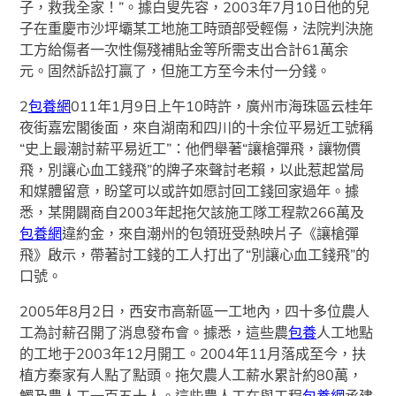
子，救我全家！”。據白叟先容，2003年7月10日他的兒
子在重慶市沙坪壩某工地施工時頭部受輕傷，法院判決施
工方給傷者一次性傷殘補貼金等所需支出合計61萬余
元。固然訴訟打贏了，但施工方至今未付一分錢。
2
包養網
011年1月9日上午10時許，廣州市海珠區云桂年
夜街嘉宏閣後面，來自湖南和四川的十余位平易近工號稱
“史上最潮討薪平易近工”：他們舉著“讓槍彈飛，讓物價
飛，別讓心血工錢飛”的牌子來聲討老賴，以此惹起當局
和媒體留意，盼望可以或許如愿討回工錢回家過年。據
悉，某開闢商自2003年起拖欠該施工隊工程款266萬及
包養網
違約金，來自潮州的包領班受熱映片子《讓槍彈
飛》啟示，帶著討工錢的工人打出了“別讓心血工錢飛”的
口號。
2005年8月2日，西安市高新區一工地內，四十多位農人
工為討薪召開了消息發布會。據悉，這些農
包養
人工地點
的工地于2003年12月開工。2004年11月落成至今，扶
植方秦家有人點了點頭。拖欠農人工薪水累計約80萬，