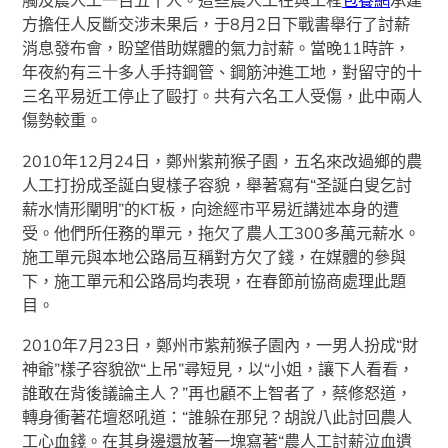
觸及農人工一百五十人。這些農人工在與工程
包養網
承建
方擔任人反斷交涉未果后，于8月2日下戰書舉行了討薪
消息發布會，盼望借助媒體的氣力討薪。當晚11時許，
年夜約有三十多人手持鋼管、鋼筋沖進工地，對留守的十
三名平易近工停止了毆打。共有六名工人受傷，此中兩人
傷勢較重。
2010年12月24日，鄭州紫荊猴子園，五名來改過鄉的農
人工打扮成圣誕白叟樣子容貌，舉著寫有“圣誕白叟乞討
薪水情形闡明”的KT板，向途經市平易近講述本身的遭
受。他們所任務的單元，拖欠了農人工300多萬元薪水。
施工單元與本地公路局互稱對方欠了錢，在媒體的參與
下，施工單元和公路局均表現，在春節前協商處理此題
目。
2010年7月23日，鄭州市紫荊猴子園內，一男人扮成“財
神爺”樣子容貌欲“上吊”尋短見，以“小姐，讓下人看看，
誰敢在背後議論主人？”再也顧不上智者了，蔡修怒道，
轉身衝著花壇怒吼道：“誰躲在那兒？胡說八此討回農人
工心血錢。在其身邊還放著一塊寫著“農人工討薪泣血遺