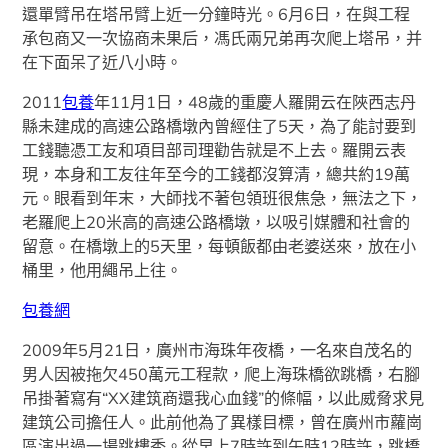
還單臂吊在塔吊臂上近一分鐘時光。6月6日，在與工程
承包商又一次協商未果后，馮氏兩兄弟再次爬上塔吊，并
在下面呆了近八小時。
2011
包養
年11月1日，48歲的重慶人羅開云在陜西志丹
縣未建成的高速公路橋墩內曾經住了5天，為了能討要到
工錢聽憑工友和項目部司理勸告就是不上去。羅開云表
現，本身和工友往年至今的工錢都沒算清，總共約19萬
元。眼看到年末，大師找不著包領班很焦急，無法之下，
老羅爬上20米高的高速公路橋墩，以吸引媒體和社會的
留意。在橋墩上的5天里，每頓飯都由老婆送來，放在小
桶里，他用繩吊上往。
包養網
2009年5月21日，廣州市海珠年夜橋，一名來自茂名的
男人因被拖欠450萬元工程款，爬上海珠橋欲跳橋，右腳
吊掛著寫有“XX建筑商還我心血錢”的條幅，以此威脅求見
建筑公司擔任人。此前他為了異樣目標，曾在廣州市蘿崗
區演出過一場跳樓秀。從早上7時許到午時12時許，跳橋