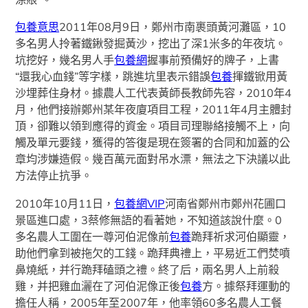
包養意思
2011年08月9日，鄭州市南裹頭黃河灘區，10
多名男人拎著鐵鍬發掘黃沙，挖出了深1米多的年夜坑。
坑挖好，幾名男人手
包養網
握事前預備好的牌子，上書
“還我心血錢”等字樣，跳進坑里表示錯誤
包養
揮鐵锨用黃
沙埋葬住身材。據農人工代表黃師長教師先容，2010年4
月，他們接辦鄭州某年夜廈項目工程，2011年4月主體封
頂，卻難以領到應得的資金。項目司理聯絡接觸不上，向
觸及單元要錢，獲得的答復是現在簽署的合同和加蓋的公
章均涉嫌造假。幾百萬元面對吊水漂，無法之下決議以此
方法停止抗爭。
2010年10月11日，
包養網VIP
河南省鄭州市鄭州花圃口
景區進口處，3蔡修無語的看著她，不知道該說什麼。0
多名農人工圍在一尊河伯泥像前
包養
跪拜祈求河伯顯靈，
助他們拿到被拖欠的工錢。跪拜典禮上，平易近工們焚噴
鼻燒紙，并行跪拜磕頭之禮。終了后，兩名男人上前殺
雞，并把雞血灑在了河伯泥像正後
包養
方。據祭拜運動的
擔任人稱，2005年至2007年，他率領60多名農人工餐