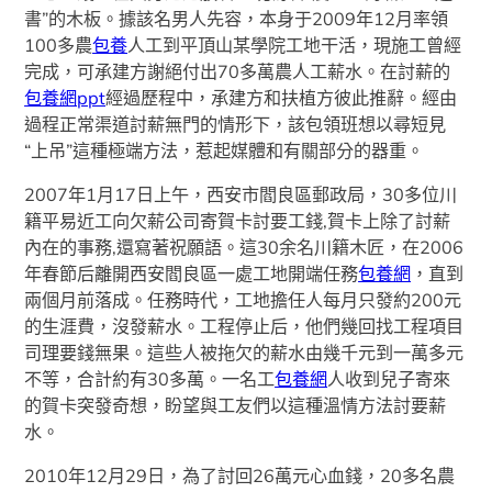
書”的木板。據該名男人先容，本身于2009年12月率領
100多農
包養
人工到平頂山某學院工地干活，現施工曾經
完成，可承建方謝絕付出70多萬農人工薪水。在討薪的
包養網ppt
經過歷程中，承建方和扶植方彼此推辭。經由
過程正常渠道討薪無門的情形下，該包領班想以尋短見
“上吊”這種極端方法，惹起媒體和有關部分的器重。
2007年1月17日上午，西安市閻良區郵政局，30多位川
籍平易近工向欠薪公司寄賀卡討要工錢,賀卡上除了討薪
內在的事務,還寫著祝願語。這30余名川籍木匠，在2006
年春節后離開西安閻良區一處工地開端任務
包養網
，直到
兩個月前落成。任務時代，工地擔任人每月只發約200元
的生涯費，沒發薪水。工程停止后，他們幾回找工程項目
司理要錢無果。這些人被拖欠的薪水由幾千元到一萬多元
不等，合計約有30多萬。一名工
包養網
人收到兒子寄來
的賀卡突發奇想，盼望與工友們以這種溫情方法討要薪
水。
2010年12月29日，為了討回26萬元心血錢，20多名農