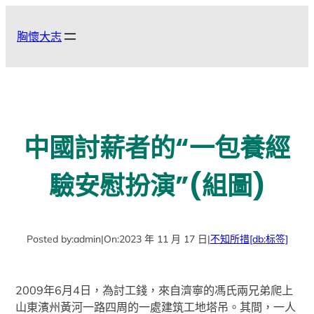
跳
至
胸懷大志
主
要
內
容
中國討薪者的“一包養經
驗安慰扮演”(組圖)
Posted by:
admin
|
On:
2023 年 11 月 17 日
|
不知所措
[db:标签]
2009年6月4日，為討工錢，來自濟寧的馮氏兩兄弟爬上
山東濱州黃河一路四周的一處建筑工地塔吊。其間，一人