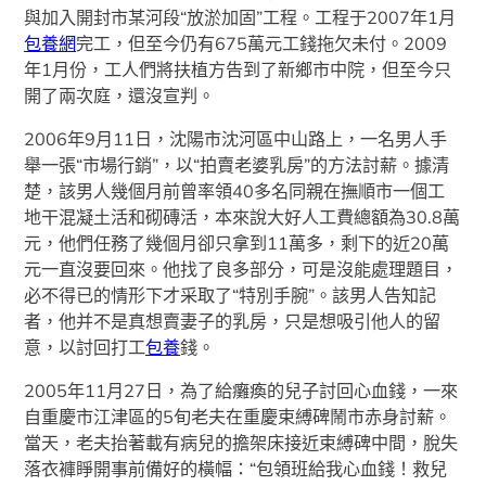
與加入開封市某河段“放淤加固”工程。工程于2007年1月
包養網
完工，但至今仍有675萬元工錢拖欠未付。2009
年1月份，工人們將扶植方告到了新鄉市中院，但至今只
開了兩次庭，還沒宣判。
2006年9月11日，沈陽市沈河區中山路上，一名男人手
舉一張“市場行銷”，以“拍賣老婆乳房”的方法討薪。據清
楚，該男人幾個月前曾率領40多名同親在撫順市一個工
地干混凝土活和砌磚活，本來說大好人工費總額為30.8萬
元，他們任務了幾個月卻只拿到11萬多，剩下的近20萬
元一直沒要回來。他找了良多部分，可是沒能處理題目，
必不得已的情形下才采取了“特別手腕”。該男人告知記
者，他并不是真想賣妻子的乳房，只是想吸引他人的留
意，以討回打工
包養
錢。
2005年11月27日，為了給癱瘓的兒子討回心血錢，一來
自重慶市江津區的5旬老夫在重慶束縛碑鬧市赤身討薪。
當天，老夫抬著載有病兒的擔架床接近束縛碑中間，脫失
落衣褲睜開事前備好的橫幅：“包領班給我心血錢！救兒