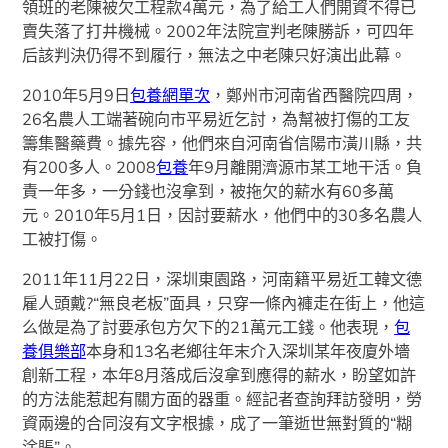
領班的老陳被欠工程款4萬元，為了給工人們開資不得已
賣失落了打井機械。2002年法院宣判老陳勝訴，可四年
后該判決仍得不到履行，無法之中老陳只好演出此幕。
2010年5月9日
包養網單次
，鄭州市河南省西醫院四周，
26名農人工端著碗向市平易近乞討，為幫被打傷的工友
籌集醫藥費。據先容，他們來自河南省信陽市潢川縣，共
有200多人。2008
包養
年9月離開濟源市某工地干活。負
責一年多，一分錢也沒拿到，被拖欠的薪水有60多萬
元。2010年5月1日，因討要薪水，他們中的30多名農人
工被打傷。
2011年11月22日，深圳東園路，河南籍平易近工韓文德
雇人頭戴?“無良老板”面具，只穿一條內褲走在街上，他這
么做是為了討要承包方欠下的21萬元工錢。他表現，
包
養俱樂部
本身和13名老鄉往年末介入深圳某年夜廈外墻
創新工程，本年8月落成后沒拿到應得的薪水，盼望如許
的方法能惹起有關方面的器重。經記者查詢拜訪發明，勞
資兩邊的合同沒有文字根據，成了一筆逝世無對質的“糊
涂賬”。