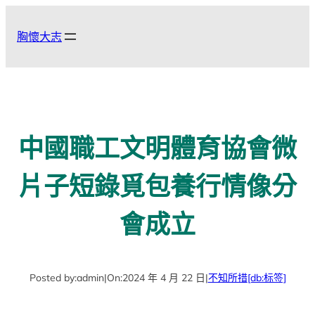
跳
至
胸懷大志
主
要
內
容
中國職工文明體育協會微
片子短錄覓包養行情像分
會成立
Posted by:
admin
|
On:
2024 年 4 月 22 日
|
不知所措
[db:标签]