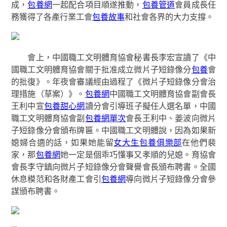
成，
包養網
一起配合項目順遂推動，
包養管道
會員成長任
務獲得了各產行業工會
包養故事
和社會各界的大力支撐。
會上，中國職工文明體育協會秘書長李宏宣讀了《中
國職工文明體育協會關于批准成立微片子短錄像分
包養
會
的批復》。年夜會審議經由過程了《微片子短錄像分會治
理措施（草案）》。
包養網
中國職工文明體育協會副會長
王利中宣
包養甜心網
讀分會引導班子擬任人選名單，中國
職工文明體育協會副
包養網單次
會長王利中、姜波向微片
子短錄像分會頒布牌匾。中國職工文明體說，因為如果新
媳婦合適的話，如果她能留
女大生包養俱樂部
在他們裴
家，那
包養網
她一定是個乖巧懂事又孝順的兒媳。育協會
會長李守鎮向微片子短錄像分會聲譽會長頒布聘書。全國
休息模范和各財產工會引
包養網
導向微片子短錄像分會參
謀頒布聘書。