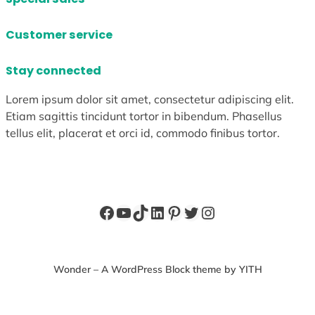
Customer service
Stay connected
Lorem ipsum dolor sit amet, consectetur adipiscing elit.
Etiam sagittis tincidunt tortor in bibendum. Phasellus
tellus elit, placerat et orci id, commodo finibus tortor.
Facebook
YouTube
TikTok
LinkedIn
Pinterest
X
Instagram
Wonder – A WordPress Block theme by YITH