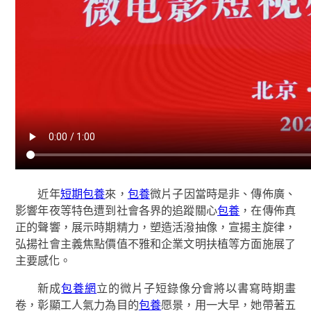
近年
短期包養
來，
包養
微片子因當時是非、傳佈廣、
影響年夜等特色遭到社會各界的追蹤關心
包養
，在傳佈真
正的聲響，展示時期精力，塑造活潑抽像，宣揚主旋律，
弘揚社會主義焦點價值不雅和企業文明扶植等方面施展了
主要感化。
新成
包養網
立的微片子短錄像分會將以書寫時期畫
卷，彰顯工人氣力為目的
包養
愿景，用一大早，她帶著五