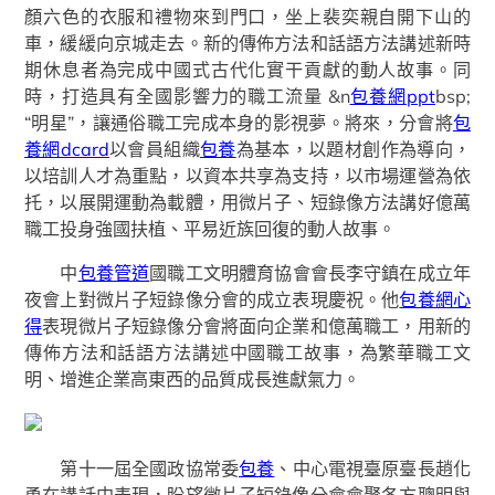
顏六色的衣服和禮物來到門口，坐上裴奕親自開下山的
車，緩緩向京城走去。新的傳佈方法和話語方法講述新時
期休息者為完成中國式古代化實干貢獻的動人故事。同
時，打造具有全國影響力的職工流量 &n
包養網ppt
bsp;
“明星”，讓通俗職工完成本身的影視夢。將來，分會將
包
養網dcard
以會員組織
包養
為基本，以題材創作為導向，
以培訓人才為重點，以資本共享為支持，以市場運營為依
托，以展開運動為載體，用微片子、短錄像方法講好億萬
職工投身強國扶植、平易近族回復的動人故事。
中
包養管道
國職工文明體育協會會長李守鎮在成立年
夜會上對微片子短錄像分會的成立表現慶祝。他
包養網心
得
表現微片子短錄像分會將面向企業和億萬職工，用新的
傳佈方法和話語方法講述中國職工故事，為繁華職工文
明、增進企業高東西的品質成長進獻氣力。
第十一屆全國政協常委
包養
、中心電視臺原臺長趙化
勇在講話中表現，盼望微片子短錄像分會會聚各方聰明與