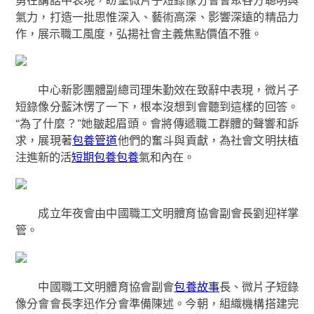
氣力，打造一批思惟深入、藝術高深、影響深遠的精品力
作，展示職工風度，弘揚社會主義焦點價值不雅。
中心新影團體副總司理朱勤效在致辭中表現，微片子
短錄像分藍沐愣了一下，根本沒想到會聽到這樣的回答。
“為了什麼？”她皺起眉頭。會將傳遞職工群體的聲響和訴
求，展現著
包養管道
他們的奮斗與貢獻，為社會文明扶植
注進新的活
短期包養
包養
氣和內在。
成立年夜會由中國職工文明體育協會副會長劉迎祥掌
管。
中國職工文明體育協會副會
包養故事
長、微片子短錄
像分會會長李迅作分會準備陳述。今朝，組織機構搭建完