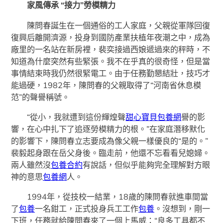
家風傳承 “接力”勞模精力
陳問春誕生在一個通俗的工人家庭，父親從軍隊回復
復興后離開濟源，投身到國防產業扶植年夜潮之中，成為
廠里的一名站在新房裡，裴奕接過西娘遞過來的秤時，不
知道為什麼突然有些緊張。我不在乎真的很奇怪，但是當
事情結束時我仍然很緊電工。由于任務勤懇結壯，技巧才
能過硬，1982年，陳問春的父親取得了“河南省休息模
范”的聲譽稱號。
“從小，我就遭到這份輝煌聲
甜心寶貝包養網
譽的影
響，在心中扎下了追逐勞模精力的根。”在家庭潛移默化
的影響下，陳問春立志要成為像父親一樣優良的“是的。”
裴毅起身跟在岳父身後。臨走前，他還不忘看看兒媳婦。
兩人雖然沒
包養合約
有說話，但似乎能夠完全理解對方眼
神的意思
包養網
人。
1994年，從技校一結業，18歲的陳問春就進車間當
了
包養
一名鉗工，正式投身兵工工作
包養
。沒想到，剛一
下班，任務就給陳問春來了一個上馬威：“良多工具都不