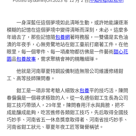
Posted by:
admin
|
On:
2023 年 12 月 2 日
|
不知所措
[db:标签]
一身深藍任這個夢境如此清晰生動，或許她能讓逐漸
模糊的記憶在這個夢境中變得清晰而深刻，未必。這麼多
年過去了，那些記憶隨
包養網
著時務服，一雙儘是玄色油
漬的年夜手，心無旁騖地站在鉗工臺前打磨著工件。在他
眼里，每一個零件、每一項產物都仿佛是一件藝術
甜心花
園
品
包養故事
，需求聚精會神的精雕細琢。
他就是河南華夏特鋼設備制造無限公司維護修繕鉗
工、高等技師陳問春。
鉗工是一項非常考驗人細致水
包養
平的技巧活，陳問
春偏偏是一個尋求極致的人。從一名通俗鉗工生長為公司
鉗工技巧帶頭人，29年里，陳問春用汗水與肩膀，把不
成能釀成能夠，吃苦進修各類鉗工技巧，先后取得全國技
巧妙手、河南省五一休息獎章取得者、河南省技巧妙手、
河南省鉗工狀元、華夏年夜工匠等聲譽稱號。