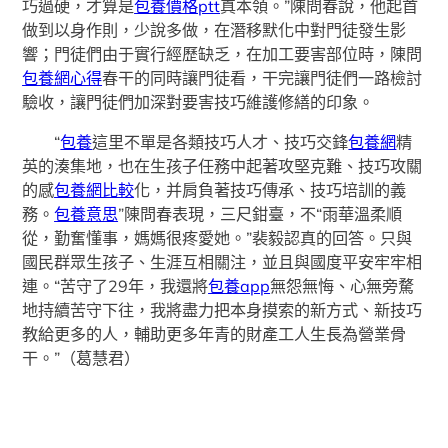
巧過硬，才算是
包養價格ptt
真本領。”陳問春說，他起首
做到以身作則，少說多做，在潛移默化中對門徒發生影
響；門徒們由于實行經歷缺乏，在加工要害部位時，陳問
包養網心得
春干的同時讓門徒看，干完讓門徒們一路檢討
驗收，讓門徒們加深對要害技巧維護修繕的印象。
“
包養
這里不單是各類技巧人才、技巧交鋒
包養網
精
英的湊集地，也在生孩子任務中起著攻堅克難、技巧攻關
的感
包養網比較
化，并肩負著技巧傳承、技巧培訓的義
務。
包養意思
”陳問春表現，三尺鉗臺，不“雨華溫柔順
從，勤奮懂事，媽媽很疼愛她。”裴毅認真的回答。只與
國民群眾生孩子、生涯互相關注，並且與國度平安牢牢相
連。“苦守了29年，我還將
包養app
無怨無悔、心無旁騖
地持續苦守下往，我將盡力把本身摸索的新方式、新技巧
教給更多的人，輔助更多年青的財產工人生長為營業骨
干。”（葛慧君）