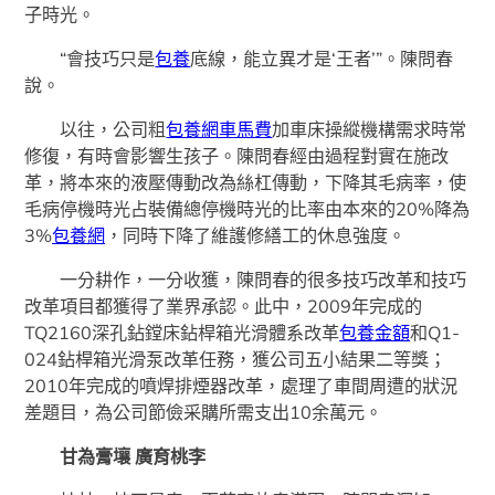
子時光。
“會技巧只是
包養
底線，能立異才是‘王者’”。陳問春
說。
以往，公司粗
包養網車馬費
加車床操縱機構需求時常
修復，有時會影響生孩子。陳問春經由過程對實在施改
革，將本來的液壓傳動改為絲杠傳動，下降其毛病率，使
毛病停機時光占裝備總停機時光的比率由本來的20%降為
3%
包養網
，同時下降了維護修繕工的休息強度。
一分耕作，一分收獲，陳問春的很多技巧改革和技巧
改革項目都獲得了業界承認。此中，2009年完成的
TQ2160深孔鉆鏜床鉆桿箱光滑體系改革
包養金額
和Q1-
024鉆桿箱光滑泵改革任務，獲公司五小結果二等獎；
2010年完成的噴焊排煙器改革，處理了車間周遭的狀況
差題目，為公司節儉采購所需支出10余萬元。
甘為膏壤 廣育桃李