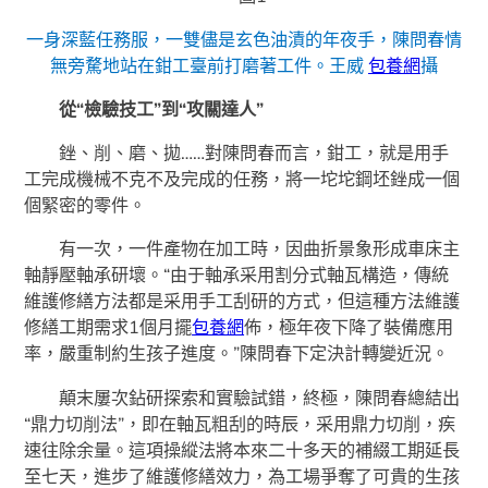
一身深藍任務服，一雙儘是玄色油漬的年夜手，陳問春情
無旁騖地站在鉗工臺前打磨著工件。王威
包養網
攝
從“檢驗技工”到“攻關達人”
銼、削、磨、拋……對陳問春而言，鉗工，就是用手
工完成機械不克不及完成的任務，將一坨坨鋼坯銼成一個
個緊密的零件。
有一次，一件產物在加工時，因曲折景象形成車床主
軸靜壓軸承研壞。“由于軸承采用割分式軸瓦構造，傳統
維護修繕方法都是采用手工刮研的方式，但這種方法維護
修繕工期需求1個月擺
包養網
佈，極年夜下降了裝備應用
率，嚴重制約生孩子進度。”陳問春下定決計轉變近況。
顛末屢次鉆研探索和實驗試錯，終極，陳問春總結出
“鼎力切削法”，即在軸瓦粗刮的時辰，采用鼎力切削，疾
速往除余量。這項操縱法將本來二十多天的補綴工期延長
至七天，進步了維護修繕效力，為工場爭奪了可貴的生孩