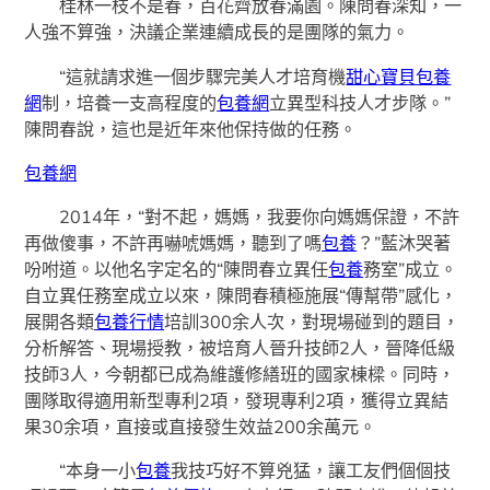
桂林一枝不是春，百花齊放春滿園。陳問春深知，一
人強不算強，決議企業連續成長的是團隊的氣力。
“這就請求進一個步驟完美人才培育機
甜心寶貝包養
網
制，培養一支高程度的
包養網
立異型科技人才步隊。”
陳問春說，這也是近年來他保持做的任務。
包養網
2014年，“對不起，媽媽，我要你向媽媽保證，不許
再做傻事，不許再嚇唬媽媽，聽到了嗎
包養
？”藍沐哭著
吩咐道。以他名字定名的“陳問春立異任
包養
務室”成立。
自立異任務室成立以來，陳問春積極施展“傳幫帶”感化，
展開各類
包養行情
培訓300余人次，對現場碰到的題目，
分析解答、現場授教，被培育人晉升技師2人，晉降低級
技師3人，今朝都已成為維護修繕班的國家棟樑。同時，
團隊取得適用新型專利2項，發現專利2項，獲得立異結
果30余項，直接或直接發生效益200余萬元。
“本身一小
包養
我技巧好不算兇猛，讓工友們個個技