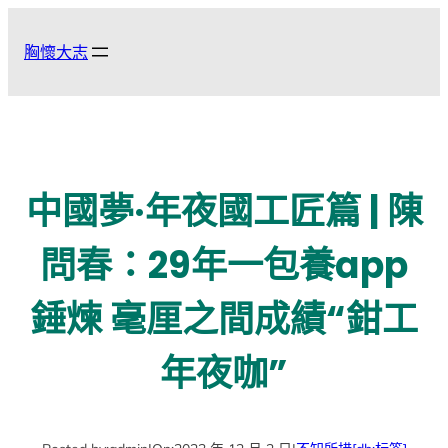
跳
至
胸懷大志
主
要
內
容
中國夢·年夜國工匠篇 | 陳
問春：29年一包養app
錘煉 毫厘之間成績“鉗工
年夜咖”