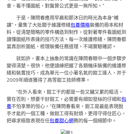
會，看不懂圖紙，對盤算公式更是一無所知。”
于是，陳問春應用早晨和節沐日的時光為本身“補
課”，彙集了大批關于維護修繕
包養價格
裝備的冊本和材
料，從清楚簡略的零件構造到制作，從對著零件看圖紙到
讀懂圖紙所表達的技巧方法。每一次維護修繕，陳問春都
當真剖析圖紙，梳理裝備任務道理，不竭實驗確認。
就如許，書本上抽象的常識在陳問春眼中一個步驟步
變得清楚。很快，他便諳練把握了各類機床裝備的維護修
繕和裝置技巧，成為單元一位小著名氣的鉗工達人，并于
2009年順遂獲得了高等鉗工技師標準。
“在外人看來，鉗工干的都是一些又臟又累的粗活，
實在否則，想要干好鉗工，必需要有細如發絲的仔細和
包
養
不怕享樂的恒心。”在陳問春看來，鉗工是最能表現脫
手才能的一個工種，做鉗工得有耐煩，更得守得住匠心，
把尋求極致表現在任
包養甜心網
務的每一個細節中。