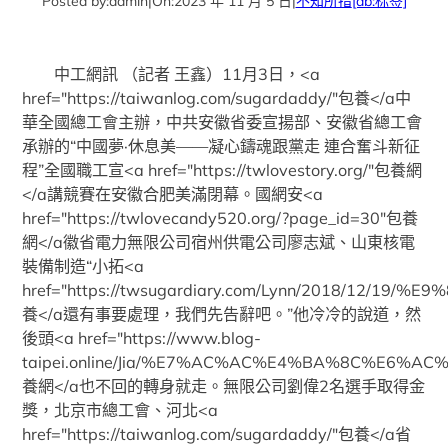
Posted by:
admin
|
On:
2023 年 11 月 5 日
|
不知所措
[db:标签]
中工網訊 （記者 王鑫）11月3日，<a
href="https://taiwanlog.com/sugardaddy/"包養</a中
華全國總工會主辦，中共安徽省委宣揚部、安徽省總工會
承辦的“中國夢·休息美——凝心鑄魂跟黨走 連合奮斗新征
程”全國職工宣<a href="https://twlovestory.org/"包養網
</a講競賽在安徽合肥美滿閉幕。國網安<a
href="https://twlovecandy520.org/?page_id=30"包養
網</a徽省電力無限公司宿州供電公司廖志斌、山東核電
裝備制造“小拓<a
href="https://twsugardiary.com/Lynn/2018/
養</a還有事要處理，我們先告辭吧。”他冷冷的說道，然
後頭<a href="https://www.blog-
taipei.online/Jia/%E7%AC%AC%E4%BA%8C%E
養網</a也不回的轉身就走。無限公司劉偉2名選手取得金
獎，北京市總工會、河北<a
href="https://taiwanlog.com/sugardaddy/"包養</a省