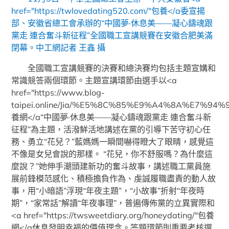
href="https://twlovedating520.com/"包養</a委宣揚
部、安徽省總工會承辦的“中國夢·休息美——凝心鑄魂跟
黨走 連合奮斗新征程”全國職工宣講競賽在安徽合肥美滿
閉幕。中工網記者 王鑫 攝
全國職工宣講競賽的決賽和總決賽均包括主題宣媾和
常識競答兩個環節。主題宣講環節由選手以<a
href="https://www.blog-
taipei.online/Jia/%E5%8C%85%E9%A4%8A%E7%
養網</a“中國夢·休息美——凝心鑄魂跟黨走 連合奮斗新
征程”為主題，活潑鮮活地講述在黨的引導下苦守初心任
務、勇立“花兒？”藍媽媽一瞬間嚇得瞪大了眼睛，感覺這
不像是女兒會說的那樣。 “花兒，你不舒服嗎？為什麼這
麼說？”她伸手潮頭建新功的奮斗故事，講述職工黨員施
展前鋒模范感化、積極擔負作為、虔誠履職盡責的動人故
事，用“小暗語”浮現“年夜主題”，“小故事”折射“年夜時
期”，“家常話”解讀“年夜事理”，普遍傳佈黨的立異實際和
<a href="https://twsweetdiary.org/honeydating/"包養
網</a休息發明幸福的價值理念。答題環節則重要考核選