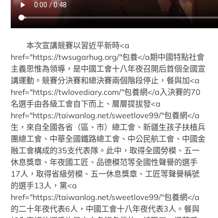
本次宣講競賽以習近平新時<a
href="https://twsugarhug.org/"包養</a期中國特點社會
主義思惟為領導，是中國工會十八年夜召開后首個全國宣
講運動。競賽分決賽和總決賽兩個階段停止，餐與加<a
href="https://twlovediary.com/"包養網</a入決賽的70
名選手由各級工會自下而上、層層提拔發<a
href="https://taiwanlog.net/sweetlove99/"包養網</a
生，來自全國各省（區、市）總工會、新疆生孩子扶植兵
團總工會、中華全國鐵路總工會、中公民航工會、中國金
融工會構成的35支代表隊。此中，取得全國勞模、五一
休息獎章、年夜國工匠、品德模范等全國性聲譽的選手
17人，取得省級勞模、五一休息獎章、工匠等聲譽稱號
的選手13人，黨<a
href="https://taiwanlog.net/sweetlove99/"包養網</a
的二十年夜代表6人，中國工會十八年夜代表3人。餐與