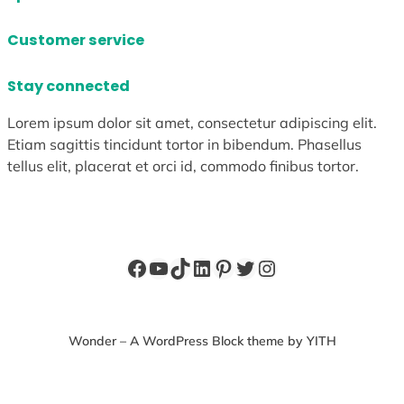
Customer service
Stay connected
Lorem ipsum dolor sit amet, consectetur adipiscing elit.
Etiam sagittis tincidunt tortor in bibendum. Phasellus
tellus elit, placerat et orci id, commodo finibus tortor.
Facebook
YouTube
TikTok
LinkedIn
Pinterest
X
Instagram
Wonder – A WordPress Block theme by YITH