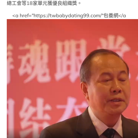
總工會等18家單元獲優良組織獎。
<a href="https://twbabydating99.com/"包養網</a