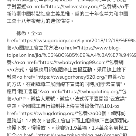
手對習近<a href="https://twlovestory.org/"包養網</a平
新時期中國特點社會主義思惟、黨的二十年夜精力和中國
工會十八年夜精力的進修懂得。
據悉，全<a
href="https://twsugardiary.com/Lynn/2018/
養</a國總工會立異方法<a href="https://www.blog-
taipei.online/Jia/%E5%8C%85%E9%A4%8A%E7%
養</a<a href="https://twbabydating99.com/"包養網
</a方式，普遍應用新媒體停止宣揚互動，采用線上線下
融會<a href="https://twsugarhoney520.org/"包養</a
的方法，在組織職工展開線下宣講的同時展開“云宣講”，
應用“職工書屋”A<a href="https://twhugdating.org/"包
養</aPP、微信大眾號、微信小法式等平臺開設“云宣講”
專題，全國職工自行錄制并上傳宣講錄像作品101<a
href="https://twhugdating.org/"包養</a00個，總拜訪
量跨越1.17億次。各級工會自下而上組織線下宣講那顆心
也慢下來。慢慢放下。競賽近1.9萬場，1.4萬余名勞模工
匠介<a href="https://www.taiwanblog.net/Amber/"包