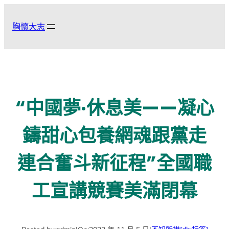
跳
至
胸懷大志
主
要
內
容
“中國夢·休息美——凝心
鑄甜心包養網魂跟黨走
連合奮斗新征程”全國職
工宣講競賽美滿閉幕