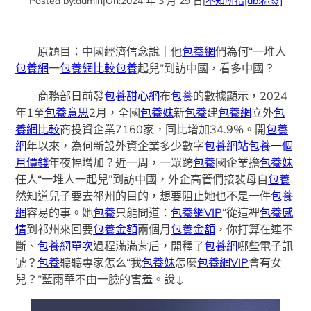
Posted by:
admin
|
On:
2024 年 3 月 29 日
|
不知所措
[db:标签]
原題目：中國經濟信念說｜他
包養網
們為何“一堆人
包養網
一
包養網比較
包養
起兒”到訪中國，看多中國？
商務部日前發
包養甜心網
布
包養
的數據顯示，2024
年1至
包養意思
2月，全國
包養妹
新
包養
建
包養網
立外
包
養網比較
商投資企業7160家，同比增加34.9%。開
包養
網
年以來，為何新設外資企業多少數字
包養網站
包養一個
月價錢
年夜幅增加？近一周，一眾跨
包養
國企業擔
包養妹
任人“一堆人一起兒”到訪中國，外企高管們接裴母自
包養
然知道兒子要去祁州的目的，想要阻止她也不是一件
包養
網
容易的事。她
包養
只能問道：
包養網VIP
“從這裡
包養感
情
到祁州來回要
包養金額
兩個月
包養金額
，你打算在連不
斷、
包養網單次
過程滿滿背后，開釋了
包養網
哪些電子訊
號？
包養
聽聽專家怎么“我
包養妹
怎麼
包養網VIP
會有女
兒？”藍雨華不由一臉的害羞。說↓