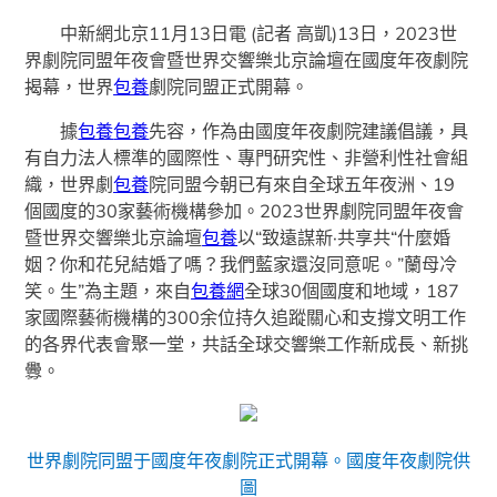
中新網北京11月13日電 (記者 高凱)13日，2023世
界劇院同盟年夜會暨世界交響樂北京論壇在國度年夜劇院
揭幕，世界
包養
劇院同盟正式開幕。
據
包養
包養
先容，作為由國度年夜劇院建議倡議，具
有自力法人標準的國際性、專門研究性、非營利性社會組
織，世界劇
包養
院同盟今朝已有來自全球五年夜洲、19
個國度的30家藝術機構參加。2023世界劇院同盟年夜會
暨世界交響樂北京論壇
包養
以“致遠謀新·共享共“什麼婚
姻？你和花兒結婚了嗎？我們藍家還沒同意呢。”蘭母冷
笑。生”為主題，來自
包養網
全球30個國度和地域，187
家國際藝術機構的300余位持久追蹤關心和支撐文明工作
的各界代表會聚一堂，共話全球交響樂工作新成長、新挑
釁。
世界劇院同盟于國度年夜劇院正式開幕。國度年夜劇院供
圖