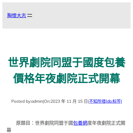
跳
至
胸懷大志
主
要
內
容
世界劇院同盟于國度包養
價格年夜劇院正式開幕
Posted by:
admin
|
On:
2023 年 11 月 15 日
|
不知所措
[db:标签]
原題目：世界劇院同盟于國
包養網
度年夜劇院正式開
幕