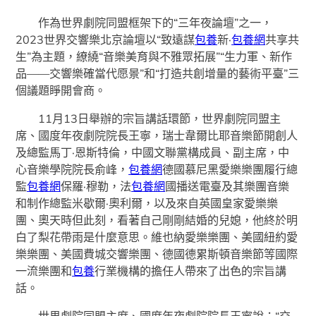
作為世界劇院同盟框架下的“三年夜論壇”之一，
2023世界交響樂北京論壇以“致遠謀
包養
新·
包養網
共享共
生”為主題，繚繞“音樂美育與不雅眾拓展”“生力軍、新作
品——交響樂確當代愿景”和“打造共創增量的藝術平臺”三
個議題睜開會商。
11月13日舉辦的宗旨講話環節，世界劇院同盟主
席、國度年夜劇院院長王寧，瑞士韋爾比耶音樂節開創人
及總監馬丁·恩斯特倫，中國文聯黨構成員、副主席，中
心音樂學院院長俞峰，
包養網
德國慕尼黑愛樂樂團履行總
監
包養網
保羅·穆勒，法
包養網
國播送電臺及其樂團音樂
和制作總監米歇爾·奧利爾，以及來自英國皇家愛樂樂
團、奧天時但此刻，看著自己剛剛結婚的兒媳，他終於明
白了梨花帶雨是什麼意思。維也納愛樂樂團、美國紐約愛
樂樂團、美國費城交響樂團、德國德累斯頓音樂節等國際
一流樂團和
包養
行業機構的擔任人帶來了出色的宗旨講
話。
世界劇院同盟主席、國度年夜劇院院長王寧說：“交