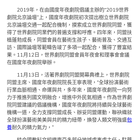
2019年，在由國度年夜劇院倡議主辦的“2019世界
劇院北京論壇”上，國度年夜劇院初次提出樹立世界劇院
北京論壇交通一起配合機制，摸索成立世界劇院同盟，獲
得了世界劇院同業們的普遍支撐和呼應。四年來，同盟扶
植蓬勃成長，同盟會員在藝術生孩子、藝術普及、交通互
訪、國際論壇等範疇告竣了多項一起配合，獲得了豐富結
果。11月12日，世界劇院同盟會員年夜會和理事會會議
在國度年夜劇院舉辦。
11月13日，活著界劇院同盟開幕典禮上，世界劇院
同盟主席、國度年夜劇院院長王寧表現，“全球扮演藝術
行業血脈相通、命運與共，多年來，國度年夜劇院一向努
力于推進列國文明融合，增進中外民氣相通。作為世界劇
院同盟建議的倡議機構，國度年夜劇院將持續與全球藝術
機構一道，全力支撐同盟成長、辦妥同盟運動，聯袂織就
全球扮演藝術美美與共的精力紐帶，煥發人類文明強盛
包
養
耐久的精力氣力，”
結合國教科文組織東亞多部分地域處事處主任、駐華