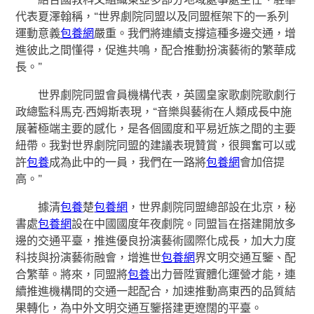
代表夏澤翰稱，“世界劇院同盟以及同盟框架下的一系列
運動意義
包養網
嚴重。我們將連續支撐這種多邊交通，增
進彼此之間懂得，促進共鳴，配合推動扮演藝術的繁華成
長。”
世界劇院同盟會員機構代表，英國皇家歌劇院歌劇行
政總監科馬克·西姆斯表現，“音樂與藝術在人類成長中施
展著極端主要的感化，是各個國度和平易近族之間的主要
紐帶。我對世界劇院同盟的建議表現贊賞，很興奮可以或
許
包養
成為此中的一員，我們在一路將
包養網
會加倍提
高。”
據清
包養
楚
包養網
，世界劇院同盟總部設在北京，秘
書處
包養網
設在中國國度年夜劇院。同盟旨在搭建開放多
邊的交通平臺，推進優良扮演藝術國際化成長，加大力度
科技與扮演藝術融會，增進世
包養網
界文明交通互鑒、配
合繁華。將來，同盟將
包養
出力晉陞實體化運營才能，連
續推進機構間的交通一起配合，加速推動高東西的品質結
果轉化，為中外文明交通互鑒搭建更遼闊的平臺。