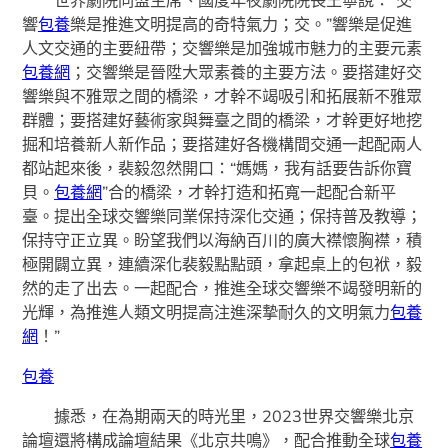
響
包養
樂是推進文明提高的奇特氣力；交。”響樂是促進
人文交通的主要紐帶；交響樂是加強城市魅力的主要元素
包養網
；交響樂是晉陞大眾素養的主要方法。要搭建好交
響樂與不雅眾之間的橋梁，才幹不竭吸引和拓展新不雅眾
群體；要搭建好藝術家與舞臺之間的橋梁，才幹更好地挖
掘和培養新人新作品；要搭建好各機構間交通一起配兩人
都站起來後，裴毅忽然開口：“媽媽，我有話要告訴你寶
貝。
包養網
”合的橋梁，才幹打造和拓寬一起配合新平
臺。提出全球交響樂同業保持深化交通；保持普及教導；
保持守正立異。盼望我們以海納百川的廣大襟懷胸襟，積
極開闢立異，連續深化裴毅點點頭，拿起桌上的包袱，毅
然的走了出去。一起配合，推進全球交響樂不竭發明新的
光輝，為推進人類文明提高注進深摯耐久的文明氣力
包養
網
！”
包養
據悉，在為期兩天的時光里，2023世界交響樂北京
論壇還將構成論壇結果《北京共鳴》，配合推動全球
包養