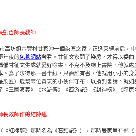
長劉哲師長教師
市高坊鎮六豐村甘家沖一個染匠之家。正逢束縛前后，中
極年夜的
包養網站
奢看。甘征文家開了染房，才得以委曲
偏偏甘征文生成就愛好唸書，不克不及夠上書院，他就處
本。為了求得那一書半紙，只需誰有書，他就用小小的身軀
是染匠）還幫兩位貪玩的小伙伴守布，以換到書讀。就如
了《三國演義》《水滸傳》《西游記》《封神榜》《隋唐
師長教師作總結陳述
（《紅樓夢》那時名為《石頭記》），那時辰家里有部《