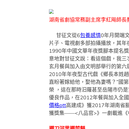
湖南省劇協常務副主席李紅飚師長
甘征文從6
包養感情
0年月開端
片子、電視劇多部拍攝播放，其年夜
1990年中國文華年夜獎腳本提名
意地對甘征文說：看這個戲，我三
玄月餐與加入由文明部舉行的第六
2010年年夜型古代戲《鄉長本姓
直盼著嫁給他，娶他為妻嗎？”國第
榮 ，這在那時汨羅甚至岳陽市仍
優良作品，在2012年餐與加入全
價格ptt
高建成》獲2017年湖南
獲獎集——<八品官>》一劇載進
撈刀河里撈菜餅