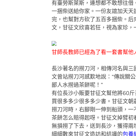
有臺勞斯萊斯，連想都不敢想往借
一捆柴送給你家。一份友誼加天天
完，也幫對方砍了五百多捆柴。后
文，甘征文欣喜若狂，視為家珍，
甘師長教師已經為了看一套書幫他
長沙著名的撈刀河，相傳河名與三
文曾站撈刀河感歎地說：“傳說關
鄙人水撈過茶餅呢！”
有位長沙小販要甘征文幫他將60斤
買很多多少很多多少書。甘征文朝
撈刀河時，右腳剛一伸到船頭，一不
茶餅怎么賠得起呀。甘征文掉臂初
無損撈了下去，送到長沙，獲得兩
細細數來甘征文造訪和結識的
包養