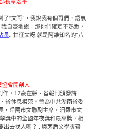
部長章宏平
到了“文哥”，我說我有個哥們，語氣
，我自豪地說：那你們確定不熟悉，
站長
.. 甘征文呀 就是阿誰知名的“八
護協會開創人
創作，17歲在縣、省報刊頒發詩
、省休息模范。曾為中共湖南省委
長，岳陽市文聯副主席，汨羅市文
學獎中的全國年夜獎和最高獎，相
出去找人嗎？ , 與茅盾文學獎齊