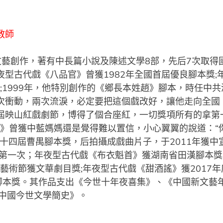
教師
文藝創作，著有中長篇小說及陳述文學8部，先后7次取得
型古代戲《八品官》曾獲1982年全國首屆優良腳本獎;
獎;1999年，他特別創作的《鄉長本姓趙》腳本，時任中
次衝動，兩次流淚，必定要把這個戲改好，讓他走向全國
屆映山紅戲劇節，博得了個合座紅，一切獎項所有的拿第
趙》曾獲中藍媽媽還是覺得難以置信，小心翼翼的說道：
十四屆曹禺腳本獎，后拍攝成戲曲片子，于2011年獲中宣
是第一次；年夜型古代戲《布衣魁首》獲湖南省田漢腳本
國藝術節獲文華劇目獎;年夜型古代戲《甜酒謠》獲2017
省腳本獎。其作品支出《今世十年夜喜集》、《中國新文藝
《中國今世文學簡史》。