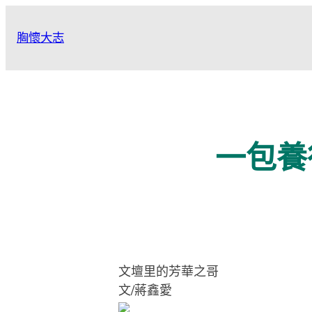
跳
至
胸懷大志
主
要
內
容
一包養
文壇里的芳華之哥
文/蔣鑫愛