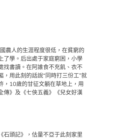
國農人的生涯程度很低，在貧窮的
上了學。后出處于家庭窮困，小學
處找書讀。在阿誰食不充飢、衣不
，用此刻的話說“同時打三份工”就
許，10歲的甘征文躺在草地上，用
全傳》及《七俠五義》《兒女好漢
《石頭記》，估量不亞于此刻家里