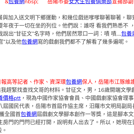
&
包養網
nbsp; 岳陽市委
女大生包養俱樂部
宣揚部副
餐與加入送文明下鄉運動，和幾位戲迷嗲嗲聊著聊著，聊
要年夜于一切在坐的列位。他們說：誰呀 看我們熟悉不 
說出“甘征文”名字時，他們居然眾口一詞：嘖 嘖….
包養
官”以及他
包養網
寫的戲劇我們都不了解看了幾多遍呢。
日報高等記者、作家、資深環
包養網
保人，岳陽市江豚維
后我趕緊找查找文哥的材料。甘征文，男，16歲開端文學
養價格ptt
，現為中國作家協會會員、中國戲劇家協會理事
八屆國民代表，岳陽市首屆作協主席，汨羅市文明局副局
》獲全國首
包養網
屆戲劇文學腳本創作一等獎，這是腳本文
房門的門閂已經打開，說明有人出去了。所以，她現在要
般。