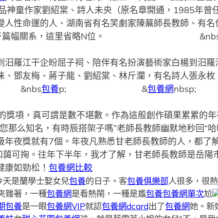
品神童作家劉紹棠、詩人未央（原名章開通，1985年曾
變人性命運的人、湖南省有名笑劇家陳蕪師長教師、有名
RY，由于篇幅關系，這里省略N位。 &nbs
到汨羅江干企盼屈子祠、陪伴有名扮演藝術家白楊到汨羅
沫、鄧友梅、蔣子龍、劉紹棠、林斤瀾，有名詩人張永枚
nbs
包養
p; &
包養網
nb
獎項，真可謂是數不堪數。作為這般創作碩果累累的年夜
您那么知名，有時辰搭架子嗎”老師長教師幽默地秒回“哈
級年夜獎就有7個。年夜凡熟悉甘老師長教師的人，都了
、和藹可掬。往年下半年，我才了解，甘老師長教師是岳陽
健康如勁松！
包養網比較
||今天是蘭學士娶女兒
包養
的日子。客
包養俱樂部
人很多，很熱
夾雜著，一種
包養網
是看熱鬧，一種是尷
包養
包養網單次
尬
期包養
是一眼
包養網VIP
就認
包養網dcard
出了
包養網
她。新