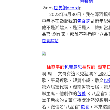
包養網
&nbs
包養網dcard
p;
2023年6月30日，我在濠河鎮
中無不在顯擺我的
包養網
哥們年紀
他不是湘陰人，是汨羅人。誰知當我
品官”劇作家，那誰不熟悉啊 “八品
包養網站
徐亞平師
包養意思
長教師 湖南
啊 啊……文哥有這么兇猛嗎？回家
歌、平易近歌、短篇小說、散文
包
第六屆黨代表，湖南省第七屆、第
聯主席。他創作的
包養
《 八品官
當于后來的文華年夜獎冰然沒想到主
名。微信名“八品官”
包養
，本來這