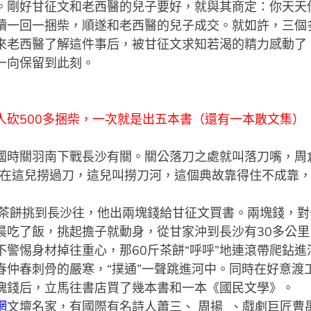
。剛好甘征文和老西醫的兒子要好，就與其商定：你天天
讀一回一捆柴，順遂和老西醫的兒子成交。就如許，三個
來老西醫了解這件事后，被甘征文求知若渴的精力感動了
一向保留到此刻。
人砍500多捆柴，一次就是出五本書（還有一本散文集）
國時關羽南下戰長沙有關。關公落刀之處就叫落刀嘴，周
公在這兒撈過刀，這兒叫撈刀河，這個典故靠得住不成靠
茶餅挑到長沙往，他出兩塊錢給甘征文買書。兩塊錢，對
晨吃了飯，挑起擔子就動身，從甘家沖到長沙有30多公
警惕身材掉往重心，那60斤茶餅“呼呼”地連滾帶爬鉆進
春仲春刺骨的嚴寒，“撲通”一聲跳進河中。同時在好意渡
塊錢后，立馬往書店買了幾本書和一本《國民文學》。
網
文壇名家，有國際有名詩人蕭三、 周揚 、戲劇巨匠曹