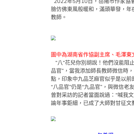
2022年5月10日，岳陽市作家
臉仿佛東風般暖和，滿頭華發，年
教師。
圖中為湖南省作協副主席、毛澤東
“八“花兒你別胡說！他們沒能阻
品官”，當我添加師長教師微信時
點，印象中九品芝麻官似乎是以前
“八品官”仍是“九品官”，與微信
曾對采訪的記者當面說過：“喊我文
論年事鉅細，已成了大師對甘征文