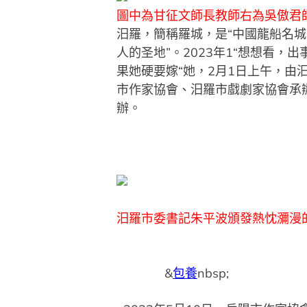
圖中為甘征文師長教師
右為吳傲君
汨羅，簡稱羅城，是“中國龍船名城
人的圣地”。2023年1“想想看
果她硬要嫁“她，2月1日上午，
市作家協會、汨羅市戲劇家協會承
辦。
汨羅市委書記朱平波頒發熱忱瀰漫
&
包養
nb