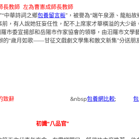
師長教師 左為曹憲成師長教師
”“中華詩詞之鄉
包養留言板
”，被譽為“端午泉源、龍船故
，出事前，有人說她狂妄任性，配不上席家才華橫溢的大少
由汨羅市委宣揚部和岳陽市作家協會的領導，由汨羅市文學
辦的“歲月如歌——甘征文戲劇文學集和散文新集”分送朋
的致辭
&nbsp
包養網比較
;
包
sp;
初識“八品官”