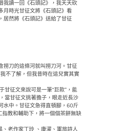
借我讀一回《石頭記》，我天天砍
多月時光甘征文將《石頭記》看
，居然將《石頭記》送給了甘征
倉撈刀的這條河就叫撈刀河。甘征
，我不了解，但我昔時在這兒實其實
于甘征文來說可是一筆“巨款”，能
里，當甘征文挑著擔子，眼走近長沙
河水中。甘征文急得直頓腳，60斤
工指教和輔助下，將一個個茶餅無缺
禺、老作家丁玲 、康濯、軍旅詩人