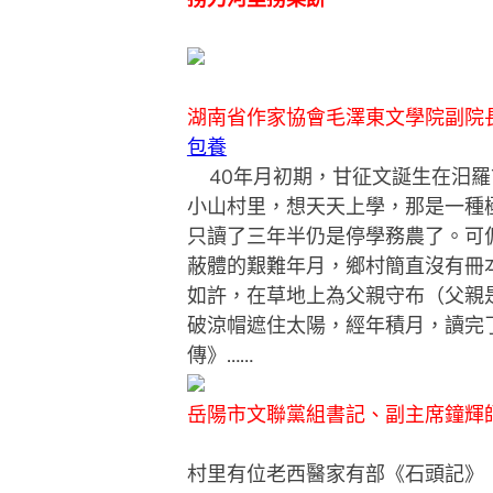
湖南省作家協會毛澤東文學院副院
包養
40年月初期，甘征文誕生在汨羅
小山村里，想天天上學，那是一種
只讀了三年半仍是停學務農了。可
蔽體的艱難年月，鄉村簡直沒有冊
如許，在草地上為父親守布（父親
破涼帽遮住太陽，經年積月，讀完
傳》……
岳陽市文聯黨組書記、副主席鐘輝
村里有位老西醫家有部《石頭記》