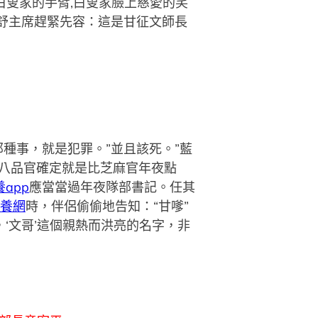
白叟家的手臂,白叟家臉上慈愛的笑
舒主席趕緊先容：這是甘征文師長
種事，就是犯罪。”並且該死。”藍
然八品官確定就是比芝麻官年夜點
app
應當當過年夜隊部書記。任其
養網
時，伴侶偷偷地告知：“甘嗲”
‘文哥’這個親熱而洪亮的名字，非