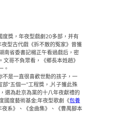
國度獎，年夜型戲劇20多部，并有
年夜型古代戲《拆不散的冤家》曾獲
共湖南省委書記楊正午看過戲后，密
。文哥不負眾看，《鄉長本姓趙》
一。
“你不是一直很喜歡世勳的孩子，一
部“五個一”工程獎，,片子獲此殊
獎，選為赴京為黨的十八年夜獻禮的
年度國度藝術基金;年夜型歌劇《
包養
年夜系》、《金曲集》、《曹禺腳本