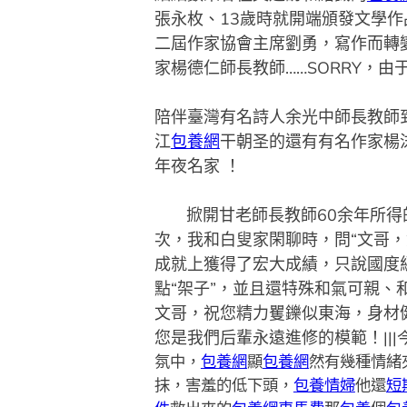
張永枚、13歲時就開端頒發文學作
二屆作家協會主席劉勇，寫作而轉
家楊德仁師長教師……SOR
陪伴臺灣有名詩人余光中師長教師
江
包養網
干朝圣的還有有名作家楊
年夜名家 ！ &
掀開甘老師長教師60余年所得的
次，我和白叟家閑聊時，問“文哥，
成就上獲得了宏大成績，只說國度
點“架子”，並且還特殊和氣可親
文哥，祝您精力矍鑠似東海，身材
您是我們后輩永遠進修的模範！
|
氛中，
包養網
顯
包養網
然有幾種情緒
抹，害羞的低下頭，
包養情婦
他還
短