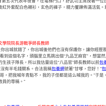
協會第五次代表年夜會，在電梯門口，舒武功主席挽著一位
夜紅外套配白色襯衫，玄色的褲子，精力矍鑠佈滿活氣。
文學院院長游戰爭師長教師
止你出城就錯了，你出城後他們也沒有保護你，讓你經歷那
，看到這個名字，頭腦里立馬跳出個“九品芝麻官”，想當
的生孩子隊長，所以我估量這位“八品官”師長教師以前
包養
老友沒有半毛錢關系。合法我稱
包養網
號著“甘嗲，您好！”
包
哥，把我喊年青點不，我的子侄都是這么喊我的。”于是，
教員的尊稱。”