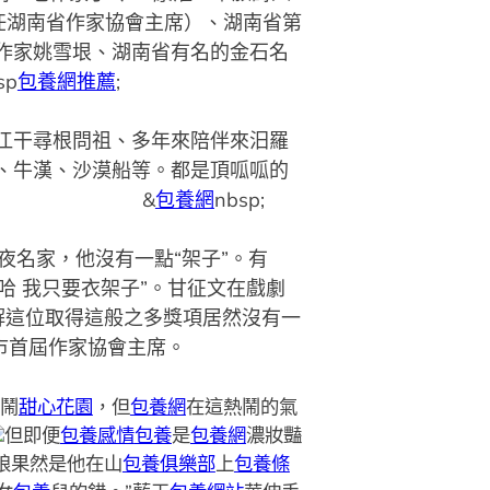
任湖南省作家協會主席）、湖南省第
作家姚雪垠、湖南省有名的金石名
p
包養網推薦
;
江干尋根問祖、多年來陪伴來汨羅
、牛漢、沙漠船等。都是頂呱呱的
sp; &
包養網
nbsp;
名家，他沒有一點“架子”。有
哈 我只要衣架子”。甘征文在戲劇
解這位取得這般之多獎項居然沒有一
市首屆作家協會主席。
鬧
甜心花園
，但
包養網
在這熱鬧的氣
但即便
包養感情
包養
是
包養網
濃妝豔
娘果然是他在山
包養俱樂部
上
包養條