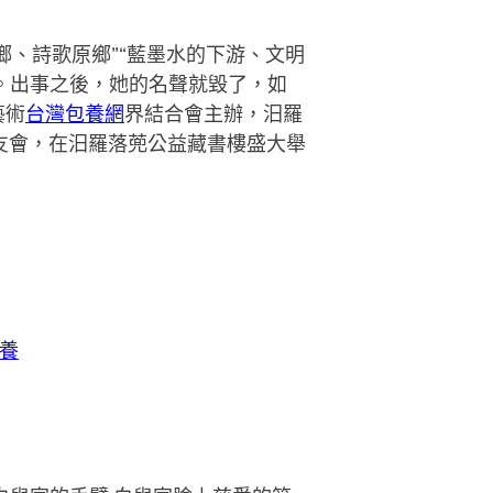
鄉、詩歌原鄉”“藍墨水的下游、文明
爺。出事之後，她的名聲就毀了，如
藝術
台灣包養網
界結合會主辦，汨羅
友會，在汨羅落蔸公益藏書樓盛大舉
養