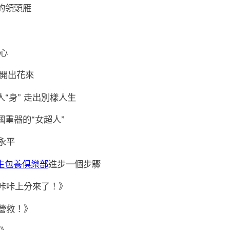
的領頭雁
換心
上開出花來
“身” 走出別樣人生
夜國重器的“女超人”
永平
生包養俱樂部
進步一個步驟
咔咔上分來了！》
營救！》