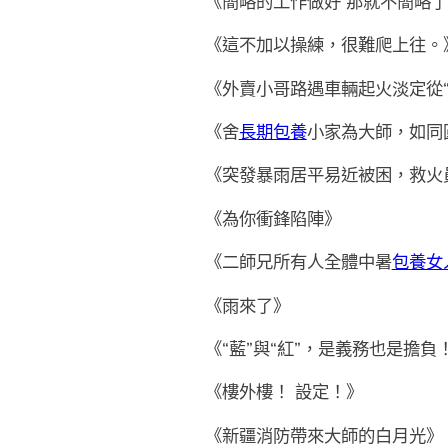
《簡略的工作做好 那就不簡略
《這不加以操練，很難爬上往
《外賣小哥路遇車輛起火淡定從
《舍
長期包養
小家為大師，如同
《突發暴雨居平易近被困，救火
《為你衝鋒陷陣》
《二師兄所有人全體中暑
包養女
《雨來了》
《“藍”與“紅”，是義務也是擔負
《樓外樓！ 設定！》
《新疆消防帶來大師的白月光》