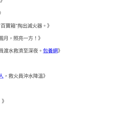
了》
。》
“百寶箱”掏出滅火器。》
圓月，照亮一方！》
員渡水救濟至深夜。
包養網
》
人
，救火員沖水降溫》
！》