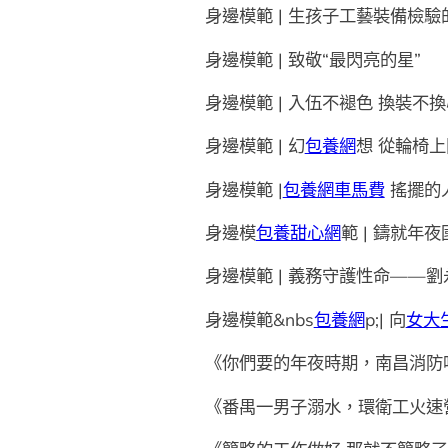
身邊模範 | 生孩子工藝裝備檢驗
身邊模範 | 致敬“最閃亮的星”
身邊模範 | 入伍不褪色 換裝不
身邊模範 | 幻
包養網
想 從輪椅
身邊模範 |
包養網車馬費
搖擺的人
身邊模
包養甜心網
範 | 鑄就年
身邊模範 | 義務守護性命——劉
身邊模範&nbs
包養網
p;| 向
女大
《你們要的年夜時期，南昌消防
《番禺一男子溺水，環衛工火速