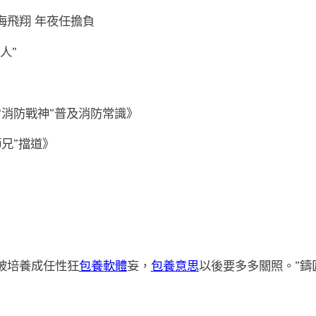
海飛翔 年夜任擔負
人”
“消防戰神”普及消防常識》
兄”擋道》
被培養成任性狂
包養軟體
妄，
包養意思
以後要多多關照。”鑄