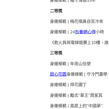
身邊模範 | 獨守海島33年
二等獎
身邊模範 | 梅花噴鼻自苦冷來
身邊模範 | 24
包養網心得
小時
《救火員與電梯競賽上10樓，
三等獎
身邊模範 | 年夜山信使
甜心花園
身邊模範 | 守冷門盡學
身邊模範 | 焊花圃丁
身邊模範 | 勵志“單王”周家其
身邊模範 | 高原上的“中國夢”