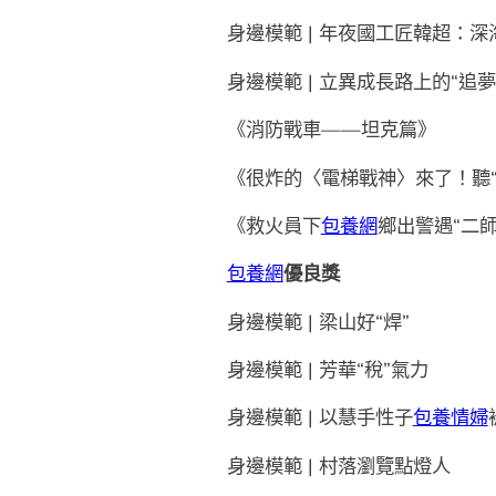
身邊模範 | 年夜國工匠韓超：深
身邊模範 | 立異成長路上的“追夢
《消防戰車——坦克篇》
《很炸的〈電梯戰神〉來了！聽
《救火員下
包養網
鄉出警遇“二師
包養網
優良獎
身邊模範 | 梁山好“焊”
身邊模範 | 芳華“稅”氣力
身邊模範 | 以慧手性子
包養情婦
身邊模範 | 村落瀏覽點燈人