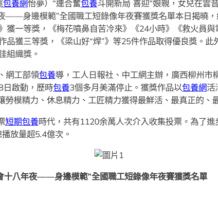
姚
包養網
怡夢）“連合奮
包養
斗開新局 喜迎“娘親，女兒在雲
夜——身邊模範”全國職工短錄像年夜賽獲獎名單本日揭曉，
年》獲一等獎，《梅花噴鼻自苦冷來》《24小時》《救火員與
作品獲三等獎，《梁山好“焊”》等25件作品取得優良獎。此
最佳組織獎。
、網工部領
包養
導，工人日報社、中工網主辦，廣西柳州市
8日啟動，歷時
包養
3個多月美滿停止。獲獎作品以
包養網
活
讓勞模精力、休息精力、工匠精力獲得最鮮活、最真正的、
票
短期包養
時代，共有1120余萬人次介入收集投票。為了
播放量超5.4億次。
工會十八年夜——身邊模範”全國職工短錄像年夜賽獲獎名單