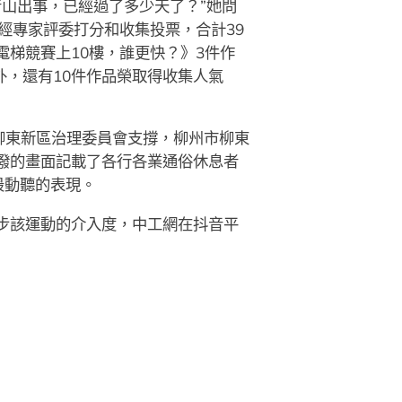
音山出事，已經過了多少天了？”她問
經專家評委打分和收集投票，合計39
電梯競賽上10樓，誰更快？》3件作
外，還有10件作品榮取得收集人氣
柳東新區治理委員會支撐，柳州市柳東
潑的畫面記載了各行各業通俗休息者
最動聽的表現。
進步該運動的介入度，中工網在抖音平