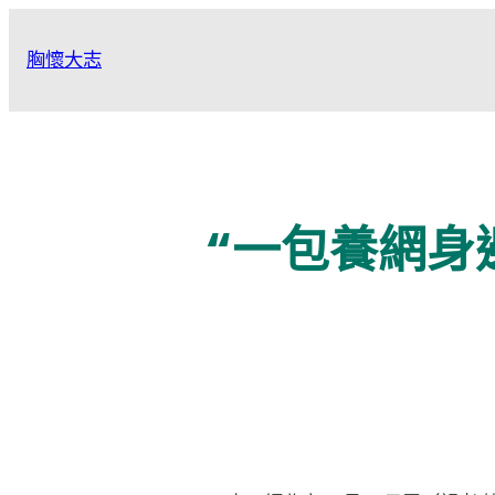
跳
至
胸懷大志
主
要
內
容
“一包養網身