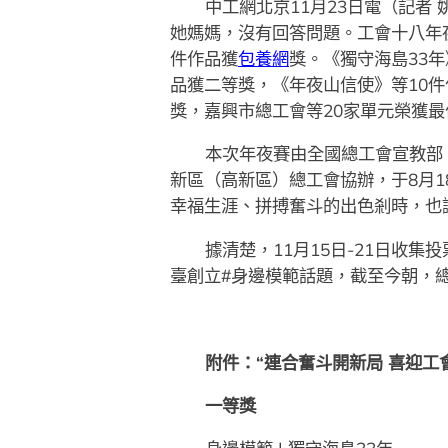
中工網北京11月23日電（記者 
她媽媽，沒有回答問題。工會十八年
件作品獲
包養網
獎。《獨守海島33
品獲二等獎，《年夜山信使》等10件
獎，嘉興市總工會等20家單元榮獲
本次年夜賽由全國總工會宣教部
新區（高新區）總工會協辦，于8月1
幸福生涯、拼搏奮斗的出色剎時，也
據清楚，11月15日-21日收集投
臺創立#身邊模範話題，截至今朝，總
附件：“連合奮斗開新局 喜迎
一等獎