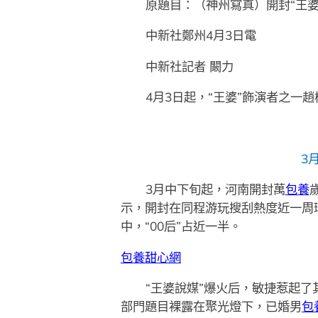
原題目：（神州寫真）開封“王婆
中新社鄭州4月3日電
中新社記者 闞力
4月3日起，“王婆”飾演者之一
3
3月中下旬起，河南開封萬
包養
示，開封在同程游玩搜刮熱度近一周
中，“00后”占近一半。
包養甜心網
“王婆說媒”爆火后，敏捷惹起
部門題目裸露在聚光燈下，已婚男
包