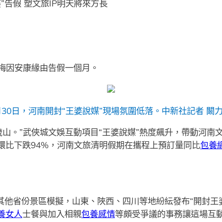
”告假 塑文旅IP明天將來方長
趙梅因安康緣由告假一個月。
月30日，河南開封“王婆說媒”現場氛圍低落。
中新社記者 闞力
歲山。”武俠城文娛互動項目“王婆說媒”熱度飆升，帶動河南
環比下跌94%，河南文旅清明假期在攜程上預訂量同比
包養
了其他省份景區模擬，山東、陜西、四川等地紛紜發布“開封王
養女人
士餐與加入相親
包養感情
等頗受爭議的事務讓這場互