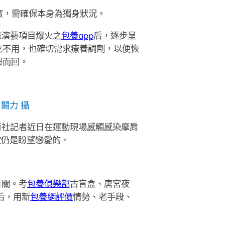
賓，需確保本身為獨身狀況。
旅演藝項目爆火之
包養app
后，逐步呈
吃不用，也確切需求療養調劑，以便恢
興而回。
 闞力 攝
新社記者近日在運動現場感觸感染摩肩
坎仍是盼望戀愛的。
有關。考
包養俱樂部
古盲盒、唐宮夜
后，用新
包養網評價
情勢、老手段、