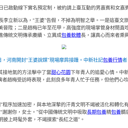
月2日已啟動線下實名預定制，被約請上臺互動的男嘉賓和女嘉
長李立新以為，“王婆”告假，不掉為明智之舉。一是這臺文
美晉陞；二是趙梅已年至花甲，高強度的現場掌管身材簡直
進傳統文明傳承賡續、立異成
包養軟體
長，讓真心而來者乘
0日，河南開封“王婆說媒”現場摩肩接踵。
中新社記
包養行情
者
是其接地氣的方法擊中了當
甜心花園
下年青人的追愛心情。中
飾演者趙梅受訪時表現，此刻良多年青人忙于任務，但他們心
圈”程序加速加密，與本地深摯的汗青文明不竭被活化和轉化
“謝謝你，女士。”從中國傳統文明中吸取
長期包養
精
包養
髓
明披上時髦外套，不竭摸索“長紅之道”。