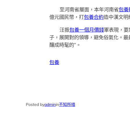
至河南省層面，本年河南省
包養
億元國民幣，打
包養合約
造中漢文明
汪振
包養一個月價錢
軍表現，要
子，展開對的領導，避免俗氣化。最
釀成時髦的”。
包養
Posted by
admin
in
不知所措