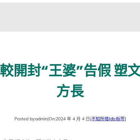
較開封“王婆”告假 塑文
方長
Posted by:
admin
|
On:
2024 年 4 月 4 日
|
不知所措
[db:标签]