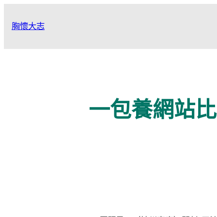
跳
至
胸懷大志
主
要
內
容
一包養網站比