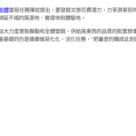
軟體
當局任務陳述提出，要發掘文旅花費潛力，力爭游客招待
綿延不竭的探源地、實證地和體驗地。
加大力度景點聯動和全體營銷，供給高東西的品質的配套辦事，
最基礎的仍是連續做惡化化、活化任務，“把曩昔的釀成此刻