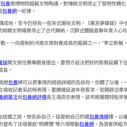
河
包養
南博物院館躲文物陶俑，對傳統文明停止了發明性轉化
這
包養網
一紀律。
構成地，至今仍保有一些宋式婚俗文明，《東京夢華錄》中
現代相親文明場景停止了古代歸納，沉醉式體驗直擊年青人心
不敷，一向是制約河南文旅財產成長的瓶頸之一。”李立新稱
養妹
開文旅任務專題會提出，要想方設法把好的態勢延續下往
成長。
我媳
包養
婦可以把事情的經過詳細的告訴你，你聽了以後，
在接收記者采訪時表現，要繚繞這波年夜客流，從開辟泊車
養網單次
局
包養網評價
長王海燕亦表現，該市將展開特點早
為在結婚之前，她告訴自己，這是她自己的選
包養情婦
擇。以
也發布了住宿餐飲“明標價”等六項舉動
包養網
，為游客供給