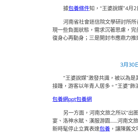
據
包養條件
知，“王婆說媒”4
河南省社會迷信院文學研討所所
現一些負面狀態，需求沉著思慮，完
復身心再動身；三是開封市應鼎力推
3月3
“王婆說媒”激發共識，被以為
接踵，游客以年青人居多。“王婆”
包養網ppt
包養網
另一方面，河南文旅之所以“出
宴、洛神水賦、漢服游園……河南文旅
新時髦停止立異表達
包養
，讓陳舊文