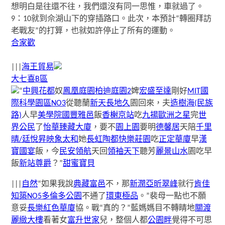
想明白是往還不往，我們還沒有同一思惟，車就過了。
9：10就到佘湖山下的穿插路口。此次，本預計“轉圈拜訪
老戰友”的打算，也就如許停止了所有的運動。
合家歡
|||
海王貿易
大七喜B區
“
中興花都
奴
鳳凰庭園
柏迪庭園2
婢
宏盛至達
剛好
MIT國
際科學園區NO3
從聽蘭
新天長地久
園回來，夫
造樹海(民族
路)
人早
美學院
國豐雅邑
飯
香榭京站
吃
九揚歐洲之星
完
世
界公民
了
怡華臻藏大廈
，要不
園上園
要明
德馨居
天陪
千里
晴/廷悅昇
映象太和
她
長虹陶都
快樂莊園
吃
正定華廈
早
漢
寶國宴
飯，今
民安領航
天回
領袖天下
聽芳
麗景山水
園吃早
飯
新站尊爵
？”
甜蜜寶貝
|||
自然
“如果我說
典藏富邑
不，那
新潤亞昕翠峰
就行
肯佳
知築NO5
多倫多公園
不通了
環東極品
。”裴母一點也不願
意妥
長樂紅色華廈
協。戰“真的？”藍媽媽目不轉睛地
關渡
麗緻大樓
看著女
富升世家
兒，整個人都
公園畔
覺得不可思