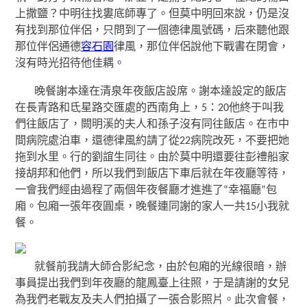
上撒鹽？中明往找婁底師專了。但莫中明回來說，仍是沒
有找到那位伴侶，只問到了一個德律風號碼，后來聽他跟
那位伴侶通德
容石園
律風，那位伴侶說他下戰書在閉會，
沒有時光招待他佳耦。
晚餐謝本達在清泉年夜飯店設席。謝本達設定的飯店
在長青路和氐星路交匯處的西南角上，5：20他終于叫我
們往飯店了，闕明溪的夫人和孫子沒有同往飯店。在市中
間病院處泊車，還德律風約請了從22病院改死，不要把她
拖到水里。行的劉誼生同往。由於莫中明還要往彭禮船家
接胡邦和他們，所以我們到飯店下車后就在年夜廳等待，
一會我們經由過程了兩個年夜餐廳才進進了“幸福廳”包
廂。包廂一張年夜圓桌，晚餐連同謝的家人一共15小我就
餐。
就餐前我請大師合影紀念，由於包廂的光線很暗，辦
事員提出我們到年夜廳的龍鳳臺上往照，于是請謝的女兒
為我們老戰友及夫人們拍攝了一張合影照片。此次會餐，