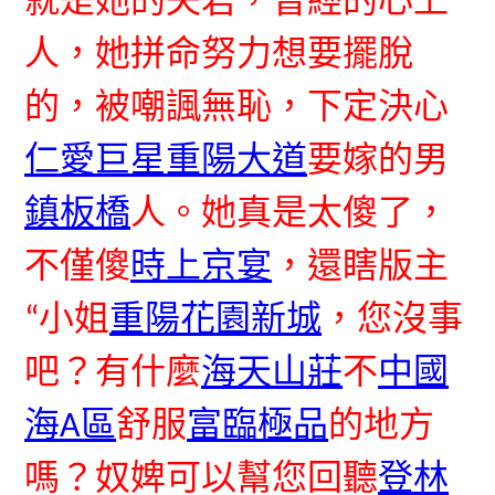
就是她的夫君，曾經的心上
人，她拼命努力想要擺脫
的，被嘲諷無恥，下定決心
仁愛巨星
重陽大道
要嫁的男
鎮板橋
人。她真是太傻了，
不僅傻
時上京宴
，還瞎版主
“小姐
重陽花園新城
，您沒事
吧？有什麼
海天山莊
不
中國
海A區
舒服
富臨極品
的地方
嗎？奴婢可以幫您回聽
登林