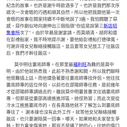
紀念的故事。也許是謝午時飲酒多了，也許是我們那次序
遞次一次會晤的巧遇和順其自然，所以他把我跟他第一次
會晤的故事在闕家持續不中斷地說了3遍。我怕闕聽了惡
感，惡作劇似地向謝伸出三個指頭“你這是說第三
新店招
集會所
次了”。由於早晨是謝宴請，而莫順清、胡邦和還
在彭禮船家，我不時地提示謝，要他給彭禮船打德律風。
可謝非得女兒聯絡接觸飯店，並且要等女兒放工了往飯店
后，我們才幹往飯店。
莫中明往婁底師專。在那里最
福利旺
為難的是莫中
明，由於他就熟悉我，此前不熟悉謝和闕，所以我們聊時
他很難插上話。而他還急著要往婁底師專找伴侶。他往找
婁底師專的這位伴侶，以前也在邵陽師專任務，是前幾年
才從邵陽師專調過去的。雖說莫中明曩昔屢次往過婁底師
專，但那是從婁邵高速進進郊區，途徑熟習；而此次是從
冷水江進進婁底市的，在長青路他就不了解怎么到婁底師
專往了。 謝本達也沒有此外工作，就等他女兒聯絡接觸
飯店，也只要謝陪莫一回事。哪天，如果她和夫家發生爭
執，對方拿來傷害她，那豈不是捅了她的心，往她的傷口