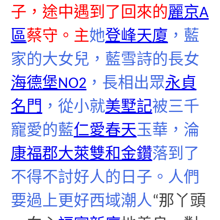
子，途中遇到了回來的
麗京A
區
蔡守。主
她
登峰天廈
，藍
家的大女兒，藍雪詩的長女
海德堡NO2
，長相出眾
永貞
名門
，從小就
美墅記
被三千
寵愛的藍
仁愛春天
玉華，淪
康福郡
大萊雙和金鑽
落到了
不得不討好人的日子。人們
要過上更好西域潮人
“那丫頭