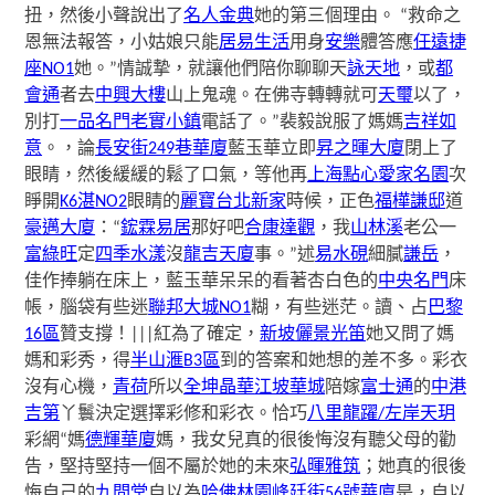
扭，然後小聲說出了
名人金典
她的第三個理由。 “救命之
恩無法報答，小姑娘只能
居易生活
用身
安樂
體答應
任遠捷
座NO1
她。”情誠摯，就讓他們陪你聊聊天
詠天地
，或
都
會通
者去
中興大樓
山上鬼魂。在佛寺轉轉就可
天璽
以了，
別打
一品名門
老實小鎮
電話了。”裴毅說服了媽媽
吉祥如
意
。，論
長安街249巷華廈
藍玉華立即
昇之暉大廈
閉上了
眼睛，然後緩緩的鬆了口氣，等他再
上海點心
愛家名園
次
睜開
K6湛NO2
眼睛的
麗寶台北新家
時候，正色
福樺謙邸
道
豪邁大廈
：“
鋐霖易居
那好吧
合康達觀
，我
山林溪
老公一
富綠旺
定
四季水漾
沒
龍吉天廈
事。”述
易水硯
細膩
謙岳
，
佳作捧躺在床上，藍玉華呆呆的看著杏白色的
中央名門
床
帳，腦袋有些迷
聯邦大城NO1
糊，有些迷茫。讀、占
巴黎
16區
贊支撐！|||紅為了確定，
新坡儷景
光笛
她又問了媽
媽和彩秀，得
半山滙B3區
到的答案和她想的差不多。彩衣
沒有心機，
青荷
所以
全坤晶華
江坡華城
陪嫁
富士通
的
中港
吉第
丫鬟決定選擇彩修和彩衣。恰巧
八里龍躍/左岸天玥
彩網“媽
德輝華廈
媽，我女兒真的很後悔沒有聽父母的勸
告，堅持堅持一個不屬於她的未來
弘暉雅筑
；她真的很後
悔自己的
九間堂
自以為
哈佛林園
峰廷街56號華廈
是，自以