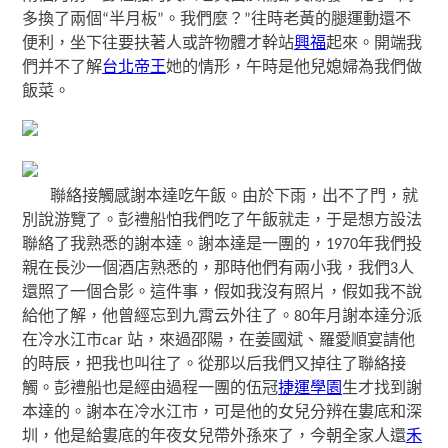
多換了兩個“半月板”。我們麼？”往時老黃的腿運動還不
便利，坐下往要扶著人或許物體才幹站
興福
起來。開端我
們并不了解
台北帝王
她的情形，午時是他兒媳婦為我們做
飯菜。
聯絡接觸感謝本達吃午飯。由於下雨，出不了門，就
別說游覽了。彭禮船怕我們吃了午飯就走，于是想方設法
聯絡了我熟悉的謝本達。謝本達是一團的，1970年我們投
親在長沙一個酒店熟悉的，那時他們有兩小我，我們3人
還照了一個合影。這件事，假如我沒有照片，假如我不說
給他了解，他曾經忘到九霄云外往了。80年月謝本達分派
在冷水江市car 站，來過邵陽，在姜國斌、羅愛順宴請他
的時辰，把我也叫往了。從那以后我們又掉往了聯絡接
觸。彭禮船也是經由過程一團的伍冠
捷運學園
生才找到謝
本達的。謝本在冷水江市，可是他的女兒分辨在婁底和深
圳，他是給婁底的年夜女兒帶外孫來了，今朝全家人還
禾