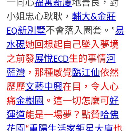
一向心
福寓新廈
地善良，對
小姐忠心耿耿，
輔大&金莊
EQ新別墅
不會落入圈套。”
易
水硯
她回想起自己墜入夢境
之前發
展悅ECD
生的事情
河
藍灣
，那種感覺
臨江仙
依然
歷歷
文藝中興
在目，令人心
痛
金樹園
。這一切怎麼可
好
運道
能是一場夢？點贊
哈佛
花園
“
重陽生活家
鉅星大廈
也