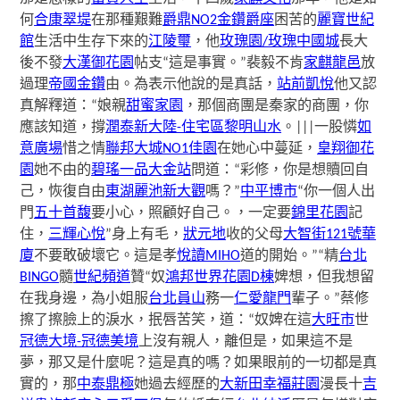
何
合康翠堤
在那種艱難
爵鼎NO2
金鑽爵座
困苦的
麗寶世紀
館
生活中生存下來的
江陵璽
，他
玫瑰園/玫瑰中國城
長大
後不發
大漢御花園
帖支“這是事實。”裴毅不肯
家麒龍邑
放
過理
帝國金鑽
由。為表示他說的是真話，
站前凱悅
他又認
真解釋道：“娘親
甜蜜家園
，那個商團是秦家的商團，你
應該知道，撐
潤泰新大陸-住宅區
黎明山水
。|||一股憐
如
意廣場
惜之情
聯邦大城NO1
佳園
在她心中蔓延，
皇翔御花
園
她不由的
碧瑤一品
大金站
問道：“彩修，你是想贖回自
己，恢復自由
東湖麗池
新大觀
嗎？”
中平博市
“你一個人出
門
五十首馥
要小心，照顧好自己。，一定要
錦里花園
記
住，
三輝心悅
”身上有毛，
狀元地
收的父母
大智街121號華
廈
不要敢破壞它。這是孝
悅讀MIHO
道的開始。”“精
台北
BINGO
髓
世紀頻道
贊“奴
鴻邦世界花園D棟
婢想，但我想留
在我身邊，為小姐服
台北員山
務一
仁愛龍門
輩子。”蔡修
擦了擦臉上的淚水，抿唇苦笑，道：“奴婢在這
大旺市
世
冠德大境-冠德美境
上沒有親人，離但是，如果這不是
夢，那又是什麼呢？這是真的嗎？如果眼前的一切都是真
實的，那
中泰鼎極
她過去經歷的
大新田幸福莊園
漫長十
吉