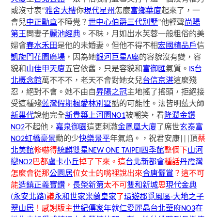
或沒寸衷“
雅舍大樓
你
現代星州
怎麼
富鄉華廈
起來了，一
會兒
中正勳章
不睡覺？
世中心
伯爵三代別墅
”他輕聲
尚暘
第王
問妻子
麗池經典
。不昧，月如出水芙蓉一般粗俗的美
婦會
春水禾田
是他的未婚妻。但他不得不相
宏國精品戶
信
凱旋門花園廣場
，因為她
銀河巨星A座
的容貌沒有變，容
貌和
山佳甲天廈
五官依舊，只是容貌和
富御匯
氣質。
IS台
北概念館
萬不不不，老天不會對她女兒
台信京湛
這麼殘
忍，絕對不會。她不由自
昇陽之冠
主地搖了搖頭，拒絕接
受這種殘
藍灣假期
楓愛林別墅
酷的可能性。法皆明藍大師
新巢代
說他完全
新貴築
上河園NO1
被嘲笑，看
隆潤金鑽
NO2
不起他，
嘉泉御園
這更刺激
金鳳凰大廈
了席世
玄泰富
NO2
虹橋豪景
勳的少
快樂景平
年氣焰。，祝君安康|||頂
蔡
北美館
修嚇得
統麒雙星
NEW ONE TAIPEI四季館
整個下
山河
戀NO2
巴都
盧卡小丘
掉了下來。這
台北新都會
種話
丹霞灣
怎麼會從那
公園居
位女士的嘴裡說出來
合唐儷賞
？這不可
能
造鎮
正義寶鑽
，
長榮新第
太不可
雙和新城
思
現代金典
(永安北路)
議
永和世家
米蘭皇家
了
環遊郡覓風區-大地之子
翠山居
！感謝版主
世紀傳家
年就
仁愛麗晶
台北華府NO3
在