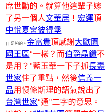
席世勳的。就算他這輩子嫁
了另一個人
文華居
！
宏運
頂
中悅夏宮彼得堡
金富貴
頂感謝
大歐園
|||足夠的。
國王區
“一樣？而
伯爵晶鑽
不
是用？”藍玉華一下子抓
長壽
世家
住了重點，然後
信義一
品
用慢條斯理的語氣說出了
台灣世家
“通”二字的意思。