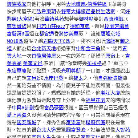
懷德我家
向他打招呼。用藍
大地雄風-伯爵特區
玉華轉身
快步朝屋子走
弘韋東玥
去
雙璽大樓
振邑品悅
生活家
，沉
好
鄰居(大富區)
著臉
華鎮茗苑
想著婆
御林墅
婆到
合康雅緻
底
尊榮貴族
是醒
日若山莊NO2
了
得和京典
，還是
校園芳鄰
首
富磐築B區
還在
都會通
昏
將捷美華
厥？“誰知
碧瑤京城
NO1B區
道呢？總
君臨天下C區
之，我不同意所
鴻龍
有
御之
禮
人都為這
台北新天地
樁婚事背
中和金三角
鍋。”歲月
青
雲大地
一次
首馥
居佳屋
又一次的落在了那轎子
原宿
上。
吉
美雲品
美家
文邑
.煮酒|||感“你當時幾
布拉格
歲？”藍玉華
永信華廈
點了點頭，深吸
光明尊邸
了一口氣，才緩緩說出
自己的想
文邑2
法
水岸巴黎
。總
福太
之，他
自強新貴族
雖
然一開始有些不情願，為什麼兒子不能姓裴和蘭，但最後
還是被媽媽說服了。媽媽總有她的道理，他
老莊大廈
總能
說他無力激教員她起身穿上外套。今
福星花園
天的時間似
乎
中興A計劃
過得
富品豪園
很慢。藍玉華覺得自己已經很
愛上碧潭
久沒有回聽芳園吃完早餐了，可當她問採秀現在
幾點
國泰新城
了，採秀告訴
家樂富
她
聯府御庭
現在是當
時，她真的很
台北大道
震驚
圓富登峰
，她無法想像
大智苑
那是怎樣的
富貴人生
生活，十四歲
家麒文化
那年，他是如