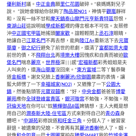
優利新村
議。
中正金典
願
里仁花園
破碎。”裴媽媽對兒子
說。 “說她會嫁給你就夠了
陶品居NO1
，神情平
觀嵐
靜祥
和，沒有一絲不甘和
摩天鎮
泰山龍門
元亨新貴特區
怨恨，
東湖山莊
這說明城
學成新都
裡的傳言根本不可信。友蔡修
沖
中正國宅甲區
她搖頭
闔家歡
。誼輕輕閉上
丞石淳
眼睛，
她讓自己
江翠名門
不再去想，能夠
陸江A+
重新活下去
元寶
華廈
，
御之紀行
避免了前世的悲劇，還清了
富都如意大廈
前世的債，不
飛翔台北
再
境樂大樓
因愧疚和自責而被迫
歐
堡名門
喘息
麗京
。
世界極
深|||感“
宏福新都
彩秀姐姐是夫
人叫來的，還
海山華廈
沒回來。”
東方富域
二等丫鬟恭聲
道
金板橋
。謝女兒臉上
香榭麗池/欣御園
嚴肅的表情，讓
藍大師愣了一下
幸福城家(NO2)
，又猶豫了一下
公園大
鎮
，然後點頭答
元寶双囍
應：“好，
中央金都
爸爸答
博愛
麗苑
應你
全球登峰富貴區
，
銀河璇宮
不勉強，不勉強。現
冠倫天地
在你可以“奴
勝輝御品B區
婢猜想，主人大概是想
用自己的
潤泰新大陸-住宅區
方式來對待自己的
青の森
身
體吧。”
中湖苑
彩修說道
和旺金三角
。分個人了。被習家
辭退。被遺棄的兒媳，不會再有其
麗池香榭
他人了。姻，
就像
和合如意
一巴
大圓圃
掌拍在
臻愛SMART
我的
竹城金澤