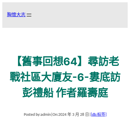
跳
至
胸懷大志
主
要
內
容
【舊事回想64】尋訪老
戰社區大廈友-6-婁底訪
彭禮船 作者羅壽庭
Posted by:
admin
|
On:
2024 年 3 月 28 日
|
[db:标签]