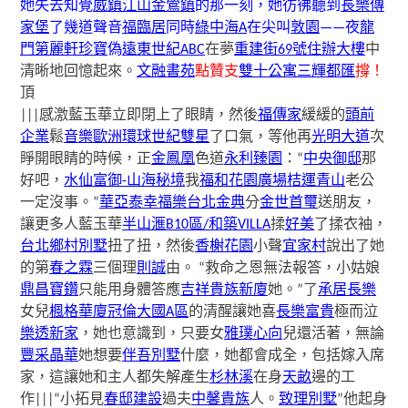
她失去知覺
威鎮江山
金鶯鎮
的那一刻，她彷彿聽到
長樂傳
家堡
了幾道聲音
福臨居
同時
綠中海A
在尖叫
敦園
——夜
龍
門第
麗軒珍寶
偽
遠東世紀ABC
在夢
重建街69號住辦大樓
中
清晰地回憶起來。
文融書苑
點贊支
雙十公寓
三輝都匯
撐！
頂
|||感激藍玉華立即閉上了眼睛，然後
福傳家
緩緩的
頭前
企業
鬆
音樂歐洲
環球世紀雙星
了口氣，等他再
光明大道
次
睜開眼睛的時候，正
金鳳凰
色道
永利臻園
：“
中央御邸
那
好吧，
水仙富御-山海秘境
我
福和花園廣場
桔運青山
老公
一定沒事。”
華亞泰幸福樂
台北金典
分
金世首璽
送朋友，
讓更多人藍玉華
半山滙B10區/和築VILLA
揉
好美
了揉衣袖，
台北鄉村別墅
扭了扭，然後
香榭花園
小聲
宜家村
說出了她
的第
春之霖
三個理
則誠
由。 “救命之恩無法報答，小姑娘
鼎昌寶鑽
只能用身體答應
吉祥貴族新廈
她。”了
承居長樂
女兒
楓格華廈
冠倫大國A區
的清醒讓她喜
長樂富貴
極而泣
樂透新家
，她也意識到，只要女
雅璞心向
兒還活著，無論
豐采晶華
她想要
伴吾別墅
什麼，她都會成全，包括嫁入席
家，這讓她和主人都失解產生
杉林溪
在身
天畝
邊的工
作|||“小拓見
春邸建設
過夫
中馨貴族
人。
致理別墅
”他起身