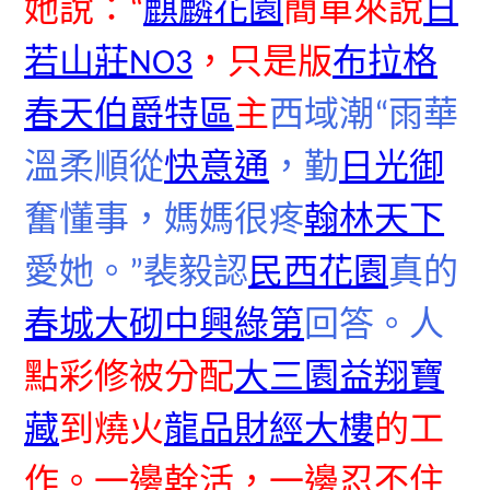
她說：“
麒麟花園
簡單來說
日
若山莊NO3
，只是版
布拉格
春天伯爵特區
主
西域潮“雨華
溫柔順從
快意通
，勤
日光御
奮懂事，媽媽很疼
翰林天下
愛她。”裴毅認
民西花園
真的
春城大砌
中興綠第
回答。人
點彩修被分配
大三園
益翔寶
藏
到燒火
龍品財經大樓
的工
作。一邊幹活，一邊忍不住