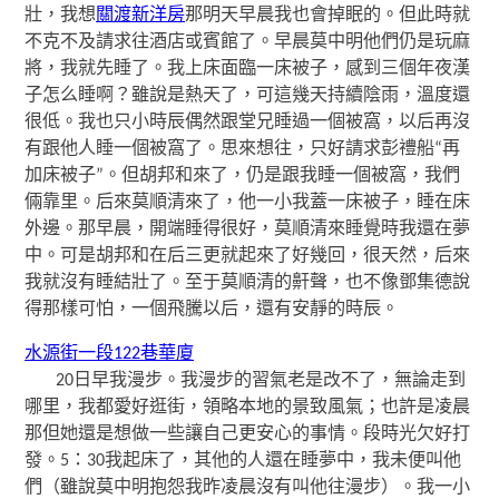
壯，我想
關渡新洋房
那明天早晨我也會掉眠的。但此時就
不克不及請求往酒店或賓館了。早晨莫中明他們仍是玩麻
將，我就先睡了。我上床面臨一床被子，感到三個年夜漢
子怎么睡啊？雖說是熱天了，可這幾天持續陰雨，溫度還
很低。我也只小時辰偶然跟堂兄睡過一個被窩，以后再沒
有跟他人睡一個被窩了。思來想往，只好請求彭禮船“再
加床被子”。但胡邦和來了，仍是跟我睡一個被窩，我們
倆靠里。后來莫順清來了，他一小我蓋一床被子，睡在床
外邊。那早晨，開端睡得很好，莫順清來睡覺時我還在夢
中。可是胡邦和在后三更就起來了好幾回，很天然，后來
我就沒有睡結壯了。至于莫順清的鼾聲，也不像鄧集德說
得那樣可怕，一個飛騰以后，還有安靜的時辰。
水源街一段122巷華廈
20日早我漫步。我漫步的習氣老是改不了，無論走到
哪里，我都愛好逛街，領略本地的景致風氣；也許是凌晨
那但她還是想做一些讓自己更安心的事情。段時光欠好打
發。5：30我起床了，其他的人還在睡夢中，我未便叫他
們（雖說莫中明抱怨我昨凌晨沒有叫他往漫步）。我一小