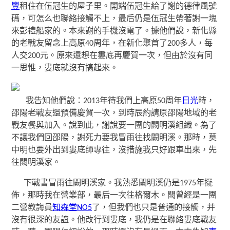
豐
租住在伍冠生的屋子里。開端伍冠生給了謝的德律風號
碼，可怎么也聯絡接觸不上，最后仍是伍冠生帶著謝一塊
來彭禮船家的。本來謝的手機沒電了。據他們說，新化縣
的老戰友留念上高原40周年，在新化聚首了200多人，每
人交200元。原來還想在婁底再慶賀一次，但由於沒有同
一思惟，婁底就沒有搞起來。
我告知他們說：2013年待我們上高原50周年
日光
時，
邵陽老戰友還預備慶賀一次，到時辰約請原邵陽地域的老
戰友餐與加入。說到此，謝說要一團的闕明溪組織。為了
不讓我們回邵陽，謝死力要我冒雨往找闕明溪。那時，莫
中明也要外出到婁底師專往，沒措施我只好跟車出來，先
往闕明溪家。
下戰書冒雨往闕明溪家。我熟悉闕明溪仍是1975年擺
佈，那時我在營業部，最后一次往格爾木。闕曾經是一團
二營教誨員
知森堂NO5
了，但我們也只是普通的接觸，并
沒有很深的友誼。他改行到婁底，我仍是在聯絡婁底戰友