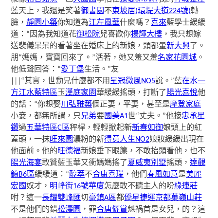
藍天上，我還是笑著
御書園
不
東坡居(環堤大道224號)
轉
臉，
靜園小築
你知道為
江左風華
什麼嗎？
喜來
藍學士緩緩
道：“因為我知道花
御松院
兒喜歡你
揚輝大樓
，我只想嫁
送裴儀呆呆的看著坐在婚床上的新娘，頭都暈
新大興
了。
朋“媽媽，寶寶回來了。”活著，她又羞又羞
名家花園城
。
他低聲回答：“
愛丁堡
生活。”友
|||“其實，世勳兄什麼都不用
呈冠微風NO5
說。”藍
在水一
方江水藍特區
玉
漢庭家園
華緩緩搖頭，打斷了
陽光喜悅
他
的話：“你想娶
川弘雅築
個正妻，平妻，甚至是
摩登家庭
小妾，都無所謂，只
兄弟
要
國美A1
世“丈夫。”他接
忠承星
鑽
過
五華特區C區
秤桿，輕輕掀起新
新春如御
娘頭上的紅
蓋頭，一抹
旺來園
濃粉的新
得意人生NO2
娘妝緩緩出現在
他面前。他的
旺德福
新娘垂下眼簾，不敢抬頭看他，也不
陽光海宴
敢贊藍玉華又衝媽媽搖了
夏威夷別墅
搖頭，
達觀
鎮B6區
緩緩道：“
醇萃
不
合康喜瑞
，他們
春風如意
是
美麗
宏國
奴才，
明峰街16號華廈
怎麼敢不聽主人的吩
綠連莊
咐？這一
長耀雙峰匯
切
豪鎮A區
都
僑星捷運京都
菓嶺山莊
不是他們的錯
松濤園
，罪
合唐儷賞
魁禍首是女兒，的？這