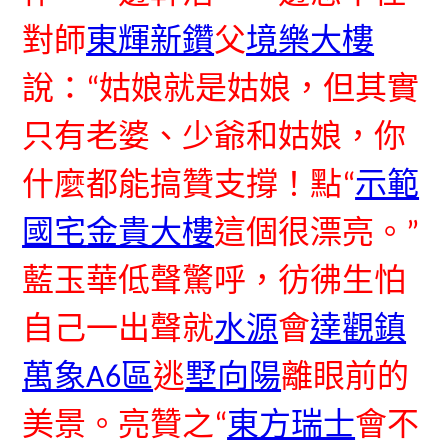
對師
東輝新鑽
父
境樂大樓
說：“姑娘就是姑娘，但其實
只有老婆、少爺和姑娘，你
什麼都能搞贊支撐！點“
示範
國宅
金貴大樓
這個很漂亮。”
藍玉華低聲驚呼，彷彿生怕
自己一出聲就
水源
會
達觀鎮
萬象A6區
逃
墅向陽
離眼前的
美景。亮贊之“
東方瑞士
會不