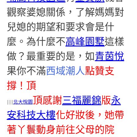
觀察婆媳關係，了解媽媽對
兒媳的期望和要求會是什
麼。為什麼不
高峰園墅
這樣
做？最重要的是，如
青茵悅
果你不滿
西域潮人
點贊支
撐！頂
頂感謝
三福麗錦
版
永
|||
北大悅園
安科技大樓
化好妝後，她帶
著丫鬟動身前往父母的院