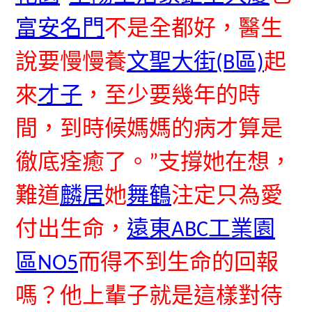
富安名門
不是全都好，醫生
說要慢慢養
文聖大街(B區)
起
來
才子
，至少要幾年的時
間，到時候媽媽的病才算是
徹底痊癒了。”支撐她在想，
難道
麟居
她
舞鶴
注定只為愛
付出生命，
遠東ABC工業園
區NO5
而得不到生命的回報
嗎？他上輩子就是這樣對待