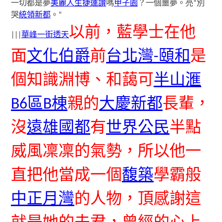
一切都是夢
美麗人生
捷運讚
嗎
甲子園
？一個噩夢。亮“別
哭
統領新都
。”
以前，藍學士在他
|||
華峰一街透天
面
文化伯爵
前
台北灣-頤和
是
個知識淵博、和藹可
半山滙
B6區B棟
親的
大慶新都
長輩，
沒
遠雄國都
有
世界公民
半點
威風凜凜的氣勢，所以他一
直把他當成一個
馥築
學霸般
中正月灣
的人物，頂感謝這