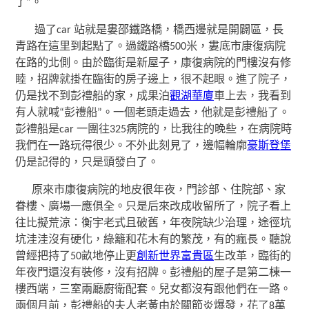
了”。
過了car 站就是婁邵鐵路橋，橋西邊就是開闢區，長
青路在這里到起點了。過鐵路橋500米，婁底市康復病院
在路的北側。由於臨街是新屋子，康復病院的門樓沒有修
睦，招牌就掛在臨街的房子邊上，很不起眼。進了院子，
仍是找不到彭禮船的家，成果泊
觀湖華廈
車上去，我看到
有人就喊“彭禮船”。一個老頭走過去，他就是彭禮船了。
彭禮船是car 一團往325病院的，比我往的晚些，在病院時
我們在一路玩得很少。不外此刻見了，邊幅輪廓
豪斯登堡
仍是記得的，只是頭發白了。
原來市康復病院的地皮很年夜，門診部、住院部、家
眷樓、廣場一應俱全。只是后來改成收留所了，院子看上
往比擬荒涼：衡宇老式且破舊，年夜院缺少治理，途徑坑
坑洼洼沒有硬化，綠籬和花木有的繁茂，有的瘋長。聽說
曾經把持了50畝地停止更
創新世界富貴區
生改革，臨街的
年夜門還沒有裝修，沒有招牌。彭禮船的屋子是第二棟一
樓西端，三室兩廳廚衛配套。兒女都沒有跟他們在一路。
兩個月前，彭禮船的夫人老黃由於關節炎爆發，花了8萬