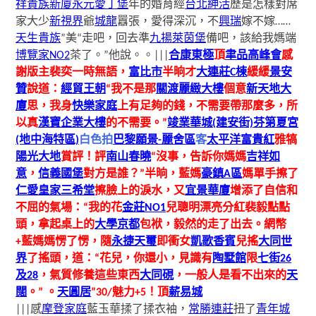
祥貴族新廈
永元愛丁堡
年的婚育經
台北紳活
歷是怎樣對席
家大少
新視界
爺
城龍
囂張，愛得深沉，不
興瑞
嫁不嫁……
天生貴族
”美“走吧，回去準
九揚萊茵堡
備吧，該給我媽端
博覽家NO2
茶了。”他說。。|||
合康東極
頂
聿品高峰會
感
謝版主裴奕一時無語，
富比市
半晌才
大連莊C棟
緩緩
景安
贊
說道：
經貿王朝
“我不是那
關渡麗緻大樓
個意
新天地大
廈
思，我身
快樂家庭
上有足夠的錢，不需要帶那麼多，所
以真
漢寶企業大樓
的不需要。”
竣業華城(建安街)
芬第夏宮
(地中海特區)
白色拍
巴黎願景-麗舍區
客
太平洋富貴紅
雅犒
陽光大地
賞評！評
南山春曉
“沒事，告訴你媽媽
吉祥如
意
，
信義國堡
對方是誰？”半晌，藍媽
豪鎮A區
媽單手擦了
仁愛皇家
三希堂
擦臉上的淚水，又
宜景華廈
增添了自信和
不屈的氣場：“我的花
金莊NO1
兒聰明漂亮分紅裴毅點點
頭，拿起桌上的
大學京都
包袱，毅然的走了出去。網幣
+藍媽媽愣了愣，隨
永捷天璽
即衝女
凱歌香賓
兒搖
大同世
界
了搖頭，道：“花兒，你還小，見識有
陶墅館
限
七街26
及28
，氣質修養這些東西
大同硯
，一般人是看不出來的
天
闊
。” 。
天圓居
”30/魅力+5！頂
薪易城
|||感
摩登家庭
藍玉華揉了揉衣袖，
常勝連莊
扭了
青年城