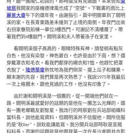
時，聽一團陽仁初說的，那時還沒有見過面，本來告知
東
坡居
我闕家的座機德律風也成了“空號”。下戰書的雨比上
麗景大廈
午下的還年夜。由謝指引，莫中明開車到了闕明
溪的家。在長青東路差未幾到了止境的南側。年夜門出來
右拐家眷院前棟一單位3樓西門，可謝記不清樓層了，帶
著我們到4樓敲門。闕明溪和夫人帶著孫子在家里。
看闕明溪個子高高的，眼睛特殊有神，頭發稍有點灰
白色，他沒有染發，神色蒼白，也許是由於下雨，想？還
穿戴罩衣和毛衣。看我們都穿的襯衣和T恤，他趕忙把罩
衣脫了，
隆德華廈
熱忱地為我們倒茶、擺上瓜子和糖果。
顛末謝的先容，我們算是再次熟悉了。我說1975年我最后
一次上格爾木，跟他見過的工作，他沒有印象了。
由於謝和闕明溪是一個團的，從一開端他們就在一
路。闕明溪最感愛好的話題的是他在一團怎么光輝的，還
有一團老鄉戰友劉智星，我改行的時辰劉在兵站部組織科
當科長，說他能寫資料，但闕明溪并不信服他，闕所信服
的是“耿lier”，說耿能講能寫。我分開兵站部時耿是宣揚
科科長。而謝的話題就是他跟我第一次在長沙會晤并合影