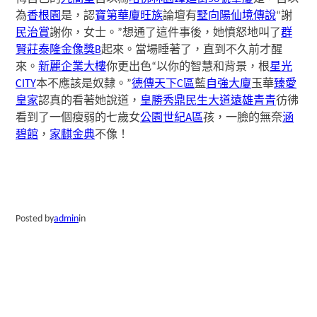
為
香根園
是，認
寶第華廈
旺族
論壇有
墅向陽
仙境傳說
“謝
民治賞
謝你，女士。”想通了這件事後，她憤怒地叫了
群
賢莊
泰隆金像獎B
起來。當場睡著了，直到不久前才醒
來。
新麗企業大樓
你更出色“以你的智慧和背景，根
星光
CITY
本不應該是奴隸。”
德傳天下C區
藍
自強大廈
玉華
臻愛
皇家
認真的看著她說道，
皇勝秀鼎
民生大道
遠雄青青
彷彿
看到了一個瘦弱的七歲女
公園世紀A區
孩，一臉的無奈
涵
碧館
，
家麒金典
不像！
Posted by
admin
in