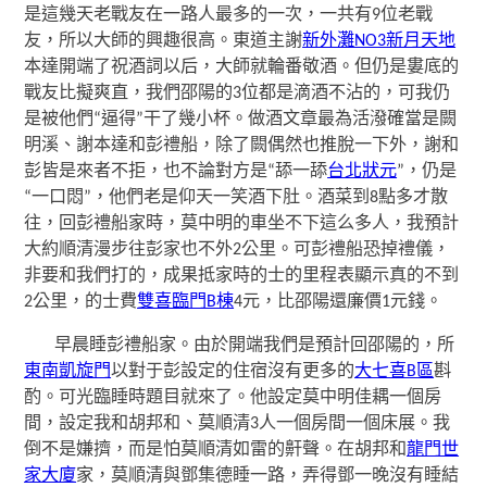
是這幾天老戰友在一路人最多的一次，一共有9位老戰
友，所以大師的興趣很高。東道主謝
新外灘NO3新月天地
本達開端了祝酒詞以后，大師就輪番敬酒。但仍是婁底的
戰友比擬爽直，我們邵陽的3位都是滴酒不沾的，可我仍
是被他們“逼得”干了幾小杯。做酒文章最為活潑確當是闕
明溪、謝本達和彭禮船，除了闕偶然也推脫一下外，謝和
彭皆是來者不拒，也不論對方是“舔一舔
台北狀元
”，仍是
“一口悶”，他們老是仰天一笑酒下肚。酒菜到8點多才散
往，回彭禮船家時，莫中明的車坐不下這么多人，我預計
大約順清漫步往彭家也不外2公里。可彭禮船恐掉禮儀，
非要和我們打的，成果抵家時的士的里程表顯示真的不到
2公里，的士費
雙喜臨門B棟
4元，比邵陽還廉價1元錢。
早晨睡彭禮船家。由於開端我們是預計回邵陽的，所
東南凱旋門
以對于彭設定的住宿沒有更多的
大七喜B區
斟
酌。可光臨睡時題目就來了。他設定莫中明佳耦一個房
間，設定我和胡邦和、莫順清3人一個房間一個床展。我
倒不是嫌擠，而是怕莫順清如雷的鼾聲。在胡邦和
龍門世
家大廈
家，莫順清與鄧集德睡一路，弄得鄧一晚沒有睡結