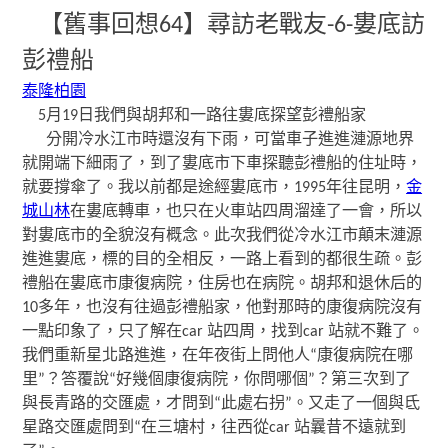
【舊事回想64】尋訪老戰友-6-婁底訪
彭禮船
泰隆柏園
5月19日我們與胡邦和一路往婁底探望彭禮船家
分開冷水江市時還沒有下雨，可當車子進進漣源地界
就開端下細雨了，到了婁底市下車探聽彭禮船的住址時，
就要撐傘了。我以前都是途經婁底市，1995年往昆明，
金
城山林
在婁底轉車，也只在火車站四周溜達了一會，所以
對婁底市的全貌沒有概念。此次我們從冷水江市顛末漣源
進進婁底，標的目的全相反，一路上看到的都很生疏。彭
禮船在婁底市康復病院，住房也在病院。胡邦和退休后的
10多年，也沒有往過彭禮船家，他對那時的康復病院沒有
一點印象了，只了解在car 站四周，找到car 站就不難了。
我們重新星北路進進，在年夜街上問他人“康復病院在哪
里”？答覆說“好幾個康復病院，你問哪個”？第三次到了
與長青路的交匯處，才問到“此處右拐”。又走了一個與氐
星路交匯處問到“在三塘村，往西從car 站曩昔不遠就到