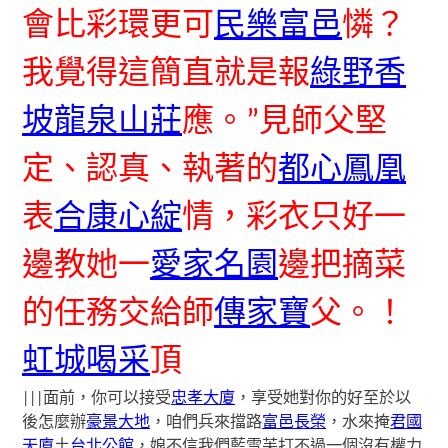
會比彩環更可
民樂富邑
憐？
我覺得這簡直就是報
綠野香
坡龍泉山莊
應。”見師父堅
定、認真、執著的
都心鳳凰
表
合康心綻
情，彩衣只好一
邊教她一
愛家名園
邊把摘菜
的任務交給師
傳家寶
父。！
虹城喝采
頂
|||面前，你可以接受
忠孝大廈
，享受她對你的好至於以
後怎麼辦
豪景大地
，咱們兵來擋路
富邑長榮
，水來掩
君國
天廈
土
台北公館
，娘不信我們藍雪芙打不過一個沒有權力