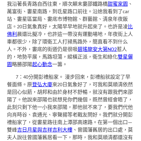
我沿著長青路自西往東，順次顛末婁邵鐵路橋
甜蜜家園
、
萬富街、婁星南路，到氐星路口前往。沿途我看到了car
站、婁星區當局、婁底市博物館、群藝館、清泉年夜飯
店。20日氣象真好，太陽早早地就升起來了。也許是凌
比
佛利
晨還比擬冷，也許這一帶沒有運動場地，年夜街上人
車都很少，除了環衛工人打掃馬路外，簡直看不到什么
人。不外，婁底的街道仍是很吸
碧瑤龍安大第NO2
惹人
的，地勢平展，馬路坦蕩，縱橫正派，衛生和綠化
雙星儷
園
略勝邵陽
起心動念
一籌。
7：40分開彭禮船家。 漫步回來，彭禮船就設定了早
餐面條。原
登弘大廈
來20日氣象好了，可我和莫順清依然
是回心似箭，胡邦和由於身材不舒暢，就沒有跟我們來邵
陽了。他說來邵陽也就想見你們幾個，既然曾經會晤了，
此刻只剩下他一小我來邵陽，那他就不來了，要我們代他
向肖時谷、袁通光、寧聲揚等老戰友問好。我們就分開彭
禮船家了，從婁星路往南上潭邵高速路。在第一個出口—
雙峰
吉日月星與吉祥吉利大樓
、曾國藩舊居的出口處，莫
夫人說往曾國藩舊居看一下，那時，我和莫順清都還沒有