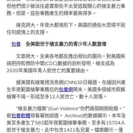
但他們很少被派往處置那些不太受追蹤關心的槍支暴力事
務，但是，這些事務產生的頻率要高得多。
達克誇大，年夜大都情形下，美國的通俗大眾得不就
任何感情上的支撐。
包養
全美逝世于槍支暴力的青少年人數激增
文章誇大，全美各地都反應出相似的趨向。對美國疾
病把持和預防中間(CDC)數據的剖析發明，槍支成為
2020年美國年青人逝世亡的重要緣由。
據美國有線電視消息網(CNN)30日報道，在緬因州產
生年夜範圍槍擊事務后的
包養網
周末，美國多個城市照舊
槍聲不竭，形成至多12人逝世亡，數十人受傷。
“槍支暴力檔案”(Gun Violence“你們兩個剛剛結婚。”
裴
包養軟體
母看著她說道。 Archive)的數據顯示，本年全
美至多產生了583起年夜範圍槍擊事務，至多有15704人
逝世于槍支暴力，此中包含1421名兒童。檔案顯示，僅