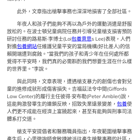
此外，文章指出槍擊事務也深深地損害了全部社區。
年夜人和孩子們能夠不再以為戶外的運動消遣是舒服
放松的。在波士頓兒童病院任務并引導兒童槍支損害預防
研討任務的路易斯·李博士(Loi
包養意思
s Lee)表現，人們
對擔
包養網站
任維護兒童平安的當局機構(好比差人)的信
賴開端遭到腐蝕。“當我們的孩子和青少年在任何處所都
覺得不平安時，我們真的必需斟酌我們想要生涯在什么樣
的世界里。”李說。
與此同時，文章表現，遭遇槍支暴力的創傷也會對兒
童的進修成就形成傷害損失。吉福茲法令中間(Giffords
Law Center)的履行主任彼得·安布勒(Peter Ambler)說，
這能夠激發畢生的連鎖反映，招致失業遠景變差，
包養
使
人們更不成能在經濟上富饒起來，甚至有能夠與刑事司法
體系打交道。
槍支平安提倡者和醫務職員指出，年夜範圍槍擊事務
產生后，心思徵詢師會敏捷被派往產生槍擊事務的社區，