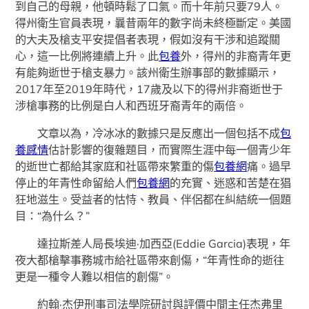
到自己的母親，他頓時鬆了口氣。而十年前只要79人。
得州衛生官員表現，曩昔兩年的數字尚未終極斷定。美國
的大夫及槍支平安提倡者表現，假如沒有干涉和追蹤關
心，這一比例將連續上升。此
包養
外，得州的非裔青年更
有能夠逝世于槍支暴力。該州衛生辦事部的數據顯示，
2017年至2019年時代，17歲及以下的得州非裔逝世于
涉槍事務的比例是白人和西班牙裔青年的兩倍。
文章以為，冷冰冰的數據只是反應出一個包括不成
包
養感情
估計影響的復雜題目，而實際生涯中每一個青少年
的逝世亡都給其家庭和社區帶來繁重的傷
包養網
痛。過早
停止的年青性命留給人們
包養網
的充實、迷惑和苦楚在猖
狂地滋生。受益者的怙恃、教員、伴侶都在糾結統一個題
目：“為什么？”
達拉斯差人局長埃迪·加西亞(Eddie Garcia)表現，年
夜大都槍擊事務城市給社區帶來創傷，“年青性命的逝往
更是一種令人難以相信的創傷”。
約翰·杰伊刑事司法學院研討與評價中間主任杰弗里