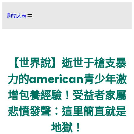
跳
至
胸懷大志
主
要
內
容
【世界說】逝世于槍支暴
力的american青少年激
增包養經驗！受益者家屬
悲憤發聲：這里簡直就是
地獄！