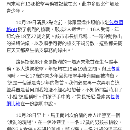
周末就有13起槍擊事務被記載在案，此中多個案件觸及
青少年。
10月29日清晨3點之前，佛羅里達州坦帕市迸
包養價
格ptt
發了劇烈的槍戰，形成2人逝世亡，16人受傷，年
紀均在18至27歲之間。該市市長訓斥稱：“一時沖動做出
的過錯決議，以及順手可得的槍支不竭分散，這些都是簡
直天天都產生槍支事務的緣由。”
路易斯安那州查爾斯湖的一場周末聚首產生斗毆事
務，多人遭遇槍擊，年紀均在15至19歲之間。與此
包養
同時，一名17歲的青少年因與槍擊事務有關而被拘留。
“這是一個滿是青少年的聚首。我們必需再一次弄明白這
些兵器是若何到我她漫不經心地想著，不知道問話時用了
“小姐”這個稱呼。們孩子手中的。”警長托尼·曼庫索
包養
網比較
在一份講明中說。
10月28日早上，馬里蘭州坎伯蘭的差人出警至一個
“凌亂的現場”，在一個冷巷里，一名17歲的男孩被槍殺，
別的3人受傷。在特拉華州，警方稱，一名21歲的男子在