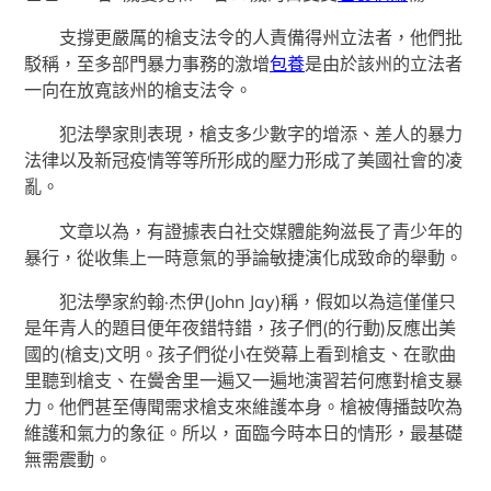
支撐更嚴厲的槍支法令的人責備得州立法者，他們批
駁稱，至多部門暴力事務的激增
包養
是由於該州的立法者
一向在放寬該州的槍支法令。
犯法學家則表現，槍支多少數字的增添、差人的暴力
法律以及新冠疫情等等所形成的壓力形成了美國社會的凌
亂。
文章以為，有證據表白社交媒體能夠滋長了青少年的
暴行，從收集上一時意氣的爭論敏捷演化成致命的舉動。
犯法學家約翰·杰伊(John Jay)稱，假如以為這僅僅只
是年青人的題目便年夜錯特錯，孩子們(的行動)反應出美
國的(槍支)文明。孩子們從小在熒幕上看到槍支、在歌曲
里聽到槍支、在黌舍里一遍又一遍地演習若何應對槍支暴
力。他們甚至傳聞需求槍支來維護本身。槍被傳播鼓吹為
維護和氣力的象征。所以，面臨今時本日的情形，最基礎
無需震動。