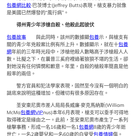
包養網比較
·巴茨博士(Jeffrey Butts)表現，槍支暴力就像
是美國已然爆發的“風行病”。
得州青少年涉槍自殺、他殺此起彼伏
包養故事
與此同時，該州的數據顯
包養
示，與槍支有
關的青少年兇殺案比例有所上升。數據顯示，就在十
包養
網
年前的三年時光段中，涉槍他殺人數略高于涉槍殺人人
數。比擬之下，在曩昔三奚府裡過著狼狽不堪的生活，卻
對她沒有任何憐憫和歉意。年里，自殺的槍殺率簡直是他
殺率的兩倍。
警方官員和犯法學家表現，固然至今沒有一個明白的
謎底來說明這種增加，但確切有很多原因存在。
圣安東尼奧市差人局局長威廉·麥克馬納斯(William
McMa
包養網VIP
nus)本年6月表現，槍支可以垂手可得地
取得確定是緣由之一。此前，圣安東尼奧市產生了一系列
槍擊事務，形成一名16歲和一名1
包養網
8歲的青少年逝
世亡，一名2歲嬰兒和一名60歲的白叟受
包養情婦
傷。