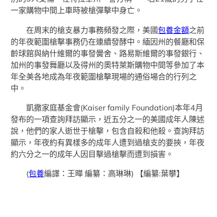
一家購物中間上車時被槍彈擊中身亡。
在周末的槍支暴力事務頻發之際，美國
包養金額
之前
的年夜範圍槍擊事務仍在連續發酵中。緬因州的餐廳和保
齡球館與納什維爾的事發黌舍、路易斯維爾的事發銀行、
加州的事發舞廳以及得州的奧特萊斯購物中間等參加了本
年全美各地成為年夜範圍槍擊現場的通俗場合的行列之
中。
凱撒家庭基金會(Kaiser family Foundation)本年4月
發布的一項查詢拜訪顯示，近五分之一的美國成年人陳述
說，他們的家人逝世于槍擊，包含自殺和他殺。查詢拜訪
顯示，年夜約有異樣多的成年人遭到過槍支的要挾，年夜
約六分之一的成年人因目擊過槍擊而遭到損害。
(
包養
編譯：王曄 編纂：高琳琳)
【編纂:葉攀】