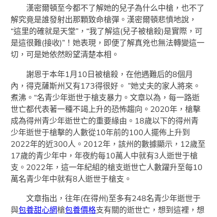
漢密爾頓至今都不了解她的兒子為什么中槍，也不了
解究竟是誰發射出那顆致命槍彈。漢密爾頓悲憤地說，
“這里的確就是天堂”，“我了解這(兒子被槍殺)是實際，可
是這很難(接收)”！她表現，即便了解真兇也無法轉變這一
切，可是她依然盼望清楚本相。
謝恩于本年1月10日被槍殺，在他遇難后的8個月
內，得克薩斯州又有173得很好。 ”她丈夫的家人將來。
煮沸。“名青少年逝世于槍支暴力。文章以為，每一路逝
世亡都代表著一種不竭上升的恐怖趨向。2020年，槍擊
成為得州青少年逝世亡的重要緣由。18歲以下的得州青
少年逝世于槍擊的人數從10年前的100人擺佈上升到
2022年的近300人。2012年，該州的數據顯示，12歲至
17歲的青少年中，年夜約每10萬人中就有3人逝世于槍
支。2022年，這一年紀組的槍支逝世亡人數躍升至每10
萬名青少年中就有8人逝世于槍支。
文章指出，往年(在得州)至多有248名青少年逝世于
與
包養甜心網
槍
包養價格
支有關的逝世亡，想到這裡，想