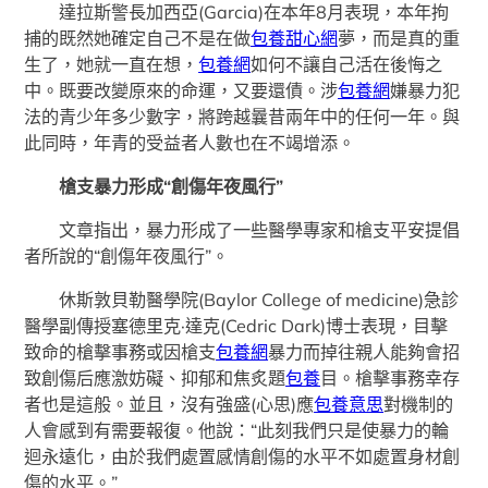
達拉斯警長加西亞(Garcia)在本年8月表現，本年拘
捕的既然她確定自己不是在做
包養甜心網
夢，而是真的重
生了，她就一直在想，
包養網
如何不讓自己活在後悔之
中。既要改變原來的命運，又要還債。涉
包養網
嫌暴力犯
法的青少年多少數字，將跨越曩昔兩年中的任何一年。與
此同時，年青的受益者人數也在不竭增添。
槍支暴力形成“創傷年夜風行”
文章指出，暴力形成了一些醫學專家和槍支平安提倡
者所說的“創傷年夜風行”。
休斯敦貝勒醫學院(Baylor College of medicine)急診
醫學副傳授塞德里克·達克(Cedric Dark)博士表現，目擊
致命的槍擊事務或因槍支
包養網
暴力而掉往親人能夠會招
致創傷后應激妨礙、抑郁和焦炙題
包養
目。槍擊事務幸存
者也是這般。並且，沒有強盛(心思)應
包養意思
對機制的
人會感到有需要報復。他說：“此刻我們只是使暴力的輪
迴永遠化，由於我們處置感情創傷的水平不如處置身材創
傷的水平。”