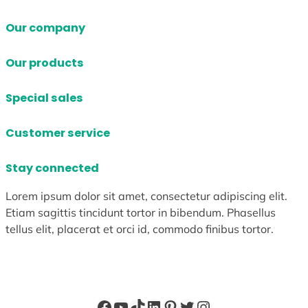
Our company
Our products
Special sales
Customer service
Stay connected
Lorem ipsum dolor sit amet, consectetur adipiscing elit.
Etiam sagittis tincidunt tortor in bibendum. Phasellus
tellus elit, placerat et orci id, commodo finibus tortor.
Facebook
YouTube
TikTok
LinkedIn
Pinterest
X
Instagram