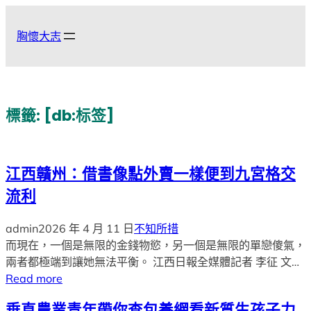
跳
至
胸懷大志
主
要
內
容
標籤:
[db:标签]
江西贛州：借書像點外賣一樣便到九宮格交
流利
admin
2026 年 4 月 11 日
不知所措
而現在，一個是無限的金錢物慾，另一個是無限的單戀傻氣，
兩者都極端到讓她無法平衡。 江西日報全媒體記者 李征 文…
Read more
垂直農業青年帶你查包養網看新質生孩子力