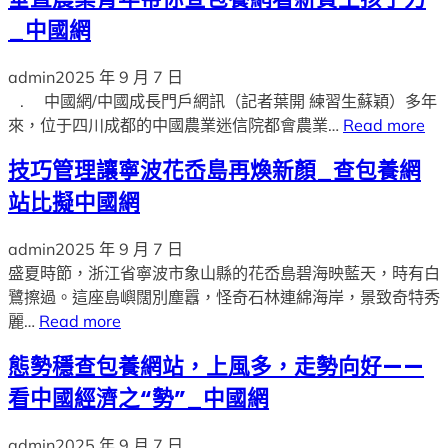
_中國網
admin
2025 年 9 月 7 日
. 中國網/中國成長門戶網訊（記者葉開 練習生蘇穎）多年
來，位于四川成都的中國農業迷信院都會農業…
Read more
技巧管理讓寧波花岙島再煥新顏_查包養網
站比擬中國網
admin
2025 年 9 月 7 日
盛夏時節，浙江省寧波市象山縣的花岙島碧海映藍天，時有白
鷺擦過。這座島嶼闊別塵囂，怪奇石林連綿海岸，景致奇特秀
麗…
Read more
態勢穩查包養網站，上風多，走勢向好——
看中國經濟之“勢”_中國網
admin
2025 年 9 月 7 日