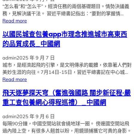
“怎么看”和“怎么干”，經濟任務的兩個基礎題目。情勢決議義
務，見解決議干法。 習近平總書記指出：“要對的掌握情…
Read more
以國民城查包養app市理念推進城市高東西
的品質成長_中國網
admin
2025 年 9 月 7 日
城市，是經濟起飛的引擎，是文明傳承的載體，依靠著人們對
美妙生涯的向往。7月14日-15日，習近平總書記在中心城…
Read more
飛天逐夢探天穹（奮進強國路 闊步新征程·嚴
重工查包養網心得程巡禮）_中國網
admin
2025 年 9 月 6 日
每隔90分鐘，中國空間站就會繞地球一圈。 傍邊國空間站飛
過內陸上空，有很多人翹首以盼，用鏡頭捕獲它可貴的身影。