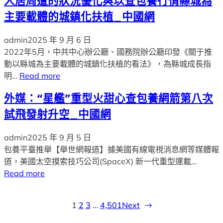
人居周遭的狀況優化與以查包養行情縣城為
主要載體的城鎮化扶植_中國網
admin
2025 年 9 月 6 日
2022年5月，中共中心辦公廳、國務院辦公廳印發《關于推
動以縣城為主要載體的城鎮化扶植的看法》，為縣城成長指
明…
Read more
外媒：“星艦”重型火甜心查包養網箭第八次
試飛發射升空_中國網
admin
2025 年 9 月 5 日
包養平臺推舉【舉世網報道】據美國有線電視消息網等媒體報
道，美國太空摸索技巧公司(SpaceX) 新一代重型運載…
Read more
1
2
3
…
4,501
Next
→