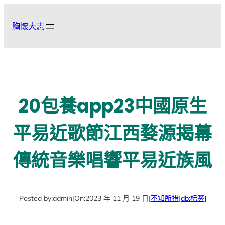
跳
至
胸懷大志
主
要
內
容
20包養app23中國原生
平易近歌節江西婺源揭幕
傳統音樂唱響平易近族風
Posted by:
admin
|
On:
2023 年 11 月 19 日
|
不知所措
[db:标签]