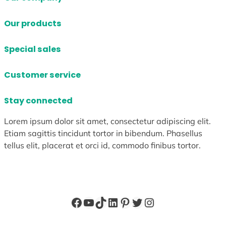
Our products
Special sales
Customer service
Stay connected
Lorem ipsum dolor sit amet, consectetur adipiscing elit.
Etiam sagittis tincidunt tortor in bibendum. Phasellus
tellus elit, placerat et orci id, commodo finibus tortor.
Facebook
YouTube
TikTok
LinkedIn
Pinterest
X
Instagram