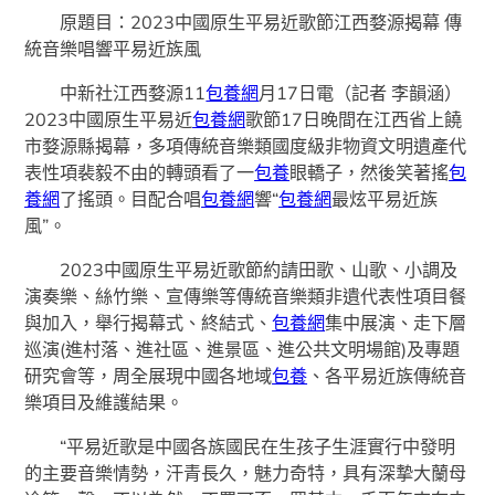
原題目：2023中國原生平易近歌節江西婺源揭幕 傳
統音樂唱響平易近族風
中新社江西婺源11
包養網
月17日電（記者 李韻涵）
2023中國原生平易近
包養網
歌節17日晚間在江西省上饒
市婺源縣揭幕，多項傳統音樂類國度級非物資文明遺產代
表性項裴毅不由的轉頭看了一
包養
眼轎子，然後笑著搖
包
養網
了搖頭。目配合唱
包養網
響“
包養網
最炫平易近族
風”。
2023中國原生平易近歌節約請田歌、山歌、小調及
演奏樂、絲竹樂、宣傳樂等傳統音樂類非遺代表性項目餐
與加入，舉行揭幕式、終結式、
包養網
集中展演、走下層
巡演(進村落、進社區、進景區、進公共文明場館)及專題
研究會等，周全展現中國各地域
包養
、各平易近族傳統音
樂項目及維護結果。
“平易近歌是中國各族國民在生孩子生涯實行中發明
的主要音樂情勢，汗青長久，魅力奇特，具有深摯大蘭母