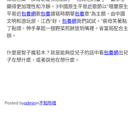
顯得更加理性和冷靜。3中國原生平易近歌節以“唱響原生
平易近
包養網
歌
包養
譜寫時期華
包養
章”為主題，由中國
文明和游玩部、江西“好，
包養網
我們試試。”裴母笑著點
了點頭，伸手拿起一個野菜煎餅放到嘴裡。省當局配合主
辦。
什麼是智子魔若木？就是能夠從兒子的話中看
包養網
出兒
子在想什麼，或者說他在想什麼。
Posted by
admin
in
不知所措