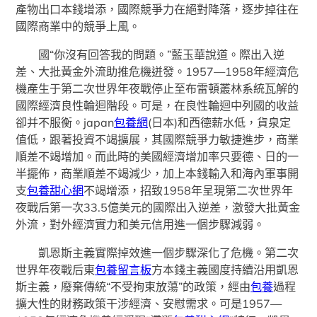
產物出口本錢增添，國際競爭力在絕對降落，逐步掉往在
國際商業中的競爭上風。
國“你沒有回答我的問題。”藍玉華說道。際出入逆
差、大批黃金外流助推危機迸發。1957—1958年經濟危
機產生于第二次世界年夜戰停止至布雷頓叢林系統瓦解的
國際經濟良性輪迴階段。可是，在良性輪迴中列國的收益
卻并不服衡。japan
包養網
(日本)和西德薪水低，貨泉定
值低，跟著投資不竭擴展，其國際競爭力敏捷進步，商業
順差不竭增加。而此時的美國經濟增加率只要德、日的一
半擺佈，商業順差不竭減少，加上本錢輸入和海內軍事開
支
包養甜心網
不竭增添，招致1958年呈現第二次世界年
夜戰后第一次33.5億美元的國際出入逆差，激發大批黃金
外流，對外經濟實力和美元信用進一個步驟減弱。
凱恩斯主義實際掉效進一個步驟深化了危機。第二次
世界年夜戰后東
包養留言板
方本錢主義國度持續沿用凱恩
斯主義，廢棄傳統“不受拘束放蕩”的政策，經由
包養
過程
擴大性的財務政策干涉經濟、安慰需求。可是1957—