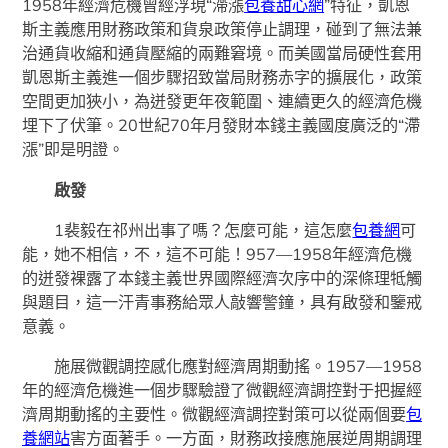
1958年經濟危機曾經浮現“滯漲
包養甜心網
”特征，凱恩
斯主義應用財務政策和貨泉政策停止調理，碰到了無法兼
治通貨收縮和通貨壓縮的兩難窘境。而美國當局硬性套用
凱恩斯主義進一個步驟招致當局財務赤字的擴展化，政策
空間更加狹小，為迸發更年夜範圍、連續更久的經濟危機
埋下了伏筆。20世紀70年月發財本錢主義國度廣泛的“滯
漲”即是明證。
啟發
1裴毅在祁州出事了嗎？怎麼可能，這怎麼
包養網
可
能，她不相信，不，這不可能！957—1958年經濟危機
的迸發裸露了本錢主義世界國際經濟次序中的深條理牴觸
與題目，這一汗青事務給眾人敲響警鐘，具有啟發和鑒戒
意義。
施展微觀調控感化應對經濟周期動搖。1957—1958
年的經濟危機進一個步驟驗證了微觀經濟調控對于把握經
濟周期動搖的主要性。微觀經濟調控對策可以從兩個要
包
養網站
害方面著手。一方面，財務政接應施展逆周期調理