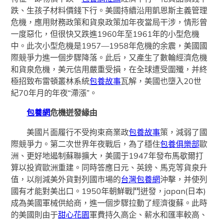
跌、生孩子材料價錢下行。美國持續沿用凱恩斯主義管理
危機，應用財務政策和貨泉政策加年夜當局干涉，情形曾
一度惡化，但很快又跌進1960年至1961年的小型危機
中。此次小型危機是1957—1958年危機的余震，美國國
際競爭力進一個步驟降落。此后，又產生了數輪經濟危機
和貨泉危機，美元信用嚴重受損，在全球遭受圍殲，并終
極招致布雷頓叢林系統
包養故事
瓦解，美國也墮入20世
紀70年月的年夜“滯漲”。
包養網
危機迸發緣由
美國片面履行不受拘束商業政
包養故事
策，減弱了國
際競爭力。第二次世界年夜戰后，為了穩住
包養俱樂部
歐
洲、更好地遏制蘇聯擴大，美國于1947年發布馬歇爾打
算以投資歐洲重建。同時答應日元、英鎊、馬克等貨泉升
值，以削減美外貨對列國市場的
台灣包養網
沖擊，并使列
國有才能對美出口。1950年朝鮮戰鬥迸發，japan(日本)
成為美國軍械供給商，進一個步驟拉動了經濟復蘇。此時
的美國則由于
甜心花園
軍費持久高企、薪水和匯率較高、