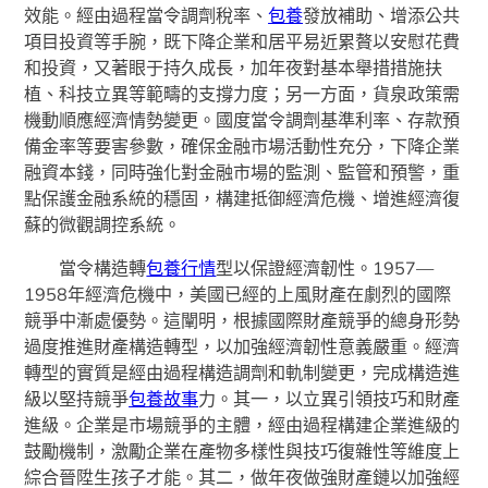
效能。經由過程當令調劑稅率、
包養
發放補助、增添公共
項目投資等手腕，既下降企業和居平易近累贅以安慰花費
和投資，又著眼于持久成長，加年夜對基本舉措措施扶
植、科技立異等範疇的支撐力度；另一方面，貨泉政策需
機動順應經濟情勢變更。國度當令調劑基準利率、存款預
備金率等要害參數，確保金融市場活動性充分，下降企業
融資本錢，同時強化對金融市場的監測、監管和預警，重
點保護金融系統的穩固，構建抵御經濟危機、增進經濟復
蘇的微觀調控系統。
當令構造轉
包養行情
型以保證經濟韌性。1957—
1958年經濟危機中，美國已經的上風財產在劇烈的國際
競爭中漸處優勢。這闡明，根據國際財產競爭的總身形勢
過度推進財產構造轉型，以加強經濟韌性意義嚴重。經濟
轉型的實質是經由過程構造調劑和軌制變更，完成構造進
級以堅持競爭
包養故事
力。其一，以立異引領技巧和財產
進級。企業是市場競爭的主體，經由過程構建企業進級的
鼓勵機制，激勵企業在產物多樣性與技巧復雜性等維度上
綜合晉陞生孩子才能。其二，做年夜做強財產鏈以加強經