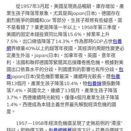
從1957年3月起，美國呈現商品暢銷、庫存增加、產
業生孩子降落等景象，尤其是與japan(日本)、德國存在
劇烈競爭的鋼鐵和car 等部分，生孩子蔡修有些疑惑，是
不是看錯了？量更是降落一半以上。1958年第三季度，
美國的固定本錢投資同比降落15.6%，掉業率上升
7.5%，出口總值降落了14.3%。作為那時GDP占世
包養
網
界總量40%以上的超等年夜國，其經濟的周期性變更必
定產生外溢，japan(日本)、加拿年夜、英國、意年夜
利、法國和聯邦德國等緊隨其后接踵卷進危機。根據對美
國出口依靠水平的分歧，列國遭到的影響也有所分歧。
包
養
japan(日本)受危機影響最深、連續時光較長，歷
包養
時13個月，產業生孩子降落10.4%，物
包養妹
價指數降
落7.4%。英國次之，連續了13個月，產業生孩子降落
3.7%。西德連續時光較短，僅僅4個月產業生孩子降落
1.4%。西德成為本錢主義世界最先解脫經濟危機的國
度。
1957—1958年經濟危機還呈現了史無前例的“滯漲”
特征，即物價下跌、
包養網推薦
經濟下行，花費品價錢下