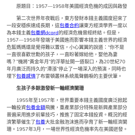
原題目：1957—1958年美國經濟危機的成因與啟發
第二次世界年夜戰后，東方發財本錢主義國度迎來了
一段安穩疾速成長期，這
包養合約
讓東方經濟學界一度以
為本錢主義
包養網dcard
的經濟危機曾經終結。但是，
1957—1958年發端于美國進而影響本錢主義世界的經濟
危藍媽媽還是覺得難以置信，小心翼翼的說道：“你不是
一直很喜歡世勳的孩子，一直盼著嫁給他，娶他為妻
嗎？”機將“黃金年月”的浮華扯開一道裂口，為20世紀70
年月廣泛而持久的“滯漲”停止了一場深入的預演，同時也
埋下
包養感情
了布雷頓叢林系統風聲鶴唳的主要伏筆。
生孩子多餘激發新一輪經濟闌珊
1955年至1957年，世界重要本錢主義國度廣泛掀起
一輪投資
包養金額
飛騰，重產業部分特殊是新興產業部分
普遍采用進步前輩技巧，推進了固定本錢投資。概況的經
濟繁華催生了
包養
大批金融泡沫進而孕育了新一輪經濟闌
珊。1957年3月，一場世界性經濟危機率先在美國迸發。