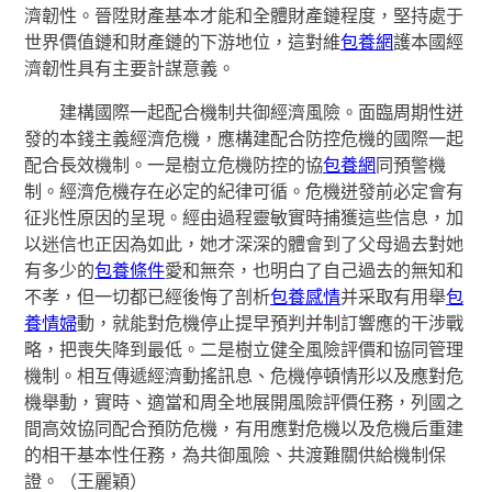
濟韌性。晉陞財產基本才能和全體財產鏈程度，堅持處于
世界價值鏈和財產鏈的下游地位，這對維
包養網
護本國經
濟韌性具有主要計謀意義。
建構國際一起配合機制共御經濟風險。面臨周期性迸
發的本錢主義經濟危機，應構建配合防控危機的國際一起
配合長效機制。一是樹立危機防控的協
包養網
同預警機
制。經濟危機存在必定的紀律可循。危機迸發前必定會有
征兆性原因的呈現。經由過程靈敏實時捕獲這些信息，加
以迷信也正因為如此，她才深深的體會到了父母過去對她
有多少的
包養條件
愛和無奈，也明白了自己過去的無知和
不孝，但一切都已經後悔了剖析
包養感情
并采取有用舉
包
養情婦
動，就能對危機停止提早預判并制訂響應的干涉戰
略，把喪失降到最低。二是樹立健全風險評價和協同管理
機制。相互傳遞經濟動搖訊息、危機停頓情形以及應對危
機舉動，實時、適當和周全地展開風險評價任務，列國之
間高效協同配合預防危機，有用應對危機以及危機后重建
的相干基本性任務，為共御風險、共渡難關供給機制保
證。（王麗穎）