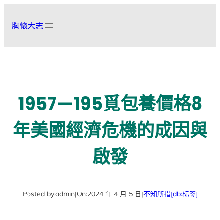
跳
至
胸懷大志
主
要
內
容
1957—195覓包養價格8
年美國經濟危機的成因與
啟發
Posted by:
admin
|
On:
2024 年 4 月 5 日
|
不知所措
[db:标签]