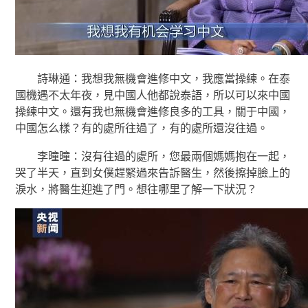
詩琳通：我想我無機會進修中文，我應當操練。在泰
國機遇不太年夜，見中國人他都說泰語，所以可以來中國
操練中文。還有我也無機會進修良多的工具，關于中國，
中國怎么樣？有的處所往過了，有的處所還沒往過。
李曈曈：沒有往過的處所，您最兩個媽媽抱在一起，
哭了半天，直到女僕趕緊過來告訴醫生，然後擦掉臉上的
淚水，將醫生迎進了門。想往哪里了解一下狀況？