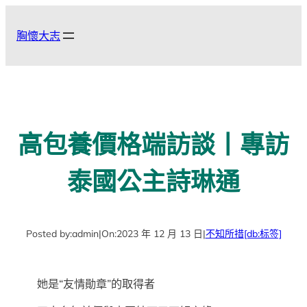
跳
至
胸懷大志
主
要
內
容
高包養價格端訪談丨專訪
泰國公主詩琳通
Posted by:
admin
|
On:
2023 年 12 月 13 日
|
不知所措
[db:标签]
她是“友情勛章”的取得者