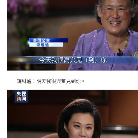
詩琳通：明天我很興奮見到你。