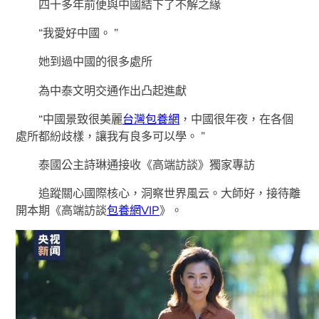
四十多年前便與中國結下了不解之緣
“我愛好中國。 ”
她到過中國的很多處所
為中泰文明交通作出凸起進獻
“中國景致很美麗
台灣包養網
，中國很年夜，在各個
處所都紛歧樣，讓我有良多可以學。 ”
泰國公主詩琳通接收《高端訪談》獨家專訪
追蹤關心國際核心，洞察世界風云。大師好，接待離
開本期《高端訪談
包養網VIP
》。