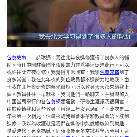
包養故事
詩琳通：我往北年夜進修獲得了良多人的輔
助。時任中國駐泰國年夜使盡力尋覓渠道促進此行。可以
或許往北年夜研修，我覺得非常興奮。我學
包養感情
到了
良多常識，我在北年夜的列位教員都不遺餘力地教我。由
于我在北年夜研修的時光很短，所以教員天天都來給我上
課。教員往往一早就來，我同他們一路聊天，并餐與加入
中國當局舉行的各
包養網
類運動。研修生涯讓我很興奮。
由於疫情我和這些教員，曾經三年沒見過面了，此次是三
年來第一次相見。估量來歲我還會來華和教員會晤。談到
進修，我以為收獲就是我們在進修中能感觸感染到樂趣。
酷愛進修、有幸福感，同時收獲更多常識并學乃至用，這