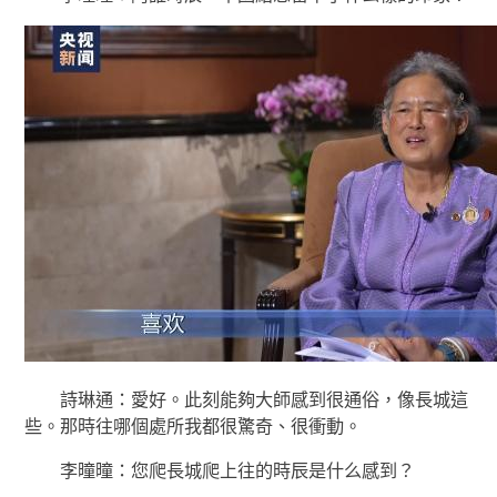
詩琳通：愛好。此刻能夠大師感到很通俗，像長城這
些。那時往哪個處所我都很驚奇、很衝動。
李曈曈：您爬長城爬上往的時辰是什么感到？