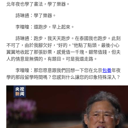
北年夜也學了書法，學了樂器。
詩琳通：學了樂器。
李曈曈：還跑步，早上起來。
詩琳通：跑步，我天天跑步。在泰國我也跑步。此刻
不可了，由於我腳欠好，“好的。”他點了點頭，最後小心
翼翼地收起了那張鈔票，感覺值一千塊。銀幣值錢，但夫
人的情意是無價的。有題目。可是我還走路。
李曈曈：那您愿意跟我們回想一下您在北京
包養
年夜
學的那段留學時間嗎？您感到什么讓您的印象特殊深入？