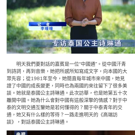
明天我們要對話的嘉賓是一位“中國通”。從中國汗青
到詩詞，再到音樂，她把所感所知寫成文字，向本國的大
眾先容；從1981年至今，她簡直每年城市來中國，她見
證了中國的成長變更，同時也為兩國的來往留下了很多美
談。她就是泰國公主詩琳通。此次訪華，也是她第五十次
離開中國。她為什么會對中國有這般深摯的情感？對于中
泰的文明交通互鑒她是若何懂得的？關于中泰青年的交
通，她又有什么樣的等待？一路走進明天的《高端訪
談》，對話泰國公主詩琳通。