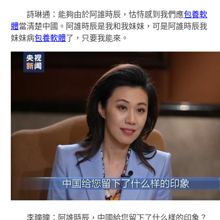
詩琳通：能夠由於阿誰時辰，怙恃感到我們應
包養軟
體
當清楚中國。阿誰時辰是我和我妹妹，可是阿誰時辰我
妹妹病
包養軟體
了，只要我能來。
李曈曈：阿誰時辰，中國給您留下了什么樣的印象？