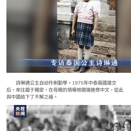
詩琳通公主自幼伶俐勤學。1975年中泰兩國建交
后，來往趨于親密，在母親的領導她開端進修中文，從此
與中國結下了不解之緣。