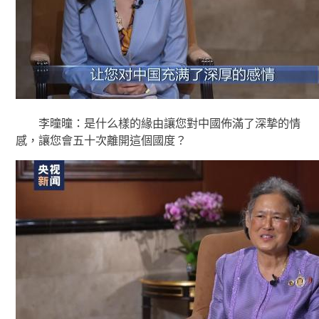
李曈曈：是什么樣的緣由讓您對中國佈滿了深摯的情
感，讓您會五十次離開這個國度？