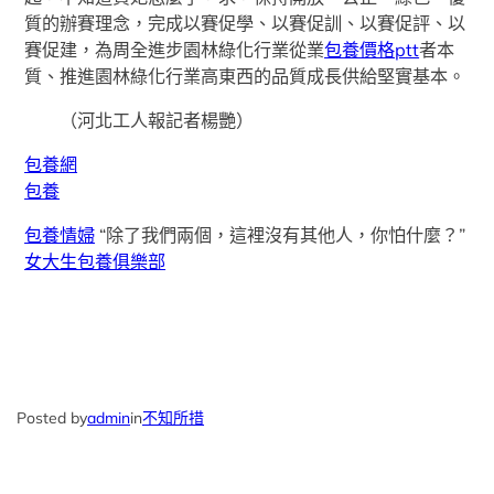
質的辦賽理念，完成以賽促學、以賽促訓、以賽促評、以
賽促建，為周全進步園林綠化行業從業
包養價格ptt
者本
質、推進園林綠化行業高東西的品質成長供給堅實基本。
（
河北工人報
記者楊艷）
包養網
包養
包養情婦
“除了我們兩個，這裡沒有其他人，你怕什麼？”
女大生包養俱樂部
Posted by
admin
in
不知所措