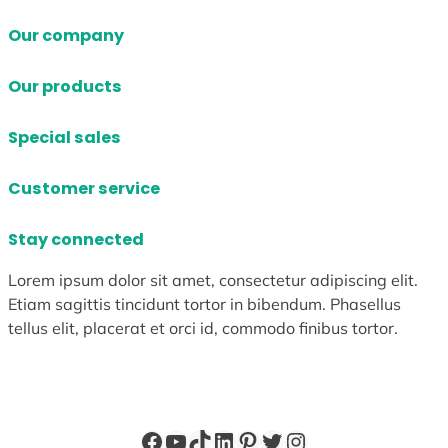
Our company
Our products
Special sales
Customer service
Stay connected
Lorem ipsum dolor sit amet, consectetur adipiscing elit.
Etiam sagittis tincidunt tortor in bibendum. Phasellus
tellus elit, placerat et orci id, commodo finibus tortor.
Facebook
YouTube
TikTok
LinkedIn
Pinterest
X
Instagram