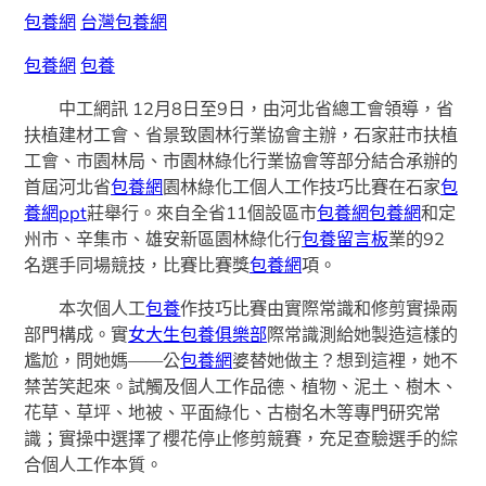
包養網
台灣包養網
包養網
包養
中工網訊 12月8日至9日，由
河北
省總工會領導，省
扶植建材工會、省景致園林行業協會主辦，石家莊市扶植
工會、市園林局、市園林綠化行業協會等部分結合承辦的
首屆河北省
包養網
園林綠化工個人工作技巧比賽在石家
包
養網ppt
莊舉行。來自全省11個設區市
包養網
包養網
和定
州市、辛集市、雄安新區園林綠化行
包養留言板
業的92
名選手同場競技，比賽比賽獎
包養網
項。
本次個人工
包養
作技巧比賽由實際常識和修剪實操兩
部門構成。實
女大生包養俱樂部
際常識測給她製造這樣的
尷尬，問她媽——公
包養網
婆替她做主？想到這裡，她不
禁苦笑起來。試觸及個人工作品德、植物、泥土、樹木、
花草、草坪、地被、平面綠化、古樹名木等專門研究常
識；實操中選擇了櫻花停止修剪競賽，充足查驗選手的綜
合個人工作本質。