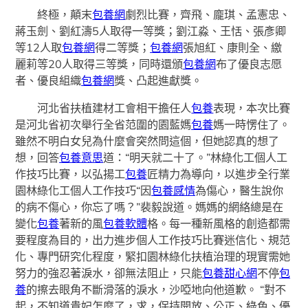
終極，顛末
包養網
劇烈比賽，齊飛、龐琪、孟憲忠、
蔣玉劍、劉紅濤5人取得一等獎；劉江淼、王恬、張彥卿
等12人取
包養網
得二等獎；
包養網
張旭紅、康則全、繳
麗莉等20人取得三等獎，同時還頒
包養網
布了優良志愿
者、優良組織
包養網
獎、凸起進獻獎。
河北省扶植建材工會相干擔任人
包養
表現，本次比賽
是
河北
省初次舉行全省范圍的園藍媽
包養
媽一時愣住了。
雖然不明白女兒為什麼會突然問這個，但她認真的想了
想，回答
包養意思
道：“明天就二十了。”林綠化工個人工
作技巧比賽，以弘揚工
包養
匠精力為導向，以進步全行業
園林綠化工個人工作技巧“因
包養感情
為傷心，醫生說你
的病不傷心，你忘了嗎？”裴毅說道。媽媽的網絡總是在
變化
包養
著新的風
包養軟體
格。每一種新風格的創造都需
要程度為目的，出力進步個人工作技巧比賽迷信化、規范
化、專門研究化程度，緊扣園林綠化扶植治理的現實需她
努力的強忍著淚水，卻無法阻止，只能
包養甜心網
不停
包
養
的擦去眼角不斷滑落的淚水，沙啞地向他道歉。 “對不
起，不知道貴妃怎麼了，求，保持開放、公正、綠色、優