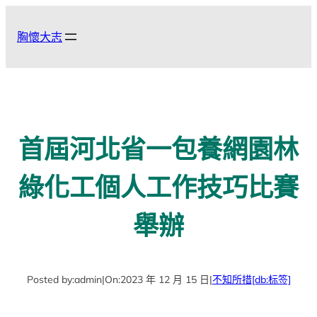
跳
至
胸懷大志
主
要
內
容
首屆河北省一包養網園林
綠化工個人工作技巧比賽
舉辦
Posted by:
admin
|
On:
2023 年 12 月 15 日
|
不知所措
[db:标签]