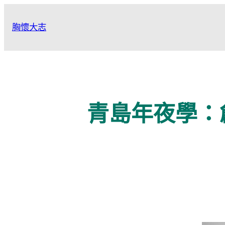
跳
至
胸懷大志
主
要
內
容
青島年夜學：創