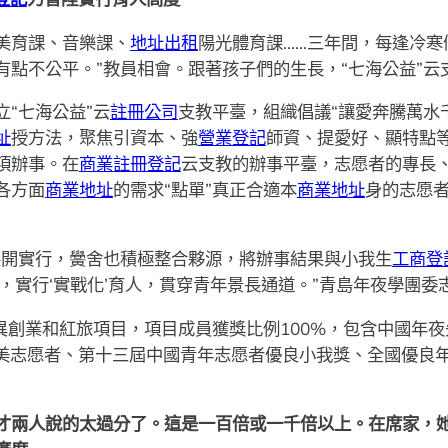
美育課、音樂課、
地址出租
陽光體育課……三年間，每逢冷
有點不公平。”教員相會。跟著孩子們的生長，“七海公益”云
“七海公益”云
註冊公司
支教平臺，組織倡議“讓愛奔騰萬水
址
授方法，聚焦引資本、強
營業登記
師資、提愛好、顯特點等
項辦事。在
商業註冊登記
云支教的辦事平臺，志愿者的專長、
各方面
商業地址
的需求“點單”真正合適本
商業地址
身的志愿
開實行，黌舍也積極整合夥源，將辦事結果與小我生
工商登
，實行‘實戰化’育人，貫穿青年景長通道。”青島年夜學團委
創業和紅旅項目，項目成員獲獎比例100%，包含中國年夜
最美志愿者、第十三屆中國青年志愿者優良小我獎、全國優良
才兩人說的太過分了。這是一百倍或一千倍以上。在席家，