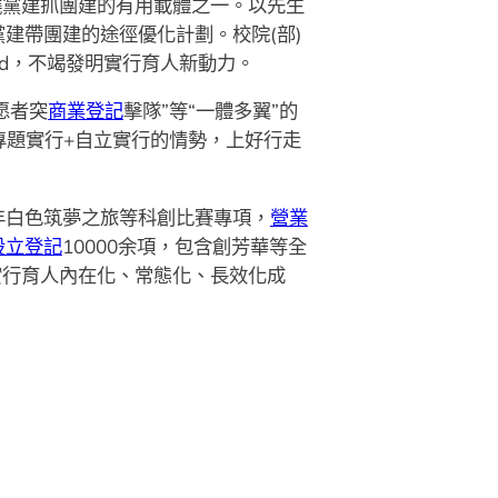
繞黨建抓團建的有用載體之一。以先生
建帶團建的途徑優化計劃。校院(部)
nd，不竭發明實行育人新動力。
愿者突
商業登記
擊隊”等“一體多翼”的
+專題實行+自立實行的情勢，上好行走
年白色筑夢之旅等科創比賽專項，
營業
設立登記
10000余項，包含創芳華等全
實行育人內在化、常態化、長效化成