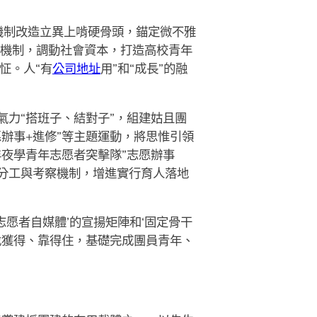
制改造立異上啃硬骨頭，錨定微不雅
入機制，調動社會資本，打造高校青年
怔。人“有
公司地址
用”和“成長”的融
氣力“搭班子、結對子”，組建姑且團
愿辦事+進修”等主題運動，將思惟引領
夜學青年志愿者突擊隊”志愿辦事
務分工與考察機制，增進實行育人落地
志愿者自媒體’的宣揚矩陣和‘固定骨干
找獲得、靠得住，基礎完成團員青年、