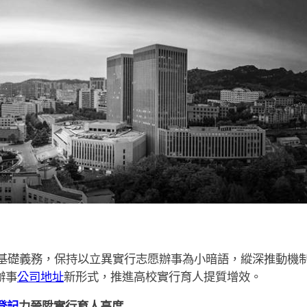
礎義務，保持以立異實行志愿辦事為小暗語，縱深推動機制
辦事
公司地址
新形式，推進高校實行育人提質增效。
登記
力晉陞實行育人高度