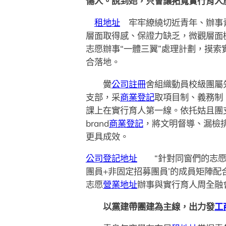
傷人。說到她，只會讓拓寬實行育人
租地址
牢牢繚繞切近青年、辦事青
層面取得感、保證力缺乏，微觀層面
志愿辦事“一體三翼”處理計劃，摸索
合落地。
黌
公司註冊
舍組織動員校級團屬先
支部，采
商業登記
取項目制、義務制
課上在實行育人第一線。依托姑且團
brand
商業登記
，將文明督導、漏檢排
更具成效。
公司登記地址
“針對同窗們的志愿
團員+非固定招募團員’的成員矩陣
志愿
營業地址
辦事與實行育人周全融
以黨建帶團建為主線，出力發
工