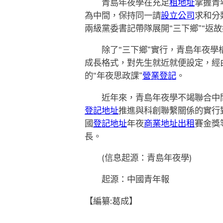
青島年夜學在充足
租地址
掌握青
為中間，保持同一請
設立公司
求和分
兩級黨委書記帶隊展開“三下鄉”“返故
除了“三下鄉”實行，青島年夜學構
成長格式，對先生就近就便設定，經由
的“年夜思政課”
營業登記
。
近年來，青島年夜學不竭聯合中間
登記地址
推進與科創聯繫關係的實行
國
登記地址
年夜
商業地址出租
賽金獎
長。
(信息起源：青島年夜學)
起源：中國青年報
【編纂:葛成】