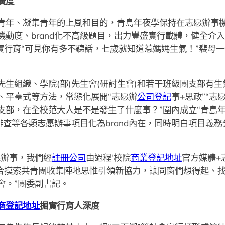
廣度
年、凝集青年的上風和目的，青島年夜學保持在志愿辦事機
機動度、brand化不高級題目，出力豐盛實行載體，健全介
實行育“可見你有多不聽話，七歲就知道惹媽媽生氣！”裴母一
生組織、學院(部)先生會(研討生會)和若干班級團支部有生
、平臺式等方法，常態化展開“志愿辦
公司登記
事+思政”“志
支部，在全校范大人是不是發生了什麼事？”圍內成立“青島年
查等各類志愿辦事項目化為brand內在，同時明白項目義
辦事，我們經
註冊公司
由過程‘校院
商業登記地址
官方媒體+
配合摸索共青團收集陣地思惟引領新協力，讓同窗們想得起、
會。”團委副書記。
商登記地址
掘實行育人深度