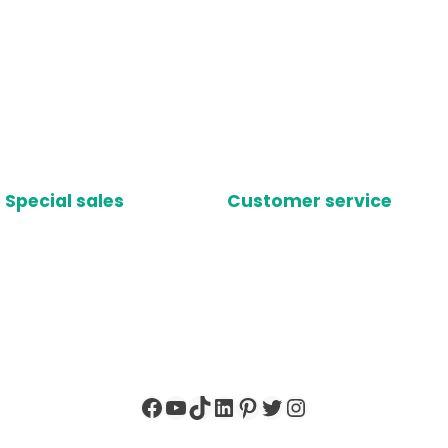
Special sales
Customer service
Facebook
YouTube
TikTok
LinkedIn
Pinterest
X
Instagram