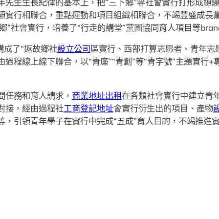
年先生生長紀律的基本上，把“三下鄉”等社會實行打形成繚
類實行相聯合，重點運動和項目組織相聯合，不竭豐盛成長黨
鄉”社會實行，培養了“行走的講堂”黨團協同育人項目等bra
成了“返故鄉社
設立公司
區實行、西部打算志愿者、青年志
過程線上線下聯合，以“青廉”“青創”等“青字號”主題實行
任務和育人請求，
商業地址出租
在各類社會實行中建立青
對接，經由過程社
工商登記地址
會實行衍生出的項目、產物
等，引領青年學子在實行中完成“五成”育人目的，不竭推進