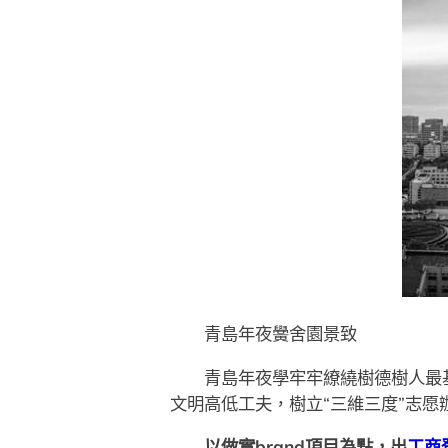
青島年夜黌舍園景致
青島年夜學牢牢繚繞樹德樹人最基
文明高低工夫，樹立“三維三度”志愿
以做實brand項目為點，出
工商