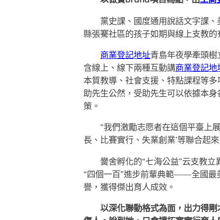
黨史課、國度通用說話文字課、
縣張騫社區的孩子如期與線上支教的
商業登記地址
青島年夜學牽頭樹立
含線上、線下兩種互動講
商業登記地
本質教導、社會支援、特點課程等多
助先生公然，受助先生可以依據本身
策。
“我們激勵志愿者在這個平臺上展
長、比賽實行、失業創業’等聯合起來
黌舍孵化的“七海公益”云支教立異
“四個一百”進步前輩典範——全國
譽，獲得傑出育人成效。
以深化聯動格式為面，出力得剛