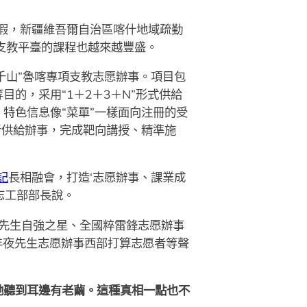
寒假，新疆維吾爾自治區喀什地域疏勤
支教平臺的課程也越來越豐盛。
千山”魯喀專項支教志愿辦事。項目包
目的，采用“1＋2＋3＋N”形式供給
特色信息像“菜單”一樣面向注冊的受
者供給辦事，完成靶向講授、精準施
記
長相融會，打造‘志愿辦事、課業成
志工部部長說。
先生自強之星、全國粹雷鋒志愿辦事
年夜先生志愿辦事西部打算志愿者等聲
她聽到耳邊有老繭。這種真相一點也不