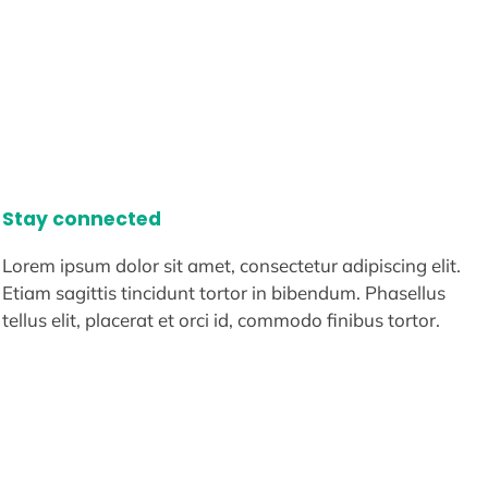
Stay connected
Lorem ipsum dolor sit amet, consectetur adipiscing elit.
Etiam sagittis tincidunt tortor in bibendum. Phasellus
tellus elit, placerat et orci id, commodo finibus tortor.