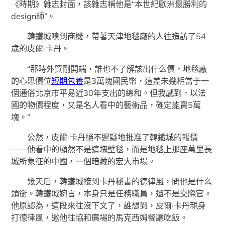
《時期》雜志封面，該雜志稱他是“本世紀歐洲最勝利的
design師”。
韓鐵城嗅到商機，帶著天津地毯廠的人往造訪了54
歲的皮爾·卡丹。
“那時外貿剛開端，誰也不了解該出什么價，地毯廠
的心思價位
短期包養
是3萬塊國民幣，這差未幾相當于一
個通俗北京市平易近30年支出的總和。但我感到，以法
國的物價程度，又是名人看中的藝術品，確定能賣5萬
塊。”
公然，皮爾·卡丹絕不遲疑地批准了韓鐵城的報價
——他看中的顯然不是這塊壁毯，而是地毯上那座萬里長
城所象征的中國，一個暗藏的宏大市場。
幾天后，韓鐵城接到卡丹秘書的德律風，問他是什么
頭銜。韓鐵城婉言，本身只是任務職員，還不是交際官。
他原認為，這段來往沒下文了，誰想到，皮爾·卡丹親身
打德律風，邀他往協和廣場的馬克西姆餐廳吃飯。