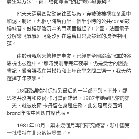
層生涯方法”，被工場從郊區“發配”到郊區搬磚。
他天天清晨四點動身往藍靛廠，穿戴破棉襖在冬風中
和泥、制坯，九個小時后再坐一個半小時的公共car 到鼓
樓練習。鼓樓那陰沉森的門洞里搭起了T字臺，法國電子
分解樂《氧氣》《潮汐》在這舊日只要鼓聲的城堡中回
蕩。
由於母親與宋懷桂是老友，已經是全國跳高冠軍的鄭
思褆也被選中。“那時我剛考完年夜學，仍是黌舍的團委
書記，黌舍讓我在當模特和上年夜學之間二選一，我天然
選擇了年夜學。”
28個受訓模特保持到最后的一半都不到。不外，鄭
思褆并沒有和皮爾·卡丹當面錯過，1987年她到巴黎的第
二天，就被皮爾·卡丹留在身邊任務，此刻是馬克西姆
brand年夜中國區首席代表。
1981年10月，顛末幾個月專門研究練習，新中國第
一批模特在北京飯館登臺了。