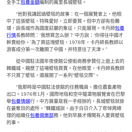
全手工
包養金額
編制的萬里長城壁毯。
“他對我講起過壁毯的故事：在一個展覽會上，他相
中了這張壁毯，特殊愛好，立即要買。但中方卻有些難
堪，說長城作為國度莊嚴的象征，只能展現。卡丹師
包養
行情
長教師問：‘我想買怎么辦？’中方說：‘你得往中國才
幹賣給你。’為了買這塊壁毯，1978年，卡丹師長教師以
游客成分第一次離開了中國，并特意往了天津。”
從中國駐法國年夜使館公使銜商務參贊任上退上去的
韓鐵城，親歷了這場壁毯買賣。在他眼里，卡丹師長教師
不只買了壁毯，還展開了一系列“壁毯交際”。
“我那時是中國駐法使館的任務職員，擔任農畜產物
出口。1976年1月，國際地毯和空中籠罩物展覽會在巴黎
舉
包養情婦
行，中方展臺是我一手經辦的，長城壁毯就掛
在最奪目的處所。”韓鐵城說，由于白日介入了悲悼周總
理的組織任
包養俱樂部
務，他到早晨才傳聞有人要買壁毯
的事。