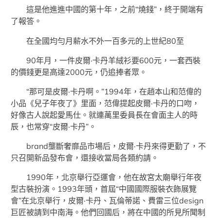
這是他進進中國的第十年，之前“燒錢”，終于開端有
了報答。
在全國均勻月薪水不外一百多元的上世紀80至
90年月，一件皮爾·卡丹羊絨衫要600元，一套西裝
的價錢更是高達2000元，仍追捧者眾。
“那可是皮爾·卡丹啊。”1994年，在趙本山和范偉的
小品《兒子年夜了》里面，范偉提起皮爾·卡丹的口吻，
好像古人說起愛馬仕。就連萬里委員長在會面主人的時
辰，也常穿“皮爾·卡丹”。
brand壟斷奢靡品市場后，皮爾·卡丹來得更勤了，不
只召開新品發布會，還接收當局各類約請。
1990年，北京舉行亞運會，他在故宮太廟舉行年夜
型古裝扮演。1993年頭，首屆“中國國際服裝衣飾展覽
會”在北京舉行，皮爾·卡丹、瓦倫蒂諾、費雷三位design
巨匠被請到中南海。他們回國后，將在中國的所見所聞制