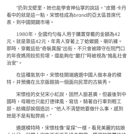
“扔到戈壁里，她也能學會神仙掌的說話。”皮爾·卡丹
看中的就是這一點，宋懷桂成為brand的亞太區首席代
表，到中國開闢市場。
1980年，全國均勻每人用于購置穿戴的金額為42
元。就是靠這42元，年青人穿著上了蛤蟆鏡、喇叭褲。
那時，穿戴這些“奇裝異服”出街，不只會被蹲守在院門口
的年夜媽用鉸剪剪壞，還能夠在“嚴打”時被視為“搗亂社會
治安”。
在這種氣氛中，宋懷桂開端遴選中國人做本身的模
特，并預備在北京飯館搞一個面向民眾的古裝秀。
宋懷桂的女兒宋小虹說，固然人脈甚廣，但最後到中
國時，母親也只能打德律風、寫信，騎著自行車到輕工
部、紡織部挨個造訪，“他人不清楚她要做什么事，感到
她是不是有點弊病。”
遴選模特時，宋懷桂像“星探”一樣，看見美麗的姑娘