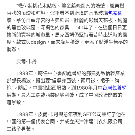
“幾何狀桃花木貼板、鎏金藤條圖案的墻壁、楓栗樹
葉狀的吊燈和壁燈、似乎看不到止境的水晶玻璃
包養網
墻、摹仿自盧浮宮的古典壁畫、壯麗的彩繪天花板、絢麗
的黑色玻璃窗、深褐色的家具……”40年了，在這個日日更
換新的資料的城市里，馬克西姆仍堅持著昔時出道時的風
度、款式與design，顛末歲月積淀，更添了點浮生若夢的
惘然。
皮爾·卡丹
1983年，時任中心書記處書記的郝建秀致信輕產業
部部長楊波，提出要“倡導穿西裝、兩用衫、裙子、旗
袍”。隨后，中國掀起西服熱。到1980年月中
台灣包養網
后期，農人工穿戴西裝砌墻刮漿，成了中國改造開放的一
道景致。
1988年，皮爾·卡丹與意年夜利GFT公司簽訂了他在
中國的第一個代表合同，并成立天津津達制衣無限公司，
生孩子男裝。