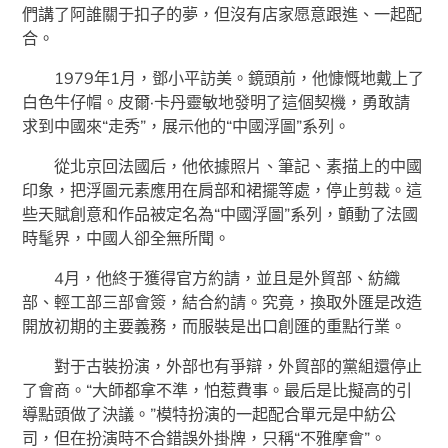
們講了阿誰關于扣子的夢，但沒有店家愿意跟進、一起配
合。
1979年1月，鄧小平訪美。鏡頭前，他慷慨地戴上了
白色牛仔帽。皮爾·卡丹靈敏地發明了這個契機，勇敢請
求到中國來“走秀”，展示他的“中國浮圖”系列。
從北京回法國后，他依據照片、筆記、素描上的中國
印象，把浮圖元素應用在肩部和裙擺等處，停止剪裁。這
些天賦創意和作品被定名為“中國浮圖”系列，顫動了法國
時髦界，中國人卻全無所聞。
4月，他終于獲得官方約請，並且是外貿部、紡織
部、輕工部三部會簽，結合約請。究竟，換取外匯是改造
開放初期的主要義務，而服裝是出口創匯的重點行業。
對于古裝扮演，外部也有爭辯，外貿部的黨組還停止
了會商。“大師都拿不準，怕惹費事。最后是比擬高的引
導點頭做了決議。”模特扮演的一起配合單元是中紡公
司，但在扮演時不合錯誤外掛牌，只稱“不雅摩會”。