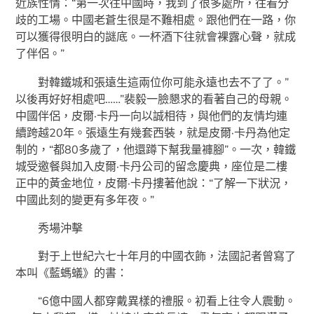
近族性情：“第一次往中國時，我到了很多處所，往看分
歧的工場。中國老蒼生很是不難相處。跟他們在一路，你
可以獲得很明白的謎底。一杯酒下往就會裸露心聲，就成
了伴侶。”
對韓鐵城和張遠生這兩位你可能永遠也去不了了。”
以後再好好相處吧……”裴毅一臉懇求的看著自己的母親。
中國伴侶，皮爾·卡丹一向以誠相待，與他們的友情均連
續跨越20年。張遠生有幾套西裝，就是皮爾·卡丹為他定
制的，“都80多歲了，他還蹲下幫我量褲腳”。一次，韓鐵
城受邀餐與加入皮爾·卡丹公司的留念慶典，座位是二樓
正中的黃金地位，皮爾·卡丹摟著他說：“了解一下狀況，
中國此刻的變更有多年夜。”
秀場沖擊
對于上世紀六七十年月的中國衣飾，法國記者曾寫了
本叫《藍螞蟻》的書：
“6億中國人都穿戴異樣的禮服。初看上往令人震動。