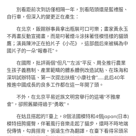
別看距前次到訪僅相隔一年，別看陌頭還是藍禮服、
自行車，但深入的變更正在產生：
在北京，飯館辦事員拿出瓶裝可口可樂；畫家黃永玉
不再畫反動宣揚畫，而是叼著煙斗涂抹著怪模怪樣的貓頭
鷹；演員陳沖正在拍片子《小花》，這部戲后來被稱為中
國片子的一朵“報春花”。
在國際，批評兩個“但凡”“左派”平反、周全推行農業
生孩子義務制、產業範疇的體系體例改造試點、在珠海和
深圳試辦特區、第一次提出扶植“小康社會”……此后40年
推進中國成長的良多工作都在這一年開了頭。
不外，在北京平易近族文明宮舉行的這場“不雅摩
會”，卻照舊顯得過于“勇敢”。
在姑且搭起的T臺上，8個法國模特和4個japan(日本)
模特扭胯擺臀，伴著風行音樂走起了貓步，還時不時地端
倪傳情，勾肩搭背。張遠生作為翻譯，在臺下看得呆頭呆