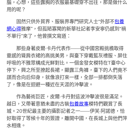
腦，心想，這些露胸的衣服最基礎穿不出往，那是做什么
用的呢？
固然只供外貿界、服裝界專門研究人士“外部不
包養
網心得
雅摩”，但孤陋寡聞的新華社記者李安寧仍感到“禍
不單行”來了，他曾撰文寫道：
那些身著皮爾·卡丹代表作——從中國宮殿挑檐取得
靈感的聳肩衣裙的高挑美男，與臺下穿戴藍灰禮服、屏住
呼吸的不雅眾構成光鮮對比。一個金發女模特在T臺中心
停下，興之所至撩起長裙，顯露三角褲，臺下的人們竟不
謀而合向后仰身，就像浪打來一樣，全部一排都倒失落
了，像是在迴避一種近在天涯的沖擊波。
作為藝術巨匠，皮爾·卡丹對這波沖擊波很是滿足。
越日，又帶著意猶未盡的古裝
包養故事
模特們觀賞了長
城。20世紀最主要的攝影記者之一——伊芙·阿諾德，恰
好取得了等候十年的簽證，離開中國，在長城上與他們萍
水相逢。