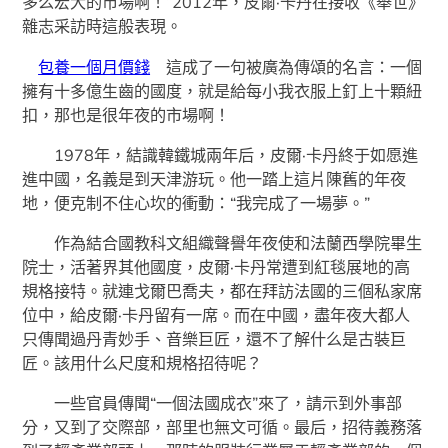
多么宏大的市場啊！”2012年，皮爾·卡丹在接收《舉世》
雜志采訪時這般表現。
包養一個月價錢
這成了一句被廣為傳頌的名言：一個
擁有十多億生齒的國度，就是給每小我衣服上釘上十顆紐
扣，那也是很年夜的市場啊！
1978年，結識韓鐵城兩年后，皮爾·卡丹終于如愿進
進中國，名義是到天津游玩。他一踏上這片陳舊的年夜
地，便克制不住心坎的衝動：“我完成了一場夢。”
作為結合國教科文組織聲譽年夜使和法蘭西學院畢生
院士，活著界其他國度，皮爾·卡丹常遭到紅毯展地的高
規格接特。就連戈爾巴喬夫，都在拜訪法國的三個私家席
位中，給皮爾·卡丹留有一席。而在中國，盡年夜大都人
只傳聞過丹青妙手、音樂巨匠，還不了解什么是古裝巨
匠。該用什么尺度和規格招待呢？
一些官員傳聞“一個法國成衣”來了，請示到外事部
分，又到了交際部，部里也無文可循。最后，招待義務落