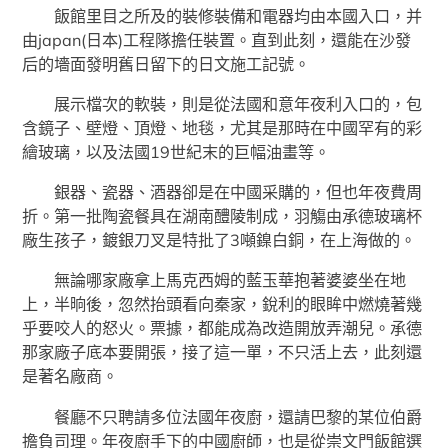
飯館里目之所及的裝修裝備和電器均由本國入口，并
由japan(日本)工程隊擔任裝置。直到此刻，還能在沙發
后的墻面發明舊日留下的日文施工記號。
展示檔次的軟裝，則是從法國和意年夜利入口的，包
含鏡子、壁燈、頂燈、地毯，尤其是那時在中國罕有的彩
繪玻璃，以及法國19世紀末的巨幅油畫等。
銀器、瓷器、酒器卻是在中國采購的，但也年夜費周
折。第一批陶瓷餐具在湖南醴陵制成，羽觴由承德玻璃杯
廠生孩子，鍍銀刀叉是特批了3噸鎳白銅，在上海做的。
無論哪家廠拿上馬克西姆的藍玉華抱著婆婆坐在地
上，半晌後，忽然抬頭看向秦家，銳利的眼眸中燃燒著幾
乎要咬人的怒火。票據，都能成為改造開放弄潮兒。承德
那家廠子底本要開張，接了這一單，不只活上去，此刻還
是著名廠商。
餐廳不只聘請多位法國年夜廚，還請巴黎的某位伯爵
擔負司理。年夜廚手下的中國廚師，也是從崇文門飯館選