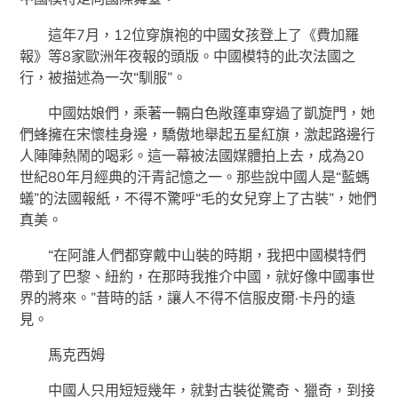
這年7月，12位穿旗袍的中國女孩登上了《費加羅
報》等8家歐洲年夜報的頭版。中國模特的此次法國之
行，被描述為一次“馴服”。
中國姑娘們，乘著一輛白色敞篷車穿過了凱旋門，她
們蜂擁在宋懷桂身邊，驕傲地舉起五星紅旗，激起路邊行
人陣陣熱鬧的喝彩。這一幕被法國媒體拍上去，成為20
世紀80年月經典的汗青記憶之一。那些說中國人是“藍螞
蟻”的法國報紙，不得不驚呼“毛的女兒穿上了古裝”，她們
真美。
“在阿誰人們都穿戴中山裝的時期，我把中國模特們
帶到了巴黎、紐約，在那時我推介中國，就好像中國事世
界的將來。”昔時的話，讓人不得不信服皮爾·卡丹的遠
見。
馬克西姆
中國人只用短短幾年，就對古裝從驚奇、獵奇，到接