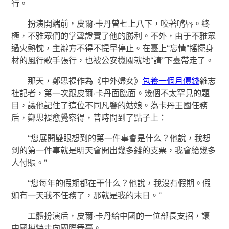
行。
扮演開端前，皮爾·卡丹曾七上八下，咬著嘴唇。終
極，不雅眾們的掌聲證實了他的勝利。不外，由于不雅眾
過火熱忱，主辦方不得不提早停止。在臺上“忘情”搖擺身
材的風行歌手張行，也被公安機關就地“請”下臺帶走了。
那天，鄭思褆作為《中外婦女》
包養一個月價錢
雜志
社記者，第一次跟皮爾·卡丹面臨面。幾個不太罕見的題
目，讓他記住了這位不同凡響的姑娘。為卡丹王國任務
后，鄭思褆愈覺察得，昔時問到了點子上：
“您展開雙眼想到的第一件事會是什么？他說，我想
到的第一件事就是明天會開出幾多錢的支票，我會給幾多
人付賬。”
“您每年的假期都在干什么？他說，我沒有假期。假
如有一天我不任務了，那就是我的末日。”
工體扮演后，皮爾·卡丹給中國的一位部長支招，讓
中國模特走向國際舞臺。