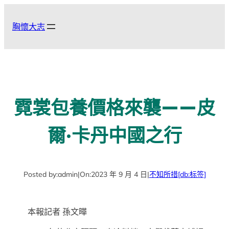
跳
至
胸懷大志
主
要
內
容
霓裳包養價格來襲——皮
爾·卡丹中國之行
Posted by:
admin
|
On:
2023 年 9 月 4 日
|
不知所措
[db:标签]
本報記者 孫文曄