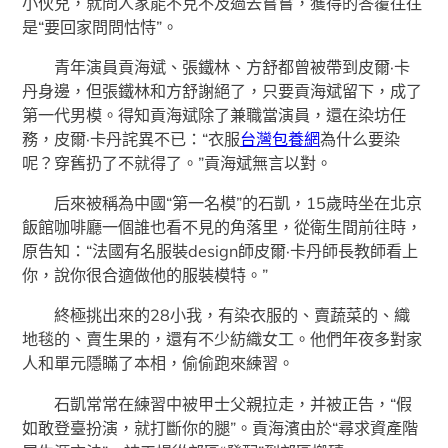
小伙兒，就問人家能不克不及過去嘗嘗，獲得的答覆往往
是“要回家問問怙恃”。
青年演員貢海斌、張鐵林、方舒都曾被帶到皮爾·卡
丹身邊，但張鐵林和方舒謝絕了，只要貢海斌留下，成了
第一代男模。得知貢海斌除了兼職當演員，還在染坊任
務，皮爾·卡丹詫異不已：“衣服
台灣包養網
為什么要染
呢？穿舊扔了不就得了。”貢海斌無言以對。
后來被稱為中國“第一名模”的石凱，15歲時坐在北京
飯館咖啡廳一個誰也看不見的角落里，從衛生間前往時，
原告知：“法國有名服裝design師皮爾·卡丹師長教師看上
你，說你很合適做他的服裝模特。”
終極挑出來的28小我，有染衣服的、賣蔬菜的、織
地毯的、賣生果的，還有不少紡織女工。他們年夜多對家
人和單元隱瞞了本相，偷偷跑來練習。
石凱常常在練習中被甲士父親拉走，并被正告，“假
如敢登臺扮演，就打斷你的腿”。貢海濱由於“尋求資產階