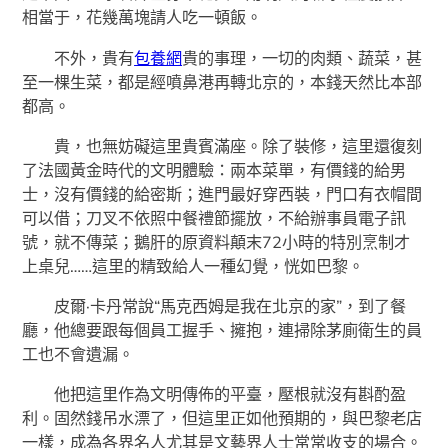
相當于，花幾萬塊請人吃一頓飯。
不外，貴有
包養網
貴的事理，一切的肉類、蔬菜，甚
至一棵生菜，都是經噴鼻港再轉北京的，本錢天然比本部
都高。
貴，也無妨礙這里貴賓滿座。除了裝修，這里還復刻
了法國黃金時代的文明體驗：兩本菜單，有價錢的給男
士，沒有價錢的給密斯；進門最好穿西裝，門口有衣帽間
可以借；刀叉不依照中餐禮節擺放，不給辦事員電子訊
號，就不傳菜；鵝肝的原資料顛末72小時的特別烹制才
上桌兒……這里的精致給人一種幻覺，恍如巴黎。
皮爾·卡丹常說“馬克西姆是我在北京的家”，到了餐
廳，他總要跟每個員工握手、擁抱，連掃除茅廁衛生的員
工也不會遺漏。
他把這里作為文明傳佈的平臺，壓根就沒有斟酌盈
利。固然錢吊水漂了，但這里正如他預期的，與巴黎老店
一樣，成為各界名人尤其是文藝界人士常常收支的場合。