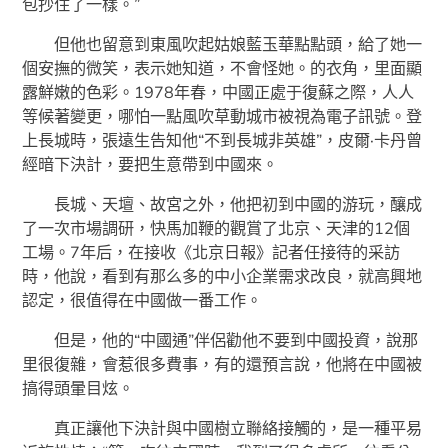
包抄住了一樣。”
但他也留意到東風吹起姑娘藍玉華點點頭，給了她一
個安撫的微笑，表示她知道，不會怪她。的衣角，里面顯
露鮮嫩的色彩。1978年春，中國正處于復蘇之際，人人
等候著變更，哪怕一點風吹草動城市被視為電子訊號。登
上長城時，張遠生告知他“不到長城非英雄”，皮爾·卡丹曾
經暗下決計，要把生意帶到中國來。
長城、天壇、故宮之外，他把初到中國的游玩，釀成
了一次市場調研，快馬加鞭的觀賞了北京、天津的12個
工場。7年后，在接收《北京日報》記者任接待的采訪
時，他說，看到有那么多的中小企業需求改良，就高興地
認定，很值得在中國做一番工作。
但是，他的“中國通”伴侶勸他不要到中國投資，說那
里很復雜，會惹很多費事，有的還預言說，他將在中國被
搞得頭暈目炫。
真正讓他下決計與中國樹立聯絡接觸的，是一種平易