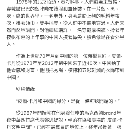
1978年的北京陌頭，春冷料峭，人們戴著束縛帽、
穿戴皺巴巴的藍咔嘰布禮服和軍便裝。在一片藍、黑、
灰、綠的世界里，一名老外，身著肩膀上翹的毛料年夜
衣，掛著領巾，雙手插兜，從人群中不羈地穿過。人們天
然而然地讓開，對他細細端詳，一名穿戴厚棉褲、拎著年
夜帆布包的上年事的中國人摸著鼻尖，臉色像是在看外星
人。
作為上世紀70年月到中國的第一位時髦巨匠，皮爾·
卡丹從1978年至2012年到中國來了近40次。中國給了
他靈感和財富，他則把秀場、模特和五彩斑斕的衣飾帶到
中國。
壁毯情緣
“皮爾·卡丹和中國的緣分，是從一條壁毯開端的。”
從1987年開端就在他身邊任務的馬克西姆brand年
夜中華區首席代表鄭思褆說，坐落在協和廣場的“皮爾·卡
丹文明中間”，已經在最奪目的地位上，終年吊掛著一張