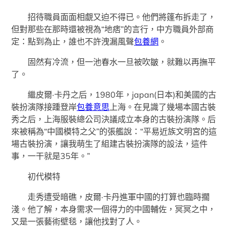
招待職員面面相覷又迫不得已。他們將篷布拆走了，
但對那些在那時還被視為“地痞”的言行，中方職員外部商
定：點到為止，誰也不許洩漏風聲
包養網
。
固然有冷流，但一池春水一旦被吹皺，就難以再撫平
了。
繼皮爾·卡丹之后，1980年，japan(日本)和美國的古
裝扮演隊接踵登岸
包養意思
上海。在見識了幾場本國古裝
秀之后，上海服裝總公司決議成立本身的古裝扮演隊。后
來被稱為“中國模特之父”的張艦說：“平易近族文明宮的這
場古裝扮演，讓我萌生了組建古裝扮演隊的設法，這件
事，一干就是35年。”
初代模特
走秀遭受暗礁，皮爾·卡丹進軍中國的打算也臨時擱
淺。他了解，本身需求一個得力的中國輔佐，冥冥之中，
又是一張藝術壁毯，讓他找對了人。