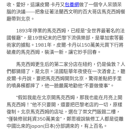
收、愛好，這讓皮爾·卡丹又
包養網
做了一個令人呆頭呆
腦的決議——把象征著法蘭西文明的百大哥店馬克西姆餐
廳帶到北京。
1893年停業的馬克西姆，已經是“全世界最著名的法
國餐廳”，是19世紀末的巴黎下流俱樂部，是畢加索等藝
術家的據點。1981年，皮爾·卡丹以150萬美元買下行將
破產的馬克西姆，裝潢一新，讓它妙手回春。
馬克西姆更生后的第二家分店在紐約，仍是倫敦？人
們都猜錯了，是北京。法國駐華年夜使在一次酒會上，聽
皮爾·卡丹說，要把馬克西姆開到北京，驚得差點把手里
的噴鼻檳都摔了，他一臉嚴厲地勸他“不要做傻事”。
“假如我能在北京開馬克西姆，那我也能在月亮上開
馬克西姆！”他不只要開，還要把巴黎老店的一切，原樣
復制。北京馬克西姆的店址，選在了崇文門飯館二樓，
“僅裝修就耗資350萬美金”，鄭思褆說裝修工人都是從離
中國比來的japan(日本)分部調來的，有上百名。