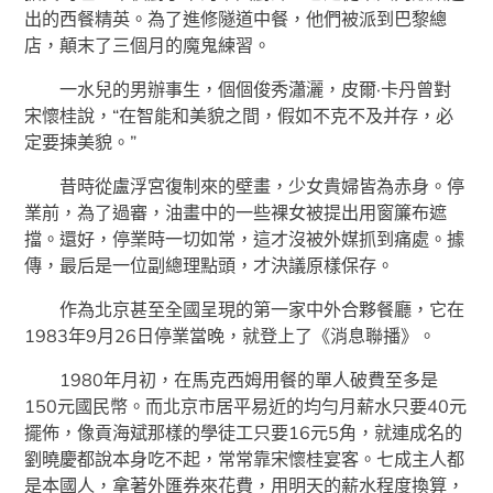
出的西餐精英。為了進修隧道中餐，他們被派到巴黎總
店，顛末了三個月的魔鬼練習。
一水兒的男辦事生，個個俊秀瀟灑，皮爾·卡丹曾對
宋懷桂說，“在智能和美貌之間，假如不克不及并存，必
定要揀美貌。”
昔時從盧浮宮復制來的壁畫，少女貴婦皆為赤身。停
業前，為了過審，油畫中的一些裸女被提出用窗簾布遮
擋。還好，停業時一切如常，這才沒被外媒抓到痛處。據
傳，最后是一位副總理點頭，才決議原樣保存。
作為北京甚至全國呈現的第一家中外合夥餐廳，它在
1983年9月26日停業當晚，就登上了《消息聯播》。
1980年月初，在馬克西姆用餐的單人破費至多是
150元國民幣。而北京市居平易近的均勻月薪水只要40元
擺佈，像貢海斌那樣的學徒工只要16元5角，就連成名的
劉曉慶都說本身吃不起，常常靠宋懷桂宴客。七成主人都
是本國人，拿著外匯券來花費，用明天的薪水程度換算，