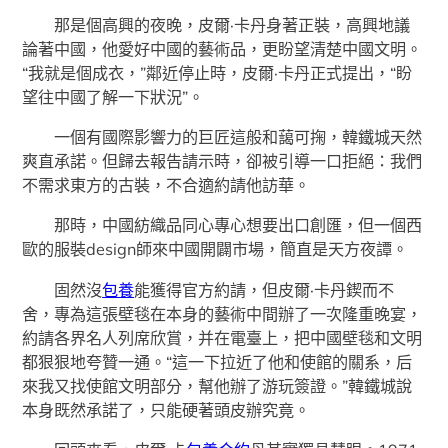
那是個高興的夜晚，皮爾·卡丹身著正裝，高興地議
論著中國，他愛好中國的藝術品，更盼望清楚中國文明。
“我就是個成衣，”鄰近停止時，皮爾·卡丹正式提出，“盼
望往中國了解一下狀況”。
一個有國際影響力的巨匠這般和藹可掬，韓鐵城天然
爽直承諾。但歸去報告請示時，卻被引導一口拒絕：我們
不需求東方的古裝，不合適約請他訪華。
那時，中國紡織品同心專心想要出口創匯，但一個西
歐的服裝design師來中國開闢市場，簡直是天方夜譚。
固然沒
包養
能獲得官方約請，但皮爾·卡丹鍥而不
舍，專為這張壁毯在本身的藝術中間辦了一次隆重晚宴，
約請各界名人列席欣賞，并在電臺上，把中國壁毯和文明
都狠狠地夸贊一通。“這一下拉近了他和使館的關系，后
來我又找使館文明部分，幫他辦了游玩簽證。”韓鐵城說
本身既然承諾了，只能硬著頭皮辦究竟。