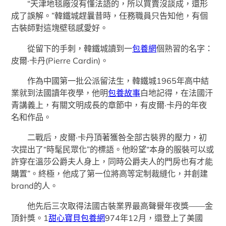
“天津地毯廠沒有懂法語的，所以買賣沒談成，還形
成了誤解。”韓鐵城趕曩昔時，任務職員只告知他，有個
古裝師對這塊壁毯感愛好。
從留下的手刺，韓鐵城讀到一
包養網
個熟習的名字：
皮爾·卡丹(Pierre Cardin)。
作為中國第一批公派留法生，韓鐵城1965年高中結
業就到法國讀年夜學，他明
包養故事
白地記得，在法國汗
青講義上，有關文明成長的章節中，有皮爾·卡丹的年夜
名和作品。
二戰后，皮爾·卡丹頂著獲咎全部古裝界的壓力，初
次提出了“時髦民眾化”的標語。他盼望“本身的服裝可以或
許穿在溫莎公爵夫人身上，同時公爵夫人的門房也有才能
購置”。終極，他成了第一位將高等定制裁縫化，并創建
brand的人。
他先后三次取得法國古裝業界最高聲譽年夜獎——金
頂針獎。1
甜心寶貝包養網
974年12月，還登上了美國