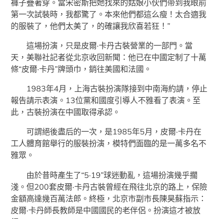
褲子疊著穿。當宋密斯把她找來的姑娘小伙們帶到我眼前
第一次試裝時，我都驚了。本來他們都這么瘦！太合適我
的服裝了，他們太美了，的確讓我欣喜若狂！”
這場扮演，只是皮爾·卡丹古裝營業的一部門。當
天，美聯社記者從北京收回新聞：他已在中國定制了十萬
條“皮爾·卡丹”牌頭巾，銷往美國和法國。
1983年4月，上海古裝扮演隊接到中南海約請，停止
報告請示表演。13位黨和國度引導人不雅看了表演。至
此，古裝扮演在中國取得承認。
可謂絕後盡后的一次，是1985年5月，皮爾·卡丹在
工人體育館舉行的服裝扮演，模特們面臨的是一萬多名不
雅眾。
由於昔時產生了“5·19”球迷動亂，這場扮演幾乎擱
淺。但200套皮爾·卡丹古裝曾經在飛往北京的路上，保險
金額高達幾百萬法郎。終極，北京市副市長陳昊蘇指示：
皮爾·卡丹師長教師是中國國民的老伴侶。扮演這才被放