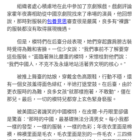
組織者處心積慮地在此中參加了京劇猴戲。戲劇評論
家霍年夜壽相助從中國京劇院找來了串場的演員，他回想
說，那時對服裝的
包養意思
審查很是嚴厲，良多有“裸露”
的服裝都沒有取得展現機遇。
但是，模特們在后臺分歧表現，她們穿起露肩膀古裝
時覺得為難和害臊。一位少女說：“我們事前不了解要穿
這些服裝。”面臨著無比嚴重的模特，宋懷桂對他們說：
“我們中國人，不克不及永遠地站活著界文明的核心。”
被推上舞臺的姑娘，穿戴金色高跟鞋，行動不穩，還
有一個女孩羞得面色緋紅，半途打退堂鼓。在后臺，由於
更衣服時的為難，良多女孩“就那樣抱著，不敢動”，僵在
那兒。最后，一切的模特兒都穿上玄色緊身褻服。
被美國記者譏笑的中國模特，在皮爾·卡丹眼里卻儘
是驚喜：“那時的中國，最基礎無法分清男女。每小我都
一樣的發型，一樣的服裝，一樣的色彩；年夜衣里面是棉
襖，棉襖里面是毛衣，毛衣里面是別的一件毛衣，三四條