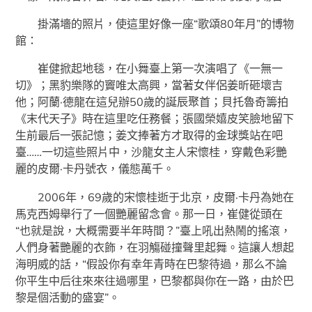
掛滿墻的照片，使這里好像一座“歌頌80年月”的博物
館：
崔健掀起地毯，在小舞臺上第一次演唱了《一無一
切》；黑豹樂隊的竇唯太高興，當著女伴侶姜昕砸壞吉
他；阿蘭·德龍在這兒辦50歲的誕辰聚首；貝托魯奇籌拍
《末代天子》時在這里吃任務餐；張國榮嬉皮笑臉地留下
生前最后一張記憶；姜文捧著方才取得的金球獎站在吧
臺……一切這些照片中，沙龍女主人宋懷桂，穿戴色彩艷
麗的皮爾·卡丹號衣，儀態萬千。
2006年，69歲的宋懷桂逝于北京，皮爾·卡丹為她在
馬克西姆舉行了一個艷麗留念會。那一日，崔健從頭在
“也就是說，大概需要半年時間？”臺上吼出熱鬧的搖滾，
人們身著艷麗的衣飾，在羽觴碰撞聲里起舞。這讓人想起
海明威的話，“假設你有幸年青時在巴黎待過，那么不論
你平生中后往來來往過哪里，巴黎都與你在一路，由於巴
黎是個活動的盛宴”。