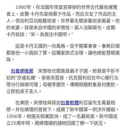
1980年，在法國年夜皇宮舉辦的世界古代藝術展覽
會上，皮爾·卡丹先是傾慕于作品，而后交友了作品的主
人，保加利亞功勛藝術家、世界著名壁掛藝術家萬曼。他
的老婆，就是來自中國的宋懷桂。兩人沒聊兩句，皮爾·
卡丹就說：“宋，為我往中國吧。”
這是卡丹王國的一向風格，從不開董事會，事無巨細
都是他一小我說了算。這種家族式治理，讓他總能慧眼識
珠。
包養網推薦
宋懷桂也簡直是最才子選，她曾是不折不
扣的“京城名媛”，爸爸宋荔泉，抗克服利后在中心銀行北
等分行做總司理；母親李鏡芳，傳聞相親對象是何應欽，
立即拍桌子走人。
在美院，宋懷桂與保加
包養軟體
利亞留先生萬曼相
戀，并在總理的首肯下，成績了新中國第一例涉外婚姻。
1956年，她隨夫假寓歐洲，成了一名藝術家。新中國成
立25周年時，周總理還約請她回國了解一下狀況。