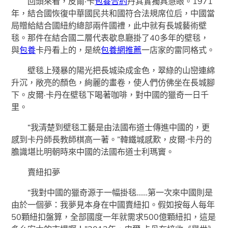
回頭來看，皮爾·卡
包養合約
丹其實獨具慧眼。1971
年，結合國恢復中華國民共和國符合法規席位后，中國當
局贈給結合國紐約總部兩件國禮，此中就有長城藝術壁
毯。那件在結合國二層代表歇息廳掛了40多年的壁毯，
與
包養
卡丹看上的，是統
包養網推薦
一店家的雷同格式。
壁毯上殘暴的陽光把長城染成金色，翠綠的山巒連綿
升沉，敞亮的顏色，絢麗的畫卷，使人們仿佛坐在長城腳
下。皮爾·卡丹在壁毯下喝著咖啡，對中國的獵奇一日千
里。
“我清楚到壁毯工藝是由法國布道士傳進中國的，更
感到卡丹師長教師棋高一著。”韓鐵城感歎，皮爾·卡丹的
膽識堪比明朝時來中國的法國布道士利瑪竇。
賣紐扣夢
“我對中國的獵奇源于一幅掛毯……第一次來中國則是
由於一個夢：我夢見本身在中國賣紐扣。假如按每人每年
50顆紐扣盤算，全部國度一年就需求500億顆紐扣，這是