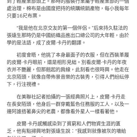
到了輕產業部頭上。那時的服裝行業屬于輕產業部的一個
處治理，棉布是由國度把持的統購統銷產物，每小我每年
只要16尺布票。
“我是他在北京交友的第一個伴侶。”后來持久駐法的
張遠生那時仍是中國紡織品進出口總公司的大年輕，由於
學的是法語，成了皮爾·卡丹的翻譯。
初度會晤，他挑了本身最面子的衣服，但在西裝革履
的皮爾·卡丹眼前，還是相形見絀。別看皮爾·卡丹的年夜
衣并不艷麗，但那翹起的肩線，此刻看也很時興。他走在
北京陌頭，就像自帶佈景音樂的古裝秀，引得人們紛紜停
下，行注視禮。
在美聯社記者拍攝的一張經典照片上，皮爾·卡丹走
在長安陌頭，他身后一群穿戴藍色任務服的工人，以及一
邊阿誰捂著鼻尖的老農，都像看外星人一樣看著他。
皮爾·卡丹感觸感染到了貧窮和人們物資生涯的匱
乏，他有點掃興地對張遠生說：“我感到就像被灰的墻給