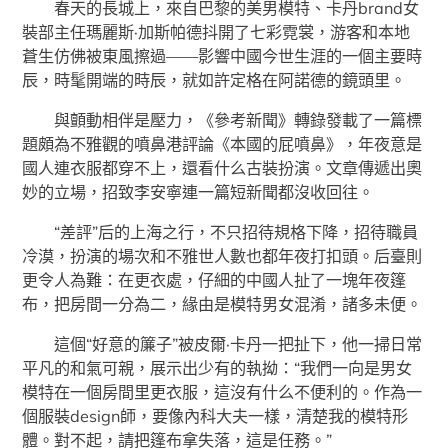
春天的長城上，來自巴黎的美男模特、卡丹brand女
裝部主任瑪麗斯·加斯帕德抖開了七彩霓裳，游客和本地
蒼生仿佛被東風擦過——影響中國今世生涯的一個主要時
辰，時髦開端的時辰，就如許定格在阿諾德的鏡頭里。
與顫動相伴是壓力，《參考新聞》轉錄發載了一篇標
題頗為不雅觀的噴鼻港評論《本國的屁噴鼻》，年夜意是
國人連衣服都穿不上，還看什么古裝扮演。文章傳遞出奧
妙的立場，招致李安寧連一篇短新聞都沒收回往。
“差評”后的上海之行，不只招待規格下降，招待職員
冷漠，扮演的場次和不雅世人數也都年夜打扣頭。后臺則
更令人為難：在更衣處，仔細的中國人扯了一塊年夜篷
布，把房間一分為二，緣由是模特男女混淆，諸多未便。
這個“好意的簾子”被皮爾·卡丹一把扯下，他一掃日常
平凡的和氣可親，展示出少有的執拗：“我們一向是男女
模特在一個房間里更衣服，這沒有什么不便利的。作為一
個服裝design師，要像內科大夫一樣，清楚我的模特形
體。對不起，請把篷布拿失落，這是任務。”