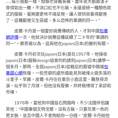
……每小我都一樣。姑娘也穿戴長褲，盡年夜大都跟漢子
穿得如出一轍，不消口紅也不化裝。永遠是統一種顏色款
式的服裝，毫無變更地不竭呈現，讓人很快就看得厭倦
了，這種厭倦又生惡感，多么恐怖的單調的同一。”
皮爾·卡丹是一個愛好挑釁傳統的人，才到中國
包養
網評價
一次，他就決計挑釁這種延續了二十年的“單調的
同一”。鄭思褆以為，這與他在japan(日本)的勝利有關。
皮爾·卡丹初次往japan(日本)是在1957年，他接收
japan(日本)服裝design協會的約請到japan(日本)講學一
個多月。那時，全部japan(日本)從戰后的廢墟中開端
包
養甜心網
恢復，一些荒僻的處所還能見到被烽火毀失落的
斗室子。早晨，皮爾·卡丹住在東京小旅店里，難熬得流
淚，似乎到了月球。但他沒有廢棄，并終極博得了承認和
市場。
1978年，當他到中國投石問路時，不少法國伴侶譏
笑他：“中國事個文明戈壁，沒有古裝，只要灰黑一色的
男女裝，並且中國人不會掏給你一分錢。”皮爾·卡丹給他