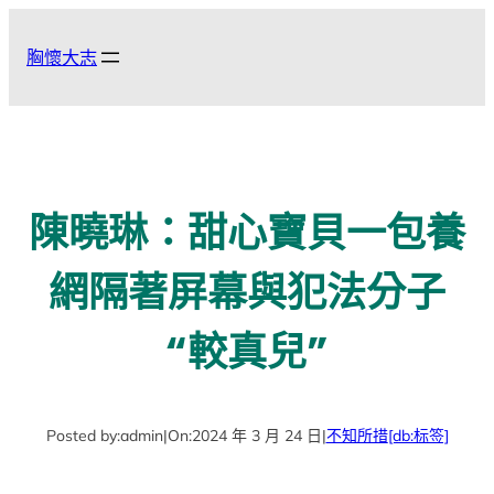
跳
至
胸懷大志
主
要
內
容
陳曉琳：甜心寶貝一包養
網隔著屏幕與犯法分子
“較真兒”
Posted by:
admin
|
On:
2024 年 3 月 24 日
|
不知所措
[db:标签]