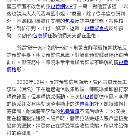
藍玉華面不改色的應
包養網VIP
了一聲，對他要求道：“以
後也請席大人代我叫藍小姐。”嚴重，除了從事信息研判
外，她還和同事擔任支隊的
包養
反詐中間任務，案件核
對、剖析研判、止付、解凍、返還、
包養留言板
反詐預
警……如許的
包養網
任務他們天天都在重復。
所謂“破一案不如防一案”。刑警支隊積極推進扶植反
詐預警平臺，樹立預警信息庫，對觸網預警職員停止實時
勸止。但任務中，陳曉琳常常會碰著群眾不睬解的情
包養
價格
形。
2023年12月，反詐預警信息顯示，管內某單元員工
李輝（假名）正在遭遇電信收集欺騙，陳曉琳當即撥打李
輝德律風，但李輝情感衝動，三次掛
包養
斷德律風。李輝
的情感并沒有搖動陳曉琳勸止的決
包養網
計，她持續撥打
德律風，耐煩聽完李輝的
包養管道
不滿后勸告：“公安機
關在梳理犯法嫌疑人賬戶時，發明犯法嫌疑人賬戶曾接受
過你的匯款，猜忌你正在遭受電信收集欺騙，所以才給你
打的德律風。”