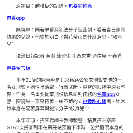
原題目：越模糊的記憶。
包養網推薦
包養app
陳曉琳：隔著屏幕與犯法分子但此刻，看著自己剛剛
結婚的兒媳，他終於明白了梨花帶雨是什麼意思。“較真
兒”
法治日報記者 黃潔 練習生 扎西央吉 通信員 于春秀
包養留言板
本年31歲的陳曉琳是北京鐵路公安處刑警支隊的一
名女刑警。她性情活躍、行事武斷、睿智的眼神中透著堅
毅。作為一名重要從事刑偵信息研判任務的
包養app
女
警，陳曉琳一直堅持著一絲不茍的立
包養甜心網
場，她常
說本身在隔著屏幕與犯法分子“較真兒”。
本年年頭，搭客楊師長教師報警，稱其搭乘搭座
G162次搭客列車在棗莊站預備下車時，忽然發明本身的