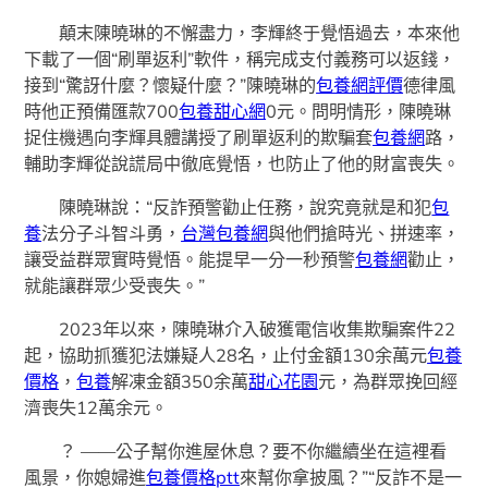
顛末陳曉琳的不懈盡力，李輝終于覺悟過去，本來他
下載了一個“刷單返利”軟件，稱完成支付義務可以返錢，
接到“驚訝什麼？懷疑什麼？”陳曉琳的
包養網評價
德律風
時他正預備匯款700
包養甜心網
0元。問明情形，陳曉琳
捉住機遇向李輝具體講授了刷單返利的欺騙套
包養網
路，
輔助李輝從說謊局中徹底覺悟，也防止了他的財富喪失。
陳曉琳說：“反詐預警勸止任務，說究竟就是和犯
包
養
法分子斗智斗勇，
台灣包養網
與他們搶時光、拼速率，
讓受益群眾實時覺悟。能提早一分一秒預警
包養網
勸止，
就能讓群眾少受喪失。”
2023年以來，陳曉琳介入破獲電信收集欺騙案件22
起，協助抓獲犯法嫌疑人28名，止付金額130余萬元
包養
價格
，
包養
解凍金額350余萬
甜心花園
元，為群眾挽回經
濟喪失12萬余元。
？ ——公子幫你進屋休息？要不你繼續坐在這裡看
風景，你媳婦進
包養價格ptt
來幫你拿披風？”“反詐不是一