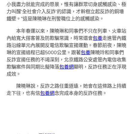
小我盡力就能完成的愿景，惟有讓群眾切身感觸感染、極
力叫醒‘全社會介入反詐’的認識，才幹樹立起反詐的銅墻
鐵壁。”這是陳曉琳在刑警職位上的感觸感染。
本年春運以來，陳曉琳和同事們不只在列車、火車站
內給寬大搭客普及防欺騙常識，時常還會
包養
走進管內鐵
路沿線單元內展開反電信欺騙宣揚運動。春節前夜，陳曉
琳的宣揚過程已超5000公里。跟著
包養
陳曉玲和同事們
反詐宣揚任務的不竭深刻，北京鐵路公安處管內電信收集
欺騙案件與同期比擬降落
包養網
顯明，反詐任務正在浮現
成效。
陳曉琳說，反詐之路任重道遠，她會在這條路上持續
走下往，也有信
包養網
念完成本身的反詐任務。