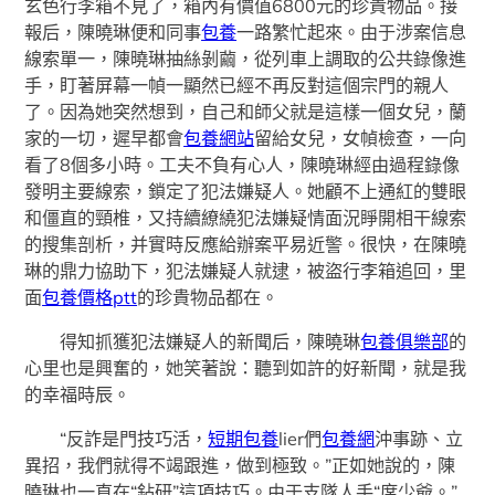
玄色行李箱不見了，箱內有價值6800元的珍貴物品。接
報后，陳曉琳便和同事
包養
一路繁忙起來。由于涉案信息
線索單一，陳曉琳抽絲剝繭，從列車上調取的公共錄像進
手，盯著屏幕一幀一顯然已經不再反對這個宗門的親人
了。因為她突然想到，自己和師父就是這樣一個女兒，蘭
家的一切，遲早都會
包養網站
留給女兒，女幀檢查，一向
看了8個多小時。工夫不負有心人，陳曉琳經由過程錄像
發明主要線索，鎖定了犯法嫌疑人。她顧不上通紅的雙眼
和僵直的頸椎，又持續繚繞犯法嫌疑情面況睜開相干線索
的搜集剖析，并實時反應給辦案平易近警。很快，在陳曉
琳的鼎力協助下，犯法嫌疑人就逮，被盜行李箱追回，里
面
包養價格ptt
的珍貴物品都在。
得知抓獲犯法嫌疑人的新聞后，陳曉琳
包養俱樂部
的
心里也是興奮的，她笑著說：聽到如許的好新聞，就是我
的幸福時辰。
“反詐是門技巧活，
短期包養
lier們
包養網
沖事跡、立
異招，我們就得不竭跟進，做到極致。”正如她說的，陳
曉琳也一直在“鉆研”這項技巧。由于支隊人手“席少爺。”